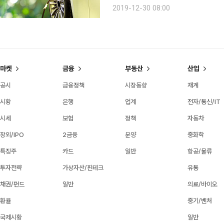
바닥이다. 이런 상황에 희소식이 전해
2019-12-30 08:00
석이다. ESS 관련 일회성 비용이 사
마켓
금융
부동산
산업
공시
금융정책
시장동향
재계
시황
은행
업계
전자/통신/IT
시세
보험
정책
자동차
장외/IPO
2금융
분양
중화학
특징주
카드
일반
항공/물류
투자전략
가상자산/핀테크
유통
채권/펀드
일반
의료/바이오
환율
중기/벤처
국제시황
일반