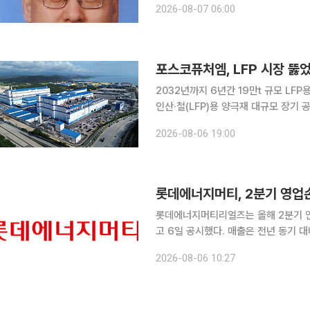
2026-08-07 06:00
시아·우크라이나 전쟁과 중동 정세는 
포스코퓨처엠, LFP 시장 
2032년까지 6년간 19만t 규모 LFP용 양극재 공급 포스코퓨처엠이 국내
인산·철(LFP)용 양극재 대규모 장기
다. 이번 합의는 폭증하고 있는 북미 ESS 수요에 선제적으로 대응하고자 진행된 것이다. 포스코퓨
2026-08-06 19:00
처엠은 내년부터 2032년까지 6년간 1
롯데에너지머티, 2분기 영업
롯데에너지머티리얼즈는 올해 2분기 연
고 6일 공시했다. 매출은 전년 동기 대비 
기와 비교하면 매출액은 21.5% 늘었다
2026-08-06 10:27
력 소형전지의 수요 증가에 더해 북미