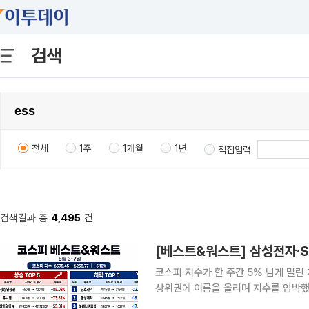
검색
전체
1주
1개월
1년
직접입력
검색결과 총
4,495
건
코스피 지수가 한 주간 5% 넘게 밀린
상위권에 이름을 올리며 지수를 압박했
수급이 몰리며 급등락이 엇갈렸다. 8일 한국거래소에 따르면 이번 주(3~7일) 코스피 지수는 전주