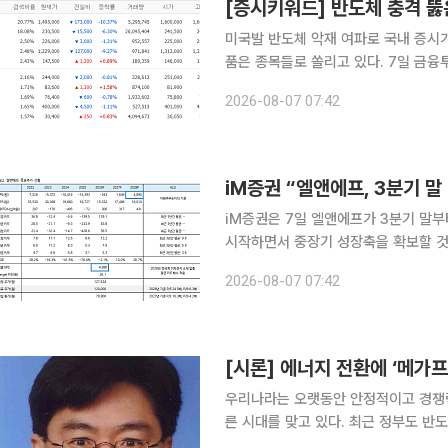
미국발 반도체 악재 여파로 국내 증시
품은 종목들로 쏠리고 있다. 7일 금융투자업계에 따르면 이날 장 시작 전 네이버페이증권 실시간 검
색어 상위권에는 SK하이닉스와 삼성전자
2026-08-07 07:42
히 장 개장 전 검색 비율에서 SK하이닉
iM증권 “엘앤에프, 3분기 말
iM증권은 7일 엘앤에프가 3분기 말부
시작하면서 중장기 성장축을 확보할 것
지 업종의 밸류에이션 조정을 반영해 목표주
2026-08-07 07:42
권 ‘엘앤에프-LFP 양산 본격화로 추가
[시론] 에너지 전환에 ‘메가
우리나라는 오랫동안 안정적이고 경쟁력
른 시대를 맞고 있다. 최근 정부도 반도
트가 추진되면서 막대한 전력 수요는 현실이 됐다. 에너지 문제는 단순한 발