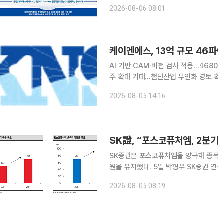
전지 시스템 엔지니어링과 전극, 차세대 양극재 사
2026-08-06 08:01
재 사업이 꼽혔다. 박창윤 지엘리서치
케이엔에스, 13억 규모 46
AI 기반 CAM·비전 검사 적용…468
주 확대 기대…첨단산업 무인화 영토 확장 첨단산업 무인 자동화 전문기업 케이엔에스가 
차전지 제조사로부터 13억원 규모의 4
2026-08-05 14:16
행진을 이어갔다. 인공지능(AI) 기술과
SK證, “포스코퓨처엠, 2분기
SK증권은 포스코퓨처엠을 양극재 종목 
원을 유지했다. 5일 박형우 SK증권 연구원은 포스코퓨처엠이 얼티엄향 양극재 출하 부재 등 악재
속에서도 2분기 흑자 전환에 성공했다고
2026-08-05 08:19
의 비중국 공급망(밸류체인) 구축 경