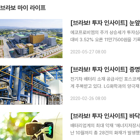
브라보 마이 라이프
[브라보! 투자 인사이트] 눈앞
에코프로비엠의 주가 상승세가 투자심리
대비 3.52% 오른 11만7500원을 기
현재 주가로 보면 상승세를 타기 직전인 
2020-05-27 08:00
최근 에코프로비엠이 주가 상승세를 타
[브라보! 투자 인사이트] 증명
전기차 배터리 소재 공급사인 포스코케
게 주목받고 있다. LG화학과의 양극재
있어서다. 앞으로 포스코케미칼은 다른
2020-02-26 08:00
[브라보! 투자 인사이트] 바
배터리업계의 최대 악재 ‘에너지저장시스템
난 10월까지 총 28건의 화재가 발생