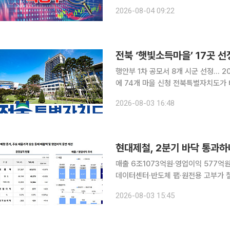
투자심리를 끌어올린 것으로 풀이된다. 4일 장중 SK이터닉스는 전 거래일 대비 16.00% 오른 
2026-08-04 09:22
3900원에 거래되고 있다. OCI홀딩스
전북 ‘햇빛소득마을’ 17곳 
행안부 1차 공모서 8개 시군 선정… 2
에 74개 마을 신청 전북특별자치도가 태양광 발전 수익을 주민과 공유하는 ‘햇빛소득마을’ 조성을
확대한다. 전북도는 3일 행정안전부 햇빛소득마을 1차 공모에서 도내 8개 시군 17개 마을이 사업
2026-08-03 16:48
대상지로 선정됐다
현대제철, 2분기 바닥 통과하
매출 6조1073억원·영업이익 577억
데이터센터·반도체 팹·원전용 고부가 철강재 판매 확대 현대제철이 올
가격 상승에 힘입어 수익성을 회복했다
2026-08-03 15:45
가 철강재 판매 증가를 기반으로 실적