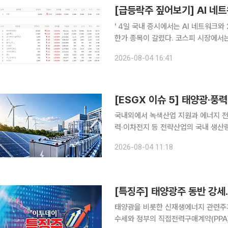
' 4일 국내 증시에서는 AI 네트워크와 2차전지, 바이오, 화장품, 우주·광학 등 개별 재료에 따라 상
한가 종목이 갈렸다. 코스피 시장에서
트리얼즈와 솔트룩스, 삼기에너지솔루션즈
2026-08-04 16:41
국내외에서 녹색산업 지원과 에너지 전
력·이차전지 등 전략산업의 국내 생
했다. 유럽에서는 폭염과 산불, 가뭄
2026-08-04 11:18
속가능펀드로 자금이 다시 유입됐다. 
[특징주] 태양광주 동반 강세
태양광을 비롯한 신재생에너지 관련주가
수세와 정부의 직접전력구매계약(PPA)