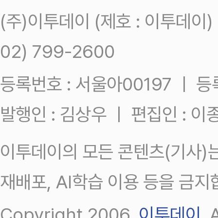
(주)이투데이 (제호 : 이투데이
02) 799-2600
등록번호 : 서울아00197 ㅣ 등록일
발행인 : 김상우 ㅣ 편집인 : 
이투데이의 모든 콘텐츠(기사)는
재배포, AI학습 이용 등을 금지
Copyright 2006.
이투데이
.