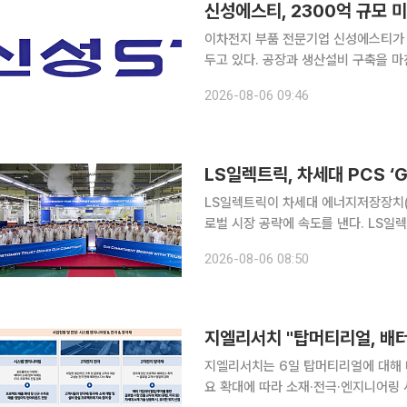
신성에스티, 2300억 규모 
이차전지 부품 전문기업 신성에스티가 
두고 있다. 공장과 생산설비 구축을 마
장장치(ESS)용 수냉식 열관리 부품 시장 공략을 본격화한다.
2026-08-06 09:46
현지 법인과 생산라인 구축 등 제반 
LS일렉트릭, 차세대 PCS ‘
LS일렉트릭이 차세대 에너지저장장치(E
로벌 시장 공략에 속도를 낸다. LS일렉트릭은 충남 천안사업장 DC팩토리에서 구자균 회장을 비롯
한 임직원 및 관계자들이 참석한 가운데 
2026-08-06 08:50
밝혔다. 구자균 회장은 천안 DC팩토
지엘리서치 "탑머티리얼, 배터
지엘리서치는 6일 탑머티리얼에 대해 
요 확대에 따라 소재·전극·엔지니어링