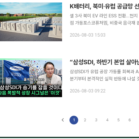
K배터리, 북미·유럽 공급망
셀 3사 북미 EV 라인 ESS 전환…현
점 가동포스코퓨처엠, 비중국 음극재 원료망 앞세워 수주 확
와 유럽을 중심으로 글로벌 공급망 재
2026-08-03 15:03
을 에너지저장장치(ESS)용으로 전환하
“삼성SDI, 하반기 본업 살아
삼성SDI가 유럽 공장 가동률 회복과 
분기부터 본격적인 실적 반등에 나설 것이라는 전망이 나왔다
널 이투데이TV ‘찐코노미’(연출 이은
2026-08-03 09:22
아질 것”이라며 삼성SDI의 하반기 실
1
2
3
4
5
6