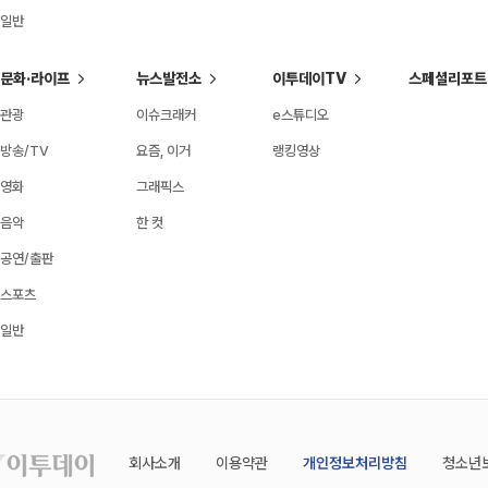
일반
문화·라이프
뉴스발전소
이투데이TV
스페셜리포트
관광
이슈크래커
e스튜디오
방송/TV
요즘, 이거
랭킹영상
영화
그래픽스
음악
한 컷
공연/출판
스포츠
일반
회사소개
이용약관
개인정보처리방침
청소년