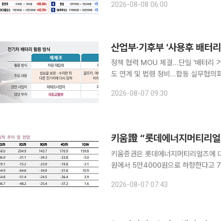
2026-08-08 06:00
대비 336.68포인트(5.10%) 내린 6
산업부·기후부 '사용후 배터리
정책 협력 MOU 체결…단일 '배터리 거래·이력 관리
도 연계 및 법령 정비…합동 실무협의회 가동 산업통상부와 기후에너지환경부가 '사용
업 육성을 위해 부처 간 칸막이를 허물고 정책 공조에 나선다. 
2026-08-07 09:30
리 및 유통 시스템을 일원화하고, 재생
키움證 “롯데에너지머티리얼즈
키움증권은 롯데에너지머티리얼즈에 대해
원에서 5만4000원으로 하향한다고 7일 밝혔다. 권준수 키움증권 연구원은 
센서스에 부합했으나 전분기 일회성 이
2026-08-07 07:43
복과 가공비 인상 협상이 기대돼 202