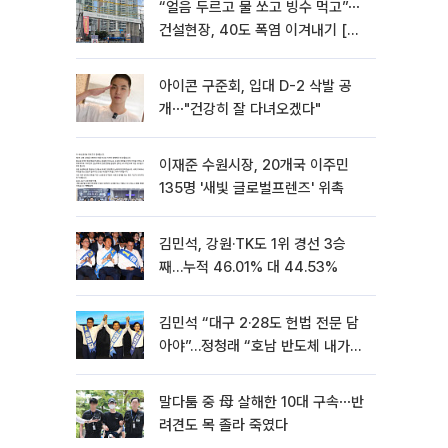
“얼음 두르고 물 쏘고 빙수 먹고”⋯
건설현장, 40도 폭염 이겨내기 [르
포]
아이콘 구준회, 입대 D-2 삭발 공
개⋯"건강히 잘 다녀오겠다"
이재준 수원시장, 20개국 이주민
135명 '새빛 글로벌프렌즈' 위촉
김민석, 강원·TK도 1위 경선 3승
째…누적 46.01% 대 44.53%
김민석 “대구 2·28도 헌법 전문 담
아야”…정청래 “호남 반도체 내가
제일 잘할 것”
말다툼 중 母 살해한 10대 구속⋯반
려견도 목 졸라 죽였다