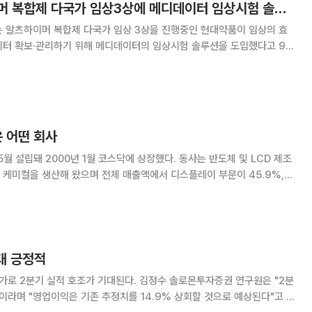
현대약품, 알츠하이머 복합제 다국가 임상3상에 메디데이터 임상시험 솔루션 도입
)는 알츠하이머 복합제 다국가 임상 3상을 진행중인 현대약품이 임상의 효
이터 확보∙관리하기 위해 메디데이터의 임상시험 솔루션을 도입했다고 9일
 시장에 투자와 혁신을 집중하고 있는 현대약품은 국내에서 가장 빈번하게
치료제 성분 도네페질과 메만틴을 복합한 신약의
 어떤 회사
2000년 1월 코스닥에 상장했다. 동사는 반도체 및 LCD 제조
케미컬을 생산해 왔으며 전체 매출액에서 디스플레이 부문이 45.9%,
문이 16.4%를 차지하고 있다. 국내 시장에서 반도체용 식각액
인 시장지위를 유지하
대 긍정적
 기대된다. 김정수 솔로몬투자증권 연구원은 "2분
"이라며 "영업이익은 기존 추정치를 14.9% 상회할 것으로 예상된다"고 밝