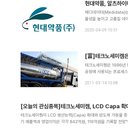
메디데이터(Medidata
율성을 높이고 고품질 데
밝혔다. 현재 치매치료제
2020-04-09 10:51
병용처방이 이뤄지는 치매
[富]테크노세미켐은
테크노세미켐은 1986년 5월 설립돼 
공정에 사용되는 프로세스 
반도체 부문이 37.8%, 전자재료 부
2011-03-14 10:08
은 95% 이상의 독보적
[오늘의 관심종목]테크노세미켐, LCD Capa 확
테크노세미켐이 LCD 생산능력(Capa) 확대와 반도체 가동율 증가로 2분기 실적 호조가
기 매출액과 영업이익은 각각 842억원, 116억원을 기록할 전망