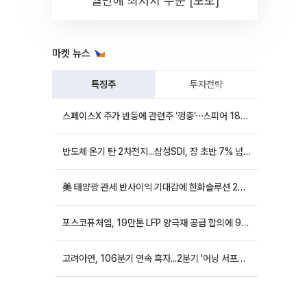
월만에 최저치 수준 [포토]
마켓 뉴스
특징주
투자전략
스페이스X 주가 반등에 관련주 ‘껑충’⋯스피어 18%ㆍ에이치브이엠 12%↑
반도체 온기 탄 2차전지...삼성SDI, 장 초반 7% 넘게 껑충
美 태양광 관세 반사이익 기대감에 한화솔루션 20%대·OCI홀딩스 14%대 급등
포스코퓨처엠, 19만톤 LFP 양극재 공급 합의에 9%대 강세
고려아연, 106분기 연속 흑자...2분기 '어닝 서프라이즈'에 장 초반 12%대 강세