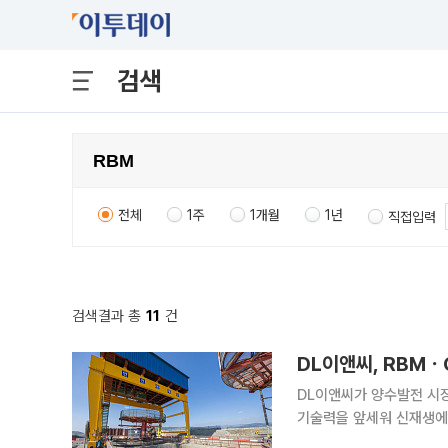
검색
전체
1주
1개월
1년
직접입력
검색결과 총
11
건
DL이앤씨, RBMㆍ
DL이앤씨가 양수발전 시장
기술력을 앞세워 신재생에너지 확대 흐
대심도 수직터널을 효율적으