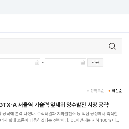
~
적용
정확도순
최신순
GTX-A 서울역 기술력 앞세워 양수발전 시장 공략
 공략에 본격 나섰다. 수직터널과 지하발전소 등 핵심 공정에서 축적한
름에 대응하겠다는 전략이다. DL이앤씨는 지하 100m 이상
로 시공할 수 있는 ‘양수발전 특화 슬립폼 (콘크리트를 부을 때 모양을