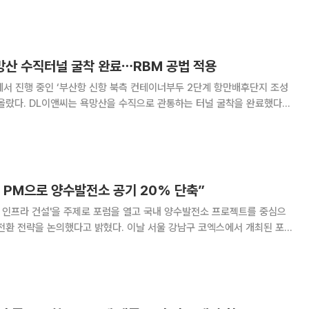
발해 특허를 출원하고 상용화를 추진 중이라
망산 수직터널 굴착 완료⋯RBM 공법 적용
서 진행 중인 ‘부산항 신항 북측 컨테이너부두 2단계 항만배후단지 조성
터널 굴착을 완료했다고
굴착에 착수한 이후 7개월 만으로 최첨단 굴착 장비인 RBM(Raise
Boring Machine) 공법을 적용했다. 부산항 신항 북
 PM으로 양수발전소 공기 20% 단축”
 인프라 건설'을 주제로 포럼을 열고 국내 양수발전소 프로젝트를 중심으
했다고 밝혔다. 이날 서울 강남구 코엑스에서 개최된 포
로공사, DL이앤씨, 현대건설, HD현대사이트솔루션, 트림블코리아, 성
풍이앤에이, 리스크제로 등 인프라 건설 관련 기업들이 참여했다. 최근