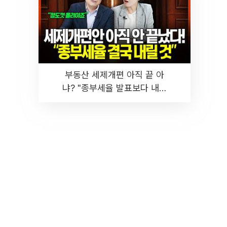
부동산 세제개편 아직 끝 아
냐? "종부세율 발표보다 내릴
것" 장기거주·양도세 전망 I 집
땅지성 I 김인만, 진미윤