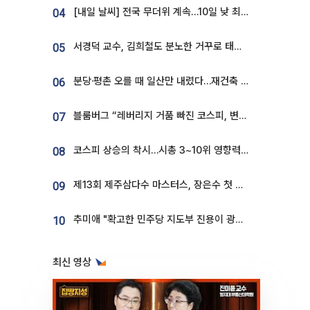
[내일 날씨] 전국 무더위 계속…10일 낮 최고 34도 육박
04
서경덕 교수, 김희철도 분노한 거꾸로 태극기⋯"엉터리는 아냐, 아쉬울 뿐"
05
분당·평촌 오를 때 일산만 내렸다…재건축 기대감도 ‘무색’
06
블룸버그 “레버리지 거품 빠진 코스피, 변동성 최악 국면 지났을 가능성”
07
코스피 상승의 착시…시총 3~10위 영향력은 후퇴
08
제13회 제주삼다수 마스터스, 장은수 첫 우승하며 성료
09
추미애 "확고한 민주당 지도부 진용이 광주 호남 정신"
10
최신 영상