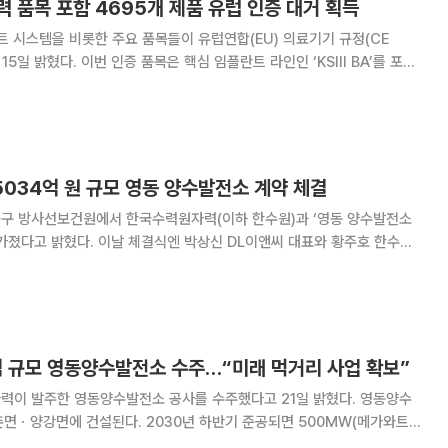
 품목 포함 4695개 제품 유럽 인증 대거 획득
 시스템을 비롯한 주요 품목들이 유럽연합(EU) 의료기기 규정(CE
란트 라인인 ‘KSIII BA’를 포함
95개에 이른다. MDR 인증은 기존 의료기기 지침인
Directive)를
5034억 원 규모 영동 양수발전소 계약 체결
 중구 방사선보건원에서 한국수력원자력(이하 한수원)과 ‘영동 양수발전소
박상신 DL이앤씨 대표와 황주호 한수원
로, 2030년 준공을 목표로 추
억 규모 영동양수발전소 수주…“미래 먹거리 사업 확보”
 발주한 영동양수발전소 공사를 수주했다고 21일 밝혔다. 영동양수
면ㆍ양강면에 건설된다. 2030년 하반기 준공되면 500MW(메가와트)
. 이는 약 11만 가구가 매년 쓸 수 있는 전력량이다. DL이앤씨는 5034