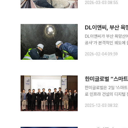
2026-03-03 08:55
잡아주는 틀)’ 공법을 개
DL이앤씨, 부산 욕
DL이앤씨가 부산 욕망산에
공사’가 본격적인 궤도에 올랐다. DL이앤씨는 욕망산을 수직으로 관통하는 
4일 밝혔다. 지난해 7월 
2026-02-04 09:59
한미글로벌 “스마트
한미글로벌은 2일 '스마트
로 인프라 건설의 디지털 전환 전략을 논의
럼에는 한미글로벌과 한국도
2025-12-03 08:32