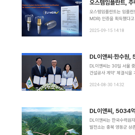
오스템임플란트, 주력
오스템임플란트는 임플란트
MDR) 인증을 획득했다고 15일 밝혔다. 이번 인증 품목은 핵심 임플
해 178종에 달하며 제품 수 기준으론 46
2025-09-15 14:18
MDD(Medical Device 
DL이앤씨·한수원, 
DL이앤씨는 30일 서울
건설공사 계약’ 체결식을 가졌다고 밝혔다. 이날 체결식엔 
사장 등이 참석했다. 이번 사업은 충북 영동군 상촌면 및 양강면 일원에 500MW(메가와트) 규모의
2024-08-30 14:32
양수발전소를 건설하는 것으
DL이앤씨, 5034
DL이앤씨는 한국수력원자력이
발전소는 충북 영동군 상촌
규모의 전력을 생산하게 된다