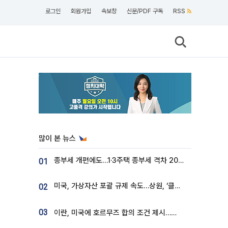
로그인
회원가입
속보창
신문/PDF 구독
RSS
많이 본 뉴스
종부세 개편에도…1·3주택 종부세 격차 2028년부터 확대
01
미국, 가상자산 포괄 규제 속도…상원, ‘클래리티법’ 9월 절차투표 추진
02
03
이란, 미국에 호르무즈 합의 조건 제시…美 “경기 아직 안 끝나” [종합]