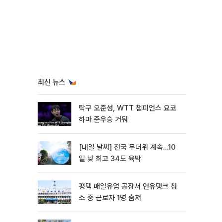
최신 뉴스
탁구 오준성, WTT 챔피언스 요코
하마 준우승 거둬
[내일 날씨] 전국 무더위 계속…10
일 낮 최고 34도 육박
평택 매일유업 공장서 연유탱크 청
소 중 근로자 1명 숨져