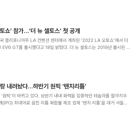
과 지하 발전소, 수로터널 등 토
 오토쇼’ 참가…‘더 뉴 셀토스’ 첫 공개
국 캘리포니아주 LA 컨벤션 센터에서 개최된 ‘2022 LA 오토쇼’에서 더
출시했다고 18일 밝혔다. 더 뉴 셀토스는 2019년 출시된 셀
델로 지난 7월 부산 국제모터쇼에서 공개된 차량이다. 북미 시장 출시는
내년 상반기로 계획하고 있다. EV6 GT는 지난
사랑 내려놨다…하반기 원픽 ‘톈치리튬’
‘원픽’이 바뀌고 있다. 상반기 내내 화력을 집중하던 테슬라를 팔아치우
(IPO) 최대어로 꼽힌 리튬 화합물 제조 업체 ‘톈치 리튬’을 대거 사들이
 이슈를 앞두고 차익을 실현하는 한편, 리튬 가격 상승 호재를 업은 톈치
리튬에 기대감이 집중된 것으로 보인다. ◇서학개미 ‘최애’ 톈