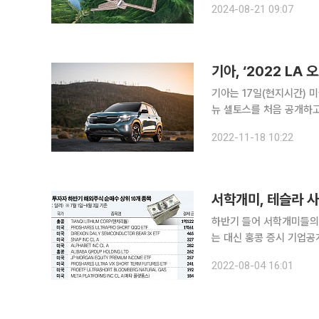
2024-08-21 09:07
억 원에 달하는 상‧하부 댐
기아, ‘2022 LA
기아는 17일(현지시간) 미
뉴 셀토스를 처음 공개하고 EV6 GT를 
토스의 첫 상품성 개선 모
2022-11-18 10:22
서학개미, 테슬라 
하반기 들어 서학개미들의 
는 대신 홍콩 증시 기업공개
면서다. 테슬라의 액면분할
2022-08-04 16:01