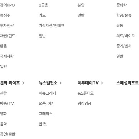
장외/IPO
2금융
분양
중화학
특징주
카드
일반
항공/물류
투자전략
가상자산/핀테크
유통
채권/펀드
일반
의료/바이오
환율
중기/벤처
국제시황
일반
일반
문화·라이프
뉴스발전소
이투데이TV
스페셜리포트
관광
이슈크래커
e스튜디오
방송/TV
요즘, 이거
랭킹영상
영화
그래픽스
음악
한 컷
공연/출판