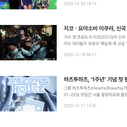
2025-12-20 18:19
지코ㆍ요아소비 이쿠라, 신곡 
가수 겸 프로듀서 지코(ZICO)의 신곡 뮤직비디오 일
이브 레이블즈 유튜브 채널에 새 싱글 
작업한 일본 유명 뮤지션 리라스(Lila
2025-12-18 08:37
다. 뮤직비디오는 일본에서 촬영해 이
하츠투하츠, ‘1주년’ 기념 첫
그룹 하츠투하츠(Hearts2Hearts)가 내년 2월 첫
21~22일 양일간 서울 올림픽공원 올림
(2026 Hearts2Hearts FANMEETING 
2025-12-11 15:36
츠투하츠가 하츄(팬덤명)를 소셜 클