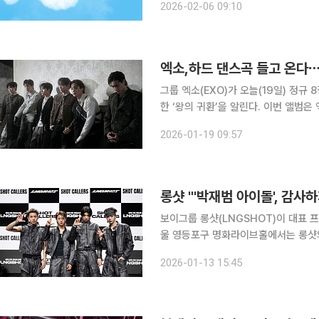
2026-02-06 09:10
환적인 분위기의 ‘더 체이스(Th
엑소,하드 댄스곡 들고 온다⋯
그룹 엑소(EXO)가 오늘(19일) 정규 8
한 ‘왕의 귀환’을 알린다. 이번 앨범은 엑소가 약 2년 6개월 만에 새롭게 발표하는 앨범으로, 이날
오후 6시 각종 음악 사이트에서 전곡 음
2026-01-19 09:57
튜브 채널 ‘SMTOWN’을 통해 동시에
롱샷 "'박재범 아이돌', 감사
보이그룹 롱샷(LNGSHOT)이 대표 프로듀서
울 영등포구 명화라이브홀에서는 롱샷의 데
쇼케이스가 열렸다. 이날 행사에는 롱샷 
2026-01-13 15:45
(Moonwalkin)'과 선공개곡 '쏘씬(S