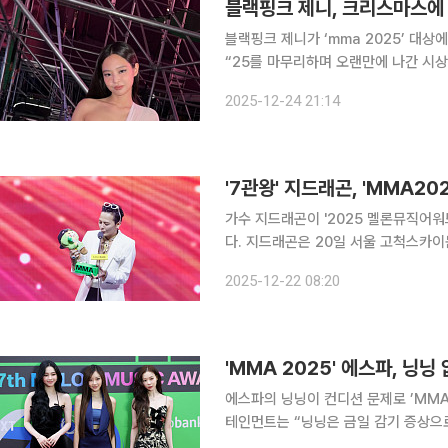
블랙핑크 제니, 크리스마스에 
블랙핑크 제니가 ‘mma 2025’ 대상에 소감을 전했다. 24일 
“25를 마무리하며 오랜만에 나간 시
재했다. 공개된 사진에는 지난 20일 열린 ‘2025 멜론 뮤직 어워드’(이하 ‘mma’)에 참석한 제니의
2025-12-24 21:14
다양한 모습이 담겼다. 이날 시상식에
'7관왕' 지드래곤, 'MMA20
가수 지드래곤이 '2025 멜론뮤직어워드
다. 지드래곤은 20일 서울 고척스카이돔에서 펼쳐진 'MMA2025' 무대에 올랐다. 이날 지드래곤의
수상 성과는 단연 압도적이었다. 그는 MM
2025-12-22 08:20
the Year)’, ‘앨범 오브 더 이어(A
'MMA 2025' 에스파, 닝
에스파의 닝닝이 컨디션 문제로 ’MMA 2025’ 일부 
테인먼트는 “닝닝은 금일 감기 증상으
부득이하게 불참하게 됐다”라고 밝혔다. 이에 따라 이날 레드카펫 행사에는 닝닝을 제외한 카