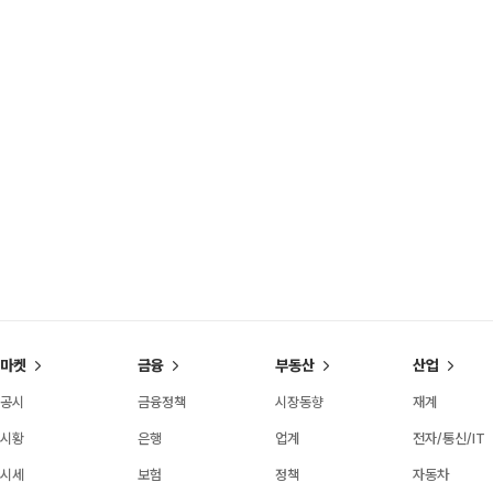
마켓
금융
부동산
산업
공시
금융정책
시장동향
재계
시황
은행
업계
전자/통신/IT
시세
보험
정책
자동차