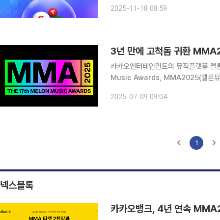
진행한다고 18일 밝혔다. 이번 이벤트는 멜론과 카카오페이증권에서 동시에 진행된다. 멜론 애플리
2025-11-18 08:59
케이션(앱)에서는 정기결제를 이용중
3년 만에 고척돔 귀환 MMA
카카오엔터테인먼트의 뮤직플랫폼 멜론이 1
Music Awards, MMA2025(멜론뮤직어워드
의 객관적 데이터와 이용자들의 투표 
2025-07-09 09:04
리는 MMA는 K팝 최대 규모의 음악 
1
넥스블록
카카오뱅크, 4년 연속 MMA20