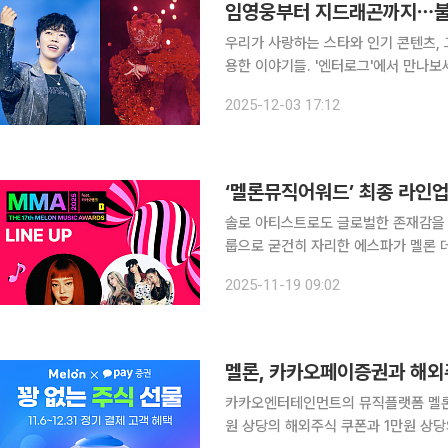
우리가 사랑하는 스타와 인기 콘텐츠, 
용한 이야기들. '엔터로그'에서 만나보세요. 연말 공연 시즌이 본격적으로 포문을 열었
이 시기 공연이 몰리는 건 한 해 활
2025-12-03 17:12
리기 때문입니다. 연말과 새해를 맞는 
‘멜론뮤직어워드’ 최종 라인
솔로 아티스트로도 글로벌한 존재감을 
룹으로 굳건히 자리한 에스파가 멜론 
리는 멜론뮤직어워드에 참석한다. 카카오엔터테인먼트의 뮤직플랫폼 멜론은 다음 달 20일 서울 구
2025-11-19 09:02
로구 고척스카이돔에서 열리는 ‘제17회 
멜론, 카카오페이증권과 해외
카카오엔터테인먼트의 뮤직플랫폼 멜론(M
원 상당의 해외주식 쿠폰과 1만원 상당