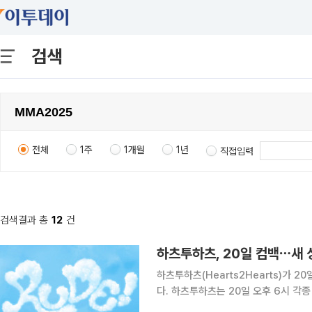
검색
전체
1주
1개월
1년
직접입력
검색결과 총
12
건
하츠투하츠, 20일 컴백⋯새 싱
하츠투하츠(Hearts2Hearts)가 20
다. 하츠투하츠는 20일 오후 6시 각종 음악 사이트를 통해 싱글 ‘루드!’를 공개, 지난해 10월 첫 미
니앨범 ‘포커스(FOCUS)’ 이후 약 4개월 만의 신곡으