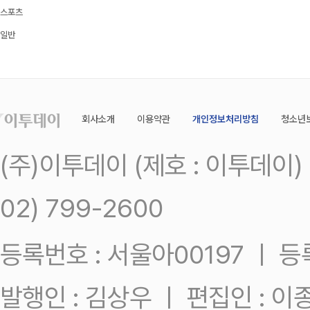
스포츠
일반
회사소개
이용약관
개인정보처리방침
청소년
(주)이투데이 (제호 : 이투데이
02) 799-2600
등록번호 : 서울아00197 ㅣ 등록일
발행인 : 김상우 ㅣ 편집인 : 