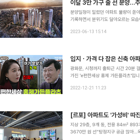
이달 3만 가구 줄 선 분양…
분양일정이 밀렸던 아파트 물량이 쏟아
기록하면서 분위기도 달아오르는 모습이
운데 단지 규모와 입지에 따라 흥행 성패가 갈릴 것으
2023-06-13 15:14
조사에 따르면 이달 아파트 분양시장에
입지ㆍ가격 다 잡은 신축 아파
광화문, 시청까지 출퇴근 시간 20분 걸리는 신축 아파트
가진 'e편한세상 홍제 가든플라츠'입니다. 입주를
신 임장을 가봤습니다. 영상으로 확인
2022-12-21 11:23
지상 29층, 9개 동, 전용 84㎡ 8
3670만 원 선“탕정지구 공급 많아…옥석가리기 심화” “신혼부부 
고자 방문한 중·장년층 수요자들의 문