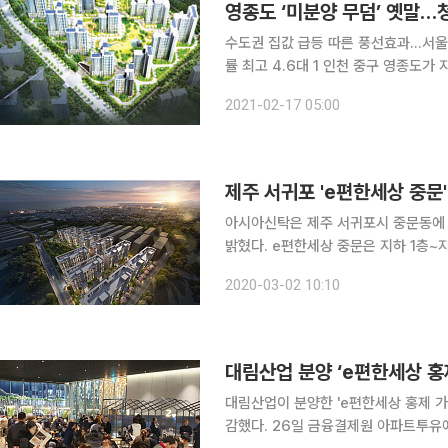
영종도 ‘미분양 무덤’ 옛말…청
수도권 집값 급등 따른 풍선효과…서울
률 최고 4.6대 1 인천 중구 영종도가 지난해 미분양 부진을 딛고 흥행 조짐을 보이고 있다. 지난 15
일 진행된 ‘e편한세상 영종국제도시 
2021-02-17 05:00
수 이상의 청약통장이 몰렸다. 지난해
제주 서귀포 'e편한세상 중문
아시아신탁은 제주 서귀포시 중문동에 
밝혔다. e편한세상 중문은 지하 1층~지상 10층 높이로 10개 동 280가구 규모다. 전용면적별로
△73㎡ 16가구 △79㎡ 96가구 △84㎡ 168가
2020-03-02 10:10
평화로, 5ㆍ16도로, 중산간도로 110
대림산업 분양 ‘e편한세상 홍
대림산업이 분양한 'e편한세상 홍제 가든
감했다. 26일 금융결제원 아파트투유에 따르면, 이 단지는 조합원 물량과 특별공급(147세대)을 제