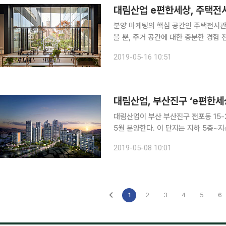
대림산업 e편한세상, 주택전
분양 마케팅의 핵심 공간인 주택전시관
을 뿐, 주거 공간에 대한 충분한 경험
성이 커지면서 e편한세상 주택전시관은
2019-05-16 10:51
안하는 공간
대림산업, 부산진구 ‘e편한세
대림산업이 부산 부산진구 전포동 15-
5월 분양한다. 이 단지는 지하 5층~지상 35층, 17개 동, 전용면적 59~107㎡로 구성되며 1단지
1286가구, 2단지 115가구 총 140
2019-05-08 10:01
지 △59㎡ 316가구 △74㎡ 7
1
2
3
4
5
6