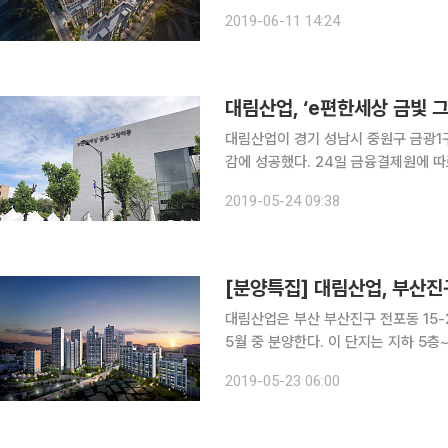
년간 급속한 난개발을 보인 제주시 지
2019-06-11 14:24
최근 개장해 직간접 고용 인원만 26만
대림산업, ‘e편한세상 금빛 그
대림산업이 경기 성남시 중원구 금광1구
감에 성공했다. 24일 금융결제원에 따르면 지난 22~23일 이틀간 진행한 1순위 청약(당해 및 기타)
접수 결과, 특별공급 물량을 제외한 70
2019-05-24 09:38
대 1의 경쟁률을 기록했다. 최고 경쟁
[분양특집] 대림산업, 부산진
대림산업은 부산 부산진구 전포동 15-
5월 중 분양한다. 이 단지는 지하 5층~지상 35층, 17개 동, 전용면적 59~107㎡로 구성되며 1단
지 1286가구, 2단지 115가구 총 1
2019-05-23 06:00
△59㎡ 316가구 △74㎡ 71가구 