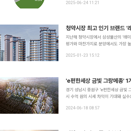
2025-06-24 11:21
는 모두 메이저 브랜드 단지였다. 대
지난해 청약시장에서 삼성물산의 '래미
평가와 마찬가지로 분양에서도 가장 높
잇는 대우건설과 현대엔지니어링, 롯데건설은
2025-01-23 15:12
부동산R114에 의뢰해 받은 지난해 신
경기 성남시 중원구 'e편한세상 금빛 그
시 수억 원의 시세 차익이 기대돼 실수요자의 관심이 
따르면 'e편한세상 금빛 그랑메종' 계
2024-06-18 08:57
된다. 분양가는 지난 2019년 분양할