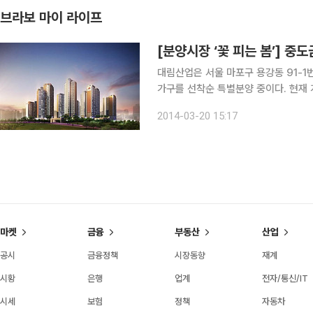
브라보 마이 라이프
[분양시장 ‘꽃 피는 봄’] 중
대림산업은 서울 마포구 용강동 91-1
가구를 선착순 특별분양 중이다. 현재 계약 시 기존과 다르게 중도금 무이자 지원과 발코니 무상 확
장 혜택을 누릴 수 있다. 이 아파트는 지하 2층, 지상 11~21층 9개동, 전용면적 59㎡·84㎡·123
2014-03-20 15:17
㎡ 총 547가구로 구성됐다. 지하철 
마켓
금융
부동산
산업
공시
금융정책
시장동향
재계
시황
은행
업계
전자/통신/IT
시세
보험
정책
자동차