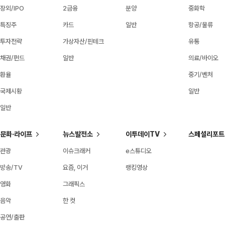
장외/IPO
2금융
분양
중화학
특징주
카드
일반
항공/물류
투자전략
가상자산/핀테크
유통
채권/펀드
일반
의료/바이오
환율
중기/벤처
국제시황
일반
일반
문화·라이프
뉴스발전소
이투데이TV
스페셜리포트
관광
이슈크래커
e스튜디오
방송/TV
요즘, 이거
랭킹영상
영화
그래픽스
음악
한 컷
공연/출판