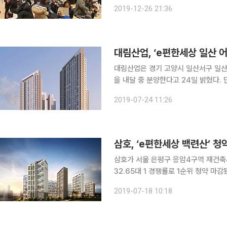
외한 200세대를 일반에 분양한 결과 1만1985명이 청
2019-12-26 21:36
으로, 46세대 모집에 4958명이 청
대림산업, ‘e편한세상 일산 
대림산업은 경기 고양시 일산서구 일산
을 내달 중 분양한다고 24일 밝혔다. 단지는 지하 4층~지상 최고 49층짜리 4개 동에 아파트와 오
피스텔, 상업시설로 이뤄진다. 오피스텔은
2019-07-24 11:26
구성된다. 아파트(총 552가구)는 지난
삼호, ‘e편한세상 백련산’ 청
삼호가 서울 은평구 응암4구역 재건축
32.65대 1 경쟁률로 1순위 청약 마감됐다. 18일 금융결제원에 따르면 지난 17일 ‘e
산’이 1순위 청약을 진행한 결과 특별공급을
2019-07-18 10:18
률은 전용면적 84㎡A 타입에서 나왔다