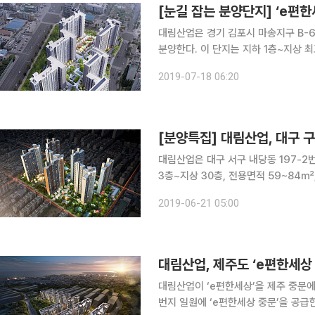
[눈길 잡는 분양단지] ‘e편
대림산업은 경기 김포시 마송지구 B-6
분양한다. 이 단지는 지하 1층~지상 최고 18층짜리 7개 동, 574가구로 이뤄졌다. 주택형은 전용면
적 기준으로 △66㎡ 48가구 △74
2019-07-18 06:20
소형으로만 이뤄진
[분양특집] 대림산업, 대구 
대림산업은 대구 서구 내당동 197-2
3층~지상 30층, 전용면적 59~84㎡
일반분양 물량을 전용면적별로 살펴보면
2019-06-21 05:00
구 △84㎡ 288가구로 전 가구가 선
대림산업, 제주도 ‘e편한세상
대림산업이 ‘e편한세상’을 제주 중문에
번지 일원에 ‘e편한세상 중문’을 공급