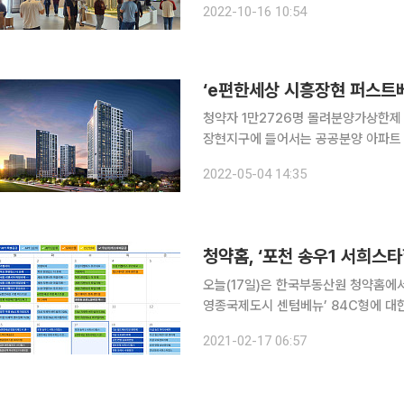
2022-10-16 10:54
대형 건설사 브랜드 단지다 보니 수요
‘e편한세상 시흥장현 퍼스트베뉴’
청약자 1만2726명 몰려분양가상한제 적용,
장현지구에 들어서는 공공분양 아파트 
에 총 1만2726명의 청약자 몰려 흥행에 성공했다. 이 단지는 시흥도시공
2022-05-04 14:35
소시엄이 시공하는 민간참여 공공분양 
청약홈, ‘포천 송우1 서희스타
오늘(17일)은 한국부동산원 청약홈에서
영종국제도시 센텀베뉴’ 84C형에 대한 2순위 청약 신
일정이 없다. 청약 당첨 사실은 당첨자 발표일로부터 10일 동안 청약홈을 통해 조회할 수 있다. 조회
2021-02-17 06:57
기간이 지난 주택의 당첨 확인은 ‘청