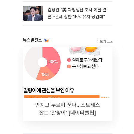
'사자'
김정관 "美 과잉생산 조사 이달 결
론⋯관세 상한 15% 유지 공감대"
뉴스발전소
만지고 누르며 푼다…스트레스
잡는 '말랑이' [데이터클립]