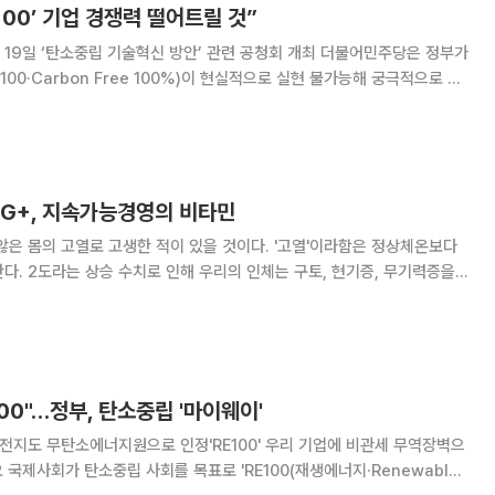
100’ 기업 경쟁력 떨어트릴 것”
‘탄소중립 기술혁신 방안’ 관련 공청회 개최 더불어민주당은 정부가
F100·Carbon Free 100%)이 현실적으로 실현 불가능해 궁극적으로 기
이라고 주장했다. 이에 여당은 정부가 추진하는 에너지 정책을 “정치적으로
쟁점화하지 말라”고 야당에 즉각 경고했다. 국회
SG+, 지속가능경영의 비타민
않은 몸의 고열로 고생한 적이 있을 것이다. '고열'이라함은 정상체온보다
한다. 2도라는 상승 수치로 인해 우리의 인체는 구토, 현기증, 무기력증을
수도 있다고 한다. 우리 지구도 마찬가지이다. 지난 3월
의체(IPCC)에 따르면, 지구
100"…정부, 탄소중립 '마이웨이'
연료전지도 무탄소에너지원으로 인정'RE100' 우리 기업에 비관세 무역장벽으
ble