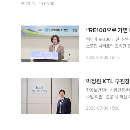
2023-10-20 05:00
“RE100으로 가면 
정부가 RE100 대신 추진
소중립 사회로의 조속한 전
해야 한다고 입을 모았다. 산업통상자원중소벤처기업위원회 소속 이인선 국민의힘 의원은 이날 국
2023-08-30 16:17
회에서 열린 ‘탄소중립 실
항공보안장비 시험인증센터
수입 의존…준공 시 외산 
설 "항공보안장비 시험인증센터는 국가 안보와 직결된 보안검색기술 자립화의 시작으로 기업 경쟁
2023-07-06 15:00
력을 높이는 것은 물론, 외