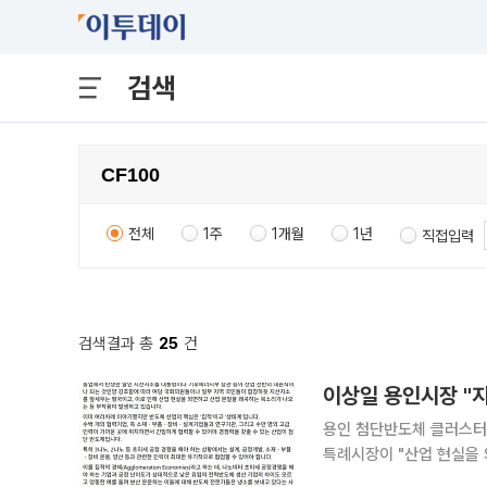
검색
전체
1주
1개월
1년
직접입력
검색결과 총
25
건
용인 첨단반도체 클러스터
특례시장이 "산업 현실을
地消)와 RE100을 근거