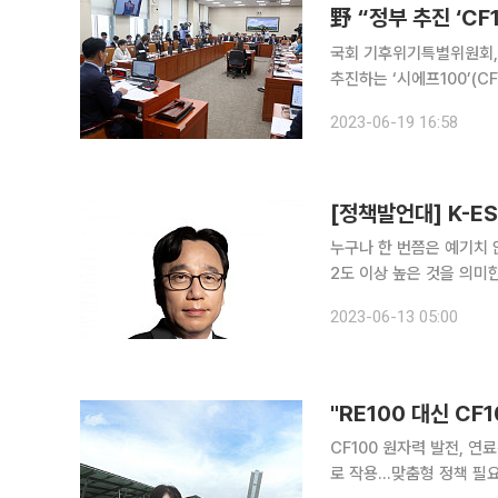
野 “정부 추진 ‘CF
국회 기후위기특별위원회, 19일 
추진하는 ‘시에프100’(C
업 경쟁력을 떨어트릴 것
2023-06-19 16:58
[정책발언대] K-E
누구나 한 번쯤은 예기치 
2도 이상 높은 것을 의미
유발하기도 하며 심한 경우 생명을 위협할 
2023-06-13 05:00
기후변화에 관한 정부 간 협
"RE100 대신 CF
CF100 원자력 발전, 
로 작용…맞춤형 정책 필요 국제사회가 탄소중립 사회를 목표로 'RE100(재생에너지·Renewa