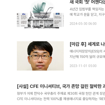
새 국회 '첫' 어젠
4년간 입법부를 책임지는 제
에 학교가 문을 닫고, 지구
권은 22대 국회 개원 직
2024-05-30 06:00
국민의힘·더불어민주당·조
[마감 후] 세계로 
에너지저장장치(ESS)의 
지난해 150억 달러 규모
미국이 절반 이상을 점유하고 있다. 지난해 기준 출력기준 미국이 11.7GW
2023-11-01 05:00
일이 4.6GW, 한국이 4.
[사설] CFE 이니셔티브, 국가 존망 걸린 절박한
정부가 어제 한덕수 국무총리 주재로 제30회 국정 현안 관계 장
CFE 이니셔티브는 전력 100%를 재생에너지로 충당하자는 ‘RE1
이점도 있다. 재생에너지만 쓰자는 RE100과 달리 온실가스를 