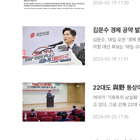
2026-02-19 17:30
김문수 경제 공약 
김문수, 18일 오전 ‘경제 판
의힘 대선 후보는 18일 규
개선하겠다고 공약했다. 국
2025-05-18 11:01
확대할 계획이
22대도 與野 동상
여야가 ‘기후특위 상설화
고 있다. 그로 인해 22
온다. ◇ “CF100 키우자”…무탄소 원전에 힘주는 與 “태양광 에너지로 반도체 산업에 전원을 공급
2024-09-23 17:56