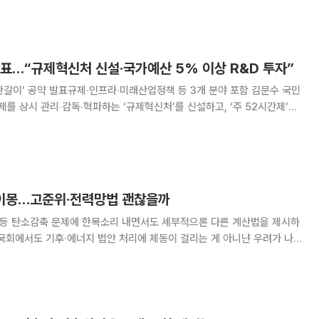
데서 비롯된 것이라는 직격이다. 이상일 용인특례시장은 19일 자신의 페이
발표…“규제혁신처 신설·국가예산 5% 이상 R&D 투자”
갈이’ 공약 발표규제‧인프라‧미래산업정책 등 3개 분야 포함 김문수 국민
제를 상시 관리‧감독‧혁파하는 ‘규제혁신처’를 신설하고, ‘주 52시간제’를
가 예산지출의 5% 이상을 연구개발(R&D)에 투자하는 등 R&D 지원도
다. 김 후보는 이날 오전 서울 여
이몽…고준위·전력망법 괜찮을까
’ 등 탄소감축 문제에 한목소리 내면서도 세부적으론 다른 계산법을 제시하
대 국회에서도 기후·에너지 법안 처리에 제동이 걸리는 게 아니냔 우려가 나
한다, 이게 말이 됩니까?” 23일 국회에서 열린 ‘국민