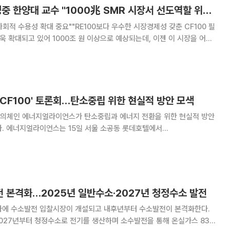
[SMR 세미나] 김성중 한양대 교수 "1000兆 SMR 시장서 선도역할 위해 모든 역량 끌어모아야"
사회적 수용성 확대 중요""RE100보다 우수한 시장경제성 갖춘 CF100 필
중구 대한상공회
 원전 개발 동향과 i-S
CF100' 토론회…탄소중립 위한 현실적 방안 모색
의체인 에너지얼라이언스가 탄소중립과 에너지 전환을 위한 현실적 방안
호텔에서
EE 100%) 토론회’를 열고 CF100 전망과 대응방안에 대해 협의했다고 밝혔
소배출이 없는 청정에너지를 사용한다는 개념으로 원
 본격화…2025년 일반수소·2027년 청정수소 발전
라에 수소발전 입찰시장이 개설되고 내후년부터 수소발전이 본격화한다.
2027년부터 청정수소로 전기를 생산하며 소수발전을 통해 온실가스 830