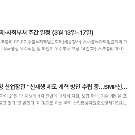
 구매량(발전량)
산정 등에 관한 고시 제정안을 행정예고한다. 고시 제정안은 일반 및
제·사회부처 주간 일정 (3월 13일~17일)
△2023년 2월 고용동향(석간) △20
[국감 핫이슈] 이창양 산업장관 “신재생 제도 개혁 방안 수립 중…SMP신재생 배제는 맞지 않아”
이 21일 “신재생에너지 전반에 대해서 지원, 보급 확대, 기술 개발을 포
장관은 이날 국회 산업통상자원중소벤처기업위원
사에서 엄태영 국민의힘 의원이 최근 적발된 전 정부 내 전력사업기반기금
위법 사례 지적에 이같이 답했다. 이 장관은 “지난 정부의 태양광