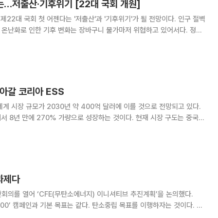
다는…저출산·기후위기 [22대 국회 개원]
22대 국회 첫 어젠다는 '저출산'과 '기후위기'가 될 전망이다. 인구 절벽
 온난화로 인한 기후 변화는 장바구니 물가마저 위협하고 있어서다. 정치
전까지도 저출산과 기후위기 대응 입법안 마련을 위해 분주하게 움직였다.
국혁신당·개혁신당 등 원내 3석 이상
나아갈 코리아 ESS
세계 시장 규모가 2030년 약 400억 달러에 이를 것으로 전망되고 있다.
에서 8년 만에 270% 가량으로 성장하는 것이다. 현재 시장 구도는 중국과
, 중국이 10.9GW이며 독
1GW 수준이다.
 과제다
관회의를 열어 ‘CFE(무탄소에너지) 이니셔티브 추진계획’을 논의했다.
00’ 캠페인과 기본 목표는 같다. 탄소중립 목표를 이행하자는 것이다. 차
배출하지 않는 청정