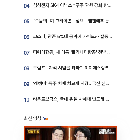
삼성전자·SK하이닉스 “주주 환원 강화 방안 마련”
04
[오늘의 IR] 고려아연ㆍ심텍ㆍ엘앤에프 등
05
코스피, 장중 5%대 급락에 사이드카 발동…삼성·SK 동반 폭락
06
티웨이항공, 새 이름 '트리니티항공' 첫발…SSC 전략 본격화
07
트럼프 “자석 사업을 하라”…제이에스링크, 비중국 영구자석 공급망 구축 속도
08
‘레켐비’ 독주 치매 치료제 시장…국산 신약 등장하나
09
라온로보틱스, 국내 유일 차세대 반도체 공정 로봇 개발 ‘고객사 테스트 진행’
10
최신 영상