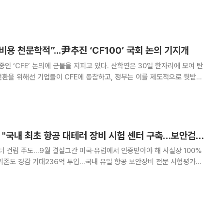
비용 천문학적”...尹추진 ‘CF100’ 국회 논의 기지개
 중인 ‘CFE’ 논의에 군불을 지피고 있다. 산학연은 30일 한자리에 모여 탄
환을 위해선 기업들이 CFE에 동참하고, 정부는 이를 제도적으로 뒷받침
현을 위한 CFE로의 전환과 가능성’
박정원 KTL 부원장 "국내 최초 항공 대테러 장비 시험 센터 구축…보안검색기술 독립" [이슈&인물]
 건립 주도…9월 결실그간 미국·유럽에서 인증받아야 해 사실상 100%
의존도 경감 기대236억 투입…국내 유일 항공 보안장비 전문 시험평가시
산 장비 의존 탈피, 국가 안전 확보에도 크게 이