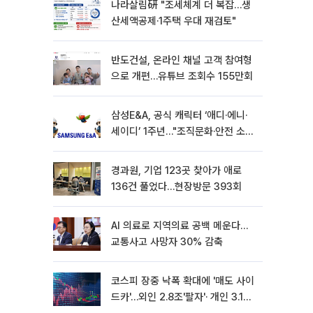
나라살림硏 "조세체계 더 복잡…생
산세액공제·1주택 우대 재검토"
반도건설, 온라인 채널 고객 참여형
으로 개편…유튜브 조회수 155만회
삼성E&A, 공식 캐릭터 ‘애디·에니·
세이디’ 1주년…"조직문화·안전 소통
확대"
경과원, 기업 123곳 찾아가 애로
136건 풀었다…현장방문 393회
AI 의료로 지역의료 공백 메운다…
교통사고 사망자 30% 감축
코스피 장중 낙폭 확대에 '매도 사이
드카'…외인 2.8조'팔자'· 개인 3.1조