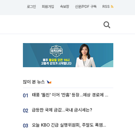
로그인
회원가입
속보창
신문/PDF 구독
RSS
많이 본 뉴스
태풍 '돌핀' 이어 '찬홈' 등장…예상 경로에 한국 '한숨'
01
급등한 국제 금값…국내 금시세는?
02
오늘 KBO 긴급 실행위원회, 주말도 폭염취소 될까
03