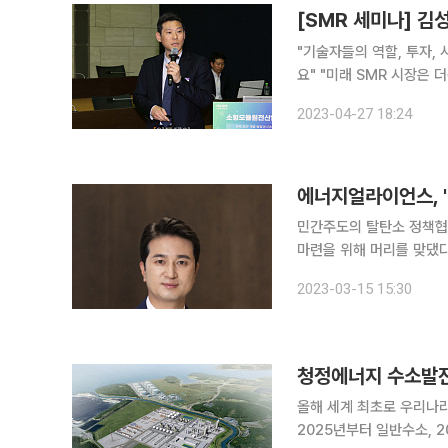
"기술자들의 역할, 투자, 
요" "미래 SMR 시장은 더욱 확대되고 있어 1000조 원 이상으로 예상되는데, 이젠 이 시장을 어떻
게 잡을지가 중요해졌습니다." 김성중 한양대학교 원자력공학과 교수는 27일 서울 
2023-04-27 18:24
의소 의원회의실에서 ‘세계
에너지얼라이언스, '
민간주도의 탈탄소 정책협
마련을 위해 머리를 맞댔다. 에너지얼라이언스는 15일 서울 소공동 롯데
‘CF100(Carbon FR
2023-03-15 15:30
다. ‘CF100’은 탄
청정에너지 수소발전
올해 세계 최초로 우리나
2025년부터 일반수소, 