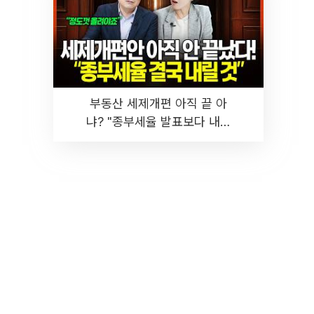
부동산 세제개편 아직 끝 아
냐? "종부세율 발표보다 내릴
것" 장기거주·양도세 전망 I 집
땅지성 I 김인만, 진미윤