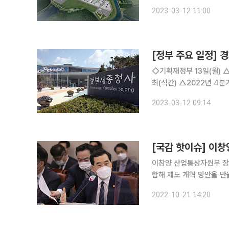
만 톤을 줄일 것으로 예상된다. 산업통상자원부는 13일 수소발전 입찰시장 연도별
2023-03-12 11:00
[정부 주요 일정] 경
◇기획재정부 13일(월) △부총리 09:00 수출투자책임관회의(세종청사) △수출투자책임관회의 개
최(석간) △2022년 4분기 적극행정 우수직원 및 하반기 우수부서 포상 14일(화) △부총리 10:00
국무회의(서울청사) 15일(수) △기재부 2차관 10:00 기획재정위원회 경제재정소위원회(국회)
2023-03-12 09:14
이창양 산업통상자원부 장관
함해 제도 개혁 방안을 만들고 있다”고 밝혔다. 이 
회의 산업부 종합 국정감
2022-10-21 14:20