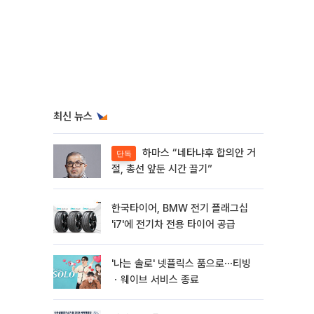
최신 뉴스
하마스 “네타냐후 합의안 거
단독
절, 총선 앞둔 시간 끌기”
한국타이어, BMW 전기 플래그십
'i7'에 전기차 전용 타이어 공급
'나는 솔로' 넷플릭스 품으로⋯티빙
ㆍ웨이브 서비스 종료