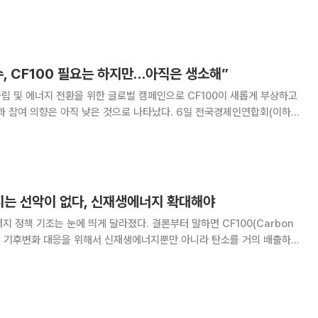
'을 추진 중인 가운데 우리 정부는 'CF100((무탄소 에너지·Carbon Free
 싣고
, CF100 필요는 하지만…아직은 생소해”
중립 및 에너지 전환을 위한 글로벌 캠페인으로 CF100이 새롭게 부상하고
향은 아직 낮은 것으로 나타났다. 6일 전국경제인연합회(이하
관 모노리서치에 의뢰해 국내 매출 상위 500대 기업을 대상(102개사 응
면, 응답 기업의 31.4%가
지는 선악이 없다, 신재생에너지 확대해야
지 정책 기조는 눈에 띄게 달라졌다. 결론부터 말하면 CF100(Carbon
했다. 기후변화 대응을 위해서 신재생에너지뿐만 아니라 탄소를 거의 배출하지
한 것이다. 전문가들은 대체로 합리적이고 현실적인 선택이라고 생각한다.
신재생에너지 확대, 세계적 흐름 2022년 7월에 발표