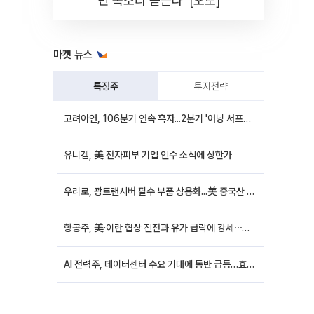
민 목소리 듣는다' [포토]
마켓 뉴스
특징주
투자전략
고려아연, 106분기 연속 흑자...2분기 '어닝 서프라이즈'에 장 초반 12%대 강세
유니켐, 美 전자피부 기업 인수 소식에 상한가
우리로, 광트랜시버 필수 부품 상용화...美 중국산 퇴출 추진에 상승세
항공주, 美·이란 협상 진전과 유가 급락에 강세⋯한진칼 8%↑
AI 전력주, 데이터센터 수요 기대에 동반 급등…효성중공업 10%↑