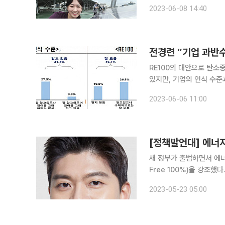
Electricity 100%)
2023-06-08 14:40
energy 100%)'에 힘을
전경련 “기업 과반수
RE100의 대안으로 탄소
있지만, 기업의 인식 수준과 참여 의
전경련)가 시장조사 전문기
2023-06-06 11:00
답)으로 실시한 조사에 따르
[정책발언대] 에너
새 정부가 출범하면서 에너
Free 100%)을 강조
않는 원전의 역할을 중시
2023-05-23 05:00