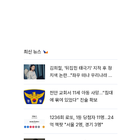
최신 뉴스
김희철, '뒤집힌 태극기' 지적 후 정
치색 논란…"좌우 떠나 우리나라 국
기"
천안 교회서 11세 아동 사망…“침대
에 묶여 있었다” 진술 확보
1236회 로또, 1등 당첨자 11명…24
억 잭팟 "서울 2명, 경기 3명"