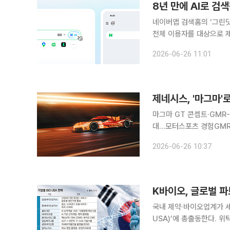
8년 만에 AI로 검색
네이버앱 검색홈의 ‘그린닷’
전체 이용자를 대상으로 제공하기 시작하면서다. 26
오후부터 PC 웹과 모바일
2026-06-26 11:01
러스 멤버십 이용자를 대
마그마 GT 콘셉트·GMR
대…모터스포츠 경험GMR 드라이
고 권위의 내구 레이스 '르
2026-06-26 10:37
다. 르망에서 축적한 기
K바이오, 글로벌 파
국내 제약·바이오업계가 세
USA)’에 총출동한다. 