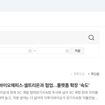
~
적용
정확도순
최신순
바이오에피스·셀트리온과 협업…플랫폼 확장 ‘속도’
온과 항체 SC 개발 협력장기지속형 주사제 넘어 SC 제형‧항체 의약품
분야는 더 넓어져 지투지바이오가 장기지속형 약물전달 플
약·바이오 기업과 협력을 확대하고 있다. 사업 분야도 기존 펩타이드 중