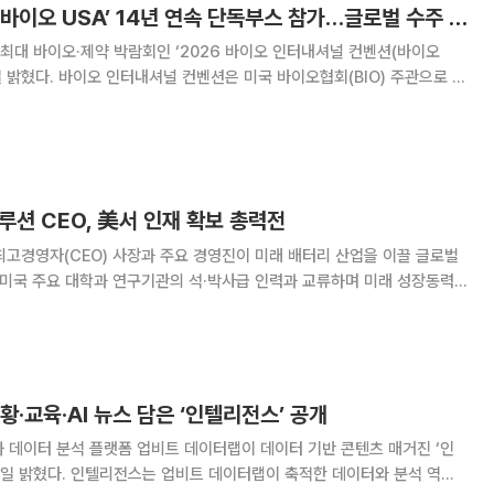
삼성바이오로직스, ‘바이오 USA’ 14년 연속 단독부스 참가…글로벌 수주 확대 나선다
대 바이오·제약 박람회인 ‘2026 바이오 인터내셔널 컨벤션(바이오
오협회(BIO) 주관으로 매
이오클러스터를 순회하며 열리는 행사로 전 세계 바이오·제약 업계 관계자가
모여 파트너십을 논의하는 교류의 장이다. 올해 행사는 이달
션 CEO, 美서 인재 확보 총력전
고경영자(CEO) 사장과 주요 경영진이 미래 배터리 산업을 이끌 글로벌
 미국 주요 대학과 연구기관의 석·박사급 인력과 교류하며 미래 성장동력
글로벌 인재 행
ttery Tech Confere
황·교육·AI 뉴스 담은 ‘인텔리전스’ 공개
 데이터 분석 플랫폼 업비트 데이터랩이 데이터 기반 콘텐츠 매거진 ‘인
이 축적한 데이터와 분석 역량