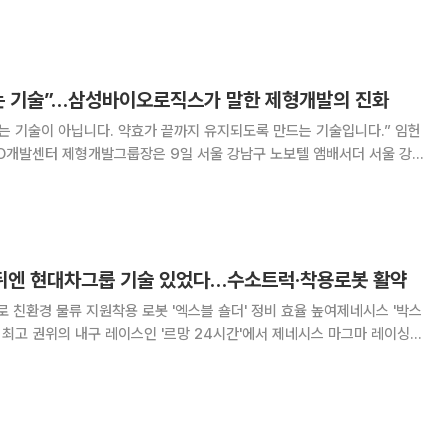
뮤니케이션 등 3개 부문으로
는 기술”…삼성바이오로직스가 말한 제형개발의 진화
는 기술이 아닙니다. 약효가 끝까지 유지되도록 만드는 기술입니다.” 임헌
O개발센터 제형개발그룹장은 9일 서울 강남구 노보텔 앰배서더 서울 강
 포럼 코리아 2026’에서 제형개발의 역할을 이같이 정의했다. 그는 바이
는 만큼 데이터 기반 전략과 제조 가능성까지
 뒤엔 현대차그룹 기술 있었다…수소트럭·착용로봇 활약
친환경 물류 지원착용 로봇 '엑스블 숄더' 정비 효율 높여제네시스 '박스
 것은 현대차그룹의 수소 물류와 로보틱스 기술이었다. 친환경 수소전기
지고, 산업용 착용 로봇이 정비 인력의