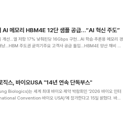
미래 성장동력 확보에 나선다. 제약바이오업계에 따르면 BIO
부터 25일까지 미국 샌디에이고에서 열
AI 메모리 HBM4E 12단 샘플 공급…“AI 혁신 주도”
 개선…열 저항 17% 낮춰핀당 16Gbps 구현…AI 학습·추론용 메모리 경
겨냥…HBM 주도권 굳히기주요 고객사 공급 돌입…HBM4E 양산 채비 본
 고대역폭 메모리 시장 선점에 나섰
로직스, 바이오USA "14년 연속 단독부스"
g Biologics)는 세계 최대 바이오·제약 박람회인 '2026 바이오 인터
national Convention·바이오 USA)'에 참가한다고 15일 밝혔다. 바이
국 바이오협회(BIO) 주관으로 매년 6월 미국 내 주요 바이오클러스터를
전세계 바이