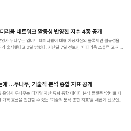
시장 정보를 제공하는 콘텐츠 서비스다. △데이터 기반 시황 분석 리포트
콘텐츠 ‘데이터 디깅’ △인공지능(AI)
이더리움 네트워크 활동성 반영한 지수 4종 공개
운영사 두나무는 업비트 데이터랩이 대형 가상자산의 블록체인 활동성을
추가 출시했다고 2일 밝혔다. 지난달 7일 선보인 ‘이더리움 스몰캡 고·저평
두 번째 온체인 지수 라인업이다. 신규 지수는 △이더리움 월렛
 월렛 액티브 고평가 △이더리움 트랜잭션
눈에"…두나무, 기술적 분석 종합 지표 공개
 운영사 두나무는 디지털 자산 특화 통합 데이터 분석 플랫폼 ‘업비트 데
 가격 흐름을 진단할 수 있는 ‘기술적 분석 종합 지표’를 새롭게 선보인다
차트 역할을 한다. 디지털 자산 가