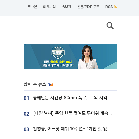
로그인
회원가입
속보창
신문/PDF 구독
RSS
많이 본 뉴스
동해안은 시간당 80㎜ 폭우, 그 외 지역은 폭염…‘극과 극 날씨’
01
[내일 날씨] 폭염 한풀 꺾여도 무더위 계속⋯동해안 이틀 연속 비
02
임영웅, 어느덧 데뷔 10주년⋯"가진 것 없던 시절, 내 앞엔 20명의 팬뿐"
03