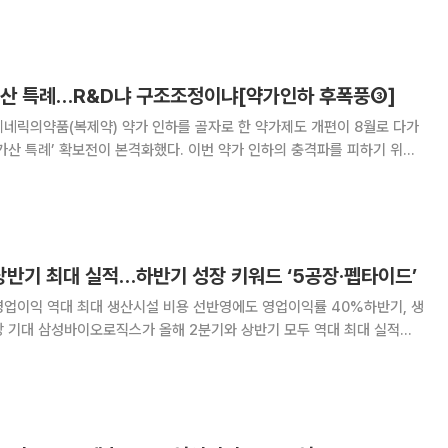
히며 플랫폼 확장에 속도를 내는 모습이다.
가산 특례…R&D냐 구조조정이냐[약가인하 후폭풍③]
네릭의약품(복제약) 약가 인하를 골자로 한 약가제도 개편이 8월로 다가
가산 특례’ 확보전이 본격화했다. 이번 약가 인하의 충격파를 피하기 위해
형 제약기업’ 또는 ‘준혁신형 제약기업’ 인증을 획득해야 한다. 다만 인증
수합병(M&A)과 연구개발(R&D) 지
반기 최대 실적…하반기 성장 키워드 ‘5공장·펩타이드’
영업이익 역대 최대 생산시설 비용 선반영에도 영업이익률 40%하반기, 생
두 역대 최대 실적을
다. 기존 1~4공장의 안정적인 가동에 5공장 효과가 더해졌고 생산시설
상황에서도 40%대 영업이익률을 유지했다.