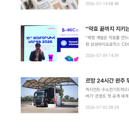
2026-07-14 08:48
디자인 콘셉트, 브랜드·커
“약효 끝까지 지키
“제형 개발은 약효를 만드
창 삼성바이오로직스 CD
남에서 열린 ‘머크 바이오
2026-07-09 14:39
오의약품이 점점 복잡해지
르망 24시간 완주
엑시언트 수소전기트럭으로 
버기' 콘셉트 첫 공개 세계 최고 권위의 내구 레이스인 '르망 24시간'에서 제네시스 마그마 레이싱의
성공적인 데뷔를 뒷받침한
2026-07-02 08:54
트럭이 레이스 물류를 책임