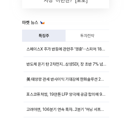
시장 '이번엔?' [포토]
마켓 뉴스
특징주
투자전략
스페이스X 주가 반등에 관련주 ‘껑충’⋯스피어 18%ㆍ에이치브이엠 12%↑
반도체 온기 탄 2차전지...삼성SDI, 장 초반 7% 넘게 껑충
美 태양광 관세 반사이익 기대감에 한화솔루션 20%대·OCI홀딩스 14%대 급등
포스코퓨처엠, 19만톤 LFP 양극재 공급 합의에 9%대 강세
고려아연, 106분기 연속 흑자...2분기 '어닝 서프라이즈'에 장 초반 12%대 강세