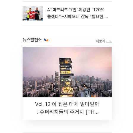
AT마드리드 ‘7번’ 이강인 “120%
쏟겠다”⋯시메오네 감독 “필요한 선
수”
뉴스발전소
Vol. 12 이 집은 대체 얼마일까
: 슈퍼리치들의 주거지 [THE
RARE]