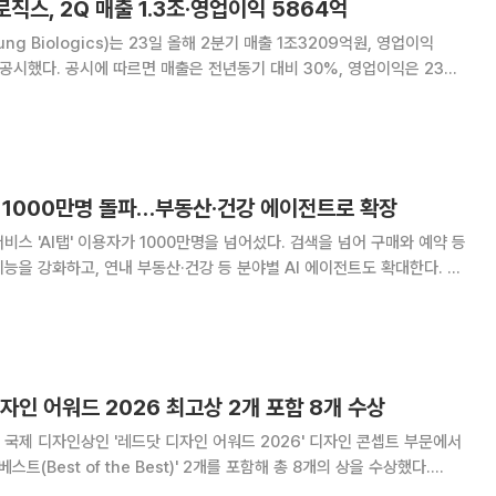
직스, 2Q 매출 1.3조·영업이익 5864억
g Biologics)는 23일 올해 2분기 매출 1조3209억원, 영업이익
비 30%, 영업이익은 23%
Full) 가동 및 우호적인 환율의 영향으로 견조한 성장세를 보였다고 회사
은 5공장 및 미국 록빌 생
자 1000만명 돌파…부동산·건강 에이전트로 확장
스 'AI탭' 이용자가 1000만명을 넘어섰다. 검색을 넘어 구매와 예약 등
능을 강화하고, 연내 부동산·건강 등 분야별 AI 에이전트도 확대한다. 네
00만명을 돌파했다고 15일 밝혔다. AI탭은 검색·쇼핑·로컬·콘텐츠 등 네이
 대화형 검색 서비스다.
자인 어워드 2026 최고상 2개 포함 8개 수상
국제 디자인상인 '레드닷 디자인 어워드 2026' 디자인 콘셉트 부문에서
스트(Best of the Best)' 2개를 포함해 총 8개의 상을 수상했다.
 베스트팔렌 디자인센터가 제정한 레드닷 디자인 어워드는 제품 디자인,