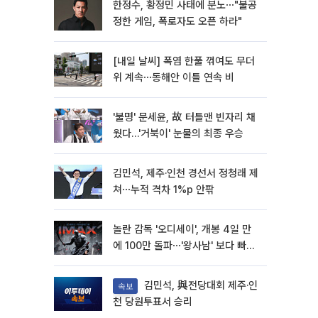
한정수, 황정민 사태에 분노⋯"불공
정한 게임, 폭로자도 오픈 하라"
[내일 날씨] 폭염 한풀 꺾여도 무더
위 계속⋯동해안 이틀 연속 비
'불명' 문세윤, 故 터틀맨 빈자리 채
웠다…'거북이' 눈물의 최종 우승
김민석, 제주·인천 경선서 정청래 제
쳐⋯누적 격차 1%p 안팎
놀란 감독 '오디세이', 개봉 4일 만
에 100만 돌파⋯'왕사남' 보다 빠르
다
김민석, 與전당대회 제주·인
속보
천 당원투표서 승리