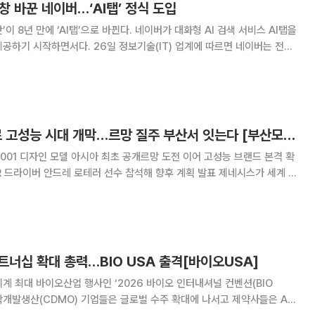
창 바꾼 네이버…‘AI탭’ 정식 도입
이 8년 만에 ‘AI탭’으로 바뀐다. 네이버가 대화형 AI 검색 서비스 AI탭을
일 정보기술(IT) 업계에 따르면 네이버는 전날
 애플리케이션(앱)에 AI탭 업데이트를 순차 배포하고 있다. 4월 네이버플
상으로 베타 서비스를 시작한
제네시스, '마그마'로 고성능 시대 개막…르망 질주 부산서 잇는다 [부산모빌리티쇼]
-001 디자인 모델 아시아 최초 공개르망 도전 이어 고성능 브랜드 본격 확
버 안드레 로테러 선수 참석해 향후 계획 발표 제네시스가 세계 최
망 24시' 도전을 발판 삼아 고성능 브랜드 '마그마'의 미래 비전을 공개했
술력과 브랜드 경험을 양산차로 연결하
트너십 확대 총력…BIO USA 출격[바이오USA]
계 최대 바이오산업 행사인 ‘2026 바이오 인터내셔널 컨벤션(BIO
위탁개발생산(CDMO) 기업들은 글로벌 수주 확대에 나서고 제약사들은 AI