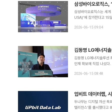
삼성바이오로직스는 세계 최
USA)’에 참가한다고 15일 밝혔다. 바이오 인터내셔널 컨벤션은 미국 바이
년 6월 미국 내 주요 바
2026-06-15 09:04
김동명 LG에너지솔루
김동명 LG에너지솔루션 최
인재 확보에 직접 나섰다.
확보에 속도를 내는 모습이다. LG에너지솔루션은 13일(현지시간) 미국 시카고에서 
2026-06-15 08:48
사 '배터리 테크 콘퍼런스(Ba
업비트 데이터랩, 시
두나무는 디지털 자산 특화
텔리전스’를 출시했다고 8일 밝혔다. 인텔리전스는 업비트 데이터랩