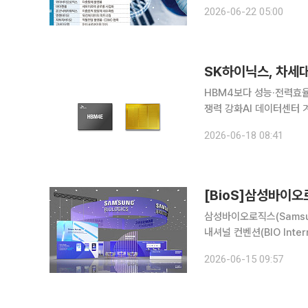
와 차세대 신약 파이프라인을 앞세워 
2026-06-22 05:00
USA는 22일(현지시간)
SK하이닉스, 차세대 
HBM4보다 성능·전력효율
쟁력 강화AI 데이터센터 
격화 SK하이닉스가 차세대 AI 메모리인 7세대 고대역폭메모리(HBM4E) 12단 제품 샘플을 주요
2026-06-18 08:41
고객사에 공급하며 차세대
[BioS]삼성바이오
삼성바이오로직스(Samsun
내셔널 컨벤션(BIO Inter
오 인터내셔널 컨벤션은 미
2026-06-15 09:57
순회하며 열리는 행사로, 