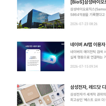
[BioS]삼성바이오로
삼성바이오로직스(Samsun
5864억원을 기록했다고 공시했다. 공시에 따르면 매출은 전년동기 대
증가했다. 1~4공장의 풀(
2026-07-23 08:26
측은 설명했다. 영업이익률
네이버 AI탭 이용
네이버의 에이전틱 검색 서비
실제 행동으로 연결하는 기
이버는 AI탭 이용자가 10
2026-07-15 09:34
버 서비스와 AI를 결합한
삼성전자, 레드닷 디
삼성전자가 세계적 권위의 
최고상인 '베스트 오브 더 베
1955년 독일 노르트라인