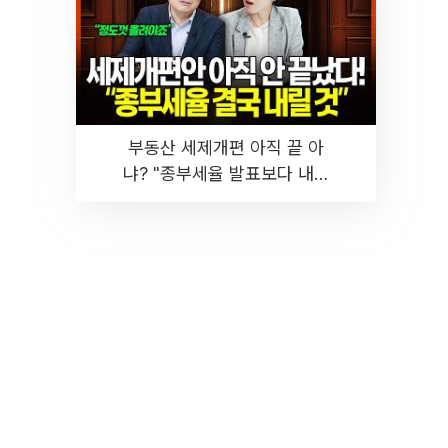
부동산 세제개편 아직 끝 아
냐? "종부세율 발표보다 내릴
것" 장기거주·양도세 전망 I 집
땅지성 I 김인만, 진미윤