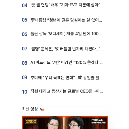
'굿 윌 헌팅' 배우 "기아 EV2 덕분에 살아"…교통사고 후 안전성 극찬
04
05
李대통령 “청년이 결혼 망설이는 일 없어야...제도상 불이익 조사”
놀란 감독 '오디세이', 개봉 4일 만에 100만 돌파⋯'왕사남' 보다 빠르다
06
07
'불명' 문세윤, 故 터틀맨 빈자리 채웠다…'거북이' 눈물의 최종 우승
AT마드리드 ‘7번’ 이강인 “120% 쏟겠다”⋯시메오네 감독 “필요한 선수”
08
09
추미애 "우리 목표는 연대"…故 강일출 할머니 흉상 제막
직원 데리고 등산가는 글로벌 CEO들⋯이유 있었네
10
최신 영상