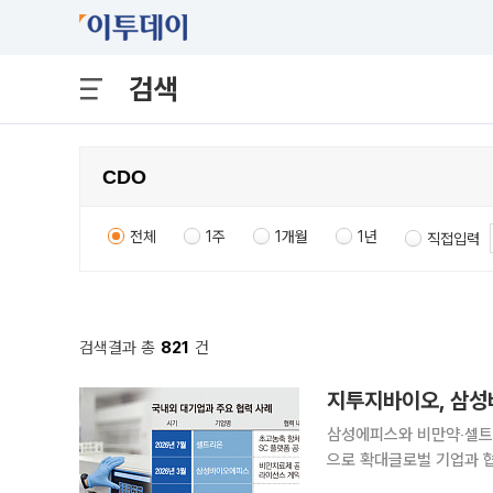
검색
전체
1주
1개월
1년
직접입력
검색결과 총
821
건
지투지바이오, 삼성
삼성에피스와 비만약‧셀트리
으로 확대글로벌 기업과 협력 늘고, 적용 
랫폼을 기반으로 국내외 제