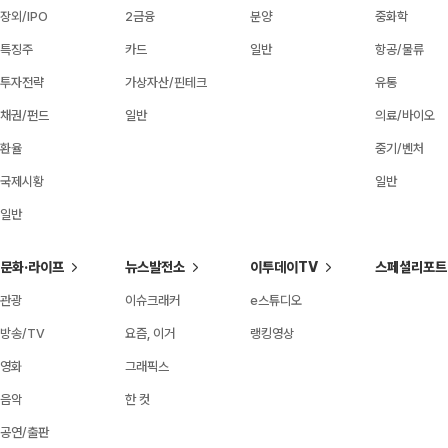
장외/IPO
2금융
분양
중화학
특징주
카드
일반
항공/물류
투자전략
가상자산/핀테크
유통
채권/펀드
일반
의료/바이오
환율
중기/벤처
국제시황
일반
일반
문화·라이프
뉴스발전소
이투데이TV
스페셜리포트
관광
이슈크래커
e스튜디오
방송/TV
요즘, 이거
랭킹영상
영화
그래픽스
음악
한 컷
공연/출판