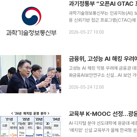
과기정통부 “오픈AI GTAC
과학기술정보통신부는 인공지능(Al) 보
용 신뢰기반 접근 프로그램(CTAC)에 참여한다고 27일 밝
안위협 대응과 AI 안전, 신뢰 확보 등
2026-05-27 10:00
기정통부 류제명 제2차관 등이 참석해
금융위, 고성능 AI 해킹 우려
고성능 AI 해킹 악용 우려에 금융권 
화금융AI보안연구소 신설…AI 보안 가이드라인 다음달 배포 금
용 확대를 위해 망분리 규제 완화에 나선
2026-05-24 12:00
지와 해킹 공격에 악용될 수 있다는 
교육부 K-MOOC 선정…광운대
AI·디지털 분야 선도대학에 광운대·세
‘매치업’ 신설 교육부가 올해 한국형 온라인 공개강좌(K-MOOC) 사업에 참여할 대학과 기관을 선