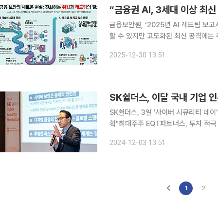
“금융권 AI, 3세대 이상 최
금융보안원, ‘2025년 AI 레드팀 보고서’ 발간 금융권 인공지능(AI)이 기본적인 
할 수 있지만 고도화된 최신 공격에는
로 AI 보안 위협 전망과 금융권 AI 레
2025-12-30 13:51
고 30일 밝혔다. AI 레드팀은 공격자
SK쉴더스, 이달 국내 기업 
SK쉴더스, 3일 '사이버 시큐리티 데
획"최대주주 EQT파트너스, 투자 적극
SK쉴더스가 기술 고도화를 위해 인수·
2024-12-03 13:51
백 억 원을 투자할 
1
2