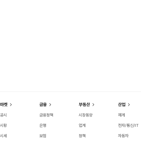
마켓
금융
부동산
산업
공시
금융정책
시장동향
재계
시황
은행
업계
전자/통신/IT
시세
보험
정책
자동차