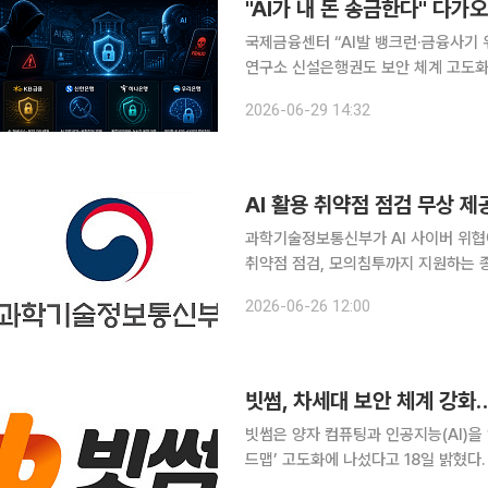
국제금융센터 “AI발 뱅크런·금융사기 
연구소 신설은행권도 보안 체계 고도화⋯“정보 공유·제도
를 수행하는 시대가 다가오면서 금융권
2026-06-29 14:32
금융당국과 은행권도 AI 금융사기와 
AI 활용 취약점 점검 무상 제
과학기술정보통신부가 AI 사이버 위협
취약점 점검, 모의침투까지 지원하는 종합 프로그램을 
(KISA)과 'AI 기반 사이버위협에 
2026-06-26 12:00
빗썸, 차세대 보안 체계 강
빗썸은 양자 컴퓨팅과 인공지능(AI)을
드맵’ 고도화에 나섰다고 18일 밝혔다. 빗썸은 11일 ‘제2차 정보보호 자문위원회’ 정기 회의를 열
양자내성암호(PQC) 도입, AI 기반 