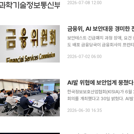
2026-07-08 12:00
뉴얼'과 'AI 보안 레드티밍 가이드'를 
금융위, AI 보안대응 경미한
보안테스트·긴급패치 과정 장애, 요건 
도 배포 금융당국이 금융회사의 프런티어 AI 보안위협 대응 과정에서 발생하는 경미한 전산장애에
대해 제재를 면책하기로 했다. 전산장
2026-07-02 06:00
담을 낮추겠다는 취지
AI발 위협에 보안업계 뭉쳤다…
한국정보보호산업협회(KISIA)가 6월 
회의를 개최했다고 30일 밝혔다. AI
력 방안을 논의하는 자리를 마련한 것이다. 이번 회의는 국내 정보보호 산업계의 AI 보안
2026-06-30 16:35
응하기 위한 협력의 방향성을 논의하고