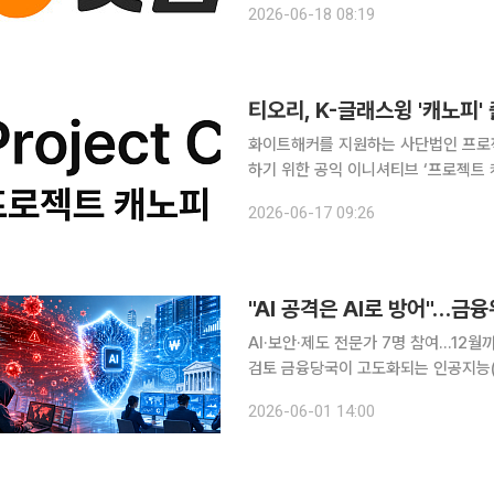
2026-06-18 08:19
을 점검했다. 이번 회의는 서울 강
티오리, K-글래스윙 '캐노피
화이트해커를 지원하는 사단법인 프로젝
하기 위한 공익 이니셔티브 ‘프로젝트 캐노
박세준 티오리 대표가 캐노피의 위원장을 맡는다. 캐노피는 앤스로픽의 ‘글래
2026-06-17 09:26
력과 발맞춰 보안 여력이 부족한 공익
"AI 공격은 AI로 방어"…금
AI·보안·제도 전문가 7명 참여…12월
검토 금융당국이 고도화되는 인공지능(AI) 보안위협에 대응하기 위해 민간 전문가 자문체계를 가동
한다. 금융권의 AI 기반 보안체계 구
2026-06-01 14:00
마련하기 위한 조치다. 금