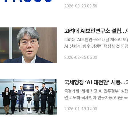
병하는 컨실릭스는 PwC, AWS, Goo
2026-03-23 09:56
로 Trellus Health의 C
고려대 AI보안연구소 설립…이
고려대 'AI보안연구소' 내달 개소AI 
AI 신뢰성, 향후 경쟁력 핵심될 것 인공지능(AI)의 급격한 발전으로 보안 위협이 고도화되는 가운데
고려대학교가 AI보안연구소를 설립한다
2026-02-25 05:00
보안 연구를 체계화하겠다는 취지다. 
국세행정 ‘AI 대전환’ 시동…
국정과제 ‘세계 최고 AI 민주정부’ 
면 고도화 국세청이 인공지능(AI)을 국세행정 전면에 배치하는 조직 개편에 착수했다. AI 전담 정규
조직을 신설하고, 세무 상담부터 행정
2026-01-19 12:00