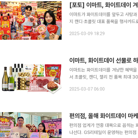
[포토] 이마트, 화이트데이 
이마트가 화이트데이를 앞두고 사탕과 초콜릿 할인행사를
지 캔디∙초콜릿 대표 품목을 행사카드로
할인쿠폰을 제공한다. 아울러 ‘다이롱 케오데오 망고젤리/그린 망고젤리(각 300g, 5980원)’를 판
2025-03-09 18:29
매한다.
이마트, 화이트데이 선물로 
이마트는 화이트데이를 겨냥한 혜택을 마련했다고 7일 밝혔
서 초콜릿, 캔디, 젤리 전 품목 최대 3
10·20·30% 할인을 받을 수 있다. 
2025-03-07 06:00
할인한다. ‘츄파춥스 미니’와 ‘페레로로
편의점, 올해 화이트데이 마
편의점 업계가 연중 대목으로 꼽히는 
나선다. GS리테일이 운영하는 편의점 GS25는 3월 14일 화이트데이를 맞아 엔믹스(NMIXX), 제