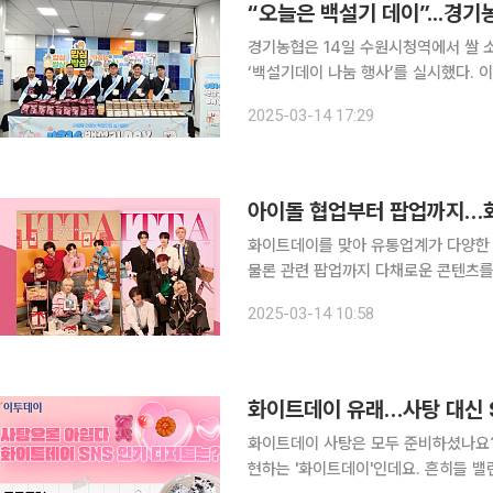
“오늘은 백설기 데이”...경기
경기농협은 14일 수원시청역에서 쌀 
‘백설기데이 나눔 행사’를 실시했다. 이날 행사에는 엄범식 농협중앙회 경기본부장, 김성록 농협은
행 경기본부장을 비롯한 경기농협 직원
2025-03-14 17:29
를 나눠주며 ‘사탕 대신 우리 쌀로 만
아이돌 협업부터 팝업까지…화
화이트데이를 맞아 유통업계가 다양한 
물론 관련 팝업까지 다채로운 콘텐츠를 마련했다. 14일 유통업계에 따르면
편의점 GS25는 화이트데이를 맞아 엔믹
2025-03-14 10:58
이돌 그룹과 차별화 세트 상품을 출시
화이트데이 유래…사탕 대신 S
화이트데이 사탕은 모두 준비하셨나요? 3월 14일. 친구나 연인 사이에 사탕을 선물하며 애정
현하는 '화이트데이'인데요. 흔히들 