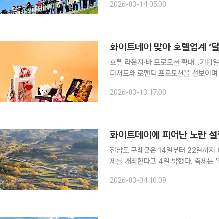
2026-03-14 05:00
화이트데이 맞아 호텔업계 ‘달
호텔 라운지·바 프로모션 확대…기념일 고객 잡기 호텔 업계가 화이트데이를 
디저트와 로맨틱 프로모션을 선보이며 
페인 세트, 로맨틱 다이닝, 클래식 공
2026-03-13 17:00
략하는 모습이다. 13일 호
화이트데이에 피어난 노란 설
전남도 구례군은 14일부터 22일까지
제를 개최한다고 4일 밝혔다. 축제는 '영원한 사랑, 구례에 피어나는 노란 설렘'을 주제로, 화이트데
이와 연계한 감성 테마를 강화했다. 특히 행사장 입구에는 방문객들이 하트 모양 메모판에 소원을
2026-03-04 10:09
적어 걸 수 있도록 '빛과 사랑의 터널(