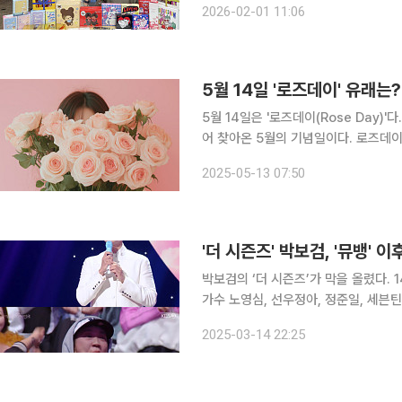
2026-02-01 11:06
아 관련 기획 
5월 14일 '로즈데이' 유래는
5월 14일은 '로즈데이(Rose Day)'
어 찾아온 5월의 기념일이다. 로즈데이는 연인들이 서로에게 장미꽃을 선물하며 사랑을 표현하는
날로 알려져 있다. 로즈데이의 정확한 유래는 확인되지 않았지만, 미국의 한 청년이 자신의 연인에
2025-05-13 07:50
게 가게의 모든 장미꽃을 바치며 사랑
'더 시즌즈' 박보검, '뮤뱅'
박보검의 ‘더 시즌즈’가 막을 올렸다. 14일 방송된 KBS 2TV ‘더 시즌즈 박보검의 칸타빌레’에서는
가수 노영심, 선우정아, 정준일, 세븐틴
몄다. 이날 화이트데이에 맞춰 화이트 의상을 입고 등장한 MC 박보검은 멜로망스의 ‘우리 잠깐 쉬
2025-03-14 22:25