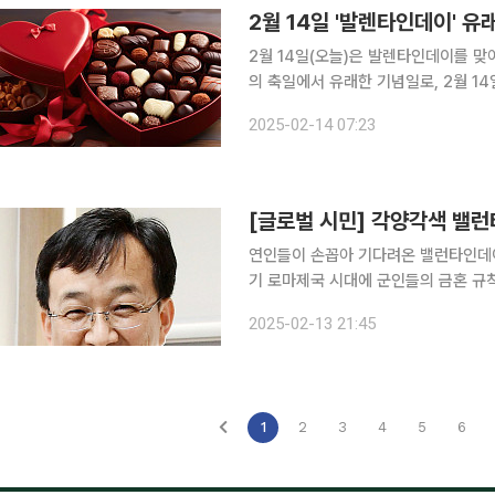
2월 14일 '발렌타인데이' 유
2월 14일(오늘)은 발렌타인데이를 맞아 유래에 대
의 축일에서 유래한 기념일로, 2월 1
기억한다. 화이트데이는 그 반대다. 
2025-02-14 07:23
발렌타인데이의 유래는 로마시대로 거슬
[글로벌 시민] 각양각색 밸
연인들이 손꼽아 기다려온 밸런타인데이
기 로마제국 시대에 군인들의 금혼 규
된 성 밸런타인 신부의 순교일을 기념
2025-02-13 21:45
기념일이 된 지 오래다
1
2
3
4
5
6