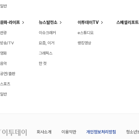
일반
문화·라이프
뉴스발전소
이투데이TV
스페셜리포트
관광
이슈크래커
e스튜디오
방송/TV
요즘, 이거
랭킹영상
영화
그래픽스
음악
한 컷
공연/출판
스포츠
일반
회사소개
이용약관
개인정보처리방침
청소년