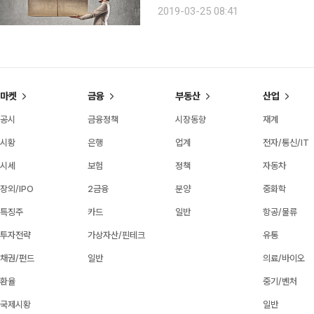
해서 그냥 넘어갈 수 없다며 무대에서 노
2019-03-25 08:41
용에 금년 3월 말일까지가 유효기간이
마켓
금융
부동산
산업
공시
금융정책
시장동향
재계
시황
은행
업계
전자/통신/IT
시세
보험
정책
자동차
장외/IPO
2금융
분양
중화학
특징주
카드
일반
항공/물류
투자전략
가상자산/핀테크
유통
채권/펀드
일반
의료/바이오
환율
중기/벤처
국제시황
일반