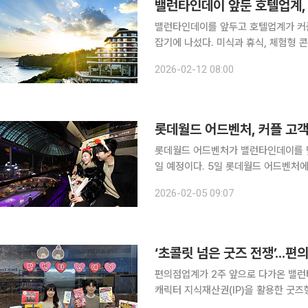
밸런타인데이를 앞두고 호텔업계가 커
잡기에 나섰다. 미식과 휴식, 체험형 콘텐츠를
계에 따르면 파르나스 호텔 제주는 로맨
2026-02-12 08:00
럽 라운지 혜택을 누릴 수 있는 '클럽
롯데월드 어드벤처, 커플 고
롯데월드 어드벤처가 밸런타인데이를 
일 예정이다. 5일 롯데월드 어드벤처에 따르면 밸런타인데이 경품행사 'FOREVER MOMENTS
on White day'(포에버 모먼츠 온
2026-02-05 09:07
다. 커플에게 평생 기억에 남을 특별한
‘초콜릿 넘은 굿즈 전쟁’...편
편의점업계가 2주 앞으로 다가온 밸런
캐릭터 지식재산권(IP)을 활용한 굿즈
일 편의점업계에 따르면 GS25·CU·