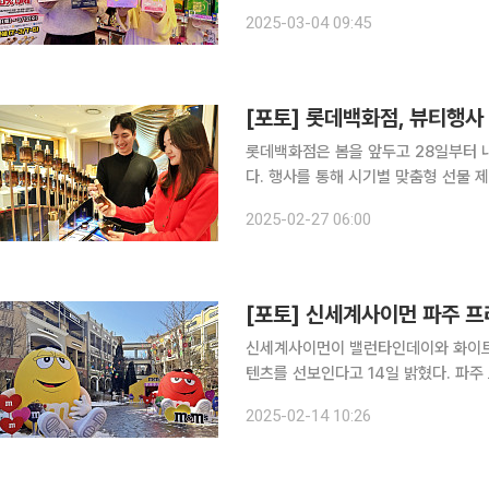
로베이스원(ZEROBASEONE) 등 
2025-03-04 09:45
엔믹스 굿즈 세트 3종은 손거울, 포토
[포토] 롯데백화점, 뷰티행사
롯데백화점은 봄을 앞두고 28일부터 
다. 행사를 통해 시기별 맞춤형 선물 제안과 함께 다양한 구매 혜택을 제공한다. 28일부터 내달 9일
까지는 단독 기획 세트를 엄선해 선보
2025-02-27 06:00
브랜드별 인기 상품을 합리적인 가격에 
[포토] 신세계사이먼 파주 프
신세계사이먼이 밸런타인데이와 화이트
텐츠를 선보인다고 14일 밝혔다. 파주 프리미엄 아울렛에서는 3월 16일까지 주말과 공휴일에 글로
벌 초콜릿 브랜드 엠앤엠즈(M&M’s)의 팝업스토어가 열린다
2025-02-14 10:26
징하는 대형 캐릭터 조형물이 이색 볼거