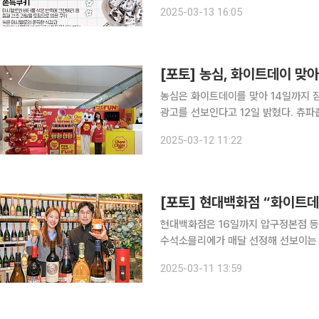
남성이 여성에게 선물하는 날로 알려져 있죠. 화이트데이 유래에 대해 많은 속설이 
2025-03-13 16:05
타인데이와의 연관성을 가장 주목하는데
[포토] 농심, 화이트데이 맞아
농심은 화이트데이를 맞아 14일까지
광고를 선보인다고 12일 밝혔다. 츄파춥스 팝업스토어에서는 츄파춥스 벚꽃 에디션, 브레드이발소
기획세트 등 한정판 제품을 선보인다.
2025-03-12 11:22
[포토] 현대백화점 “화이트데
현대백화점은 16일까지 압구정본점 등
수석소믈리에가 매달 선정해 선보이는 3월 
엔 화이트데이를 맞아 연인에게 선물하기
2025-03-11 13:59
카델 보스코 프란치아코르타 퀴베 엑스