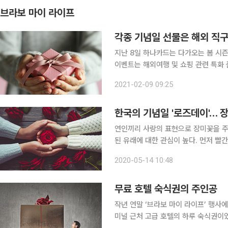
브라보 마이 라이프
각종 기념일 선물은 해외 직
지난 8일 하나카드는 다가오는 봄 시즌을
이벤트는 해외여행 및 쇼핑 관련 특화
된다. 설날과 졸업 입학, 밸런타인데
2021-02-09 09:25
될 것으로 보인다. 2월에는 
한국의 기념일 '로즈데이'… 
연인끼리 사랑의 표현으로 장미꽃을 주고
된 유래에 대한 관심이 높다. 먼저 빨간
인 사랑’이며, 주황색 장미는 ‘첫사랑,
2020-05-14 10:48
맹세’, 흰색 장미는 ‘순결, 존경’, 보라색
무료 호텔 숙식권의 주인공
작년 연말 ‘브라보 마이 라이프’ 행사
미널 근처 고급 호텔의 하루 숙식권이었