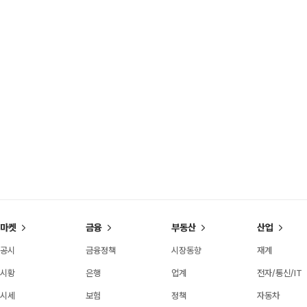
마켓
금융
부동산
산업
공시
금융정책
시장동향
재계
시황
은행
업계
전자/통신/IT
시세
보험
정책
자동차