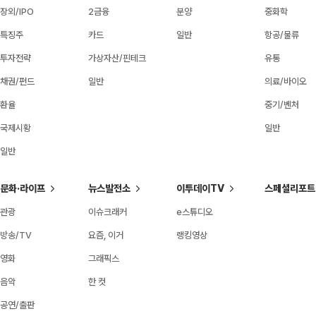
장외/IPO
2금융
분양
중화학
특징주
카드
일반
항공/물류
투자전략
가상자산/핀테크
유통
채권/펀드
일반
의료/바이오
환율
중기/벤처
국제시황
일반
일반
문화·라이프
뉴스발전소
이투데이TV
스페셜리포트
관광
이슈크래커
e스튜디오
방송/TV
요즘, 이거
랭킹영상
영화
그래픽스
음악
한 컷
공연/출판