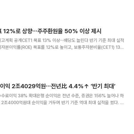
션은 김호선 대표
 6억원 규모(15만8000주)의 자사주
표 12%로 상향⋯주주환원율 50% 이상 제시
공개CET1 목표 13% 이상⋯배당도 늘린다 반기 기준 최대 실적
자본이익률(ROE) 목표를 12%로 높이고, 보통주자본비율(CET1) 13%
원 재원으로 활용할 수 있도록 했다. 주주환원율 목표는 50% 이상으로
께 기업가치 상승의 선순환 구조를 체계
이익 2조4029억원⋯전년比 4.4%↑ ’반기 최대’
수료이익 38% 확대은행 순이익은 전년 수준, 증권은 156% 늘어나 하
2조4000억원대 순이익을 거두며 반기 기준 역대 최대 실적을 썼다. 대
료이익이 약 38% 증가하며 실적을 끌어올렸다. 하나금융은 2500억원
소각과 26.5% 늘어난 분기 배당을 결의