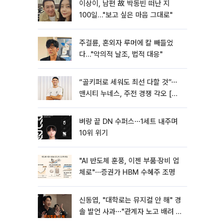
이상이, 남편 故 박동빈 떠난 지
100일…"보고 싶은 마음 그대로"
주걸륜, 혼외자 루머에 칼 빼들었
다…"악의적 날조, 법적 대응"
“골키퍼로 세워도 최선 다할 것”⋯
맨시티 누네스, 주전 경쟁 각오 [인
터뷰]
벼랑 끝 DN 수퍼스⋯1세트 내주며
10위 위기
"AI 반도체 훈풍, 이젠 부품·장비 업
체로"⋯증권가 HBM 수혜주 조명
신동엽, "대학로는 뮤지컬 안 해" 경
솔 발언 사과⋯"관계자 노고 배려 못