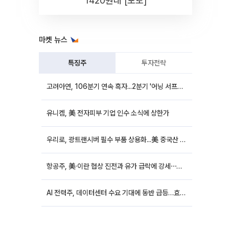
1420원대 [포토]
마켓 뉴스
특징주
투자전략
고려아연, 106분기 연속 흑자...2분기 '어닝 서프라이즈'에 장 초반 12%대 강세
유니켐, 美 전자피부 기업 인수 소식에 상한가
우리로, 광트랜시버 필수 부품 상용화...美 중국산 퇴출 추진에 상승세
항공주, 美·이란 협상 진전과 유가 급락에 강세⋯한진칼 8%↑
AI 전력주, 데이터센터 수요 기대에 동반 급등…효성중공업 10%↑