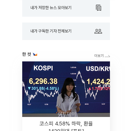
내가 저장한 뉴스 모아보기
내가 구독한 기자 전체보기
한 컷
코스피 4.58% 하락, 환율