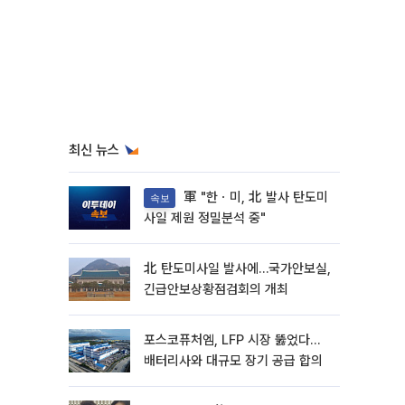
최신 뉴스
軍 "한ㆍ미, 北 발사 탄도미
속보
사일 제원 정밀분석 중"
北 탄도미사일 발사에…국가안보실,
긴급안보상황점검회의 개최
포스코퓨처엠, LFP 시장 뚫었다…
배터리사와 대규모 장기 공급 합의