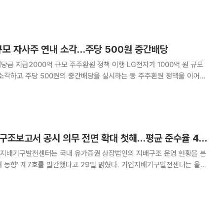
매출을 올리고, 꾸준히 영업이익 흑자
 규모 자사주 연내 소각…주당 500원 중간배당
2000억 규모 주주환원 정책 이행 LG전자가 1000억 원 규모
소각하고 주당 500원의 중간배당을 실시하는 등 주주환원 정책을 이어간
다음 달 13일로 확정하고 보통
딜로이트 "기업지배구조보고서 공시 의무 전면 확대 첫해…평균 준수율 48%"
지배기구발전센터는 국내 유가증권 상장법인의 지배구조 운영 현황을 분
7호를 발간했다고 29일 밝혔다. 기업지배기구발전센터는 올해
시 의무가 유가증권시장 전체 상장사로 확대된 것을 계기로, 2025 회
체 일반상장법인(비금융업) 789개사가 제출한 기업지