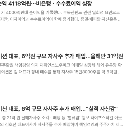
 순익 4118억원⋯비은행ㆍ수수료이익 성장
반기 4000억원대 순이익을 기록했다. 부동산펀드 관련 일회성 요인으로
지만, 이자이익과 수수료이익이 함께 증가했다. 증권·캐피탈·자산운용 등
지분 당기순이익이 4118
시했다. 전년 동기 대비 13.5% 감소한
션 대표, 6억원 규모 자사주 추가 매입…올해만 31억원
…주주환원·책임경영 의지 재확인스노우피크 어패럴 성장세·해외 유통망 확
번째 장내 매수다. 김 대표는 지난
 5월 약 2억5000만원(5만주
션 대표, 6억 규모 자사주 추가 매입…“실적 자신감”
1억 원 달해자사주 소각ㆍ배당 등 ‘밸류업’ 행보 라이프스타일 아웃
의 김호선 대표이사가 자사주를 추가 매입하며 책임경영과 주주가치 제고