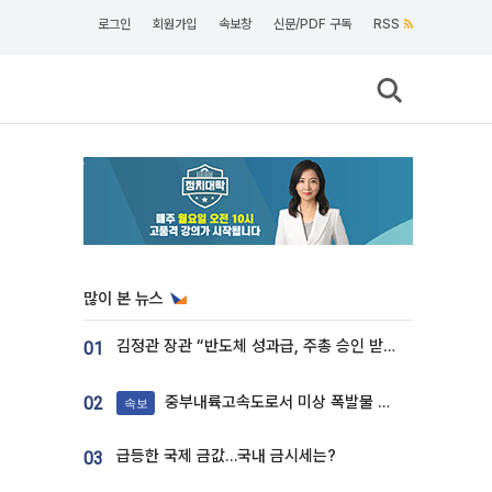
로그인
회원가입
속보창
신문/PDF 구독
RSS
많이 본 뉴스
김정관 장관 “반도체 성과급, 주총 승인 받도록”…상법·자본시장법 개정 시사
01
중부내륙고속도로서 미상 폭발물 발견
02
속보
급등한 국제 금값…국내 금시세는?
03