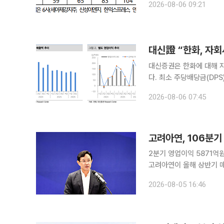
2026-08-06 09:21
했다. 합병 등으로 상장폐
대신證 “한화, 자회
대신증권은 한화에 대해 
다. 최소 주당배당금(DP
16만3000원을 유지했다. 이경연 대신증권 연구원은 6일 “한화솔루션의 최소 배당 정책 재도
2026-08-06 07:45
한화에어로스페이스의 배당
고려아연, 106분기 
2분기 영업이익 5871억
고려아연이 올해 상반기 매
승과 판매량 확대에 힘입어 은을
2026-08-05 16:46
2분기 연결 기준 매출 6조