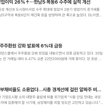
 영업이익 26%↑⋯한남5·목동6 수주에 실적 개선
익성 개선과 도시정비사업 수주 확대에 힘입어 2분기 영업이익 증가세를
5구역과 목동6단지 재건축 등을 반영하며 큰 폭으로 늘었다. DL이앤씨
매출 1조8029억원, 영업이익 1594억원을 기록했다고 30일 밝혔다. 매
 9.5% 감소했지만 영업이익은 26.
 주주환원 강화 발표에 6%대 급등
런스콜에서 주주환원 강화 방침을 내놓으면서 장중 급등하고 있다. 30일
 전 거래일 대비 6.47% 오른 22만2000원에 거래 중이다. 장 초반 약
콜이 진행되면서 상승 전환한 뒤 오름폭을 빠르게 확대했다. 삼성전자
주주가치 제고를 중심으로 차기 주주환
3년 연속 흑자·낮은 부채비율도 소용없다…시총 경계선에 걸린 알짜주 비명 [시총 200억 데드라인의 덫-②]
당 기업도시황 소외·대형주 쏠림에 퇴출 위기업계 "시총 단일 잣대는 과잉
상장폐지 기준을 두고 한 코스닥 상장사 대표가 터뜨린 답답한 심경이다.