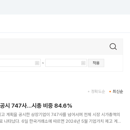
~
적용
정확도순
최신순
 공시 747사…시총 비중 84.6%
제고 계획을 공시한 상장기업이 747사를 넘어서며 전체 시장 시가총액의
2024년 5월 기업가치 제고 계획
해 7월까지 총 747사(코스피 348사, 코스닥 399사)가 본공시를 제출