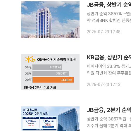
JB금융, 상반기 순
상반기 순익 3857억⋯연
략 성과BNK 합병엔 신중론⋯광주·전남 반
역대 최대 실적을 달성했
2026-07-23 17:48
간 가운데 사상 최대 규모
KB금융, 상반기 순
비이자이익 33.3% 증가…
익원 다변화 잔여 주주환원 1800억원
한 비은행 부문의 성장에 
2026-07-23 17:13
유지된 가운데 자본시장 
JB금융, 2분기 순
상반기 순익 3857억원⋯반기
지주가 올해 2분기 역대 