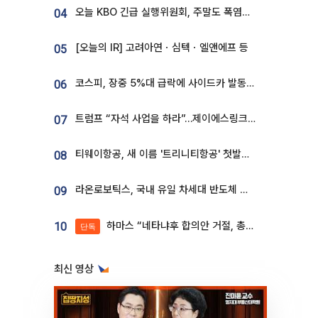
오늘 KBO 긴급 실행위원회, 주말도 폭염취소 될까
04
[오늘의 IR] 고려아연ㆍ심텍ㆍ엘앤에프 등
05
코스피, 장중 5%대 급락에 사이드카 발동…삼성·SK 동반 폭락
06
트럼프 “자석 사업을 하라”…제이에스링크, 비중국 영구자석 공급망 구축 속도
07
티웨이항공, 새 이름 '트리니티항공' 첫발…SSC 전략 본격화
08
라온로보틱스, 국내 유일 차세대 반도체 공정 로봇 개발 ‘고객사 테스트 진행’
09
하마스 “네타냐후 합의안 거절, 총선 앞두고 시간 끌기”
10
단독
최신 영상