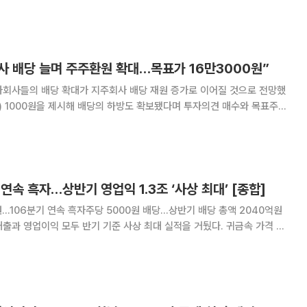
지된 HD현대미포, HD현대인프
사 배당 늘며 주주환원 확대…목표가 16만3000원”
자회사들의 배당 확대가 지주회사 배당 재원 증가로 이어질 것으로 전망했
S) 1000원을 제시해 배당의 하방도 확보됐다며 투자의견 매수와 목표주가
입과
 확대에 이어 한화생명까지 배당을 재개하면
연속 흑자…상반기 영업익 1.3조 ‘사상 최대’ [종합]
원…106분기 연속 흑자주당 5000원 배당…상반기 배당 총액 2040억원
출과 영업이익 모두 반기 기준 사상 최대 실적을 거뒀다. 귀금속 가격 상
 비롯한 주요 제품 판매가 고르게 증가한 결과다. 고려아연은 올해
3726억원, 영업이익 5871억원