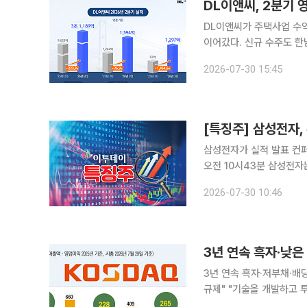
DL이앤씨, 2분기
DL이앤씨가 주택사업 수
이어갔다. 신규 수주도 한남
는 연결 기준 올해 2분기 
2026-07-30 15:45
출은 지난해 같은 기간보다
[특징주] 삼성전자,
삼성전자가 실적 발표 컨퍼
오전 10시43분 삼성전자는
세를 보였던 주가는 컨퍼런스
2026-07-30 10:46
는 이날 컨퍼런스콜에서 
3년 연속 흑자·저부채·배
규제" "기술을 개발하고 투자에 집중해야 할 시기에, 상장폐지를 피할 방도만 고민하고 있습니다."
최근 대폭 강화된 코스닥 