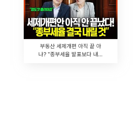
부동산 세제개편 아직 끝 아
냐? "종부세율 발표보다 내릴
것" 장기거주·양도세 전망 I 집
땅지성 I 김인만, 진미윤