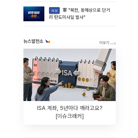
해"
軍 "북한, 동해상으로 단거
속보
리 탄도미사일 발사"
뉴스발전소
ISA 계좌, 5년마다 깨라고요?
[이슈크래커]