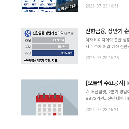
사주 취득·소각도 결정했다. JB금융지주는 올해 2분기 지배주주 순이익이 2196억원으로 
2026-07-23 16:51
기 대비 5.7% 증가했다고
이자·비이자이익 동반 성
사주 추가 매입 예정 신한금융그룹이 올해 상반기 3조4000억원대 순이익을 기록하며 역대 최대 실
적을 경신했다. 순이자마
2026-07-23 16:25
비이자·비은행 부문의 이익
[오늘의 주요공시] 
△ 두산밥캣, 2분기 영업이익 2917억
9922억원…전년 대비 14.6% 증가하며 역대 최
전년 대비 8.1% 감소 △ OCI홀딩스, 2분기 영업이익 1080억원…흑자 전환 △ 삼성E&A, 2분기
2026-07-23 16:21
영업이익 2731억원…전년