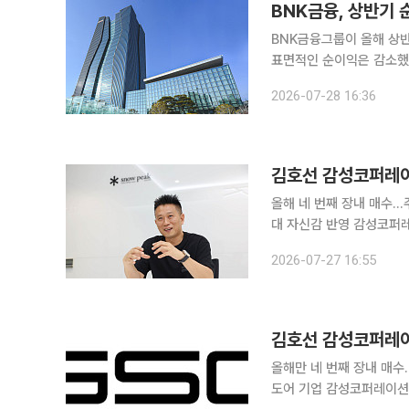
BNK금융, 상반기
BNK금융그룹이 올해 상
표면적인 순이익은 감소했
비은행 계열사의 실적도 개선됐다. BNK금융지주는 올해 상반기 지배기업
2026-07-28 16:36
억원을 기록했다고 28일 공
김호선 감성코퍼레이
올해 네 번째 장내 매수
대 자신감 반영 감성코퍼레이션은 김 대표가 장내 매수를 통해 자사주 15만8000주를 약 6억원 규
모로 추가 취득했다고 27일 공시했다. 이번 매입은 올해 들어 네 
2026-07-27 16:55
1월 약 13억원(25만주),
김호선 감성코퍼레이
올해만 네 번째 장내 매수…총 3
도어 기업 감성코퍼레이션