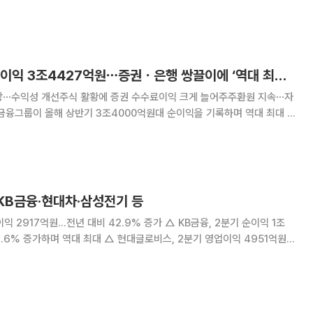
전년 동
 23일 공시했다. 상반기 누적 순
신한금융, 상반기 순이익 3조4427억원⋯증권ㆍ은행 쌍끌이에 ‘역대 최대’ [종합]
장⋯수익성 개선주식 활황에 증권 수수료이익 크게 늘어주주환원 지속⋯자
진(NIM) 개선으로 이자이익이 안정적으로 늘어난 가운데 증권을 중심으로
 기여도가 확대됐다. 신한금융은 실적 개선과 자
KB금융·현대차·삼성전기 등
원…전년 대비 42.9% 증가 △ KB금융, 2분기 순이익 1조
대 △ 현대글로비스, 2분기 영업이익 4951억원…
 대비 51% 증