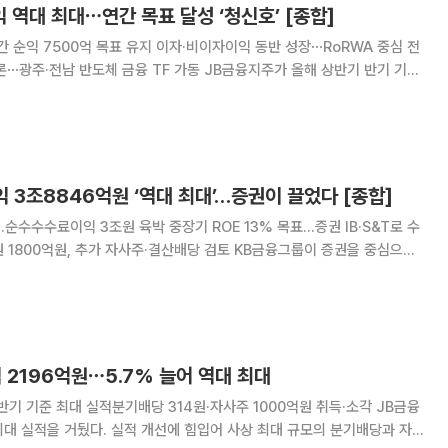
익 역대 최대⋯연간 목표 달성 ‘청신호’ [종합]
간 순익 7500억 목표 유지 이자·비이자이익 동반 성장⋯RoRWA 중심 전
도체 금융 TF 가동 JB금융지주가 올해 상반기 반기 기준
다. 이자이익과 비이자이익이 고르게 늘어난 데 힘입어 실적 개선세를 이어
의 분기배당과 자사주 취득·소각도 결
익 3조8846억원 ‘역대 최대’…증권이 끌었다 [종합]
순수수수료이익 3조원 육박 중장기 ROE 13% 목표…증권 IB·S&T로 수
, 추가 자사주·결산배당 검토 KB금융그룹이 증권을 중심으로
힘입어 반기 기준 역대 최대 실적을 썼다. 은행의 이자이익이 안정적으로
호조로 수수료이익이 크게 늘면서 그룹
익 2196억원⋯5.7% 늘어 역대 최대
 기준 최대 실적분기배당 314원·자사주 1000억원 취득·소각 JB금융
최대 실적을 거뒀다. 실적 개선에 힘입어 사상 최대 규모의 분기배당과 자