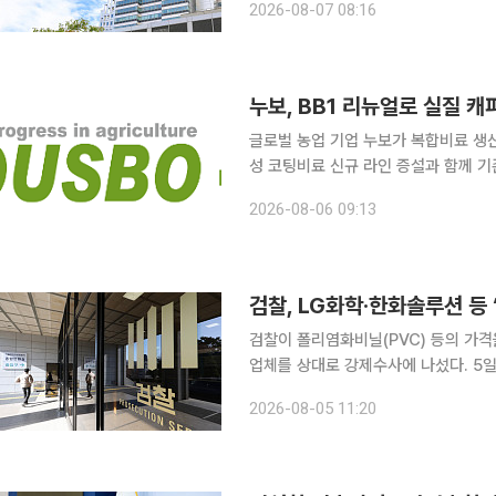
2026-08-07 08:16
△친환경 성과 데이터 △전문가 추천 
누보, BB1 리뉴얼로 실질 
글로벌 농업 기업 누보가 복합비료 생
성 코팅비료 신규 라인 증설과 함께 
응할 수 있는 생산 기반을 강화한다는 전략이다. 누보는 생산 효율성과 품질 경
2026-08-06 09:13
합비료 생산시설인 BB1 생산라인 리뉴
검찰, LG화학·한화솔루션 등 
검찰이 폴리염화비닐(PVC) 등의 가격
업체를 상대로 강제수사에 나섰다. 5일 서울중앙지검 공정거래조사부(나희석 부장검사)는 이날 오
전부터 LG화학, 한화솔루션, 애경케미칼
2026-08-05 11:20
건 관련자에 대해 공정거래법위반 혐