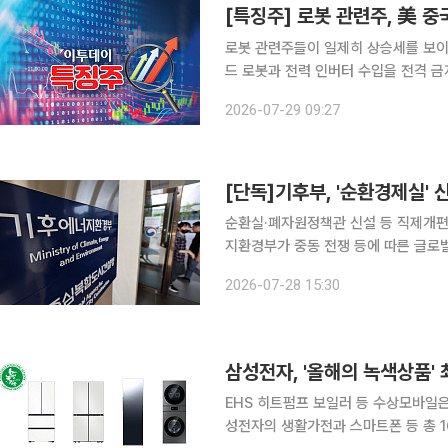
[특징주] 로봇 관련주, 美 
로봇 관련주들이 일제히 상승세를 보이
드 로봇과 전력 인버터 수입을 전격 금
히면서 국내 기업들이 반사이익 기대감이 반영된 것으로 해
2026-07-29 09:27
순환실·폐자원정책관 신설 등 직제개편 
지환경부가 중동 전쟁 등에 따른 글로
신설을 추진한다. 사용후배터리와 태양
2026-07-28 15:30
국장급 폐자원정책관(가칭)도 신설한다
삼성전자, '올해의 녹색상품'
EHS 히트펌프 보일러 등 수상모바일은 
성전자의 생활가전과 스마트폰 등 총 