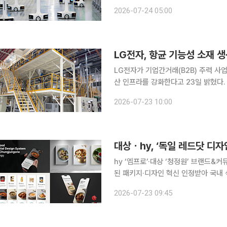
안전체계를 점검해야 한다는 목소리가 
2026-07-24 05:00
연성 물질이 빽빽하게 쌓인 구조적 취
LG전자, 항균 기능성 소재 
LG전자가 기업간거래(B2B) 주력 사
산 인프라를 강화한다고 23일 밝혔다. LG전자는 최근 베트남 하이퐁 생산법인에서 유리 파우더 
반 기능성 소재인 ‘LG 퓨로텍(LG Pur
2026-07-23 10:00
했다. 하이퐁 생산라인은 부지 3200㎡
대상ㆍhy, ‘독일 레드닷 디자
hy ‘엠프로’·대상 ‘청정원’ 브랜드
된 패키지·디자인 혁신 인정받아 국내 식품·유통업계가 세계 최고 권위의 디자인 시상식인 ‘레드닷
디자인 어워드(Red Dot Design 
2026-07-23 09:45
23일 유통업계에 따르면 대상의 청정원