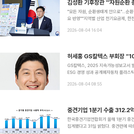
김성환 기후장관 "'자원순환 
"모든 자원, 순환생태계 안으로"…순
요 반영""지역별 산업 전기요금제, 한전 감당할 수준서
이 기후부 내 '순환경제실' 신설 추진과
2026-08-04 16:04
들고, 이 문제를 총괄할 수 있는 직제
허세홍 GS칼텍스 부회장 “1
GS칼텍스, 2025 지속가능성보고서
ESG 경영 성과 공개폐자동차 플라스틱 밸류체인
해 환경·사회·지배구조(ESG) 분야의
2026-08-04 08:55
했다고 4일 밝혔다. 2006년 첫 보고서
중견기업 1분기 수출 312.
한국중견기업연합회가 올해 1분기 중견기
집계됐다고 31일 밝혔다. 중견련에 따르면 중견기업 수출액은 전년 동기 287.8억달러에서 24.4억
달러 늘었다. 직전 분기보다도 2.4% 증가했다. 전체 수출에서 중견기업이 차지한