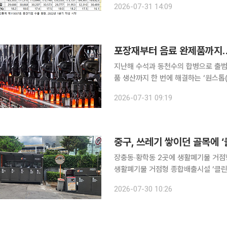
2026-07-31 14:09
전년 동기보다 3.9%포인트(p) 낮아졌
포장재부터 음료 완제품까지…
지난해 수석과 동천수의 합병으로 출범
품 생산까지 한 번에 해결하는 ‘원스톱(ONE-
팩에 따르면 동아에코팩은 용기 생산과 
2026-07-31 09:19
정을 일원화해 고객사에게 뛰어난 품질
중구, 쓰레기 쌓이던 골목에 
장충동‧황학동 2곳에 생활폐기물 거점형 종합배출시설 설치 
생활폐기물 거점형 종합배출시설 ‘클린
일 밝혔다. 일반쓰레기와 음식물쓰레기, 재활용품을 시간에 구애받지 않고 한 곳에서 배출할 수 있
2026-07-30 10:26