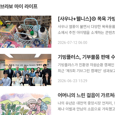
브라보 마이 라이프
[사우나+웰니스]④ 목욕 가방
사우나 열풍이 불면서 다양한 목욕용품
소에서 추천 아이템을 소개하는 콘텐츠
을 셀프케어의 시간으로 활용하도록 돕는다. 사우나를 즐기는 젊은 세대는 목욕 전후
2026-07-12 06:00
하게 나눈다. 들어가기 전에는 몸을 이
기빙플러스, 기부물품 판매 
기빙플러스가 친환경 자원순환 캠페인 ‘기브그린
최근 ‘제5회 기브그린 캠페인’ 성과보
행했다고 23일 밝혔다. 기브그린 캠페인은 기업이 기부한 물품을 기빙플러스 매장에서 판매하고,
2026-06-23 15:29
이를 통해 환경 보호와 사회공헌을 동
어머니의 느린 걸음이 가르쳐
나의 유년은 대전역 중앙시장 언저리, 
제나 이별과 만남의 소음으로 가득했고