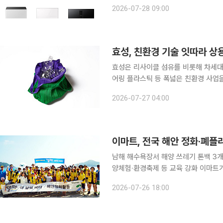
'2026 대한민국 올해의 녹색상품'에 
2026-07-28 09:00
제품들이 소비자와 환경 전문가들로부터
효성, 친환경 기술 잇따라 상
효성은 리사이클 섬유를 비롯해 차세대
어링 플라스틱 등 폭넓은 친환경 사업을 통해 미래
세계 최초로 폐어망을 재활용한 리사이
2026-07-27 04:00
이마트, 전국 해안 정화·폐플
남해 해수욕장서 해양 쓰레기 톤백 3
양체험·환경축제 등 교육 강화 이마트가 전국 해안 정화와 폐플라스틱 재활용을 확대하며 고객 참여
형 ESG(환경·사회·지배구조) 활동을 강화하고 있다. 이마트의 대표 ES
2026-07-26 18:00
요 플라스틱, 지켜가요 우리바다)'는