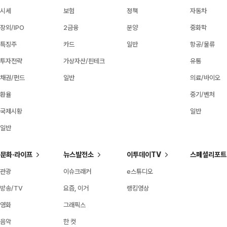
시세
보험
정책
자동차
장외/IPO
2금융
분양
중화학
특징주
카드
일반
항공/물류
투자전략
가상자산/핀테크
유통
채권/펀드
일반
의료/바이오
환율
중기/벤처
국제시황
일반
일반
문화·라이프
뉴스발전소
이투데이TV
스페셜리포트
관광
이슈크래커
e스튜디오
방송/TV
요즘, 이거
랭킹영상
영화
그래픽스
음악
한 컷