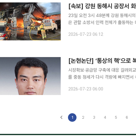
[속보] 강원 동해시 공장서 
23일 오전 3시 48분께 강원 동해시의 
은 관할 소방서 인력 전체가 출동하는 
된 관계자 1명에 대한 구조 작업도 진행 중이다. 동해시는 안전재난문자를 통
2026-07-23 06:12
(구호동 236-10) 화재로 다량의 연
[논현논단] ‘통상의 핵’으로
시장확보·공급망 구축에 대응 갈려외교
를 중동 정세가 다시 격랑에 빠지면서 국제유가와 천연가스 가격이 요동치고 있다. 호르무즈해협의
통항 차질은 원유와 액화천연가스(LNG
2026-07-23 06:00
흔들고 있다. 에너지 위기가 곧 제조
1
2
3
4
5
6