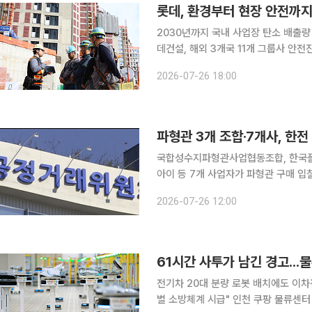
롯데, 환경부터 현장 안전까지
2030년까지 국내 사업장 탄소 배출량
데건설, 해외 3개국 11개 그룹사 안전진단 확대 롯데그룹은 탄소중립과 사업장
공헌을 중심으로 ESG(환경·사회·지배
2026-07-26 18:00
로 '탄소중립 로드맵 2.0'을 추진하고 있
파형관 3개 조합·7개사, 한전
국합성수지파형관사업협동조합, 한국플
아이 등 7개 사업자가 파형관 구매 입
정위는 2017년 11월부터 2023년
2026-07-26 12:00
대해 사전에 낙찰예정자와 낙찰물량
전기차 20대 분량 로봇 배치에도 이차
별 소방체계 시급" 인천 쿠팡 물류센터 화재로 물류 로봇의 ‘리튬이온 배터리’(리튬 이차전지) 관련