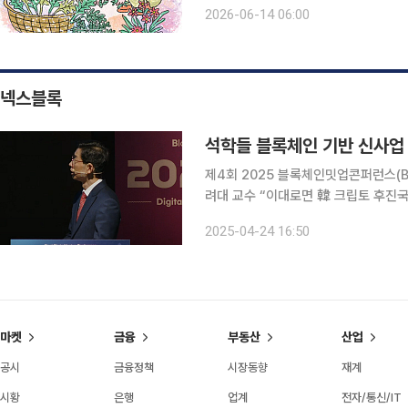
벽을 기어오르고 있었다. 아버지는 내
2026-06-14 06:00
집안의 기둥이 무너진 자리, 어머니는
넥스블록
제4회 2025 블록체인밋업콘퍼런스(B
려대 교수 “이대로면 韓 크립토 후진국 돼
학들이 블록체인 기반 신기술 도입을 촉
2025-04-24 16:50
라가지 못하면 한국이 글로벌 경제에서
마켓
금융
부동산
산업
공시
금융정책
시장동향
재계
시황
은행
업계
전자/통신/IT