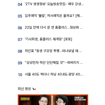
'2TV 생생정보' 오늘방송맛집- 배우 강성진 단골! 쌀국수ㆍ푸팟퐁 커리 맛집 '블○○○'
04
입추매직 '불발', 처서매직은 올까요? [해시태그]
05
22일 만에 다시 문 연 홈플러스…정상화 바쁜데 재고 없어 ‘발동동’[가보니]
06
'기사회생, 홈플러스 재개장' [포토]
07
차인표 "동생 구강암 투병…떠나보낼 때 가장 힘들었다”
08
“삼성전자 하단 단단해질 것”⋯레버리지 규제에 쏠림 완화 [찐코노미]
09
서울 40도 찍더니 하남 40.8도·광양 40.2도…전국 '펄펄'
10
최신 영상