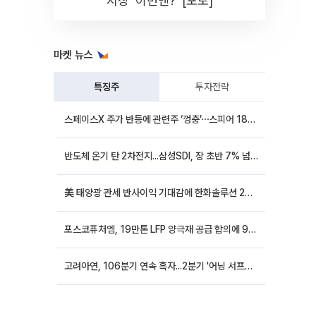
시장 '이번엔?' [포토]
마켓 뉴스
특징주
투자전략
스페이스X 주가 반등에 관련주 ‘껑충’⋯스피어 18%ㆍ에이치브이엠 12%↑
반도체 온기 탄 2차전지...삼성SDI, 장 초반 7% 넘게 껑충
美 태양광 관세 반사이익 기대감에 한화솔루션 20%대·OCI홀딩스 14%대 급등
포스코퓨처엠, 19만톤 LFP 양극재 공급 합의에 9%대 강세
고려아연, 106분기 연속 흑자...2분기 '어닝 서프라이즈'에 장 초반 12%대 강세