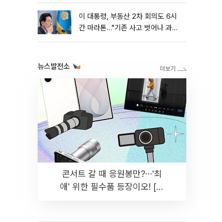
이 대통령, 부동산 2차 회의도 6시
간 마라톤…"기존 사고 벗어나 과감
히 실천"
뉴스발전소
콘서트 갈 때 응원봉만?⋯'최
애' 위한 필수품 등장이오! [솔
드아웃]