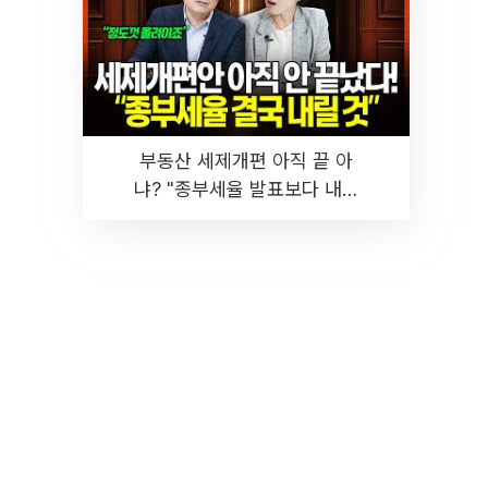
부동산 세제개편 아직 끝 아
냐? "종부세율 발표보다 내릴
것" 장기거주·양도세 전망 I 집
땅지성 I 김인만, 진미윤