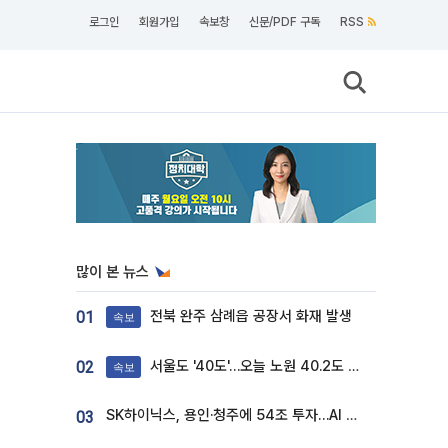
로그인
회원가입
속보창
신문/PDF 구독
RSS
많이 본 뉴스
전북 완주 삼례읍 공장서 화재 발생
01
속보
서울도 '40도'…오늘 노원 40.2도 기록
02
속보
SK하이닉스, 용인·청주에 54조 투자…AI 메모리 생산기지 키운다
03