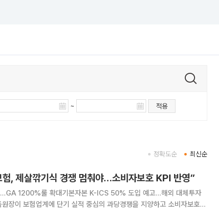
~
적용
정확도순
최신순
보험, 제살깎기식 경쟁 멈춰야…소비자보호 KPI 반영”
…GA 1200%룰 확대기본자본 K-ICS 50% 도입 예고…해외 대체투자
 것을 주문했다. 판매수수료 제도 개편을 앞두고 설계사 스카우트 경쟁