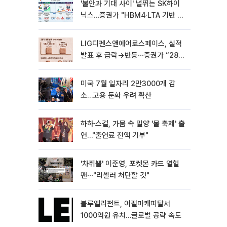
'불안과 기대 사이' 널뛰는 SK하이
닉스…증권가 "HBM4·LTA 기반 펀
터멘털 견고"
LIG디펜스앤에어로스페이스, 실적
발표 후 급락→반등⋯증권가 “28년
까지 튼튼”
미국 7월 일자리 2만3000개 감
소…고용 둔화 우려 확산
하하·스컬, 가뭄 속 밀양 '물 축제' 출
연…"출연료 전액 기부"
'차쥐뿔' 이준영, 포켓몬 카드 열혈
팬⋯"리셀러 처단할 것"
블루엘리펀트, 어펄마캐피탈서
1000억원 유치…글로벌 공략 속도