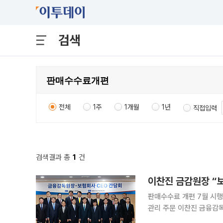
검색
전체
1주
1개월
1년
직접입력
검색결과 총
1
건
이찬진 금감원장 “
판매수수료 개편 7월 시행
관리 주문 이찬진 금융감독원장이 보험업계에 단기 실적 중심의 과당경쟁을 지양하고 소비자보호를
경영의 최우선 가치로 삼을