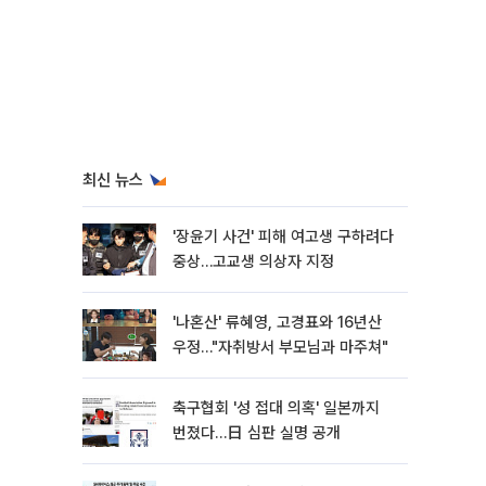
최신 뉴스
'장윤기 사건' 피해 여고생 구하려다
중상…고교생 의상자 지정
'나혼산' 류혜영, 고경표와 16년산
우정…"자취방서 부모님과 마주쳐"
축구협회 '성 접대 의혹' 일본까지
번졌다…日 심판 실명 공개