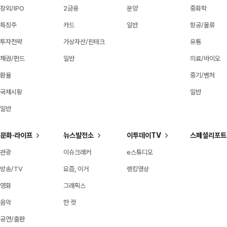
장외/IPO
2금융
분양
중화학
특징주
카드
일반
항공/물류
투자전략
가상자산/핀테크
유통
채권/펀드
일반
의료/바이오
환율
중기/벤처
국제시황
일반
일반
문화·라이프
뉴스발전소
이투데이TV
스페셜리포트
관광
이슈크래커
e스튜디오
방송/TV
요즘, 이거
랭킹영상
영화
그래픽스
음악
한 컷
공연/출판