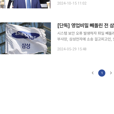
2024-10-15 11:02
형사28부(한대균 부장판사)는 전날 
[단독] 영업비밀 빼돌린 전
시스템 보안 오류 발생하자 파일 빼돌려
부사장, 삼성전자에 소송 걸고피고인, 안승호에
료 유출 혐의를 받는 삼성전자 전 직원
2024-05-29 15:48
수사를 받는 안승호 전 삼성전자 부사
1