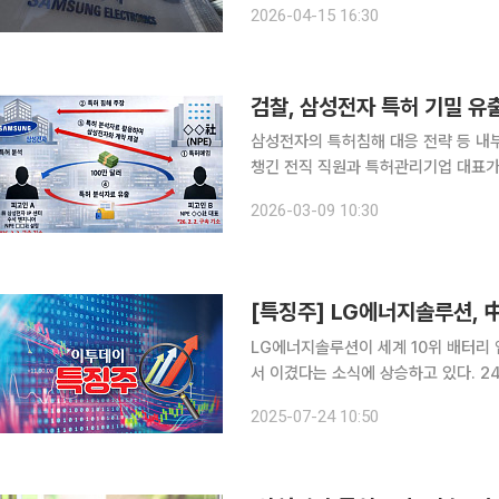
2026-04-15 16:30
위조, 부정경쟁방지법 위반 혐의 등을 
검찰, 삼성전자 특허 기밀 유
삼성전자의 특허침해 대응 전략 등 내
챙긴 전직 직원과 특허관리기업 대표가
다른 직원과 NPE법인 등을 추가 기소했다. 9일 서울중앙지검에 따르면 정보기술범죄
2026-03-09 10:30
검사 박경택)는 삼성전자 IP센터 직원 
[특징주] LG에너지솔루션, 
LG에너지솔루션이 세계 10위 배터리 
서 이겼다는 소식에 상승하고 있다. 24일 오전 10시 38분 현재 LG에너지솔루션은 전 거래일보다
7.73% 오른 36만2500원에 거래 
2025-07-24 10:50
다. LG에너지솔루션 특허 라이선스 