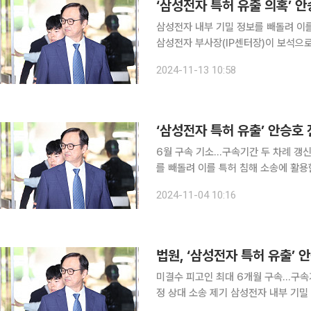
‘삼성전자 특허 유출 의혹’ 
삼성전자 내부 기밀 정보를 빼돌려 이
삼성전자 부사장(IP센터장)이 보석으로 풀려난다. 서울중앙지방법원 형사2
13일 부정경쟁 방지 및 영업비밀 보호
2024-11-13 10:58
부사장의 보석을 허
‘삼성전자 특허 유출’ 안승호 
6월 구속 기소…구속기간 두 차례 갱신보석 심문기일
를 빼돌려 이를 특허 침해 소송에 활용
장)이 법원에 보석을 청구했다. 4일 법조계에 따르면 서울중앙지법 형사28부(한대균 부장판사)는
2024-11-04 10:16
지난달 30일 안 전 부사장 측이 낸 보
법원, ‘삼성전자 특허 유출’ 
미결수 피고인 최대 6개월 구속…구속기
정 상대 소송 제기 삼성전자 내부 기밀 정보를 빼돌려 이를 특허 침해소송에 활용한 혐의로 재판에
넘겨진 안승호 전 부사장의 두 번째 구속기간 갱신이 이뤄졌