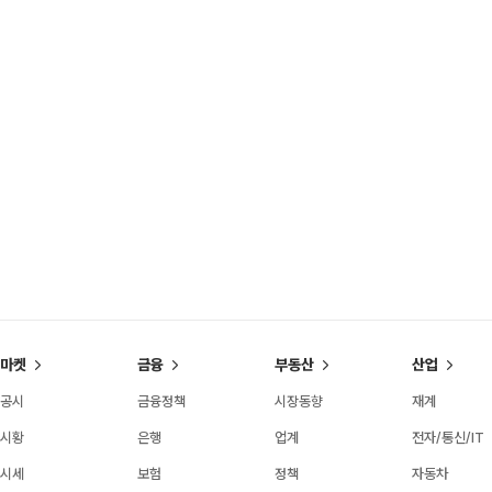
마켓
금융
부동산
산업
공시
금융정책
시장동향
재계
시황
은행
업계
전자/통신/IT
시세
보험
정책
자동차