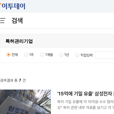
검색
전체
1주
1개월
1년
직접입력
검색결과 총
7
건
'15억에 기밀 유출' 삼성전
특허 기밀 유출해 약 15억원 수수 혐
심" 특허 관련 내부 자료를 넘기고 약 15억원을 받은 혐의로 재판에 넘겨진 삼성전자 전 직원이 추가
기소된 사문서위조 혐의를 인정했다. 서울중앙지법 형사단독10부(이재욱 부장판사)는 15일 사문서