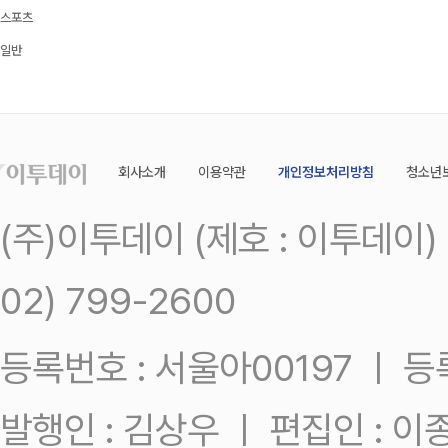
스포츠
일반
회사소개
이용약관
개인정보처리방침
청소년
(주)이투데이 (제호 : 이투데이
02) 799-2600
등록번호 : 서울아00197 ㅣ 등록일
발행인 : 김상우 ㅣ 편집인 : 