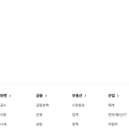
마켓
금융
부동산
산업
공시
금융정책
시장동향
재계
시황
은행
업계
전자/통신/IT
시세
보험
정책
자동차