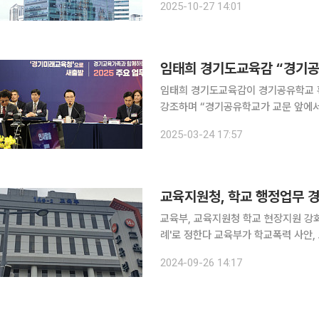
2025-10-27 14:01
율성이 대폭 강화됐다. 이에 경기도교
임태희 경기도교육감이 경기공유학교 확
강조하며 “경기공유학교가 교문 앞에서 멈
교육청이 24일, 미래교육청으로의 새로
2025-03-24 17:57
개최했다. 이번 업무보고회는 경
교육지원청, 학교 행정업무 
교육부, 교육지원청 학교 현장지원 강
례'로 정한다 교육부가 학교폭력 사안, 교권침해 등 학교 행정업무 경감을 위해 교육지원청 전담기구
설치를 법제화한다. 교육장에게는 학교에
2024-09-26 14:17
책임을 명확히 한다. 교육