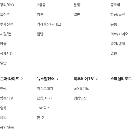
장외/IPO
2금융
분양
중화학
특징주
카드
일반
항공/물류
투자전략
가상자산/핀테크
유통
채권/펀드
일반
의료/바이오
환율
중기/벤처
국제시황
일반
일반
문화·라이프
뉴스발전소
이투데이TV
스페셜리포트
관광
이슈크래커
e스튜디오
방송/TV
요즘, 이거
랭킹영상
영화
그래픽스
음악
한 컷
공연/출판