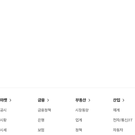
마켓
금융
부동산
산업
공시
금융정책
시장동향
재계
시황
은행
업계
전자/통신/IT
시세
보험
정책
자동차