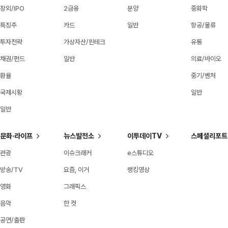
장외/IPO
2금융
분양
중화학
특징주
카드
일반
항공/물류
투자전략
가상자산/핀테크
유통
채권/펀드
일반
의료/바이오
환율
중기/벤처
국제시황
일반
일반
문화·라이프
뉴스발전소
이투데이TV
스페셜리포트
관광
이슈크래커
e스튜디오
방송/TV
요즘, 이거
랭킹영상
영화
그래픽스
음악
한 컷
공연/출판