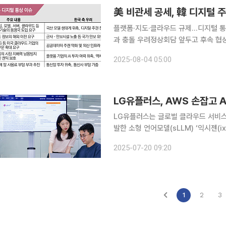
美 비관세 공세, 韓 디지털 
플랫폼·지도·클라우드 규제…디지털 통상 
과 충돌 우려정상회담 앞두고 후속 협상 쟁점 재부상 가능
487조 원) 규모의 대미 투자와 에너
2025-08-04 05:00
를 둘러싼 미국의 비관세 압박은 이제
LG유플러스, AWS 손잡고 A
LG유플러스는 글로벌 클라우드 서비스
발한 소형 언어모델(sLLM) ‘익시젠(i
기업과 개발자는 AWS의 ‘아마존 베드록 
2025-07-20 09:20
해 익시젠 기반의 새로운 AI 서비스를
1
2
3