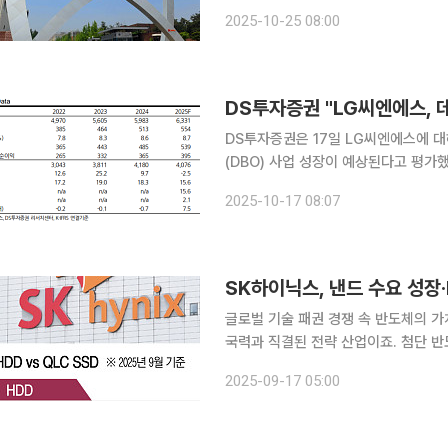
(HBM) 중심의 성장세 속에서도 범용 
2025-10-25 08:00
함께 실적을 견인하는 ‘이중 성장축’이
DS투자증권 "LG씨엔에스, 
DS투자증권은 17일 LG씨엔에스에 대
(DBO) 사업 성장이 예상된다고 평가했
승호 DS투자증권 연구원은 “올해 3분기
2025-10-17 08:07
원, 같은 기간 영업이익은 13% 감소한
글로벌 기술 패권 경쟁 속 반도체의 가
국력과 직결된 전략 산업이죠. 첨단 
으로 통합니다. 미국과 중국이 자국의
2025-09-17 05:00
듯 중요한 반도체는 명실상부한 한국 