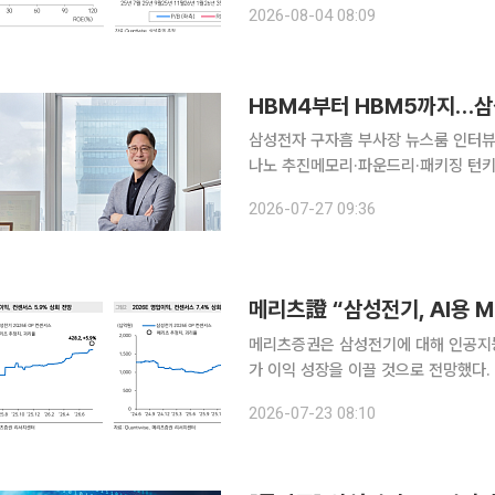
2026-08-04 08:09
데이터센터 투자의 지속성에 대한 의문
HBM4부터 HBM5까지…삼성
삼성전자 구자흠 부사장 뉴스룸 인터뷰
나노 추진메모리·파운드리·패키징 턴키 강점 AI 확산으로 고성능 AI 반도체 수
HBM(고대역폭메모리) 경쟁도 한층 치
2026-07-27 09:36
양산한 데 이어 5월에는 HBM4E 12
메리츠證 “삼성전기, AI용 
메리츠증권은 삼성전기에 대해 인공지능(
가 이익 성장을 이끌 것으로 전망했다. 
선 속도도 빨라질 것으로 보고 적정주가 300만원을 유지했
2026-07-23 08:10
“삼성전기 MLCC는 B2B 중심의 체