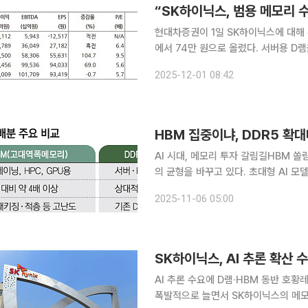
“SK하이닉스, 범용 메모리 
현대차증권이 1일 SK하이닉스에 대해 
에서 74만 원으로 올렸다. 서버용 D
의 장기공급계약(LTA) 확대가 실적 개선을 이끌 것이란
2025-12-01 08:42
미 클라우드서비스사업자(CSP)를 중심
HBM 집중이냐, DDR5 확
AI 시대, 메모리 투자 갈림길HBM 쏠림 속 DDR5 급부상 인공지
의 균형을 바꾸고 있다. 초대형 AI 
메모리(HBM) 수요가 폭발적으로 늘었
2025-11-06 05:00
터레이트5(DDR5) 수요도 빠르게 커지
SK하이닉스, AI 추론 확산 
AI 추론 수요에 D램·HBM 동반 호황레거시·고성능 
폭발적으로 늘면서 SK하이닉스의 메