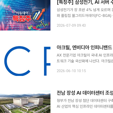
[특징주] 삼성전기, AI 서버
삼성전기가 장 초반 4% 넘게 오르며 
와 플립칩 볼그리드어레이(FC-BGA)
9일 오전 9시 35분 현재 삼성전기는 전
2026-07-09 09:43
가는 AI 서버 투자 확대에 따른 MLCC
AX 전문기업 아크릴이 국내 AI 인프
트워크 기술 국산화에 나선다. 아크릴은 과학기술정보통신부 산하 ‘정보통신기획평가원(IITP)’이 추
진하는 ‘대규모 GPU 클러스터 환경에
2026-06-10 10:15
스터 네트워크 패브릭 시스템 및 최적화
전남 장성 AI 데이터센터 조
정부가 전남 장성 첨단 데이터센터 구
AI 산업의 핵심 인프라인 데이터센터를
중된 데이터센터를 지방으로 분산시키겠다는 구상이다. 기획예산처는