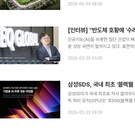
2026-06-05 08:00
제관계장관회의에서 지역활성화 투자 펀
인공지능(AI)을 비롯한 첨단 산업이
운 성장 국면이 펼쳐지고 있다. 표면적
부품·장비(소부장) 기업들의 기술력이 
2026-05-20 05:00
에서 소부장은 기술 한계를 돌파하는 
삼성SDS, 국내 최초 '블렉웰
삼성SDS가 국내 최초로 자사 클라우드
픽 처리 장치(GPU)인 ‘B300(블랙웰
23일 밝혔다. SCP B300 GPUaaS 출시는 최근 기업들이 AI 모델 개발을 넘어 실제 서비스에 적
2026-03-23 09:39
용하는 ‘AI 추론’ 단계로 진입함에 따