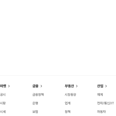
마켓
금융
부동산
산업
공시
금융정책
시장동향
재계
시황
은행
업계
전자/통신/IT
시세
보험
정책
자동차