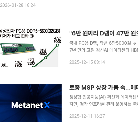
( HBM4) 공급 본격화와 인공지능(AI) 메모리 수요의 구조적 폭발을 등에 업고
2026-01-28 18:24
"6만 원짜리 D램이 47만 원
국내 PC용 D램, 작년 6만5000원 
7년 만의 고점 경신AI 데이터센터·HBM 
(RAM)가격이 불과 1년 만에 7배 가
2025-12-15 08:14
고정거래 가격 역시 7년 만의 고점을 
토종 MSP 상장 가뭄 속…메타
생성형 인공지능(AI) 확산과 데이터
지만, 정작 인프라를 관리·운영하는 국
많지 않다. 2022년 스팩(기업인수목
2025-12-11 16:27
한 MSP 전문 상장사로 꼽히는 가운데