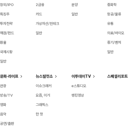
장외/IPO
2금융
분양
중화학
특징주
카드
일반
항공/물류
투자전략
가상자산/핀테크
유통
채권/펀드
일반
의료/바이오
환율
중기/벤처
국제시황
일반
일반
문화·라이프
뉴스발전소
이투데이TV
스페셜리포트
관광
이슈크래커
e스튜디오
방송/TV
요즘, 이거
랭킹영상
영화
그래픽스
음악
한 컷
공연/출판