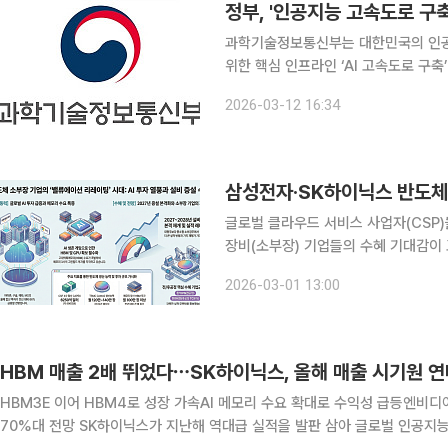
정부, '인공지능 고속도로 구
과학기술정보통신부는 대한민국의 인공지
위한 핵심 인프라인 ‘AI 고속도로 구축
첨단 그래픽처리장치(GPU)를 확보·구축
2026-03-12 16:34
AI 모델이 고도화됨에 따라 GPU는 국
글로벌 클라우드 서비스 사업자(CSP)
장비(소부장) 기업들의 수혜 기대감이 
거의 저평가 국면을 벗어나는 결정적 계기가 될 것으로 전
2026-03-01 13:00
존, 구글, 메타, 마이크로소프트 등 주요
HBM 매출 2배 뛰었다⋯SK하이닉스, 올해 매출 시기원 
HBM3E 이어 HBM4로 성장 가속AI 메모리 수요 확대로 수익성 급등엔비
70%대 전망 SK하이닉스가 지난해 역대급 실적을 발판 삼아 글로벌 인공지능(AI) 메모리 패권 굳히기에 돌입한다. 6세대 고대역폭메모리