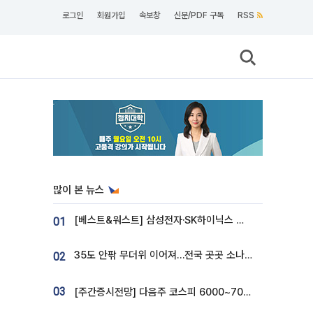
로그인
회원가입
속보창
신문/PDF 구독
RSS
많이 본 뉴스
[베스트&워스트] 삼성전자·SK하이닉스 밀린 한 주…상상인증권은 85% 급등
01
35도 안팎 무더위 이어져…전국 곳곳 소나기 [오늘 날씨]
02
03
[주간증시전망] 다음주 코스피 6000~7000⋯“外人 수급은 정책이 변수”