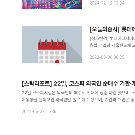
2024-12-12 12:34
[오늘의증시] 롯데
[상호변경] 롯데에너지머티리얼즈(전 일진머티
휴젤 케일럼 서울반도체 
브 바른손이앤에이 네패스
2023-03-30 08:05
리진 삼목에스폼 위지트 
[스탁리포트] 22일, 코스피 외국인 순매수 기관·
22일 코스피시장은 외국인의 매수세 확대에 상승 마감 했으며, 코스닥시장은 개
매동향을 살펴보면 외국인만 홀로 매수 했으며, 기관과 개인은 동반 매도세를 보였다. 외국인은 3185억
원을, 개인은 3354억 원을 각각 순매도 했다. 한편, 코스닥시장
2021-06-22 15:36