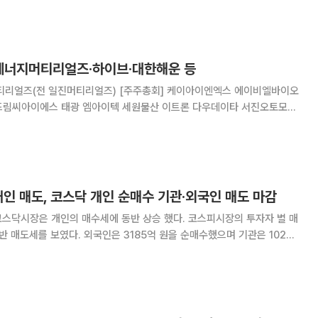
에너지머티리얼즈·하이브·대한해운 등
리얼즈) [주주총회] 케이아이엔엑스 에이비엘바이오
드림씨아이에스 태광 엠아이텍 세원물산 이트론 다우데이타 서진오토모티
 셀루메드 제이엔케이히터 인벤티지랩 SMC&C 클래시스 안국약품 네오
서울제약 네오펙트 큐브엔터 YTN APS홀딩스 원익홀딩스
개인 매도, 코스닥 개인 순매수 기관·외국인 매도 마감
인의 매수세에 동반 상승 했다. 코스피시장의 투자자 별 매
 원을 순매수했으며 기관은 102억
에선 개인이 22