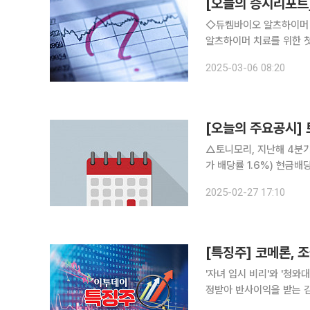
[오늘의 증시리포트]
◇듀켐바이오 알츠하이머 
알츠하이머 치료를 위한 첫 
율 약물보단 PET-CT 가 
2025-03-06 08:20
셜 신한 속보; 도약을 위한 
[오늘의 주요공시]
△토니모리, 지난해 4분기
가 배당률 1.6%) 현금배
△삼표시멘트, 보통주당 1
2025-02-27 17:10
원(시가 배당률 1.2%)
'자녀 입시 비리'와 '청
정받아 반사이익을 받는 김
코메론은 전 거래일 대비 1