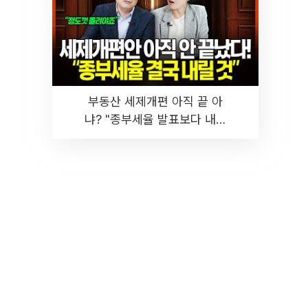
부동산 세제개편 아직 끝 아
냐? "종부세율 발표보다 내릴
것" 장기거주·양도세 전망 I 집
땅지성 I 김인만, 진미윤