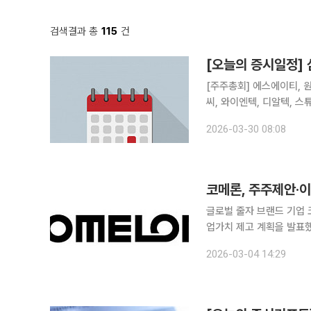
검색결과 총
115
건
[오늘의 증시일정]
[주주총회] 에스에이티, 
씨, 와이엔텍, 디알텍, 
센, 뉴온, 더라미, 다우데
2026-03-30 08:08
온, 뉴로핏, 아이티엠반도체
글로벌 줄자 브랜드 기업 
업가치 제고 계획을 발표했
요구 등 거센 주주제안 공
2026-03-04 14:29
제고 카드로 응수에 나선