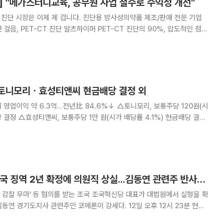
 "메가스터디교육, 공무원 사업 철수로 수익성 개선"
진단 시장은 이제 제 겁니다. 진단용 방사성의약품 제조/판매 전문 기업
걸음, PET-CT 진단 알츠하이머 PET-CT 진단의 90%, 압도적인 점유
싸다. 보험등재에 따른 진단확대도 기대 여노래 현대차증권 ◇헥토파이낸
성장통 4Q24 Review:
 토니모리ㆍ효성티앤씨 현금배당 결정 외
 영업이익 약 6.3억…전년比 84.6%↓ △토니모리, 보통주당 120원(시
당 결정 △효성티앤씨, 보통주당 1만 원(시가 배당률 4.1%) 현금배당 결정
10원(시가 배당률 3.6%) 현금배당 결정 △미원에스씨, 보통주당 1800
 현금배당 결정 △금화피에
[특징주] 코메론, 조국 징역 2년 확정에 의원직 상실...김동연 관련주 반사이익 강세
와대 감찰 무마' 등 혐의를 받는 조국 조국혁신당 대표가 대법원에서 실형을 확
동연 경기도지사 관련주인 코메론이 강세다. 12일 오후 12시 23분 현재
7.00% 오른 1만2390원에 거래 중이다.