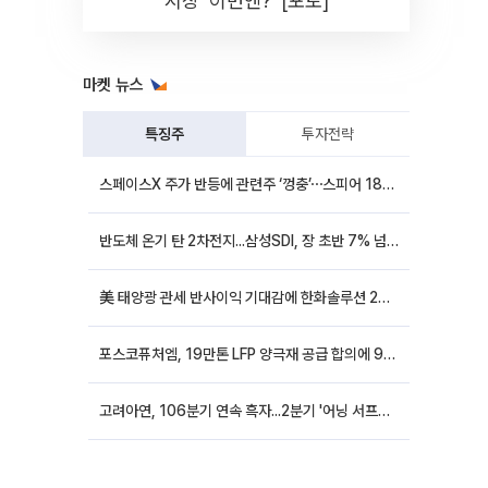
시장 '이번엔?' [포토]
마켓 뉴스
특징주
투자전략
스페이스X 주가 반등에 관련주 ‘껑충’⋯스피어 18%ㆍ에이치브이엠 12%↑
반도체 온기 탄 2차전지...삼성SDI, 장 초반 7% 넘게 껑충
美 태양광 관세 반사이익 기대감에 한화솔루션 20%대·OCI홀딩스 14%대 급등
포스코퓨처엠, 19만톤 LFP 양극재 공급 합의에 9%대 강세
고려아연, 106분기 연속 흑자...2분기 '어닝 서프라이즈'에 장 초반 12%대 강세