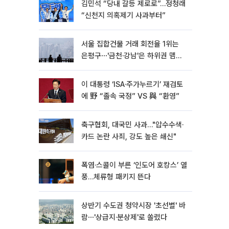
김민석 “당내 갈등 제로로”…정청래
“신천지 의혹제기 사과부터”
서울 집합건물 거래 회전율 1위는
은평구⋯'금천·강남'은 하위권 맴돌
아
이 대통령 ‘ISA·주가누르기’ 재검토
에 野 “졸속 국정” VS 與 “환영”
축구협회, 대국민 사과…"압수수색·
카드 논란 사죄, 강도 높은 쇄신"
폭염·스콜이 부른 ‘인도어 호캉스’ 열
풍…체류형 패키지 뜬다
상반기 수도권 청약시장 '초선별' 바
람⋯'상급지·분상제'로 쏠렸다