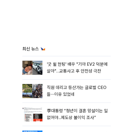
최신 뉴스
'굿 윌 헌팅' 배우 "기아 EV2 덕분에
살아"…교통사고 후 안전성 극찬
직원 데리고 등산가는 글로벌 CEO
들⋯이유 있었네
李대통령 “청년이 결혼 망설이는 일
없어야...제도상 불이익 조사”