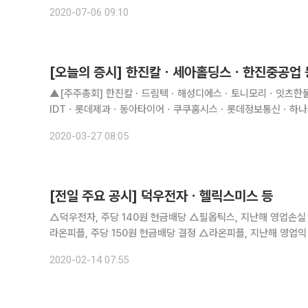
9540 원이다. [코메론 최근 시세 흐름] 2020년7월6일 오전 9
2020-07-06 09:10
[오늘의 증시] 한진칼ㆍ세아홀딩스ㆍ한진중공업 
▲[주주총회] 한진칼ㆍ드림텍ㆍ해성디에스ㆍ토니모리ㆍ잇츠
IDTㆍ롯데제과ㆍ동아타이어ㆍ쿠쿠홈시스ㆍ롯데정보통신ㆍ하
트리온ㆍ삼성출판사ㆍDSR제강ㆍ지역난방공사ㆍ롯데하이마트
2020-03-27 08:05
텔코웨어ㆍ에이블씨엔씨
[전일 주요 공시] 덕우전자ㆍ헬릭스미스 등
△덕우전자, 주당 140원 현금배당 △필옵틱스, 지난해 영업손실 1
라온피플, 주당 150원 현금배당 결정 △라온피플, 지난해 영업익 6
전년비 80%↑ △이노테라피, 지난해 영업손실 40억 원...전
2020-02-14 07:55