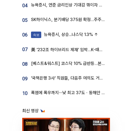
뉴욕증시, 연준 금리인상 기대감 꺾이자 상승...S&P500 사상 최고치 [종합]
04
SK하이닉스, 분기배당 375원 확정…주주환원책 9월로 앞당겨 발표
05
뉴욕증시, 상승...나스닥 1.3% ↑
06
속보
07
美 ‘232조 하이브리드 제재’ 임박…K-태양광, 불확실성 털고 날개 다나
[베스트&워스트] 코스닥 10% 급반등…본느, 최대주주 변경 기대에 270% 폭등
08
'국책은행 3사' 직원들, 다음주 여의도 거리 나서는 까닭은
09
폭염에 폭우까지⋯낮 최고 37도ㆍ동해안 강한 비 [날씨]
10
최신 영상