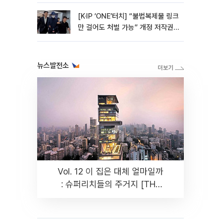
[K·IP ‘ONE’터치] “불법복제물 링크
만 걸어도 처벌 가능” 개정 저작권
법 어떻게 바뀌었나
뉴스발전소
Vol. 12 이 집은 대체 얼마일까
: 슈퍼리치들의 주거지 [THE
RARE]