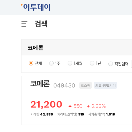
검색
전체
1주
1개월
1년
직접입력
코메론
049430
코스닥
의료·정밀기기
21,200
550
2.66%
거래량
42,839
거래대금(백만)
915
시가총액(억)
1,918