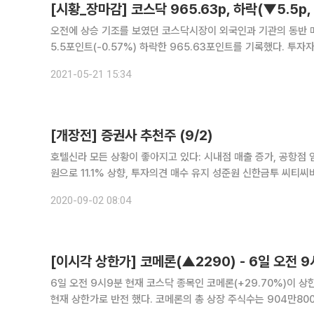
오전에 상승 기조를 보였던 코스닥시장이 외국인과 기관의 동반 매도에 장 종반 하락 기
5.5포인트(-0.57%) 하락한 965.63포인트를 기록했다. 투자자 별 동향을 자세히 살펴보면 개인이 매수 포지션을 취했으며 기관과 외국
인은 동반 매도했다. 개인은 1007억 원을 순매수 했으며 기관
2021-05-21 15:34
[개장전] 증권사 추천주 (9/2)
호텔신라 모든 상황이 좋아지고 있다: 시내점 매출 증가, 공항점 임차료 감소
원으로 11.1% 상향, 투자의견 매수 유지 성준원 신한금투 씨티씨바이오 인체약품, 동물약품, 건강기능성식품 등을 제조 및 판매하는 사업을
주로 영위 복합제, 국내 임상 3상 진행중 코로나19 진단키트 생
2020-09-02 08:04
[이시각 상한가] 코메론(▲2290) - 6일 오전 
6일 오전 9시9분 현재 코스닥 종목인 코메론(+29.70%)이 상한
현재 상한가로 반전 했다. 코메론의 총 상장 주식수는 904만8000주이며, 이시간 현재 거래량은 14만2834주, 거래대금은 13억113만