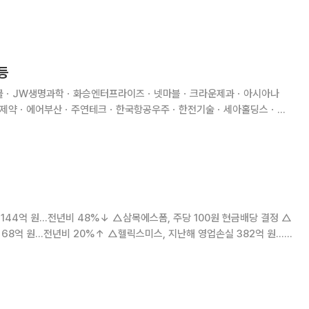
등
한불ㆍJW생명과학ㆍ화승엔터프라이즈ㆍ넷마블ㆍ크라운제과ㆍ아시아나
나제약ㆍ에어부산ㆍ주연테크ㆍ한국항공우주ㆍ한전기술ㆍ세아홀딩스ㆍ셀
ㆍ코아스ㆍSTX중공업ㆍ유엔젤ㆍ농심홀딩스ㆍ금호타이어ㆍ유니퀘스트ㆍ
44억 원...전년비 48%↓ △삼목에스폼, 주당 100원 현금배당 결정 △
8억 원...전년비 20%↑ △헬릭스미스, 지난해 영업손실 382억 원...