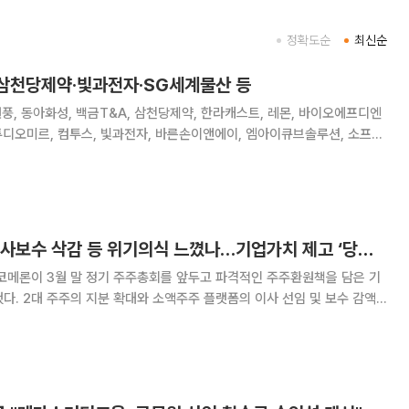
정확도순
최신순
 삼천당제약·빛과전자·SG세계물산 등
원풍, 동아화성, 백금T&A, 삼천당제약, 한라캐스트, 레몬, 바이오에프디엔
스튜디오미르, 컴투스, 빛과전자, 바른손이앤에이, 엠아이큐브솔루션, 소프트
이타, 앱토크롬, 오성첨단소재, 오스코텍, 부방, 삼일기업공사, 솔본, 메지
, 버넥트, 이니텍, 디모아
코메론, 주주제안·이사보수 삭감 등 위기의식 느꼈나…기업가치 제고 ‘당근’ 제시
코메론이 3월 말 정기 주주총회를 앞두고 파격적인 주주환원책을 담은 기
다. 2대 주주의 지분 확대와 소액주주 플랫폼의 이사 선임 및 보수 감액
세가 이어지자, 그간 유지해온 보수적인 배당 기조에서 벗어나 기업가치
 것으로 풀이된다. 4일 금융감독원 전자공시시