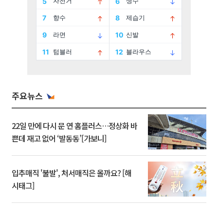
주요뉴스
22일 만에 다시 문 연 홈플러스…정상화 바
쁜데 재고 없어 ‘발동동’[가보니]
입추매직 '불발', 처서매직은 올까요? [해
시태그]