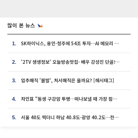
많이 본 뉴스
SK하이닉스, 용인·청주에 54조 투자…AI 메모리 생산기지 키운다
1.
'2TV 생생정보' 오늘방송맛집- 배우 강성진 단골! 쌀국수ㆍ푸팟퐁 커리 맛집 '블○○○'
2.
입추매직 '불발', 처서매직은 올까요? [해시태그]
3.
차인표 "동생 구강암 투병…떠나보낼 때 가장 힘들었다”
4.
서울 40도 찍더니 하남 40.8도·광양 40.2도…전국 '펄펄'
5.