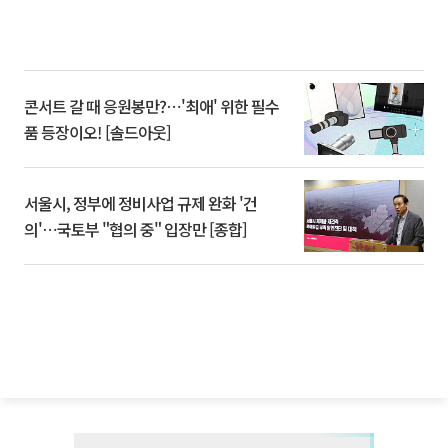
콘서트 갈 때 응원봉만?⋯'최애' 위한 필수
품 등장이오! [솔드아웃]
서울시, 정부에 정비사업 규제 완화 '건
의'⋯국토부 "협의 중" 입장만 [종합]