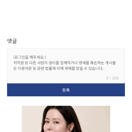
댓글
0 / 300