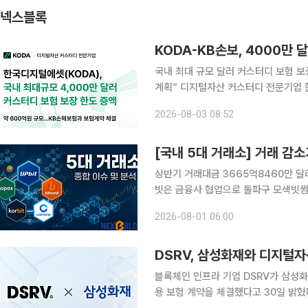
넥스블록
KODA-KB손보, 4000만 
국내 최대 규모 달러 커스터디 보험 보
계획” 디지털자산 커스터디 전문기업 한국디지털에셋(KODA)은 지난 30일 KB손해보험과 최대
4000만 달러 규모의 디지털자산 전용
2026-08-03 08:52
서 가장 큰 보장 한도다.
상반기 거래대금 3665억8460만 달러
빗은 금융사 협업으로 돌파구 모색빗썸, 
정상화 집중 국내 가상자산 거래가 급감한 가운데 5대 원화 거래소의 전략 차별화가 뚜렷해지고 있
2026-08-01 06:00
다. 거래가 줄어드는 국면에서는 유동성
DSRV, 삼성화재와 디지털자
블록체인 인프라 기업 DSRV가 삼성화
용 보험 계약을 체결했다고 30일 밝혔다. 이번 보험은 DSRV가 가상자산사업자(VASP)로