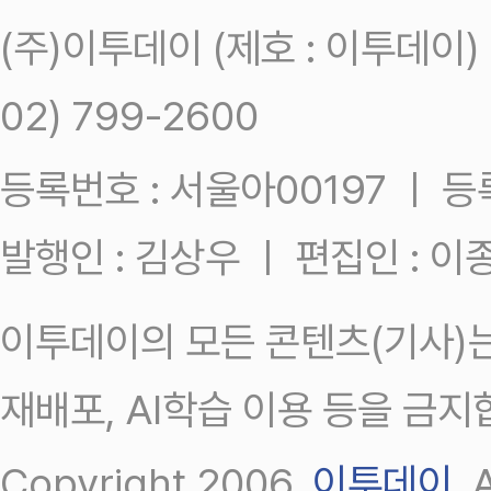
(주)이투데이 (제호 : 이투데이
02) 799-2600
등록번호 : 서울아00197 ㅣ 등록일
발행인 : 김상우 ㅣ 편집인 : 
이투데이의 모든 콘텐츠(기사)는
재배포, AI학습 이용 등을 금지
Copyright 2006.
이투데이
.