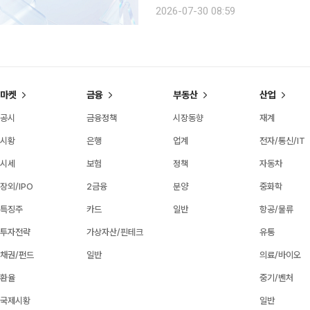
관리하는 수탁자산의 저장매체가 화재·
2026-07-30 08:59
유실돼 개인키를 상실하는 경우 고객 
마켓
금융
부동산
산업
공시
금융정책
시장동향
재계
시황
은행
업계
전자/통신/IT
시세
보험
정책
자동차
장외/IPO
2금융
분양
중화학
특징주
카드
일반
항공/물류
투자전략
가상자산/핀테크
유통
채권/펀드
일반
의료/바이오
환율
중기/벤처
국제시황
일반