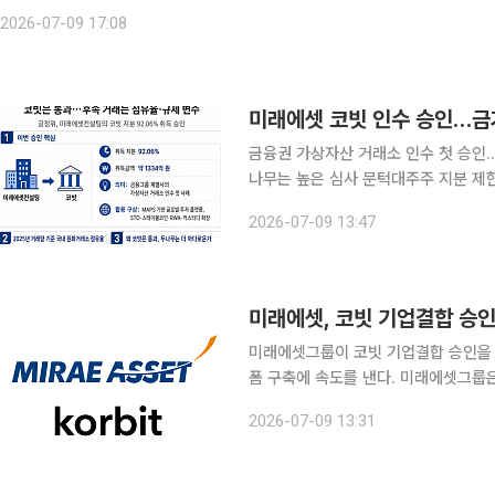
온 이른바 ‘금가분리’ 기조에 변화가 생길지 주목된다
2026-07-09 17:08
미래에셋 코빗 인수 승인…금가
금융권 가상자산 거래소 인수 첫 승인
나무는 높은 심사 문턱대주주 지분 제한 등 제
코빗 인수가 공정거래위원회 승인을 받
2026-07-09 13:47
가분리(금융과 가상자산 분리)’ 기조에
미래에셋, 코빗 기업결합 승
미래에셋그룹이 코빗 기업결합 승인을
폼 구축에 속도를 낸다. 미래에셋그룹은 코빗에 대한 공정거래위원회의 기업결합심사가 완료됐다고
9일 밝혔다. 미래에셋은 증권과 자산운용 분야에서 축적한 투자 역량에 코빗의 디지털자산 거래 인
2026-07-09 13:31