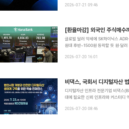
약을 체결했다고 21일 밝혔다. 이번 협약은 스테이블코인 기반 송금·결제 서비스 관련 기술과 한국·
2026-07-21 09:46
홍콩 간 해외송금 모델을 공동 검토하기
[환율마감] 외국인 주식매수까
글로벌 달러 약세에 SK하이닉스 ADR
원대 후반~1500원 등락할 듯 원·달러 환율이 5거래일째 하락했다(원화 강세). 환율 수준도 1470
원대 후반에 안착하며 2개월만에 최저
2026-07-20 16:01
다, SK하이닉스 미국주식예탁증서(AD
비댁스, 국회서 디지털자산 
디지털자산 인프라 전문기업 비댁스(B
대에 필요한 신뢰 인프라와 커스터디 역할을 제시한다. 비댁스는 오는
회실에서 열리는 '법인시장 개방과 안
2026-07-20 08:46
테크산업협회, 디지털금융범죄대응연구