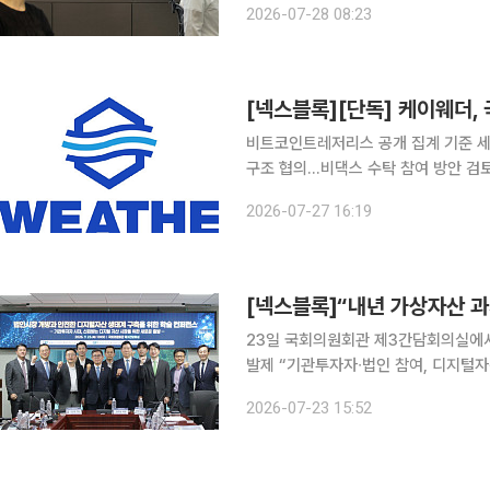
2026-07-28 08:23
예상 범위는 1
비트코인트레저리스 공개 집계 기준 세
구조 협의…비댁스 수탁 참여 방안 검토
구상 기상정보 전문기업 케이웨더가 가상자산 XRP를 회사의 전략적 준비자산으로 편입하는 디지털
2026-07-27 16:19
자산 트레저리(DAT) 사업을 추진한다.
[넥스블록]“내년 가상자산 과
23일 국회의원회관 제3간담회의실에서 
발제 “기관투자자∙법인 참여, 디지털자
검증으로 시장 확대해야” 디지털자산 시장은 개인 중심의 투자 시장을 넘어 법인과 기관투자자가 함
2026-07-23 15:52
께하는 시장으로 진화하고 있다. 법인의