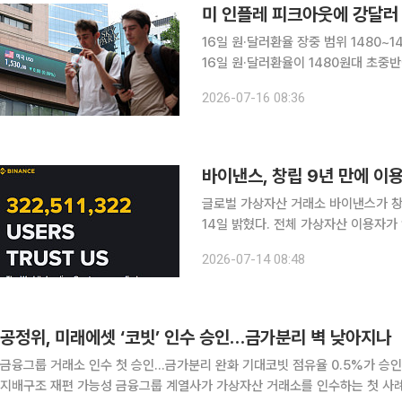
미 인플레 피크아웃에 강달러 
16일 원·달러환율 장중 범위 1480
16일 원·달러환율이 1480원대 초중반에서 등락
연구원은 이날 장중 환율에 대해 "물가
2026-07-16 08:36
서 "달러 약세 속 수출업체 네고 물량 
바이낸스, 창립 9년 만에 이용
글로벌 가상자산 거래소 바이낸스가 창립
14일 밝혔다. 전체 가상자산 이용자가
용하고 있는 셈이다. 이번 성과는 단순한 이용자 수 증가를 넘어 기관 투자자와 전문 트레이더를 위
2026-07-14 08:48
한 안정적인 거래 환경, 개발자 중심의
공정위, 미래에셋 ‘코빗’ 인수 승인…금가분리 벽 낮아지나
금융그룹 거래소 인수 첫 승인…금가분리 완화 기대코빗 점유율 0.5%가 승
지배구조 재편 가능성 금융그룹 계열사가 가상자산 거래소를 인수하는 첫 사례가 나오면서 금융회사와 가상자산 사업자 간 결합을 제한해