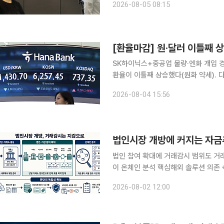
2026-08-05 08:15
영해 1420원대 안착을 시도할 것으로
[환율마감] 원·달러 이틀째 
SK하이닉스+중공업 물량·엔화 개입 경계 v
환율이 이틀째 상승했다(원화 약세). 다만
에 따른 반발매수세와 함께 결제 수요가
2026-08-04 15:56
법인 참여 확대에 거래감시 범위도 거
이 온체인 분석 핵심해외 솔루션 의존 속 국내 
장 진입을 목전에 두고 거래감시 범위
2026-08-02 12:00
어질 전망이다. 기관과 커스터디(수탁