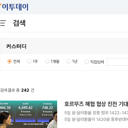
검색
전체
1주
1개월
1년
직접입력
검색결과 총
242
건
호르무즈 해협 협상 진전 기대
5일 원·달러환율 장중 범위 1422~
5일 원·달러환율이 1420원 중후반대에서 등락할
구원은 장중 환율에 대해 "호르무즈 해