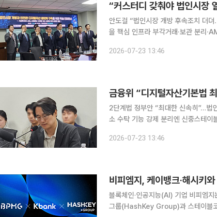
“커스터디 갖춰야 법인시장 
안도걸 “법인시장 개방 후속조치 더뎌
을 핵심 인프라 부각거래·보관 분리·AML 선
개방을 뒷받침하려면 독립 커스터디(수
2026-07-23 13:46
마련돼야 한다는 제언이 나왔다. 국회
금융위 “디지털자산기본법 최
2단계법 정부안 “최대한 신속히”…법
소 수탁 기능 강제 분리엔 신중스테이블
융위원회가 디지털자산기본법(2단계법)
2026-07-23 13:46
발표 시점도 입법과 연계해 조율한다. 
비피엠지, 케이뱅크·해시키와
블록체인·인공지능(AI) 기업 비피엠
그룹(HashKey Group)과 스테이