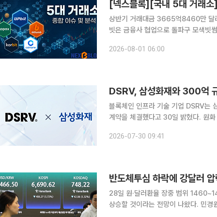
상반기 거래대금 3665억8460만 달러
빗은 금융사 협업으로 돌파구 모색빗썸, 
정상화 집중 국내 가상자산 거래가 급감한 가운데 5대 원화 거래소의 전략 차별화가 뚜렷해지고 있
2026-08-01 06:00
다. 거래가 줄어드는 국면에서는 유동성
DSRV, 삼성화재와 300억
블록체인 인프라 기술 기업 DSRV는 
계약을 체결했다고 30일 밝혔다. 원화 기준 약 300억원 
업자로서 보관·관리하는 수탁자산의 저
2026-07-30 09:41
유실돼 개인키를 상실하는 경우 고객 
반도체투심 하락에 강달러 압력
28일 원·달러환율 장중 범위 1460~1473원 전망 28일 원·달러환율이 1
상승할 것이라는 전망이 나왔다. 민경원 우리은행 선임연구원은 장중 환율에 대해 "기술주 하락에
따른 위험회피 심리와 강달러 압력에 1