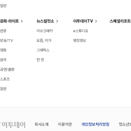
일반
문화·라이프
뉴스발전소
이투데이TV
스페셜리포트
관광
이슈크래커
e스튜디오
방송/TV
요즘, 이거
랭킹영상
영화
그래픽스
음악
한 컷
공연/출판
스포츠
일반
회사소개
이용약관
개인정보처리방침
청소년