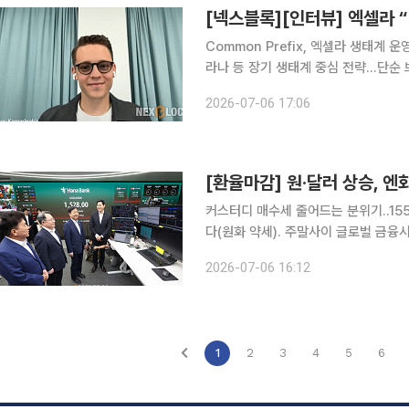
[넥스블록][인터뷰] 엑셀라 
Common Prefix, 엑셀라 생태계
라나 등 장기 생태계 중심 전략…단순
·토큰화 자산 논의 참여…하나금융TI와 PoC 진행 블록체인 상호운용성 프로
2026-07-06 17:06
가 2026년 핵심 전략으로 기관용 인
[환율마감] 원·달러 상승,
커스터디 매수세 줄어드는 분위기..1550원 상단에
다(원화 약세). 주말사이 글로벌 금
데다, 장중에는 결제(달러매수) 수요가
2026-07-06 16:12
다, 중간중간 외환당국 스무딩오퍼레이
1
2
3
4
5
6