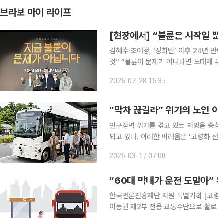
브라보 마이 라이프
[현장에서] “불륜은 시작일 
김혜수·조여정, ‘장희빈’ 이후 24년 만에 재회 이창희 감독 “내 작품 중 가장 
것” “불륜이 문제가 아니라면 도대체 무엇이 문제일까?” 완벽해 보이던 두 가족의 일상이 불륜설을
시작으로 걷잡을 수 없이 무너진다. 
2026-07-28 15:35
핍을 감춘 이웃으로 만나 예측 불가능
“막차 끊길라” 위기의 노인 
인구절벽 위기를 겪고 있는 지방을 중
되고 있다. 이러한 어려움은 ‘고령화 선
민’ 문제는 오래전부터 숙제로 받아들여지고 있다. 한국과 일본이 모두 주
2026-03-17 07:00
답형 교통서비스다. 버스와 콜택시를 
“60대 막내가 운전 도맡아”
한국언론진흥재단 지원 특별기획 [고령
이동권 제2부 전용 교통수단으로 활로 