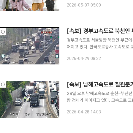
하거나 조금 낮겠다. 특히 경상권 내륙
2026-05-07 05:00
것으로 보여 환절기 건강 관리에 각별
[속보] 경부고속도로 북천안
경부고속도로 서울방향 북천안 부근에
어지고 있다. 한국도로공사 고속도로 교통정보에 따르면 사고는 이날 오전 8시 18분에 발생해 현재
3·4·5차로에서 사고 처리 작업이 진행
2026-04-29 08:32
시속 37㎞ 수준까지 떨어졌다. 서울
[속보] 남해고속도로 칠원분
28일 오후 남해고속도로 순천~부산선
량 정체가 이어지고 있다. 고속도로 교통정보에 따르면 이날 오후 1시 31분부터 남해고속도로 부산
방향 칠원분기점 부근 117km 지점에서
2026-04-28 14:03
차로와 