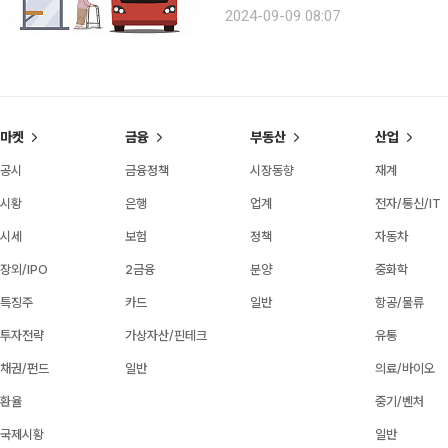
드 “혼자 살고 보행이 불편해서 면허 반납은 꿈도 못 꿔요.” 충청남도 홍성군 한 경로당에서 만난
2024-09-09 08:07
70대 여성이 운전면허 반납에 대한 생
마켓
금융
부동산
산업
공시
금융정책
시장동향
재계
시황
은행
업계
전자/통신/IT
시세
보험
정책
자동차
장외/IPO
2금융
분양
중화학
특징주
카드
일반
항공/물류
투자전략
가상자산/핀테크
유통
채권/펀드
일반
의료/바이오
환율
중기/벤처
국제시황
일반