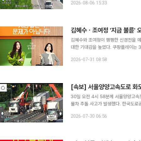
2026-08-06 15:33
쪽인 260㎞ 지점 2차로에서도 승용
김혜수ㆍ조여정 '지금 불륜'
김혜수와 조여정이 팽팽한 신경전을 예
대한 기대감을 높였다. 쿠팡플레이는 31일 첫 공개를 앞둔 '지금 불륜이 문제가 아닙니다'의 포스터
와 캐릭터 스틸을 공개했다. '지금 불륜이 문제가 아닙니다'는 행복한 가정을 내세운 인기 인플루언
2026-07-31 08:58
서 부부와 진흙탕 이혼 소송 중인 이웃
[속보] 서울양양고속도로 화
30일 오전 4시 58분께 서울양양고속도로 
물차 추돌 사고가 발생했다. 한국도로공사에 따르면 현재 사고 처리가 진행 중이며 남양주요금소에
서 화도나들목 구간의 평균 통행속도는 
2026-07-30 06:56
양주영업소 등 후미 정체가 이어지고 