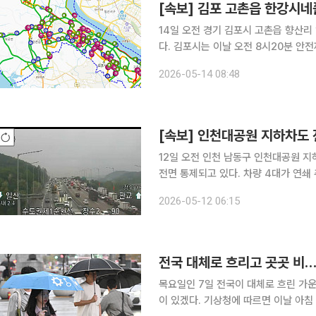
[속보] 김포 고촌읍 한강시네
14일 오전 경기 김포시 고촌읍 향산리
다. 김포시는 이날 오전 8시20분 안전재난문자를 통해 “현재 고촌읍 향산리 1-44 한강시네폴리스
서울에서 김포방향 1차로 차량 연쇄 추돌사고로 
2026-05-14 08:48
게 교통정보를 확인해 우회하거나 안전
[속보] 인천대공원 지하차도 
12일 오전 인천 남동구 인천대공원 
전면 통제되고 있다. 차량 4대가 연쇄 
자 2명이 부상을 입고 병원으로 이송됐다. 인천 남동구는 이날 오전 5시께 안전재난문자를 
2026-05-12 06:15
량 추돌사고로 인천대공원 지하차도 
전국 대체로 흐리고 곳곳 비…
목요일인 7일 전국이 대체로 흐린 가운
이 있겠다. 기상청에 따르면 이날 아침 최저기온은 8~18도, 낮 최고기온은 18~27도로 평년과 비슷