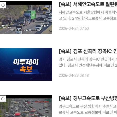
[속보] 서해안고속도로 팔탄분
서해안고속도로 서울방향에서 화물차와
고 있다. 24일 한국도로공사 교통정보에 따르면 이날 오전 7시 40분께 팔탄분기점 인근(305.4
㎞)에서 화물차–승용차–화물차–승용차가 잇
2026-04-24 07:50
로에서 사고 수습이 진행되면서 해당 
[속보] 김포 신곡리 장곡IC 
경기 김포시 신곡리 장곡IC 인근에서
있다. 김포시 안전재난문자에 따르면 23일 오전 7시 50분께 48국도 서울방향 장곡IC 부근에서 차
량 4대가 연쇄 추돌하는 사고가 발생했
2026-04-23 08:18
이어지고 있다. 김포시는 운전자들에게
[속보] 경부고속도로 부산방
경부고속도로 부산 방향에서 추돌사고가 발생
로공사 고속도로 교통정보에 따르면 이