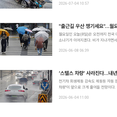
2026-07-04 10:57
를 들이받
"출근길 우산 챙기세요"…월요
월요일인 오늘(8일)은 오전까지 전국
소나기가 이어지겠다. 비가 지나가면서 초여름 더위
는 오전까지 이어지겠다. 새벽 사이 
2026-06-08 06:39
남해안, 경남권, 제주도 등에 영향을 
‘스텔스 차량’ 사라진다…내
전기차 회생제동 감속도 제동등 자동 점등 야간에 전조등을 켜지 않은 채 주행하는 이른바
차량'이 앞으로 크게 줄어들 전망이다
기능을 의무화하고 전기차 회생제동 시
2026-06-04 11:00
한다. 4일 국토교통부는 이 같은 내