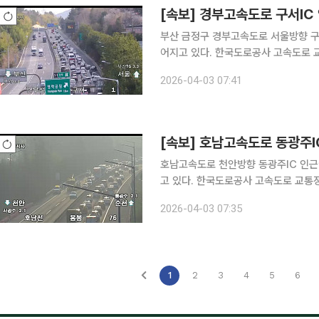
[속보] 경부고속도로 구서IC
부산 금정구 경부고속도로 서울방향 구
어지고 있다. 한국도로공사 고속도로 교통정보에 따르면 3일 오전 7시 30분께 구서IC~영락IC (영
락공원)구간에서 다중 추돌사고가 발생해
2026-04-03 07:41
다. 이 구간 평균 속도는 시속 47k
[속보] 호남고속도로 동광주I
호남고속도로 천안방향 동광주IC 인근
고 있다. 한국도로공사 고속도로 교통정보에 따르면 3일 오전 6시 25분께 동광주IC~용봉IC 구간
에서 소형 화물차 전도 사고가 발생해 
2026-04-03 07:35
까지 떨어졌다. 사고 여파로 차
1
2
3
4
5
6