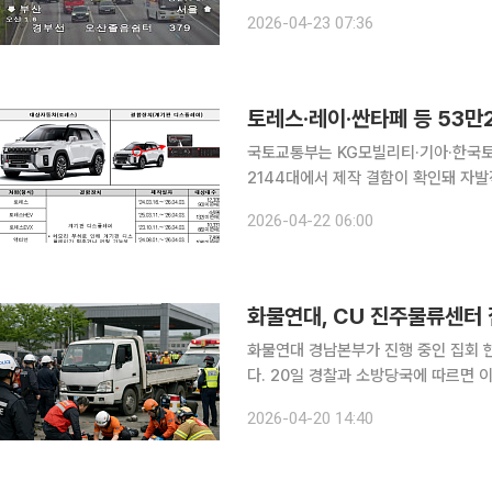
들목 구간(오산졸음쉼터·동탄1교 인근)에
2026-04-23 07:36
사고 여파로 동탄JC~오산IC 1·2·5
토레스·레이·싼타페 등 53만
국토교통부는 KG모빌리티·기아·한국토
2144대에서 제작 결함이 확인돼 자발적 시
는 토레스 등 6개 차종 5만1535대
2026-04-22 06:00
성이 있어 20일부터 시정조치를 진행하
화물연대, CU 진주물류센터 
화물연대 경남본부가 진행 중인 집회 
다. 20일 경찰과 소방당국에 따르면 이날 오전 10시 32분께 경남 진주시 정촌면 예하리 CU 진주물
류센터 앞 집회 현장에서 2.5t 화물차가 집회
2026-04-20 14:40
화물연대 조합원 1명이 심정지 상태에