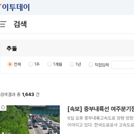
검색
전체
1주
1개월
1년
직접입력
검색결과 총
1,643
건
[속보] 중부내륙선 여주분기
6일 오후 중부내륙고속도로 양평 방향
이어지고 있다. 한국도로공사 고속도로 교통정보에 따르면 이날 오후 2시 35분께 여주분기점 부근
264㎞ 지점 3차로에서 대형화물차 관