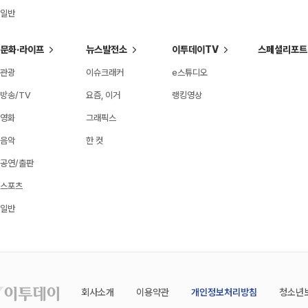
일반
문화·라이프
뉴스발전소
이투데이TV
스페셜리포트
관광
이슈크래커
e스튜디오
방송/TV
요즘, 이거
랭킹영상
영화
그래픽스
음악
한 컷
공연/출판
스포츠
일반
회사소개
이용약관
개인정보처리방침
청소년