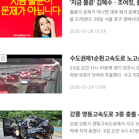
불륜이 문제가 아니면 대체 뭐가 문제
을 드러냈다. 28일 서울 중구 앰배서더 서울 풀만 호텔에서 쿠팡플레이 새 오리지널 시리즈 '지금 불
륜이 문제가 아닙니다' 제작발표회가 
2026-07-28 13:54
정ㆍ김지훈ㆍ김재철이 참석해 작품에 
수도권제1순환고속도로 노고
24일 오전 11시 41분께 경기 양주
차량 6대가 잇따라 추돌했다. 사고 직후 차량 1대에서 시작된 불이 주변 차량으로 번지면서 모두 3
대가 탔다. 운전자 등 3명은 경상을 입
2026-07-24 13:08
강릉 영동고속도로 3중 충돌
강원 강릉시 영동고속도로에서 사고 수
차에 치여 숨졌다. 4일 오전 4시 47분께 강원 강릉시 사천면 사기막리 인근 영동고속도로 강릉분
기점(JC) 인근 강릉 방향 232㎞(