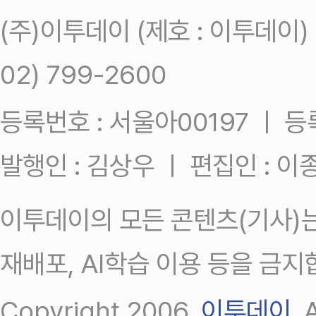
(주)이투데이 (제호 : 이투데이
02) 799-2600
등록번호 : 서울아00197 ㅣ 등록일
발행인 : 김상우 ㅣ 편집인 : 
이투데이의 모든 콘텐츠(기사)는
재배포, AI학습 이용 등을 금지
Copyright 2006.
이투데이
.