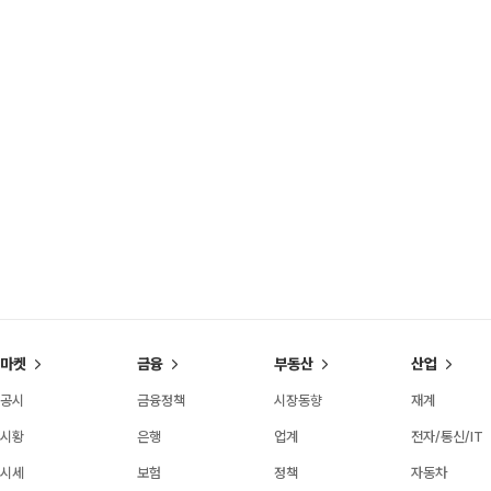
마켓
금융
부동산
산업
공시
금융정책
시장동향
재계
시황
은행
업계
전자/통신/IT
시세
보험
정책
자동차