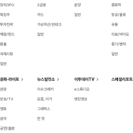
장외/IPO
2금융
분양
중화학
특징주
카드
일반
항공/물류
투자전략
가상자산/핀테크
유통
채권/펀드
일반
의료/바이오
환율
중기/벤처
국제시황
일반
일반
문화·라이프
뉴스발전소
이투데이TV
스페셜리포트
관광
이슈크래커
e스튜디오
방송/TV
요즘, 이거
랭킹영상
영화
그래픽스
음악
한 컷
공연/출판