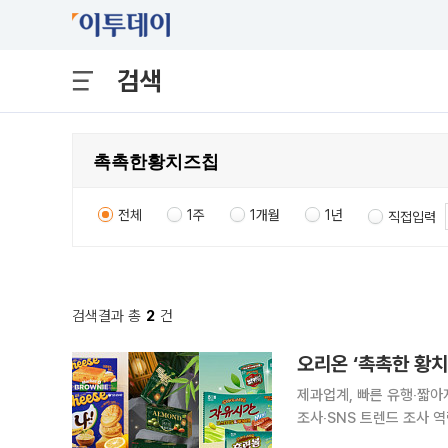
검색
전체
1주
1개월
1년
직접입력
검색결과 총
2
건
제과업계, 빠른 유행‧짧
조사‧SNS 트렌드 조사 역량 강화도 짧아지는 디저트 유행 주기에 제
다. 맛의 변주를 준 제품