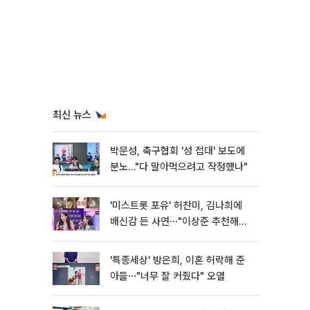
최신 뉴스
박문성, 축구협회 '성 접대' 보도에
분노…"다 말아먹으려고 작정했나"
'미스트롯 포유' 허찬미, 김나희에
배신감 든 사연⋯"이상준 추천해주
더라"
'특종세상' 방은희, 이혼 허락해 준
아들⋯"너무 잘 커줬다" 오열