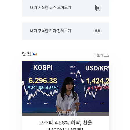
내가 저장한 뉴스 모아보기
내가 구독한 기자 전체보기
한 컷
코스피 4.58% 하락, 환율