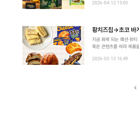
2026-04-12 15:00
제과업체로선 실시간 대응
황치즈칩→초코 바게트
지금 화제 되는 패션·뷰티
혹은 콘텐츠를 따라 제품을 
의 합성어)의 눈길이 쏠린 곳은 어디일까요? 유튜브 쇼츠
2026-03-13 16:49
서 스크롤 해도 비슷한 장