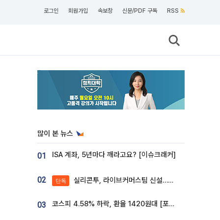
로그인
회원가입
속보창
신문/PDF 구독
RSS
많이 본 뉴스
ISA 계좌, 5년마다 깨라고요? [이슈크래커]
01
02
실리콘투, 라이브커머스팀 신설…K뷰티 ‘글로벌 판매망’ 확대[K뷰티 라방戰]
단독
코스피 4.58% 하락, 환율 1420원대 [포토]
03