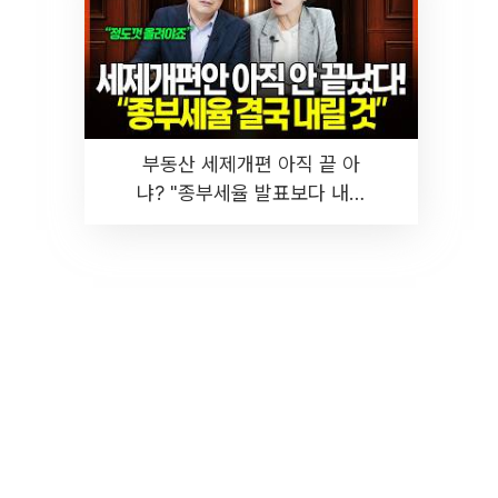
부동산 세제개편 아직 끝 아
냐? "종부세율 발표보다 내릴
것" 장기거주·양도세 전망 I 집
땅지성 I 김인만, 진미윤