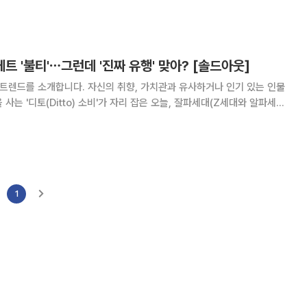
이 쉽지만은 않다. 일단 한정판 제품으로
 '불티'⋯그런데 '진짜 유행' 맞아? [솔드아웃]
 트렌드를 소개합니다. 자신의 취향, 가치관과 유사하거나 인기 있는 인물
사는 '디토(Ditto) 소비'가 자리 잡은 오늘, 잘파세대(Z세대와 알파세대
부터 인스타그램 릴스, 틱톡 화면을 계속해
면이 반복됩니다. "두쫀쿠(두
1