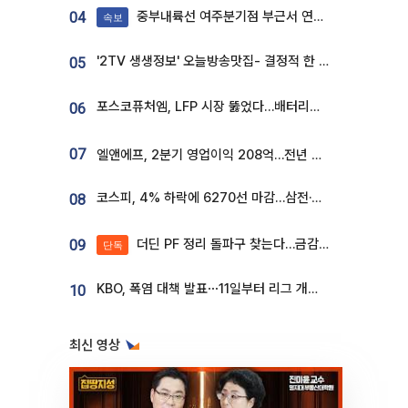
중부내륙선 여주분기점 부근서 연이은 추돌사고 발생
04
속보
'2TV 생생정보' 오늘방송맛집- 결정적 한 수, 3종 메밀면! 메밀 소바 맛집 '의○○○○'
05
포스코퓨처엠, LFP 시장 뚫었다…배터리사와 대규모 장기 공급 합의
06
07
엘앤에프, 2분기 영업이익 208억…전년 比 흑자전환
코스피, 4% 하락에 6270선 마감…삼전·SK하닉 '와르르' 각각 6%·10%대 급락
08
더딘 PF 정리 돌파구 찾는다…금감원, 1년 반 만에 매각설명회 재개
09
단독
KBO, 폭염 대책 발표⋯11일부터 리그 개시ㆍ경기 오후 7시 시작
10
최신 영상