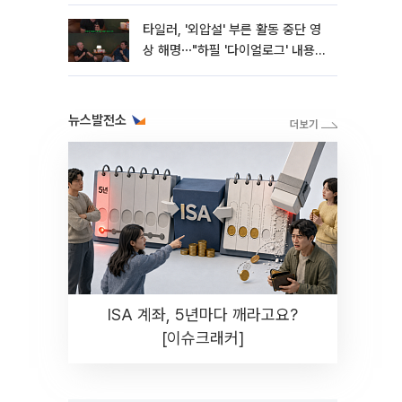
타일러, '외압설' 부른 활동 중단 영
상 해명⋯"하필 '다이얼로그' 내용이
라"
뉴스발전소
ISA 계좌, 5년마다 깨라고요?
[이슈크래커]