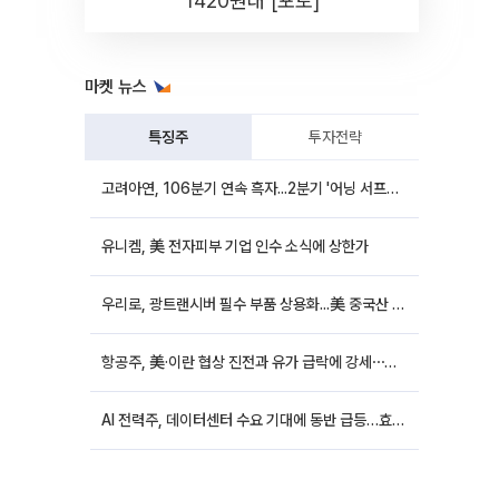
1420원대 [포토]
마켓 뉴스
특징주
투자전략
고려아연, 106분기 연속 흑자...2분기 '어닝 서프라이즈'에 장 초반 12%대 강세
유니켐, 美 전자피부 기업 인수 소식에 상한가
우리로, 광트랜시버 필수 부품 상용화...美 중국산 퇴출 추진에 상승세
항공주, 美·이란 협상 진전과 유가 급락에 강세⋯한진칼 8%↑
AI 전력주, 데이터센터 수요 기대에 동반 급등…효성중공업 10%↑