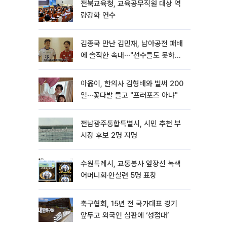
전북교육청, 교육공무직원 대상 역
량강화 연수
김종국 만난 김민재, 남아공전 패배
에 솔직한 속내⋯"선수들도 못하긴
했다"
아옳이, 한의사 김형배와 벌써 200
일⋯꽃다발 들고 "프러포즈 아냐"
전남광주통합특별시, 시민 추천 부
시장 후보 2명 지명
수원특례시, 교통봉사 앞장선 녹색
어머니회·안실련 5명 표창
축구협회, 15년 전 국가대표 경기
앞두고 외국인 심판에 ‘성접대’