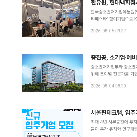
한유원, 현대백화점서
한국중소벤처기업유통원(한
티페스타’ 참여기업으로 K-뷰티
초기 K-뷰티 중소기업의 
2026-08-05 09:37
중진공, 소기업·예
중소벤처기업부와 중소벤처
위해 분야별 전문가를 기업
시 모집한다고 4일 밝혔다. 현장클리닉은 전화나 창구 상담으로 해결하기 어려운 기업의 복
2026-08-04 08:39
문제를 대상으로 한다. 전
최대 4년 사무공간에 투자유치·해외진출까지
들이 투자 유치와 연구개발
갈 유망 핀테크 기업을 새로 발굴한다. 2일 서울시는 이달 3일부터