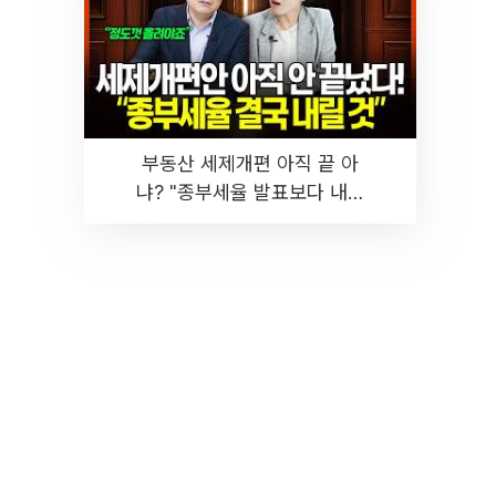
부동산 세제개편 아직 끝 아
냐? "종부세율 발표보다 내릴
것" 장기거주·양도세 전망 I 집
땅지성 I 김인만, 진미윤