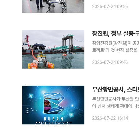
대전에 위치한 라이온로보
2026-07-24 09:56
행 로봇의 구동 시연을 
창진원, 정부 실증·
창업진흥원(창진원)이 공공
로젝트’의 첫 현장 실증을 진행했다고 24일 밝혔다
봇 유회수기 활용 해양오염
2026-07-24 09:46
인천 관공선부두 일대에서
부산항만공사, 스타
부산항만공사가 부산항 현
야 벤처 생태계 확대에 나섰다. 부산항만공사는 22일 부산항국제전시컨벤션센터(B
항만물류 분야 기술 혁신과 
2026-07-22 16:14
밝혔다. 이번 행사