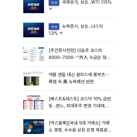
국제유가, 상승...WTI 1.15%
속보
↑
뉴욕증시, 상승...나스닥
속보
1.3% ↑
[주간증시전망] 다음주 코스피
6000~7000⋯“外人 수급은 정책
이 변수”
여름 샌들 대신 원피스에 롱부츠⋯
폭염 속 美 뉴욕패션 반란
[베스트&워스트] 코스닥 10% 급반
등…본느, 최대주주 변경 기대에
270% 폭등
[넥스블록][국내 5대 거래소] 거래
소 경쟁, 수수료∙상장∙은행 제휴로