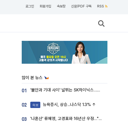
로그인
회원가입
속보창
신문/PDF 구독
RSS
많이 본 뉴스
'불안과 기대 사이' 널뛰는 SK하이닉스…증권가 "HBM4·LTA 기반 펀터멘털 견고"
01
뉴욕증시, 상승...나스닥 1.3% ↑
02
속보
'나혼산' 류혜영, 고경표와 16년산 우정…"자취방서 부모님과 마주쳐"
03