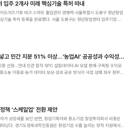
 입주 2개사 미래 핵심기술 특허 따내
후 테크‧스마트 출입관리 경쟁력 서울특별시 도봉구 청년창업
핵심기술 특허 등록을 완료했다. 서울 도봉구는 청년창업센터 입주기업 ㈜
사 보유 기술을 특허 등록했다고 29일 밝혔다. ㈜위시빌더는 정수
0-2989646호)를 등록했다. 이 특허는 물‧
정부 최대 1400억 넣고 민간 지분 51% 이상…‘농업AI’ 공공성과 수익성 줄타기
 최종 선정…연내 민관 합작 SPC 설립데이터·AI 모델 판매·구독형 수익모
농 이용료·농가 데이터 보상·성과 공유 방식이 사업 성패 좌우 정부가
는 국가 농업 AI 사업의 운전대를 민간이 잡는다. 민간의 기술과 자본을 끌
 플랫폼을 만들겠다는 구상이지만 수익
정책 ‘스케일업’ 전환 제안
자가 성장세를 보인 반면, 창업기획자와 중소기업 창업투자회사 비중은
나타났다. 경기도경제과학진흥원은 창업기업 수를 늘리는 양적 지원에서