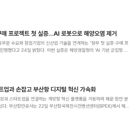
틱스 연구시설을 방문해 야지 극복과 험지 자율주행 기능을 갖춘 4족 보
참관했다. 현장 간담회에서는 딥테크 기술개발
구매 프로젝트 첫 실증…AI 로봇으로 해양오염 제거
부문 수요와 창업기업의 신산업 기술을 연계하는 ‘정부 첫 실증·구매 프
. 이번 실증은 해양경찰청의 ‘AI 기반 군집형 로
 제거’ 과제로 추진됐다. 수질 정화 로봇 기업 쉐코와 해양경찰청은 23일
 해양오염 제거 기술을 실증했다.
트업과 손잡고 부산항 디지털 혁신 가속화
장과 스타트업을 연결하는 개방형 혁신 플랫폼을 가동하며 해운·항만 분
PEX)에서 해운
창업 생태계 활성화를 위한 ‘Busan Open Port 2026’을 개최했다고
는 부산항만공사와 부산지역산업진흥원, 부산