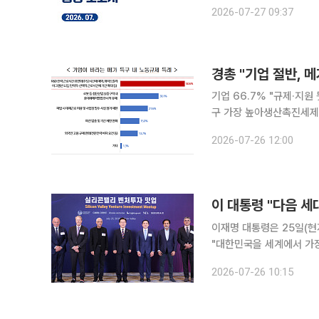
벗어나 유망기업의 성장을
2026-07-27 09:37
했다. 경과원은 27일
경총 "기업 절반, 
기업 66.7% "규제·지
구 가장 높아생산촉진세제 도입·전력·용수
5곳이 정부가 추진하는 메
2026-07-26 12:00
시간 유연화를 꼽았다. 
이재명 대통령은 25일(현
"대한민국을 세계에서 가장
타트업에 대한 적극적인 투자를 당부했다. 이 대통령은 이날
2026-07-26 10:15
'실리콘밸리 벤처투자 밋업