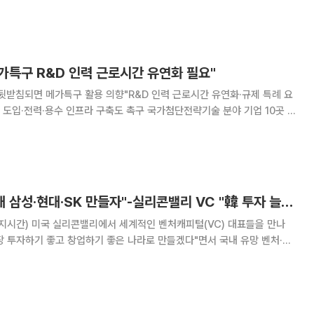
 뒷받침하는 ‘스케일업’ 중심으로 정책의 무게 중심을 옮겨야 한다고 제안
 이 같은 내용을 담은 ‘경기도 창업생태계 동향 보고서’를
메가특구 R&D 인력 근로시간 유연화 필요"
원 뒷받침되면 메가특구 활용 의향"R&D 인력 근로시간 유연화·규제 특례 요
 인프라 구축도 촉구 국가첨단전략기술 분야 기업 10곳 중
가 특구에서 가장 필요한 노동 규제 특례로 연구개발(R&D) 인력의 근로
기업들은 메가 특구의 실효성을 높이기
이 대통령 "다음 세대 삼성·현대·SK 만들자"-실리콘밸리 VC "韓 투자 늘릴 것" [종합]
지시간) 미국 실리콘밸리에서 세계적인 벤처캐피털(VC) 대표들을 만나
 투자하기 좋고 창업하기 좋은 나라로 만들겠다"면서 국내 유망 벤처·스
 미국 샌프란시스코 한 호텔에서 열린
' 행사 모두발언에서 "한국과 미국은 오랜 안