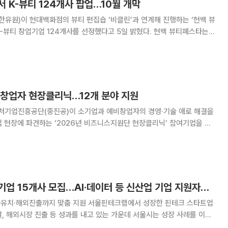
 K-뷰티 124개사 팝업…10월 개막
유원)이 현대백화점의 뷰티 편집숍 ‘비클린’과 연계해 진행하는 ‘현백 뷰
 창업기업 124개사를 선정했다고 5일 밝혔다. 현백 뷰티페스타는
오프라인 판로 확대와 브랜드 육성을 지원하는 팝업스토어다. 행사는 10월
부터 현대백화점 판교점과 신촌점에서 진행된다. 첫 행사는 10월
비창업자 현장클리닉…12개 분야 지원
기업진흥공단(중진공)이 소기업과 예비창업자의 경영·기술 애로 해결을
 현장에 파견하는 ‘2026년 비즈니스지원단 현장클리닉’ 참여기업을 상
합적인
문가가 현장을 방문해 원인을 분석하고 기업별 해
서울핀테크랩, 입주기업 15개사 모집…AI·데이터 등 신산업 기업 지원자격 확대
 맞춤 지원 서울핀테크랩에서 성장한 핀테크 스타트업
, 해외시장 진출 등 성과를 내고 있는 가운데 서울시는 성장 사례를 이어
 하반기 입주기업 15개사를 모집