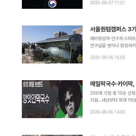
2026-08-07 11:21
처기업부에 따르면 정부가 
서울퀀텀캠퍼스 3기
예비창업자·연구자·스타트업 종사자 참여⋯
연구실을 벗어나 창업까지 이어지도록 돕는다. 6일 서
업허브 공덕에서 제3기 
2026-08-06 16:00
업 종사자 30명이 제안한
메밀막국수·카이막,
330개 기업 중 15곳 
지원…내년부터 최대 1억원 사업화 자금 지역 주민에게 배운 반
서 갓 짠 원유로 생산한 
2026-08-06 14:00
와 제품은 갖췄지만 상품화