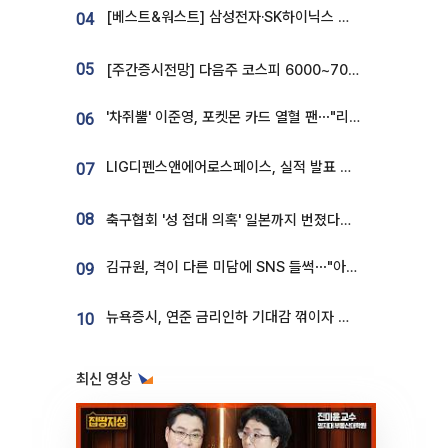
[베스트&워스트] 삼성전자·SK하이닉스 밀린 한 주…상상인증권은 85% 급등
04
05
[주간증시전망] 다음주 코스피 6000~7000⋯“外人 수급은 정책이 변수”
'차쥐뿔' 이준영, 포켓몬 카드 열혈 팬⋯"리셀러 처단할 것"
06
LIG디펜스앤에어로스페이스, 실적 발표 후 급락→반등⋯증권가 “28년까지 튼튼”
07
08
축구협회 '성 접대 의혹' 일본까지 번졌다…日 심판 실명 공개
김규원, 격이 다른 미담에 SNS 들썩⋯"아이 속옷 빨고 졸업식도 참석"
09
뉴욕증시, 연준 금리인하 기대감 꺾이자 상승...S&P500 사상 최고치 [종합]
10
최신 영상