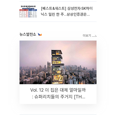
옮겨 붙었다
[베스트&워스트] 삼성전자·SK하이
닉스 밀린 한 주…상상인증권은
85% 급등
뉴스발전소
Vol. 12 이 집은 대체 얼마일까
: 슈퍼리치들의 주거지 [THE
RARE]