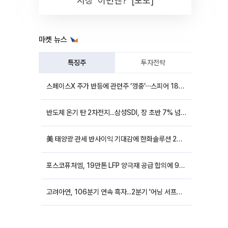
시장 '이번엔?' [포토]
마켓 뉴스
특징주
투자전략
스페이스X 주가 반등에 관련주 ‘껑충’⋯스피어 18%ㆍ에이치브이엠 12%↑
반도체 온기 탄 2차전지...삼성SDI, 장 초반 7% 넘게 껑충
美 태양광 관세 반사이익 기대감에 한화솔루션 20%대·OCI홀딩스 14%대 급등
포스코퓨처엠, 19만톤 LFP 양극재 공급 합의에 9%대 강세
고려아연, 106분기 연속 흑자...2분기 '어닝 서프라이즈'에 장 초반 12%대 강세