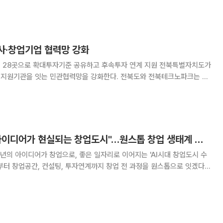
랩은 서울시가 2018년 여의도에 조성한 핀
영사·창업기업 협력망 강화
8곳으로 확대투자기준 공유하고 후속투자 연계 지원 전북특별자치도가
을 잇는 민관협력망을 강화한다. 전북도와 전북테크노파크는 30
년 민관협력 창업기업 발굴·육성 워크숍’을 열었다. 행사에는 TIPS 운
기관 관계자 등 100여명이 참석
이재준 수원시장 "아이디어가 현실되는 창업도시"…원스톱 창업 생태계 만든다
의 아이디어가 창업으로, 좋은 일자리로 이어지는 'AI시대 창업도시 수
부터 창업공간, 컨설팅, 투자연계까지 창업 전 과정을 원스톱으로 잇겠다는
이 모인 자리에서 창업도시 수원의 비전과