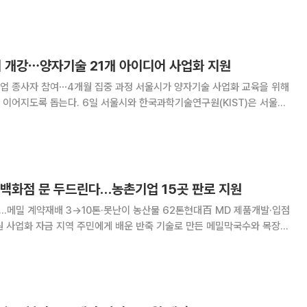
3일 발표한 '2026년 세제개편안'에는 창
 개강⋯양자기술 21개 아이디어 사업화 지원
4개월 집중 과정 서울시가 양자기술 사업화 교육을 위해
울시와 한국과학기술연구원(KIST)은 서울창
'서울퀀텀캠퍼스 양자기술 사업화 과정' 개강식을 열고 예비창업자와 스타트
 21개 사업 아이템의 사업화를 본격 지원한다
 백화점 문 두드린다…농촌기업 15곳 판로 지원
선정…메밀 계약재배 3→10톤·못난이 농산물 62톤현대百 MD 제품개발·입점
죽 기술로 만든 메밀막국수와 목장에
카이막, 버려질 농산물을 살린 착즙주스가 백화점 문을 두드린다. 아이디어
와 위생관리, 판로 확보에 어려움을 겪