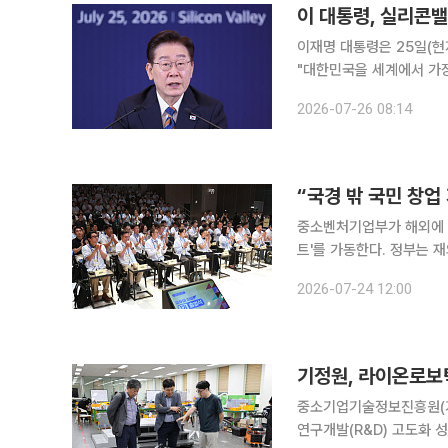
이 대통령, 실리콘밸
이재명 대통령은 25일(현
"대한민국을 세계에서 가장
타트업에 대한 적극적인 투자를 당부했다. 이 대통령은 이날
2026-07-26 08:14
'실리콘밸리 벤처투자 밋업
“국경 밖 국민 창업 
중소벤처기업부가 해외에 
트'를 가동한다. 정부는 
연결해 창업 선순환 구조를 만든다는 계획이다. 중
2026-07-24 12:00
(SVC) 실리콘밸리에서 '
기정원, 라이온로보
중소기업기술정보진흥원(기
연구개발(R&D) 고도화 성과와 투