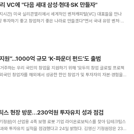
리 VC에 "다음 세대 삼성·현대·SK 만들자"
지시간) 미국 실리콘밸리에서 세계적인 벤처캐피털(VC) 대표들을 만나
 투자하기 좋고 창업하기 좋은 나라로 만들겠다"면서 국내 유망 벤처·스
 미국 샌프란시스코 한 호텔에서 열린
' 행사 모두발언에서 "한국과 미국은 오랜 안
지원”...1000억 규모 ‘K-파운더 펀드’도 출범
거주하는 우리 국민의 창업을 지원하기 위해 '모두의 창업 글로벌 프로젝
재외국민 창업자를 해외에서 성공한 한인 창업가 및 투자자의 자본·경험을
소벤처기업부는 24일 스타트업·벤처 캠퍼스
K-파운더스 커넥트 인 실리콘밸리(K-Found
틱스 현장 방문…230억원 투자유치 성과 점검
정원)이 산업용 4족 보행 로봇 기업 라이온로보틱스를 찾아 딥테크팁스
자유치 실적을 점검했다고 24일 밝혔다. 김영신 기정원장은 23일