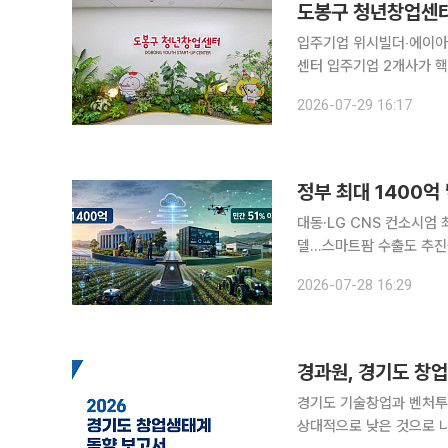
도봉구 청년창업센터
입주기업 위시빌더‧에이아이도어즈기
센터 입주기업 2개사가 
위시빌더와 에이아이도어즈가 자
2026-07-29 16:17
제 기술 특허(등록번호 제1
대동·LG CNS 컨소시엄
델…스마트팜 수출도 추진중소
최대 1400억원을 출자하
2026-07-28 16:29
어들여 수익을 내는 농업
경과원, 경기도 창업
경기도 기술창업과 벤처투
상대적으로 낮은 것으로 