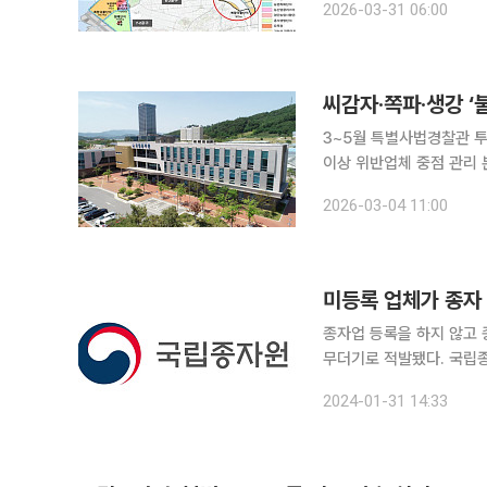
2026-03-31 06:00
자 10개 중 9개 가까이
3~5월 특별사법경찰관 투
이상 위반업체 중점 관리 본격적인 영농철을 앞두고 씨감자·쪽파·생강 등 종자 불법 유통에 대한 정
부의 단속이 한층 강화된다
2026-03-04 11:00
을 틈탄 무등록 판매와 품
종자업 등록을 하지 않고 
무더기로 적발됐다. 국립종자원은 지난해 전국 3712개 업체를 대상으로 종자유통조사를 실시한 결
과 '종자산업법'을 위반한 
2024-01-31 14:33
대해서는 검찰에 송치하고