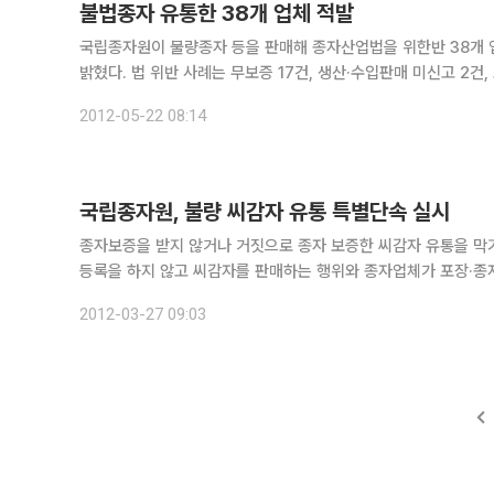
불법종자 유통한 38개 업체 적발
국립종자원이 불량종자 등을 판매해 종자산업법을 위한반 38개 업
밝혔다. 법 위반 사례는 무보증 17건, 생산·수입판매 미신고 2건, 보증관련 검사서류 미보관 2건, 품질 미표시 3건, 가격 미표시 14건 등이
다. 종자유통조사는 3월 12일부터 지난 15일까지 종자업 등록
2012-05-22 08:14
국립종자원, 불량 씨감자 유통 특별단속 실시
종자보증을 받지 않거나 거짓으로 종자 보증한 씨감자 유통을 막기 위해 국립종자
등록을 하지 않고 씨감자를 판매하는 행위와 종자업체가 포장·종
고 밝혔다. 특히 종자판매상에 대해서는 종자보증을 받지 않
2012-03-27 09:03