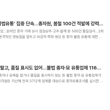
를 수입에 기대는 상황에서 공급 불안과 가격 변동
씨감자·쪽파·생강 ‘불법유통’ 집중 단속…종자원, 봄철 100건 적발에 강력 대응
입…온라인 종자 거래 상시 점검상추·고추·들깨 등 500건 품질검사…2회
. 지난해 100건의 위반 사례가 적발된 가운데, 종자 유통 성수기인 봄철
질 미표시 행위 등을 사전에 차단하겠다
미등록 업체가 종자 팔고, 품질 표시도 없어…불법 종자·묘 유통업체 116곳 적발
종자나 묘목을 팔거나 품질을 표시하지 않는 등 불법 종자·묘 유통업체가
116개 업체를 적발했다고 31일 밝혔다. 적발 건수는 103건으로 41건에
 62건은 과태료를 부과했다.