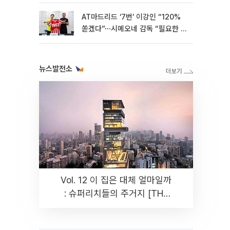
AT마드리드 ‘7번’ 이강인 “120%
쏟겠다”⋯시메오네 감독 “필요한 선
수”
뉴스발전소
Vol. 12 이 집은 대체 얼마일까
: 슈퍼리치들의 주거지 [THE
RARE]