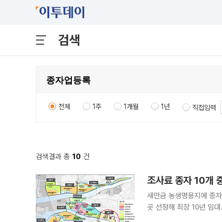
검색
전체
1주
1개월
1년
직접입력
검색결과 총
10
건
조사료 종자 10개 
새만금 농생명용지에 종자
곳 선정해 최장 10년 임대…6월부터 영농 시작
분을 해외에 의존하는 구