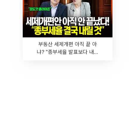
부동산 세제개편 아직 끝 아
냐? "종부세율 발표보다 내릴
것" 장기거주·양도세 전망 I 집
땅지성 I 김인만, 진미윤