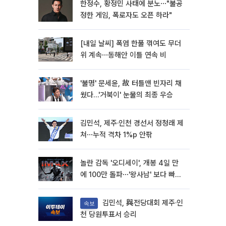
한정수, 황정민 사태에 분노⋯"불공
정한 게임, 폭로자도 오픈 하라"
[내일 날씨] 폭염 한풀 꺾여도 무더
위 계속⋯동해안 이틀 연속 비
'불명' 문세윤, 故 터틀맨 빈자리 채
웠다…'거북이' 눈물의 최종 우승
김민석, 제주·인천 경선서 정청래 제
쳐⋯누적 격차 1%p 안팎
놀란 감독 '오디세이', 개봉 4일 만
에 100만 돌파⋯'왕사남' 보다 빠르
다
김민석, 與전당대회 제주·인
속보
천 당원투표서 승리