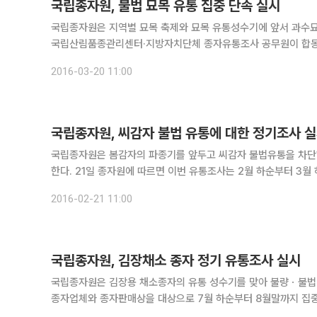
국립종자원, 불법 묘목 유통 집중 단속 실시
국립종자원은 지역별 묘목 축제와 묘목 유통성수기에 앞서 과수
국립산림품종관리센터·지방자치단체 종자유통조사 공무원이 합동으로 유통조사를 실시한다. 20일
부터 4월 8일까지 경북 경산, 충북 옥천 등의 과수묘목 주요 
2016-03-20 11:00
국립종자원, 씨감자 불법 유통에 대한 정기조사 
국립종자원은 봄감자의 파종기를 앞두고 씨감자 불법유통을 차
한다. 21일 종자원에 따르면 이번 유통조사는 2월 하순부터 3월 하순까지 평창, 강릉 등 씨감자 생산 주산지와 경북, 충남, 전남 등 봄감자
재배 주산지를 중심으로 유통경로를 조사해 씨감자의 불법 유통을
2016-02-21 11:00
국립종자원, 김장채소 종자 정기 유통조사 실시
국립종자원은 김장용 채소종자의 유통 성수기를 맞아 불량ㆍ불법 
종자업체와 종자판매상을 대상으로 7월 하순부터 8월말까지 집중
으로 유