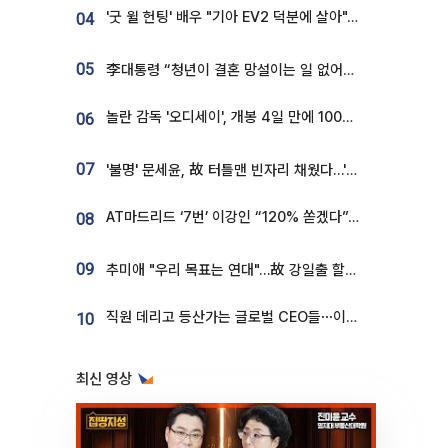
'굿 윌 헌팅' 배우 "기아 EV2 덕분에 살아"…교통사고 후 안전성 극찬
04
05
李대통령 “청년이 결혼 망설이는 일 없어야...제도상 불이익 조사”
놀란 감독 '오디세이', 개봉 4일 만에 100만 돌파⋯'왕사남' 보다 빠르다
06
07
'불명' 문세윤, 故 터틀맨 빈자리 채웠다…'거북이' 눈물의 최종 우승
AT마드리드 ‘7번’ 이강인 “120% 쏟겠다”⋯시메오네 감독 “필요한 선수”
08
09
추미애 "우리 목표는 연대"…故 강일출 할머니 흉상 제막
직원 데리고 등산가는 글로벌 CEO들⋯이유 있었네
10
최신 영상