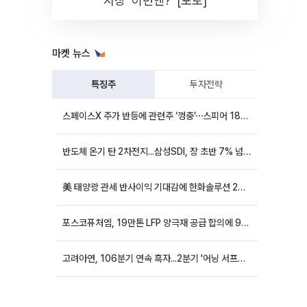
시장 '이번엔?' [포토]
마켓 뉴스
특징주
투자전략
스페이스X 주가 반등에 관련주 ‘껑충’⋯스피어 18%ㆍ에이치브이엠 12%↑
반도체 온기 탄 2차전지...삼성SDI, 장 초반 7% 넘게 껑충
美 태양광 관세 반사이익 기대감에 한화솔루션 20%대·OCI홀딩스 14%대 급등
포스코퓨처엠, 19만톤 LFP 양극재 공급 합의에 9%대 강세
고려아연, 106분기 연속 흑자...2분기 '어닝 서프라이즈'에 장 초반 12%대 강세