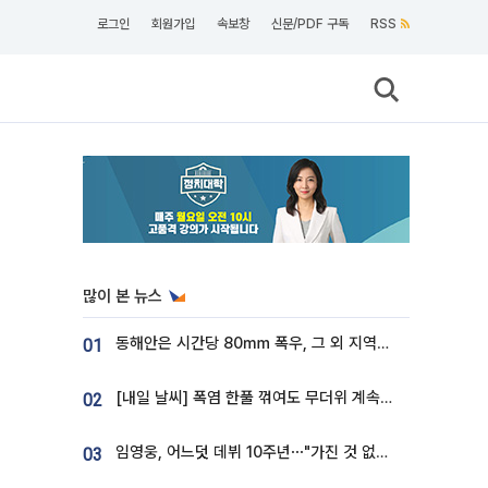
로그인
회원가입
속보창
신문/PDF 구독
RSS
많이 본 뉴스
동해안은 시간당 80㎜ 폭우, 그 외 지역은 폭염…‘극과 극 날씨’
01
[내일 날씨] 폭염 한풀 꺾여도 무더위 계속⋯동해안 이틀 연속 비
02
임영웅, 어느덧 데뷔 10주년⋯"가진 것 없던 시절, 내 앞엔 20명의 팬뿐"
03