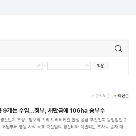
~
적용
정확도순
최신순
중 9개는 수입…정부, 새만금에 106ha 승부수
생산단지 조성…청보리·귀리·트리티케일 안정 공급 추진전북 농업법인 2
 목표 축산업의 생산비와 직결되는 조사료 종자 대부
조를 바꾸기 위해 정부가 새만금에 대규모 생산기지를 조성한다. 조사료 종