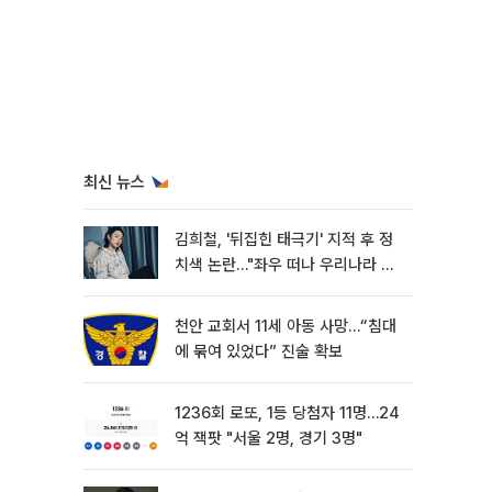
최신 뉴스
김희철, '뒤집힌 태극기' 지적 후 정
치색 논란…"좌우 떠나 우리나라 국
기"
천안 교회서 11세 아동 사망…“침대
에 묶여 있었다” 진술 확보
1236회 로또, 1등 당첨자 11명…24
억 잭팟 "서울 2명, 경기 3명"