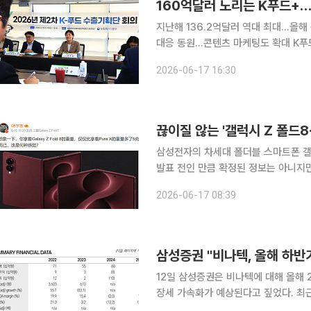
160억달러 노리는 K푸드+…
지난해 136.2억달러 역대 최대…올해
대응 동원…콘텐츠 마케팅도 확대 K푸드+ 수출이 지난해 역대 최대 실적을 낸 뒤 올해도 증가세를
이어가고 있지만 160억달러 목표 달성
2026-06-17 16:30
등 인기 품목은 해외 시장에서 자리를 
끊이질 않는 '갤럭시 Z 폴드8
삼성전자의 차세대 폴더블 스마트폰 갤
발표 전인 만큼 확정된 정보는 아니지만
블 라인업에 대한 관심이 커지고 있다. 이번 유출설의 핵심은 단순한 성능 개선보다 라인업 변화 가
2026-06-17 08:39
능성이다. 특히 기존 갤럭시 Z 폴드와 
삼성증권 "비나텍, 올해 하반
12일 삼성증권은 비나텍에 대해 올해 2
장세 가속화가 예상된다고 짚었다. 최근 고객사 주가 약세 및 AI 인프라 투자 열풍 소강 우려로 하락
했으나, 미국 AI DC 설치 수요에 