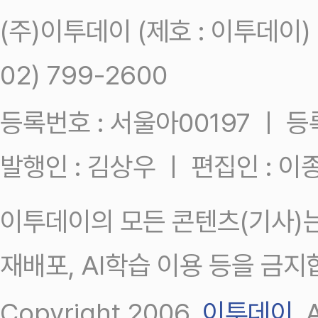
(주)이투데이 (제호 : 이투데이
02) 799-2600
등록번호 : 서울아00197 ㅣ 등록일
발행인 : 김상우 ㅣ 편집인 : 
이투데이의 모든 콘텐츠(기사)는
재배포, AI학습 이용 등을 금지
Copyright 2006.
이투데이
.