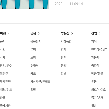
환경 습관. 오답노트를 통해 함께 점검
2020-11-11 09:14
‘그건 쓰레기가 아니라고요’(슬로비),
마켓
금융
부동산
산업
공시
금융정책
시장동향
재계
시황
은행
업계
전자/통신/IT
시세
보험
정책
자동차
장외/IPO
2금융
분양
중화학
특징주
카드
일반
항공/물류
투자전략
가상자산/핀테크
유통
채권/펀드
일반
의료/바이오
환율
중기/벤처
국제시황
일반