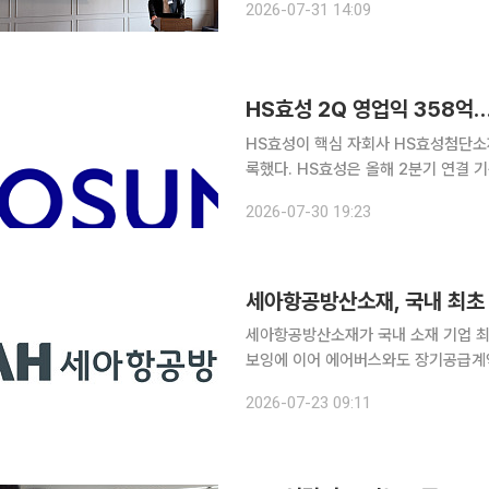
2026-07-31 14:09
모 예정 금액은 216억~264억원이다
HS효성 2Q 영업익 358억
HS효성이 핵심 자회사 HS효성첨단소재
록했다. HS효성은 올해 2분기 연결 기준 매출 4309억원, 영업이익 358억원을 기록했다고 30일
밝혔다. 전년 동기 대비 매출은 24.9
2026-07-30 19:23
로 360.6% 늘었다. 실적 
세아항공방산소재, 국내 최초
세아항공방산소재가 국내 소재 기업 최
보잉에 이어 에어버스와도 장기공급계약
다. 세아베스틸지주 자회사 세아항공방산소재는 영국 런던에서 열린 ‘판버러 국제 에어쇼 2026’에
2026-07-23 09:11
서 국내 소재사 최초로 에어버스와 고