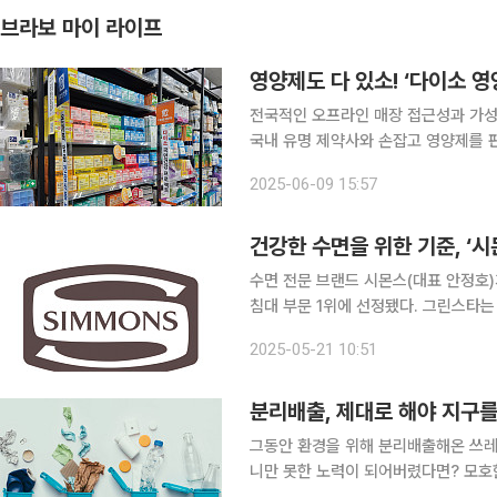
브라보 마이 라이프
영양제도 다 있소! ‘다이소 영
전국적인 오프라인 매장 접근성과 가성
국내 유명 제약사와 손잡고 영양제를 
합리적인 가격의 영양제에 관심이 많다
2025-06-09 15:57
제 정보와 선택 
건강한 수면을 위한 기준, ‘시
수면 전문 브랜드 시몬스(대표 안정호)
침대 부문 1위에 선정됐다. 그린스타는
으로 평가해 소비자가 선택한 브랜드를 
2025-05-21 10:51
개 제품을 평가했다. 이번 1위 선정은
분리배출, 제대로 해야 지구를
그동안 환경을 위해 분리배출해온 쓰레
니만 못한 노력이 되어버렸다면? 모호한