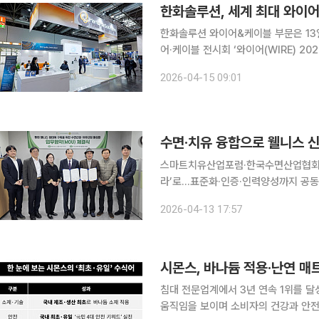
한화솔루션, 세계 최대 와이
한화솔루션 와이어&케이블 부문은 13
어·케이블 전시회 ‘와이어(WIRE) 
선보인다고 15일 밝혔다. 차세대 초고압 케이블용 소재 기술력을 한눈에 보여주는 신규 케이블 모델
2026-04-15 09:01
을 공개한다. 차세대 초고압급 소재인 SE
스마트치유산업포럼·한국수면산업협회, 
라’로…표준화·인증·인력양성까지 공동 추진 스마트치유산업포럼과 한국수면산업협회
유를 결합한 통합 웰니스 산업 생태계
2026-04-13 17:57
함께 서비스 표준화, 공동인증, 전문
시몬스, 바나듐 적용·난연 매
침대 전문업계에서 3년 연속 1위를 달성
움직임을 보이며 소비자의 건강과 안전, 사회