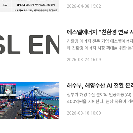
따르면 회사는 2024년 7월 국내 제
2026-04-08 15:02
구성을 향상시켰다. 바나듐은 
에스엘에너지 “친환경 연료 
친환경 에너지 전문 기업 에스엘에너지
데 친환경 에너지 시장 확대를 위한 본격적인 행보에 나섰다.
지난해 3월 인적분할을 통해 신설된 이
2026-03-24 16:09
다. 주력 제품인 중유(B-C)는 고효
해수부, 해양수산 AI 전환 
정부가 해양수산 분야의 인공지능(AI)
400억원을 지원한다. 현장 적용이 
만물류, 해양안전, 수산양식 등 7개 분야의
2026-03-18 10:00
해양수산과학기술진흥원(KIMST)은 해