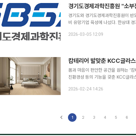
경기도와 경기도경제과학진흥원이 반도체
비 유망기업 육성에 나섰다. 한상대 경기도경제과학진흥원 스케일업본부장은 5일 "소재·부품·장비
기술 자립은 선택이 아닌 필수 과제"
2026-03-05 12:09
서 경쟁력을 확보할 수 있도록 현장 중
캄테리어 발맞춘 KCC글라스
몸과 마음이 편안한 공간을 원하는 ‘캄테리
친환경성 등의 기능을 갖춘 KCC글라
(FORESTONE)’이 주목받고 있다. 포레스톤은 마루와 타일의 장점을 융합한 프리미엄 바닥재다.
2026-02-24 14:26
특히 한국 주거 문화에 최적화된 5mm
1
2
3
4
5
6