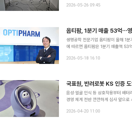
택 층간소음 문제가 사회적 이슈로 떠
2026-05-26 09:45
옵티팜, 1분기 매출 53억⋯
생명공학 전문기업 옵티팜이 올해 1분기 실적 개선세를 확
에 따르면 옵티팜은 1분기 매출액 53
7억2000만원으로 약 36% 개선됐으며
2026-05-18 16:10
관계자는 “1분기는 통상적으로 연중 매
국표원, 반려로봇 KS 인증 도
음성·얼굴 인식 등 상호작용부터 배터리
경영 체계 전반 깐깐하게 심사 앞으로 시중에 판매되는 반려로봇의 안전성과 품질을 국가가 직접 검
증하는 '믿고 쓰는 반려로봇 시대'가 열린다. 산업통상부 국가기술표준원(이하 국표원
2026-04-20 11:00
을 국가표준(KS) 인증 대상 품목으로 