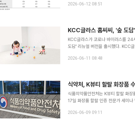
2026-06-12 08:51
다. 목표주가와 투자의견은 별도로 제시
KCC글라스 홈씨씨, '숲 도담
KCC글라스가 코로나 바이러스를 24시
도담' 리뉴얼 버전을 출시했다. KCC글라스의 인테리어 전문 브랜드 홈씨씨는 어린이와 반려동물이
함께 생활하는 가정을 위한 프리미엄 폴
2026-06-11 08:48
일 밝혔다. 이번 리뉴얼에선 '바이러
식약처, K뷰티 할랄 화장품 
식품의약품안전처는 K뷰티 할랄 화장품
17일 화장품 할랄 인증 전문가 세미나 및 직무 
은 2025년 무역수지 흑자 100억달
2026-06-09 09:11
장세를 이어가려면 기존 시장을 넘어 