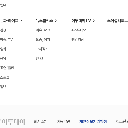
일반
문화·라이프
뉴스발전소
이투데이TV
스페셜리포트
관광
이슈크래커
e스튜디오
방송/TV
요즘, 이거
랭킹영상
영화
그래픽스
음악
한 컷
공연/출판
스포츠
일반
회사소개
이용약관
개인정보처리방침
청소년