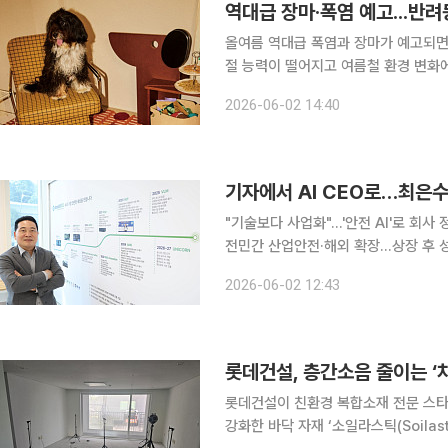
역대급 장마·폭염 예고...반려
올여름 역대급 폭염과 장마가 예고되면
절 능력이 떨어지고 여름철 환경 변화에
름 아이템에 펫팸족들의 관심이 크다. 2일 관련 업계에 따르면 시몬스의 프리미엄 비건 매트리스
2026-06-02 14:40
N32가 내놓은 ‘N32 쪼꼬미’ 팻 매
"기술보다 사업화"…'안전 AI'로 회사
전민간 산업안전·해외 확장…상장 후 성장축으로 부상 인텔리빅스는 2
(AI) 기반 안전 솔루션 기업이다. 지
2026-06-02 12:43
서 레퍼런스를 쌓았다. 최근에는 △
롯데건설, 층간소음 줄이는 ‘
롯데건설이 친환경 복합소재 전문 스
강화한 바닥 자재 ‘소일라스틱(Soilastic) 차음