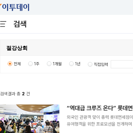
검색
전체
1주
1개월
1년
직접입력
검색결과 총
2
건
“역대급 크루즈 온다” 롯데면
외국인 관광객 맞이 총력 롯데면세점이 대형 크루즈 단체 고객 유치와 더불어 춘절 기간 외국인 자
유여행객을 위한 프로모션을 전개하며 외
국발 크루즈 노선이 확대됨에 따라 롯