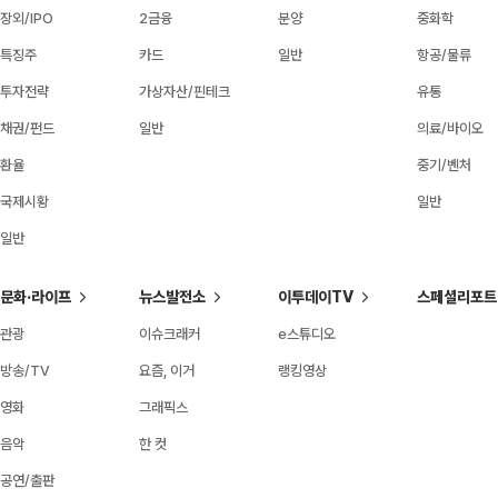
장외/IPO
2금융
분양
중화학
특징주
카드
일반
항공/물류
투자전략
가상자산/핀테크
유통
채권/펀드
일반
의료/바이오
환율
중기/벤처
국제시황
일반
일반
문화·라이프
뉴스발전소
이투데이TV
스페셜리포트
관광
이슈크래커
e스튜디오
방송/TV
요즘, 이거
랭킹영상
영화
그래픽스
음악
한 컷
공연/출판