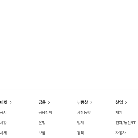
마켓
금융
부동산
산업
공시
금융정책
시장동향
재계
시황
은행
업계
전자/통신/IT
시세
보험
정책
자동차