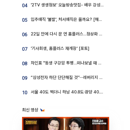
'2TV 생생정보' 오늘방송맛집- 배우 강성진 단골! 쌀국수ㆍ푸팟퐁 커리 맛집 '블○○○'
04
입추매직 '불발', 처서매직은 올까요? [해시태그]
05
22일 만에 다시 문 연 홈플러스…정상화 바쁜데 재고 없어 ‘발동동’[가보니]
06
'기사회생, 홈플러스 재개장' [포토]
07
차인표 "동생 구강암 투병…떠나보낼 때 가장 힘들었다”
08
“삼성전자 하단 단단해질 것”⋯레버리지 규제에 쏠림 완화 [찐코노미]
09
서울 40도 찍더니 하남 40.8도·광양 40.2도…전국 '펄펄'
10
최신 영상