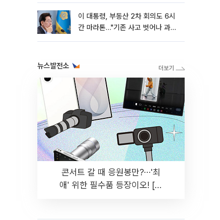
이 대통령, 부동산 2차 회의도 6시
간 마라톤…"기존 사고 벗어나 과감
히 실천"
뉴스발전소
콘서트 갈 때 응원봉만?⋯'최
애' 위한 필수품 등장이오! [솔
드아웃]