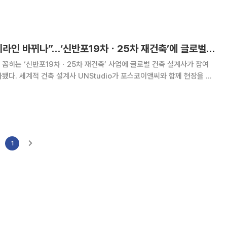
한강 중심으로 재
“반포 한강변 스카이라인 바뀌나”…‘신반포19차ㆍ25차 재건축’에 글로벌 설계사 참여
꼽히는 ‘신반포19차ㆍ25차 재건축’ 사업에 글로벌 건축 설계사가 참여
됐다. 세계적 건축 설계사 UNStudio가 포스코이앤씨와 함께 현장을 직
 마스터플랜 구상에 착수했다. UNStudio는 최근 포스코이
ㆍ25차 재건축’ 사업지를 방문해 현장
1