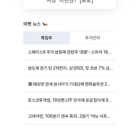
시장 '이번엔?' [포토]
마켓 뉴스
특징주
투자전략
스페이스X 주가 반등에 관련주 ‘껑충’⋯스피어 18%ㆍ에이치브이엠 12%↑
반도체 온기 탄 2차전지...삼성SDI, 장 초반 7% 넘게 껑충
美 태양광 관세 반사이익 기대감에 한화솔루션 20%대·OCI홀딩스 14%대 급등
포스코퓨처엠, 19만톤 LFP 양극재 공급 합의에 9%대 강세
고려아연, 106분기 연속 흑자...2분기 '어닝 서프라이즈'에 장 초반 12%대 강세