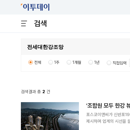
검색
전체
1주
1개월
1년
직접입력
검색결과 총
2
건
'조합원 모두 한강 뷰
포스코이앤씨가 신반포19·
제시하며 업계의 시선을 끌
하겠다는 구상이다. 핵심은 단순한 배치 변경이 아니다. 'To the HAN RIVER 5 Step' 전략을 통해