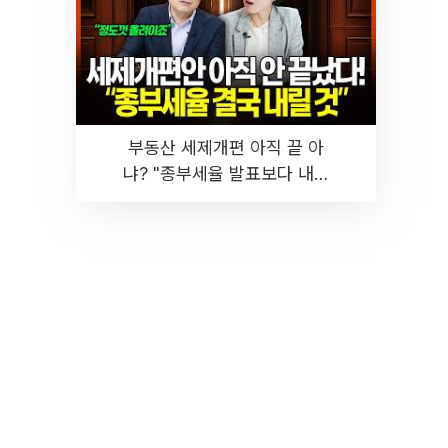
부동산 세제개편 아직 끝 아
냐? "종부세율 발표보다 내릴
것" 장기거주·양도세 전망 I 집
땅지성 I 김인만, 진미윤