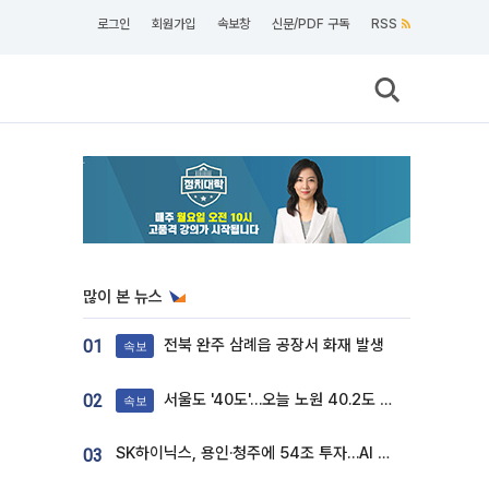
로그인
회원가입
속보창
신문/PDF 구독
RSS
많이 본 뉴스
전북 완주 삼례읍 공장서 화재 발생
01
속보
서울도 '40도'…오늘 노원 40.2도 기록
02
속보
SK하이닉스, 용인·청주에 54조 투자…AI 메모리 생산기지 키운다
03