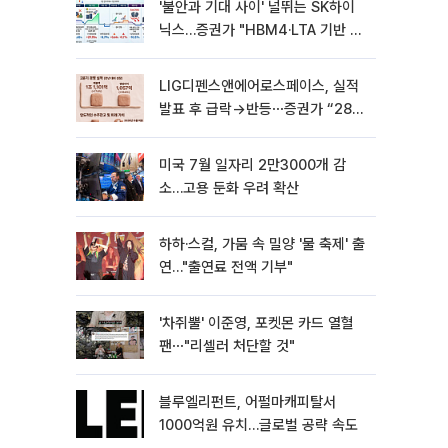
'불안과 기대 사이' 널뛰는 SK하이
닉스…증권가 "HBM4·LTA 기반 펀
터멘털 견고"
LIG디펜스앤에어로스페이스, 실적
발표 후 급락→반등⋯증권가 “28년
까지 튼튼”
미국 7월 일자리 2만3000개 감
소…고용 둔화 우려 확산
하하·스컬, 가뭄 속 밀양 '물 축제' 출
연…"출연료 전액 기부"
'차쥐뿔' 이준영, 포켓몬 카드 열혈
팬⋯"리셀러 처단할 것"
블루엘리펀트, 어펄마캐피탈서
1000억원 유치…글로벌 공략 속도