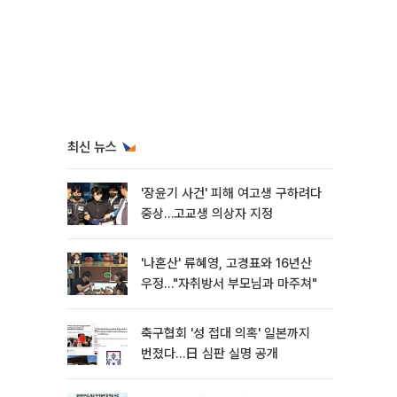
최신 뉴스
'장윤기 사건' 피해 여고생 구하려다
중상…고교생 의상자 지정
'나혼산' 류혜영, 고경표와 16년산
우정…"자취방서 부모님과 마주쳐"
축구협회 '성 접대 의혹' 일본까지
번졌다…日 심판 실명 공개