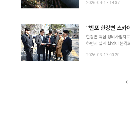
2026-04-17 14:37
단지 설계의 기준 자체를 
한강변 핵심 정비사업지로 
하면서 설계 협업이 본격화
접 찾으며 한강변 스카이라인을 반영한
2026-03-17 00:20
앤씨와 함께 ‘신반포19차