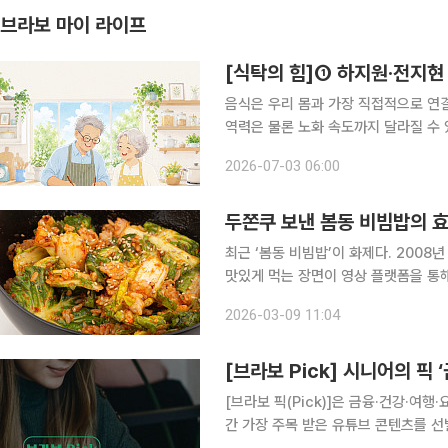
브라보 마이 라이프
[식탁의 힘]① 하지원·전지현
음식은 우리 몸과 가장 직접적으로 연결
역력은 물론 노화 속도까지 달라질 수 
널을 통해 건강 루틴과 식단을 공개하
2026-07-03 06:00
두쫀쿠 보낸 봄동 비빔밥의 
최근 ‘봄동 비빔밥’이 화제다. 200
맛있게 먹는 장면이 영상 플랫폼을 통
수는 500만 회를 넘어섰고, 이와 맞물
2026-03-09 11:04
통
[브라보 Pick] 시니어의 픽 
[브라보 픽(Pick)]은 금융·건강·여행
간 가장 주목 받은 유튜브 콘텐츠를 