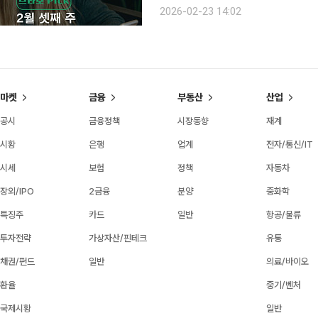
시각각 변하는 시니어 독자의 마음을 살피고,
2026-02-23 14:02
유튜브 주요 채널의 조회 흐름과 포털 
마켓
금융
부동산
산업
공시
금융정책
시장동향
재계
시황
은행
업계
전자/통신/IT
시세
보험
정책
자동차
장외/IPO
2금융
분양
중화학
특징주
카드
일반
항공/물류
투자전략
가상자산/핀테크
유통
채권/펀드
일반
의료/바이오
환율
중기/벤처
국제시황
일반