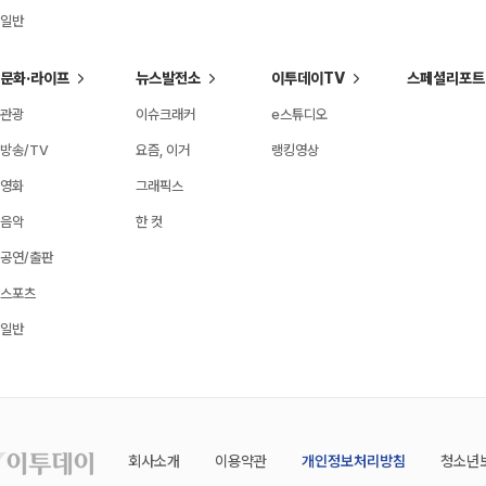
일반
문화·라이프
뉴스발전소
이투데이TV
스페셜리포트
관광
이슈크래커
e스튜디오
방송/TV
요즘, 이거
랭킹영상
영화
그래픽스
음악
한 컷
공연/출판
스포츠
일반
회사소개
이용약관
개인정보처리방침
청소년