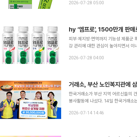
2026-07-28 05:00
처에 따르면 최근 5년(2020~2024년
피부·체지방·면역까지 기능성 제품군 확대…시장 공략 확대 비만
강 관리에 대한 관심이 높아지면서 이
앞세워 피부와 체지방, 면역 등 건강관리
2026-07-28 04:00
능식품업계에 따르면 GLP-1 계열 비
한국거래소가 부산 지역 어르신들의 건
봉사활동에 나섰다. 14일 한국거래소는 부산시노인복지관협회에 후원금 3050만원을 전달했다. 전
달식에는 정상호 KRX국민행복재단 
2026-07-14 14:46
이번 후원은 부산 전역의 노인복지관