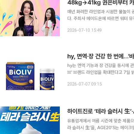
48㎏→41㎏ 권은비부터 카
매년 화려한 라인업과 시원한 물놀이 
다. 주최사 메이드온에 따르면 워터 뮤직 페스티벌 ‘워터밤 서울 2026’은 이달 24일부터 26일까
지 경기 고양시 일산 킨텍스 야외 글로벌 스테이지에서 
2026-07-10 15:49
이영지, 키스 오브 라이프(KISS OF LI
hy, 면역·장 건강 한 번에…
hy는 면역 기능과 장 건강을 동시에 
브' 브랜드 라인업을 확대한다고 7일 밝혔다. 신제품은 면역 기능과 장 건강을 함께
록 설계한 것이 특징이다. 주원료로는 h
2026-07-07 09:15
원료는 인삼 뿌리에서 분리한 유산균으
유통업계에서 여름 시즌에 맞춘 제품으
라 슬러시 生’을, AGE20’S는 메이