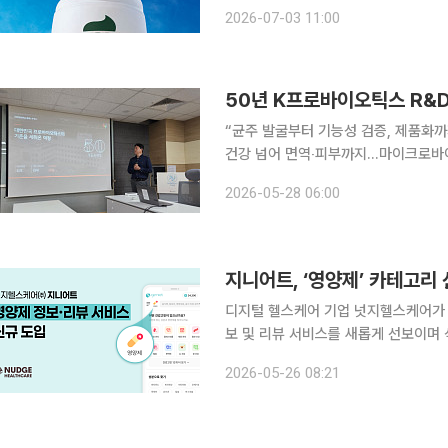
였다. 벤슨은 걸그룹 하츠투하츠와 협
2026-07-03 11:00
터뉴토는 반려견 전용 한끼 영양식 ‘
“균주 발굴부터 기능성 검증, 제품화까지
건강 넘어 면역‧피부까지...마이크로바이옴 연구 속도” 올해는 새로운
로, 국내 시장을 넘어 글로벌 시장을 바라보는 미래
2026-05-28 06:00
품사 최초의 연구개발(R&D) 연구소인
지니어트, ‘영양제’ 카테고리
디지털 헬스케어 기업 넛지헬스케어가 
보 및 리뷰 서비스를 새롭게 선보이며
넛지헬스케어는 지니어트 내에 영양제 
2026-05-26 08:21
뷰 서비스를 새롭게 도입했다고 26일 