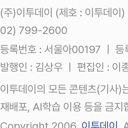
(주)이투데이 (제호 : 이투데이
02) 799-2600
등록번호 : 서울아00197 ㅣ 등록일
발행인 : 김상우 ㅣ 편집인 : 
이투데이의 모든 콘텐츠(기사)는
재배포, AI학습 이용 등을 금지
Copyright 2006.
이투데이
.