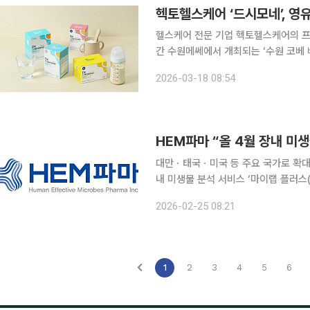
헥토헬스케어 ‘드시모네’, 영
헬스케어 전문 기업 헥토헬스케어의 프
간 수원메쎄에서 개최되는 ‘수원 코베 
사는 경기도권 최대 규모의 육아 박람회
2026-03-18 08:54
공유하는 자리다. 헥토헬스케
대만ㆍ태국ㆍ미국 등 주요 국가로 확대해 나갈 것 마이크로바이옴 전문기업 
내 미생물 분석 서비스 ‘마이랩 플러스(my LAB PLUS BY nutrilite)’의 올해 4월 일본 론칭을 앞
두고 약 71억8000만원 규모의 선주
2026-02-25 08:21
일 계약이자, 2024년 매출(150억60
1
2
3
4
5
6