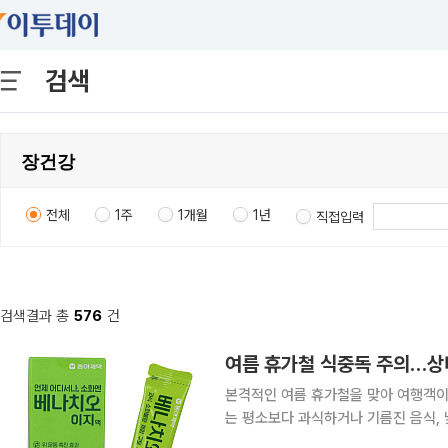
검색
전체
1주
1개월
1년
직접입력
검색결과 총
576
건
본격적인 여름 휴가철을 맞아 여행객이
는 평소보다 과식하거나 기름진 음식,
사례가 증가하는 데다 고온다습한 환경으로 식중독