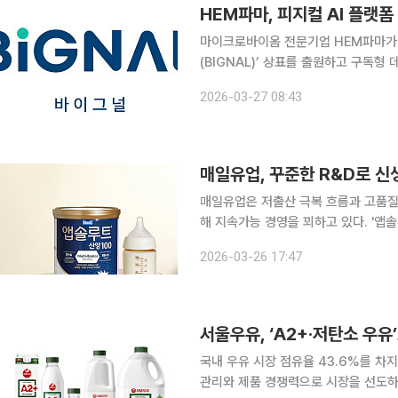
HEM파마, 피지컬 AI 플랫
마이크로바이옴 전문기업 HEM파마가 
(BIGNAL)’ 상표를 출원하고 구독형 데이터
일 생체 데이터를 활용해 개인 건강 
2026-03-27 08:43
케어 사업
매일유업은 저출산 극복 흐름과 고품질
해 지속가능 경영을 꾀하고 있다. '앱
화에 특히 힘쓰고 있다. 매일유업의 야심작인 앱솔루트 산양100은 출생 후 첫 100일 신생아를 타겟
2026-03-26 17:47
으로 영양 설계를 한 것이 특징이다. 
국내 우유 시장 점유율 43.6%를 차
관리와 제품 경쟁력으로 시장을 선도하고 있다. 서울우유는 경쟁력의 원천이 단