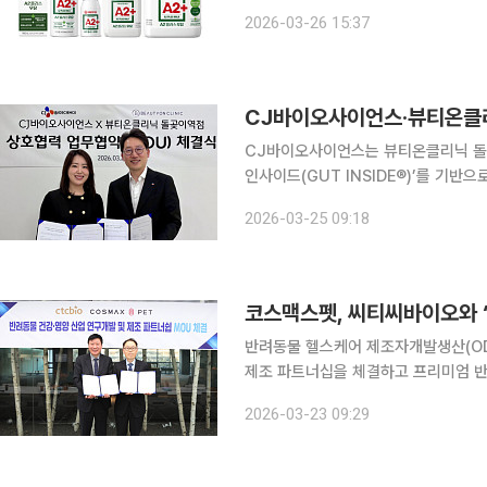
격 경쟁이 아닌 품질과 신뢰를 중심에 
2026-03-26 15:37
가능성을 고민한 제품을 잇달아 내놓으
CJ바이오사이언스·뷰티온클리
CJ바이오사이언스는 뷰티온클리닉 돌곶
인사이드(GUT INSIDE®)’를 기반
추진을 위한 업무협력 양해각서(MOU)를 체결했다고 2
2026-03-25 09:18
타입별 모집군의 장내 미생물 변화를 
코스맥스펫, 씨티씨바이오와 ‘
반려동물 헬스케어 제조자개발생산(O
제조 파트너십을 체결하고 프리미엄 반려
반려동물의 장 건강, 면역 관리, 스트
2026-03-23 09:29
맥스펫은 기존 ODM 제조 경쟁력에 