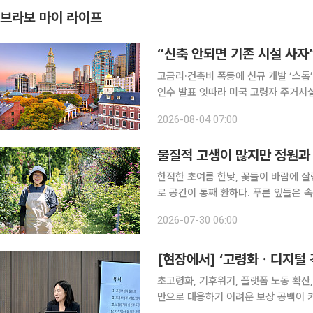
브라보 마이 라이프
“신축 안되면 기존 시설 사자
고금리·건축비 폭등에 신규 개발 ‘스톱’ 입주율 90% 육박, 신규는 0.4% 증가 7월 들어 우량
인수 발표 잇따라 미국 고령자 주거시설 시장에 지각변동이 나타나고 있다. 고령화로 입주 수요는
빠르게 늘지만 신규 공급은 정체되고 
2026-08-04 07:00
자사들은 새 시설을 짓는 대신 운영 중
물질적 고생이 많지만 정원과 
한적한 초여름 한낮, 꽃들이 바람에 
로 공간이 통째 환하다. 푸른 잎들은 
가득한 정원이다. 보은군 내속리면 법주
2026-07-30 06:00
[현장에서] ‘고령화ㆍ디지털 
초고령화, 기후위기, 플랫폼 노동 확산
만으로 대응하기 어려운 보장 공백이 커