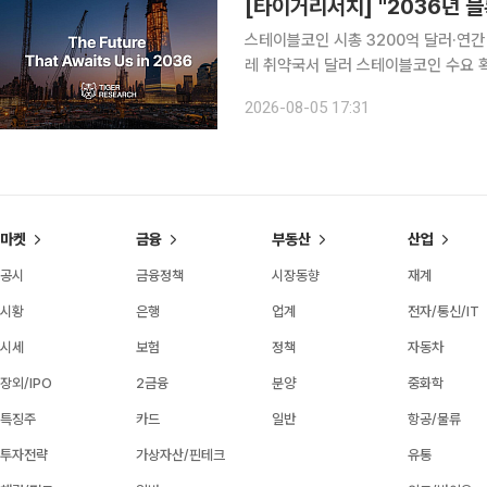
스테이블코인 시총 3200억 달러·연간 
레 취약국서 달러 스테이블코인 수요 
통합·AI 에이전트 유료 호출이 향후 10년 구조 변화로 제시 타이
2026-08-05 17:31
10년 뒤 우리가 마주할 세상’ 리포트
마켓
금융
부동산
산업
공시
금융정책
시장동향
재계
시황
은행
업계
전자/통신/IT
시세
보험
정책
자동차
장외/IPO
2금융
분양
중화학
특징주
카드
일반
항공/물류
투자전략
가상자산/핀테크
유통