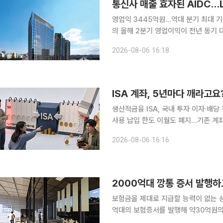
통신사 매출 효자된 AIDC…
영업익 3445억원…역대 분기 최대 기록AI
의 올해 2분기 영업이익이 전년 동기 대
터센터(DC) 등 기업인프라 부문의 성
2026-08-06 16:18
전년 동기 대비 92.5% 급증하는 등 A
ISA 계좌, 5년마다 깨라고요
생산적금융 ISA, 국내 투자 이자·배
사용 납입 한도 이월도 폐지…기존 계좌
냐 “오랫동안 운용하라더니 이제는 5년마다 계좌를 해지하라는 건가요?” ‘만능 절세 통장’으로 불
2026-08-06 16:16
리는 개인종합자산관리계좌(ISA)가 두
2000억대 깡통 증서 발행하
보험금을 제대로 지급할 능력이 없는 
억대의 보험증서를 발행해 약30억원의 보
앙지검 형사9부(고은별 부장검사)는 