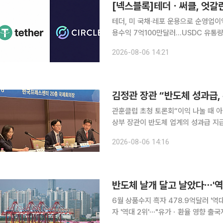
[넥스블록]테더ㆍ써클, 엇갈
테더, 미 국채·레포 운용으로 순영업이
용수익 7억100만달러…USDC 유통량 
대…아크 메인넷 9월 16일 출시 달러 스테이블코인 시장을 양분하는 테더와 써클이 2026년 2분기
2026-08-06 14:21
에도 미국 국채 운용과 스테이블코인 
관훈클럽 초청 토론회“이익 나눌 때 아닌 투
상부 장관이 반도체 업계의 성과급 지
검토할 필요가 있다고 밝혔다. 최근 
2026-08-06 14:16
이어지는 가운데, 핵심 연구인력에 대
6월 상품수지 흑자 478.9억달러 '
자 '역대 2위'⋯"유가ㆍ환율 영향 출국자 수 감소" 국내 경상수지가 유례없는