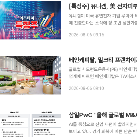
[특징주] 유니켐, 美 전자피
유니켐이 미국 유연전자 기업 루미아 
에 진출한다는 소식에 장 초반 상한가를 기록했다. 6일 한국거래소에 따르면
은 전 거래일 대비 30.00%(1050원) 오른 4550
2026-08-06 09:15
욕 브루클린에 본사를 둔 유연전자 딥테
베인캐피탈, 밀크티 프랜차이즈
글로벌 사모펀드운용사(PE) 베인캐피탈이 밀크티
업계에 따르면 베인캐피탈은 TA어소시
및 조건은 공개되지 않았으나, 일본 닛
2026-08-06 09:10
알려졌다. 거래 완결(딜 클로징)은
삼일PwC "올해 글로벌 M&A 
AI를 중심으로 산업 재편이 빨라지면서
보이고 있다. 경기 회복에 따른 단순 