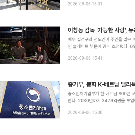
2026-08-06 16:01
의로 무허가 보증보험사 A업체 전현직 
이창동 감독 '가능한 사랑',
배우 설경구와 전도연이 주연을 맡은 이
인 슬레이트 부문에 공식 초청됐다. 6일 넷플릭스에 따르면 '가능한 사랑'은 다음 달 25일부터 10월
12일까지 열리는 제64회 뉴욕영화제
2026-08-06 15:41
적인 거장과 주목받는 신예 감독들의 
중기부, 봉화 K-베트남 밸리
중소벤처기업부가 한·베트남 800년 
한다. 2030년까지 3476억원을 투입해 관광
60차 지역특화발전특구위원회를 열고 ‘봉화 K
2026-08-06 15:30
밸리특구는 고려시대 봉화에 정착한 베