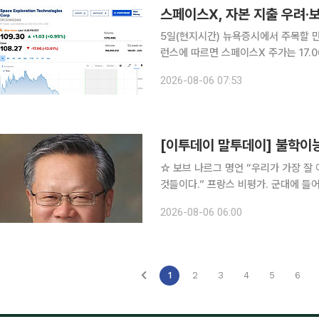
5일(현지시간) 뉴욕증시에서 주목할 만한
런스에 따르면 스페이스X 주가는 17.06
표한 분기 실적이 애널리스트들의 예상
2026-08-06 07:53
면서 주가가 하락했다. 6일 스페이스X
[이투데이 말투데이] 불학이
☆ 보브 나르그 명언 “우리가 가장 잘 아는 것은 우습게도 이제까지 우리가 한 번도 배우지 못 했던
것들이다.” 프랑스 비평가. 군대에 들어가 이탈리아 · 보헤미아 등 각지에서 싸우며, 질병과 빈곤으
로 고생하다가 한때 외교관을 지망했으
2026-08-06 06:00
신으로 쓴 ‘사색과 잠언’은 염세감에 
1
2
3
4
5
6