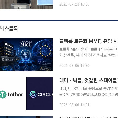
령층과 저소득층은 위험에 더 크게 노
2026-07-23 16:36
고 있다. 23일 서울 영등포구 보
넥스블록
블랙록 토큰화 MMF, 유럽 
토큰화 MMF 출시∙∙∙토큰 1개=지분 
화 블랙록, 북미 외 첫 진출지로 ‘유럽’ 선
유럽 내 출시 ‘속속’∙∙∙토큰화 국채 시장 입지 강화 전략 블랙록이 
2026-08-06 16:30
인 시장에서의 입지를 강화한다
테더ㆍ써클, 엇갈린 스테이블
테더, 미 국채·레포 운용으로 순영업이
용수익 7억100만달러…USDC 유통량 
대…아크 메인넷 9월 16일 출시 달러 스테이블코인 시장을 양분하는 테더와 써클이 2026년 2분기
2026-08-06 14:21
에도 미국 국채 운용과 스테이블코인 