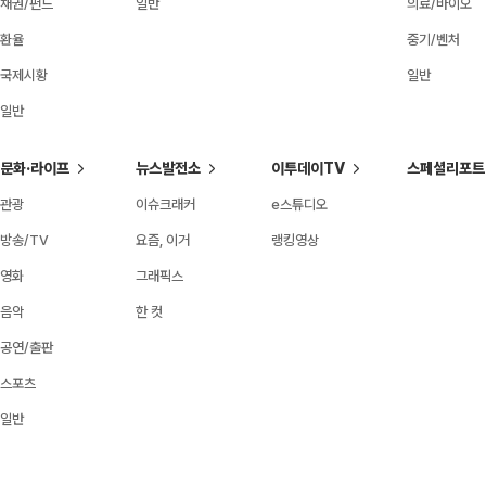
채권/펀드
일반
의료/바이오
환율
중기/벤처
국제시황
일반
일반
문화·라이프
뉴스발전소
이투데이TV
스페셜리포트
관광
이슈크래커
e스튜디오
방송/TV
요즘, 이거
랭킹영상
영화
그래픽스
음악
한 컷
공연/출판
스포츠
일반