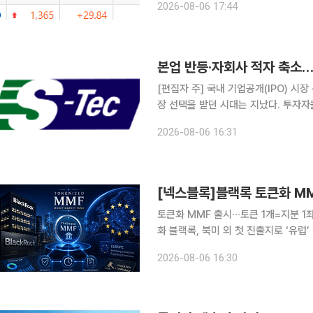
2026-08-06 17:44
증권, SK
[편집자 주] 국내 기업공개(IPO) 시
장 선택을 받던 시대는 지났다. 투자
살핀다. 상장을 추진하는 기업들은 거
2026-08-06 16:31
섰다. 본지는 상장을 앞둔 기업의 기술
[넥스블록]블랙록 토큰화 MM
토큰화 MMF 출시∙∙∙토큰 1개=지분 
화 블랙록, 북미 외 첫 진출지로 ‘유럽’ 선
유럽 내 출시 ‘속속’∙∙∙토큰화 국채 시장 입지 강화 전략 블랙록이 
2026-08-06 16:30
인 시장에서의 입지를 강화한다