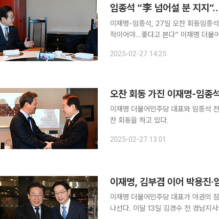
임종석 “李 넘어설 분 지지”
이재명-임종석, 27일 오찬 회동임종석
적이어야…좋다고 본다” 이재명 더불어민주당 대표가 ‘비이재명(비명·非明)계 끌어안기’를 이어가
고 있다. 이 대표는 임종석 전 비서실장
2025-02-27 14:25
대표와 임 전 실장은 27일 오후 서울
오찬 회동 가진 이재명-임종석
이재명 더불어민주당 대표와 임종석 전
찬 회동을 하고 있다.
2025-02-27 13:01
이재명, 김부겸 이어 박용진·
이재명 더불어민주당 대표가 야권의 잠
나선다. 이달 13일 김경수 전 경남지