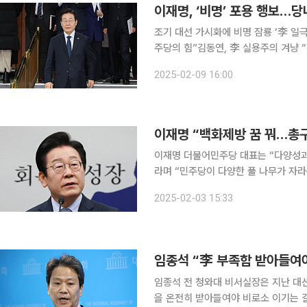
이재명, ‘비명’ 포용 행보…
조기 대선 가시화에 비명 잠룡 ‘李 일극
주당의 힘”김동연, 李 실용주의 겨냥 
출신 김현종 임명비명계 ‘경제통’ 홍성국 전 의원도 
2025-02-09 16:00
이재명 더불어민주당 대표의 당내 통합
이재명 “백화제방 꿈 꿔…총
이재명 더불어민주당 대표는 “다양성과
라며 “민주당이 다양한 풀 나무가 자라는 건강한 숲이
의 SNS에 “다양한 목소리가 공존하고 활발한 토론이 
2025-02-03 15:33
이 같이 밝혔다. 최근 비명(비이재명)
임종석 “李 부족함 받아들여야
임종석 전 청와대 비서실장은 지난 대
을 온전히 받아들여야 비로소 이기는 길이 보일 것”이라