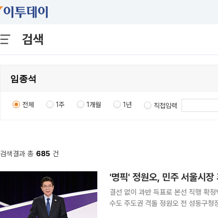
검색
전체
1주
1개월
1년
직접입력
검색결과 총
685
건
'명픽' 정원오, 민주 서울시
결선 없이 과반 득표로 본선 직행 확
수도 주도권 격돌 정원오 전 성동구청장이 6·3 지방선거 더불어민주당 서울시장 후보로 낙점됐다.
현역 의원 두 명과 맞붙은 3파전에서 