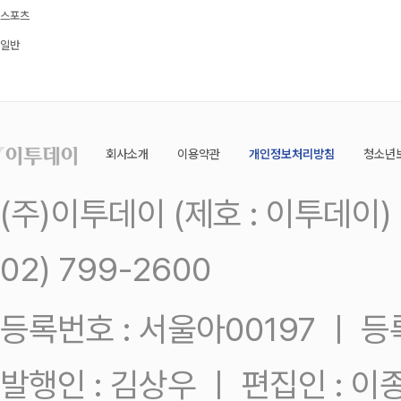
스포츠
일반
회사소개
이용약관
개인정보처리방침
청소년
(주)이투데이 (제호 : 이투데이
02) 799-2600
등록번호 : 서울아00197 ㅣ 등록일
발행인 : 김상우 ㅣ 편집인 : 