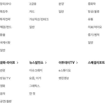
장외/IPO
2금융
분양
중화학
특징주
카드
일반
항공/물류
투자전략
가상자산/핀테크
유통
채권/펀드
일반
의료/바이오
환율
중기/벤처
국제시황
일반
일반
문화·라이프
뉴스발전소
이투데이TV
스페셜리포트
관광
이슈크래커
e스튜디오
방송/TV
요즘, 이거
랭킹영상
영화
그래픽스
음악
한 컷
공연/출판