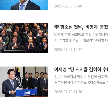
사회관계망서비스(SNS)에 “성찰해야
2025-02-03 09:40
난점은 옳은 것과 그른 것의 차이가 결
李 항소심 첫날, '비명계' 
비명계 주축 싱크탱크 창립 기념행사김
지…“역할과 책임 다해달라” 이재명 더불어민주당 대표의 공직선거법 항소심 첫 재판이 열린 날, 김
경수 전 경남도지사 등 친노(친노무현)·친문
2025-01-23 16:47
띄우는 동시에 최근 발표된 각종 여론
이재명 “당 지지율 겸허히 
신년기자회견서 탈이념·탈진영 실용주의
길”“자본시장 선진화로 K디스카운트 해
가해”“정치보복 없어졌으면…김대중 정부 성공한 이유” 이재명 
2025-01-23 11:48
사에서 여야 정당 지지율이 역전되며 