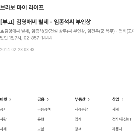
브라보 마이 라이프
[부고] 김영애씨 별세 - 임종석씨 부인상
▲김영애씨 별세, 임종석(SK건설 상무)씨 부인상, 임건우(군 복무)ㆍ연희(
발인 1일7시, 02-857-1444
2014-02-28 08:43
마켓
금융
부동산
산업
공시
금융정책
시장동향
재계
시황
은행
업계
전자/통신/IT
시세
보험
정책
자동차