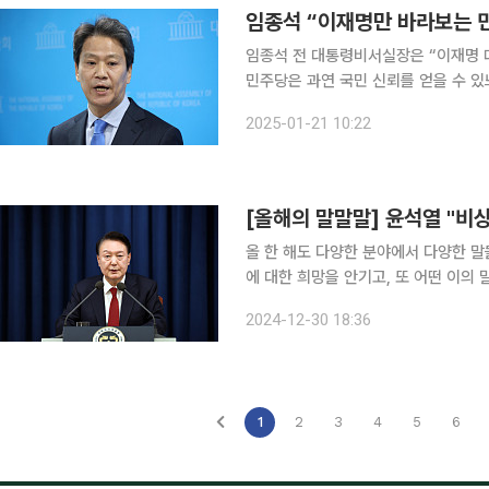
임종석 “이재명만 바라보는 민
임종석 전 대통령비서실장은 “이재명 
민주당은 과연 국민 신뢰를 얻을 수 있느냐”고 했다. 문재인 정부 청와대 
자신의 SNS에 글을 올리고 “우리 안
2025-01-21 10:22
에 부주의한 사람들이 지지자들의 박수
올 한 해도 다양한 분야에서 다양한 말
에 대한 희망을 안기고, 또 어떤 이의
앞두고 윤석열 대통령의 ‘비상계엄’ 선
2024-12-30 18:36
에선 윤 대통령에 대한 ‘탄핵안 표결’에
1
2
3
4
5
6