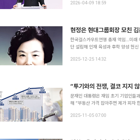
2026-04-09 18:59
확보한 것으로, 민주당의 수도 탈환 구
현정은 현대그룹회장 모친 김
한국걸스카우트연맹 총재 역임…미래 이
단 설립해 인재 육성과 후학 양성 헌신 현정은 현대그룹 회장의 모친인 김문희 용문학원 명예이사장
이 24일 오후 11시 별세했다고 현대그룹이 25일 밝혔다
2025-12-25 14:32
문재인 대통령은 재임 초기 기업인들과
해 “부동산 가격 잡아주면 제가 피자 한
표)이 직원들에게 자주 피자를 선물했
2025-11-05 07:00