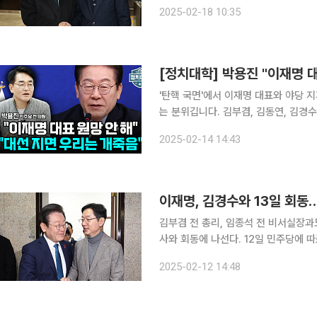
장, 박용진 전 민주당 의원 등을 차례로 만날 예정이다. 18일 더불어
2025-02-18 10:35
27일 임종석 전 대통령 비서실장과 오
'탄핵 국면'에서 이재명 대표와 야당 
는 분위깁니다. 김부겸, 김동연, 김경
데요. 그만큼 조기 대선 분위기도 가시화되고 있습니다. 이에 대해
2025-02-14 14:43
"친명·친문이 다 함께 힘을 합쳐야 한
이재명, 김경수와 13일 회동
김부겸 전 총리, 임종석 전 비서실장과도 회동 예정 이재명 더불어민주당
사와 회동에 나선다. 12일 민주당에 따르면 이 대표는 13일 오후 4시30분 국회 본청 식당에서 김
전 지사와 만날 예정이다. 이날 회동은 이 대표의 제안으로 이뤄졌다. 김 전 지사는 지난 7일 민주당
2025-02-12 14:48
에 복당한 바 있다. 이 대표는 김부