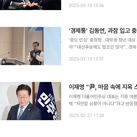
“이 대표가 모여 지혜 모아보자 제안해” 이재명 더불어민주당 대표와 비명계 대권 잠룡들이 만
2025-03-12 15:56
석열 대통령에 대한 즉각 파면을 한목소
‘경제통’ 김동연, 과잠 입고 
‘중도 민심’ 충청행…대학생·청년 대상
야”“대선후보에도 법조인 많아”…경제통 이미
가 바로 충청입니다. 야구점퍼 형태의 검정색 ‘과잠’(학과 단체복)을 입은 김동연 경기도지사가 충남
2025-03-12 15:51
대 학생들 앞에 섰다. 그의 가슴팍에
이재명 “尹, 마음 속에 지옥 
이재명 더불어민주당 대표는 각종 여론
해 “자만할 상황이 아니다”라고 반응했
어가 계신 게 아닌가 싶다”고 했다. 이 대표는 27일 SBS ‘편상욱의 뉴스브리핑’에 출연해 ‘차기 대
2025-02-27 17:20
선에서 이길 수 있다고 자신하냐’는 질