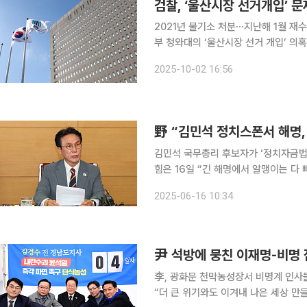
검찰, ‘울산시장 선거개입’ 
2021년 불기소 처분⋯지난해 1월 재수사대법원
부 청와대의 ‘울산시장 선거 개입’ 의
대책위원장 등에게 ‘혐의 없음’ 및 ‘공소권 없음’ 처분을 
2025-10-02 16:56
“조국 전 민정수석, 임종석 전 비서실장
野 “김민석 정치스폰서 해명,
김민석 국무총리 후보자가 ‘정치자금법 
힘은 16일 “긴 해명에서 알맹이는 다 빠졌다”며 압박
국민의힘 의원은 이날 페이스북에 “김
2025-06-16 10:34
요구한 것 아냐 △아들 ‘입법 스펙’은
尹 석방에 뭉친 이재명-비명 
李, 광화문 천막농성장서 비명계 인사
“더 큰 위기와도 이겨내 나은 세상 만