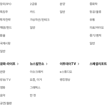
장외/IPO
2금융
분양
중화학
특징주
카드
일반
항공/물류
투자전략
가상자산/핀테크
유통
채권/펀드
일반
의료/바이오
환율
중기/벤처
국제시황
일반
일반
문화·라이프
뉴스발전소
이투데이TV
스페셜리포트
관광
이슈크래커
e스튜디오
방송/TV
요즘, 이거
랭킹영상
영화
그래픽스
음악
한 컷
공연/출판