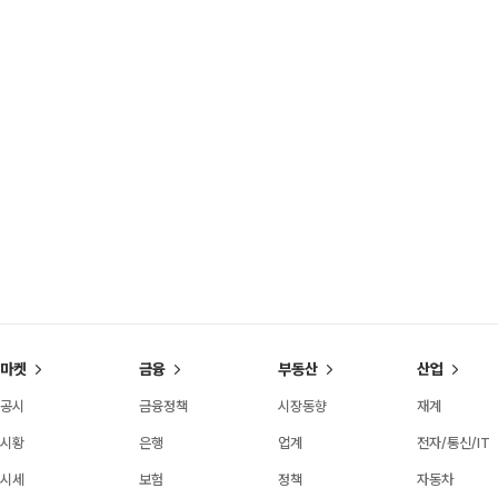
마켓
금융
부동산
산업
공시
금융정책
시장동향
재계
시황
은행
업계
전자/통신/IT
시세
보험
정책
자동차