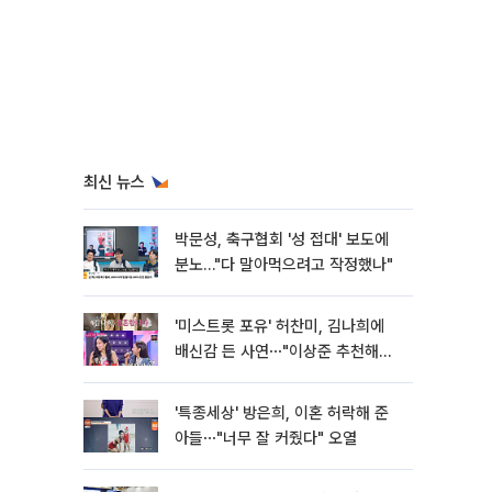
최신 뉴스
박문성, 축구협회 '성 접대' 보도에
분노…"다 말아먹으려고 작정했나"
'미스트롯 포유' 허찬미, 김나희에
배신감 든 사연⋯"이상준 추천해주
더라"
'특종세상' 방은희, 이혼 허락해 준
아들⋯"너무 잘 커줬다" 오열