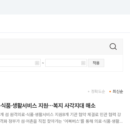
~
적용
정확도순
최신순
료·식품·생활서비스 지원⋯복지 사각지대 해소
개 섬 원격의료·식품·생활서비스 지원8개 기관 협약 체결로 민관 협력 강
 의료·식품·생활서
중보건의가 없는 전국 220개 유인도서에 원격의료를 제공하고, 이동장터