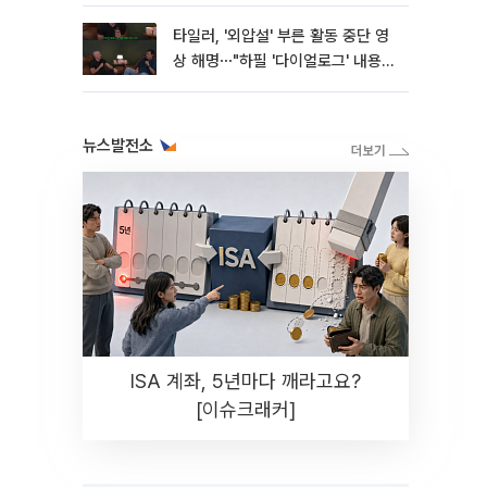
타일러, '외압설' 부른 활동 중단 영
상 해명⋯"하필 '다이얼로그' 내용이
라"
뉴스발전소
ISA 계좌, 5년마다 깨라고요?
[이슈크래커]