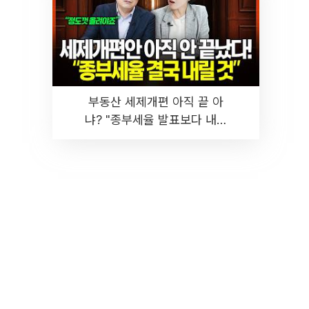
부동산 세제개편 아직 끝 아
냐? "종부세율 발표보다 내릴
것" 장기거주·양도세 전망 I 집
땅지성 I 김인만, 진미윤