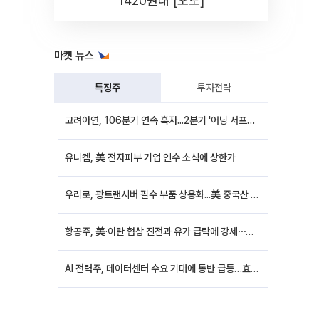
1420원대 [포토]
마켓 뉴스
특징주
투자전략
고려아연, 106분기 연속 흑자...2분기 '어닝 서프라이즈'에 장 초반 12%대 강세
유니켐, 美 전자피부 기업 인수 소식에 상한가
우리로, 광트랜시버 필수 부품 상용화...美 중국산 퇴출 추진에 상승세
항공주, 美·이란 협상 진전과 유가 급락에 강세⋯한진칼 8%↑
AI 전력주, 데이터센터 수요 기대에 동반 급등…효성중공업 10%↑