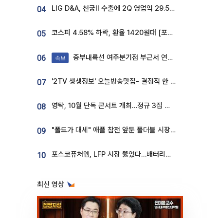
LIG D&A, 천궁Ⅱ 수출에 2Q 영업익 29.5%↑…수주잔고 24.6조 [종합]
04
코스피 4.58% 하락, 환율 1420원대 [포토]
05
중부내륙선 여주분기점 부근서 연이은 추돌사고 발생
06
속보
'2TV 생생정보' 오늘방송맛집- 결정적 한 수, 3종 메밀면! 메밀 소바 맛집 '의○○○○'
07
영탁, 10월 단독 콘서트 개최…정규 3집 신곡 첫선
08
"폴드가 대세" 애플 참전 앞둔 폴더블 시장…하반기 경쟁 막 오른다
09
포스코퓨처엠, LFP 시장 뚫었다…배터리사와 대규모 장기 공급 합의
10
최신 영상