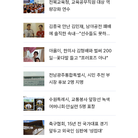
전북교육청, 교육공무직원 대상 역
량강화 연수
김종국 만난 김민재, 남아공전 패배
에 솔직한 속내⋯"선수들도 못하긴
했다"
아옳이, 한의사 김형배와 벌써 200
일⋯꽃다발 들고 "프러포즈 아냐"
전남광주통합특별시, 시민 추천 부
시장 후보 2명 지명
수원특례시, 교통봉사 앞장선 녹색
어머니회·안실련 5명 표창
축구협회, 15년 전 국가대표 경기
앞두고 외국인 심판에 ‘성접대’