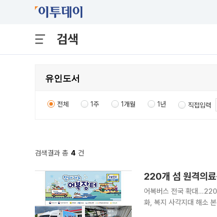
검색
전체
1주
1개월
1년
직접입력
검색결과 총
4
건
220개 섬 원격의
어복버스 전국 확대…220
화, 복지 사각지대 해소 본격화 정부가 섬·어촌을 직접 찾아가는 ‘어복버스’를 통해
비스를 대폭 확대한다. 공