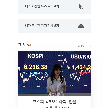
내가 저장한 뉴스 모아보기
내가 구독한 기자 전체보기
한 컷
코스피 4.58% 하락, 환율