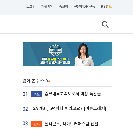
로그인
회원가입
속보창
신문/PDF 구독
RSS
많이 본 뉴스
중부내륙고속도로서 미상 폭발물 발견
01
속보
ISA 계좌, 5년마다 깨라고요? [이슈크래커]
02
03
실리콘투, 라이브커머스팀 신설…K뷰티 ‘글로벌 판매망’ 확대[K뷰티 라방戰]
단독