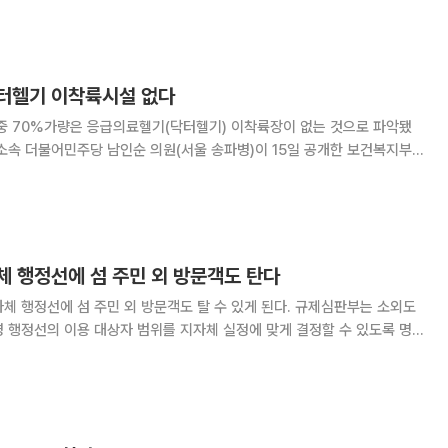
품 접근성까지 개선하는 것이 핵심이다.
.닥터헬기 이착륙시설 없다
 중 70%가량은 응급의료헬기(닥터헬기) 이착륙장이 없는 것으로 파악됐
기준 전남도내 육지와 연결되지 않고 주민이 거주하는 섬은 232곳이다.
헬기 이착륙시설(인계점)이 있는 것으로
체 행정선에 섬 주민 외 방문객도 탄다
선에 섬 주민 외 방문객도 탈 수 있게 된다. 규제심판부는 소외도
 행정선의 이용 대상자 범위를 지자체 실정에 맞게 결정할 수 있도록 명
전부에 권고했다고 8일 밝혔다. 소외도서는 사람이 사는 유인
항하지 않고 연륙교 등 대체 이동수단도 없는