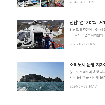
2026-04-15 11:00
와 무인점포를 도입해 식
전남 '섬' 70%..
전남도내 주민이 사는 섬
다. 국회 보건복지위원회 소속 더불어민주당 남인순 의원(서울 송파병)이 15일 공개한 보건복지부
자료에 따르면 지난해 말 
2025-10-17 08:50
이 중 섬 70곳만이 닥터
소외도서 운행 지자
앞으로 소외도서 운행 지자체 행정
서를 운항하는 지자체 운영
확한 법적 근거를 마련할 것을 행정안
2024-07-08 14:17
도서지만 여객선 등이 운