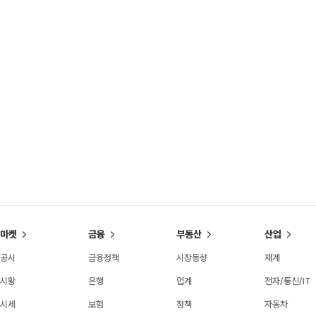
마켓
금융
부동산
산업
공시
금융정책
시장동향
재계
시황
은행
업계
전자/통신/IT
시세
보험
정책
자동차