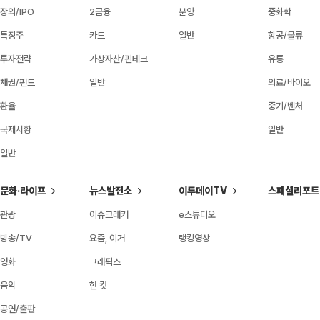
장외/IPO
2금융
분양
중화학
특징주
카드
일반
항공/물류
투자전략
가상자산/핀테크
유통
채권/펀드
일반
의료/바이오
환율
중기/벤처
국제시황
일반
일반
문화·라이프
뉴스발전소
이투데이TV
스페셜리포트
관광
이슈크래커
e스튜디오
방송/TV
요즘, 이거
랭킹영상
영화
그래픽스
음악
한 컷
공연/출판