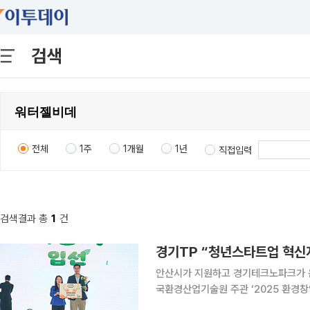
검색
전체
1주
1개월
1년
직접입력
검색결과 총
1
건
경기TP “청년스타트업 혁신
안산시가 지원하고 경기테크노파크가 
국환경산업기술원 주관 ‘2025 환경창업대
회에는 총 357개 팀이 참여했으며, 피치