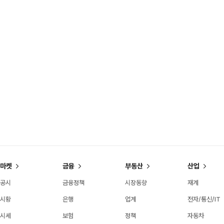
마켓
금융
부동산
산업
공시
금융정책
시장동향
재계
시황
은행
업계
전자/통신/IT
시세
보험
정책
자동차