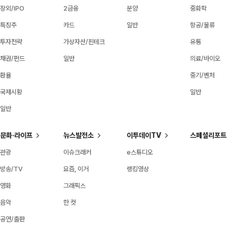
장외/IPO
2금융
분양
중화학
특징주
카드
일반
항공/물류
투자전략
가상자산/핀테크
유통
채권/펀드
일반
의료/바이오
환율
중기/벤처
국제시황
일반
일반
문화·라이프
뉴스발전소
이투데이TV
스페셜리포트
관광
이슈크래커
e스튜디오
방송/TV
요즘, 이거
랭킹영상
영화
그래픽스
음악
한 컷
공연/출판