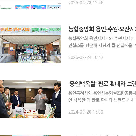
2025-04-28 12:45
향사랑기부제를 통해 제공하는 답례품
농협중앙회 용인·수원·오산시
농협중앙회 용인시지부와 수원시지부, 오산시지부는
관찰소를 방문해 사랑의 쌀 전달식을 가졌다. 이날 전달식은 박종복 용인시지부장, 
부장, 윤승길 오산시지부 회원지원단장
2025-02-24 16:47
소비촉진 운동과 동시에 소외계층을 지
'용인백옥쌀' 판로 확대와 브
용인특례시와 용인시농협쌀조합공동사업
인 백옥쌀’의 판로 확대와 브랜드 가치
혔다. 협약식에는 이상일 시장, 박종복 농협중앙회 용인시지부장, 이래성 백암농협 조합장, 강병원
2024-09-20 15:00
용인시농협쌀조합공동사업법인 대표이사