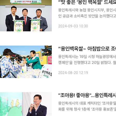
용인특례시와 농협 용인시지부, 용인
인 공급과 소비촉진 방안을 논의했다고 3일 밝혔다. 긴 장마와 무더위에도
좋고 품질이 우수한 백옥쌀 수확이 본격화된데 따른 것이다. 
2024-09-03 10:30
가안정에 도움이 되도록 적극적으로 햅
용인특례시는 19일 시청 하늘광장에서
캠페인’을 진행했다고 20일 밝혔다. 쌀 소비촉진을 위해 마련한 이 행사에는 현장에 배치된 푸드트
럭에서 즉석으로 조리한 주먹밥과 백옥
2024-08-20 12:19
게 나눠줬다. 이날 준비한 주먹밥
"조아용! 좋아용"...용인특례
용인특례시의 대표 캐릭터인 '조아용'을 시청사에서도
화를 위해 청사 1층에 ‘조아용 홍보존’을
홍보존은 시청 1층 종합민원상담창구 맞은편 82㎡(2