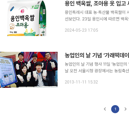
용인특례시 대표 농·특산물 백옥쌀이 
선보인다. 23일 용인시에 따르면 백옥쌀은 팔당상수원 상류 청미천의 깨끗한 물과 기름진 땅에서
자란 고품질 경기미다. 추정, 고시히카리 등의 품종의 쌀을 생산단계서부터 수확, 포장·유통단계까
2024-05-23 17:05
지 엄격하게 관리된다. 
농업인의 날 기념 ‘가래떡데이
농업인의 날 기념 행사 11일 '농업인의 날'을 맞아 ‘가래떡데이’ 행사가 전국 각지에서 개최됐다. 이
날 오전 서울시청 광장에서는 농림축산식
진', '추수 감사제' 등이 열렸다. 오후
2013-11-11 15:32
그 뒤를 이어 ‘국민 어울림 한마당’이
1