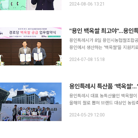
2024-08-06 13:21
양한 변천사 등을 알려주는 ‘스토리존’,
용인특례시가 8일 용인시농협쌀조합공
용인에서 생산하는 '백옥쌀'을 지원키로 했다. 이날 협약식에는 이상일 용인특례시장
농협쌀조합공동사업법인 대표, 박종복 
2024-07-08 15:18
삼농협 조합장, 이호재 남사농협 조합
용인특례시 대표 농특산물인 백옥쌀이 
올해의 쌀로 뽑혀 브랜드 대상인 농림축산식품부장관상을 
는 우리 쌀의 우수성을 알리고 소비를
2024-05-29 12:00
림축산식품부, 농촌진흥청, 서울시, 