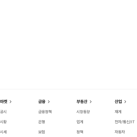
마켓
금융
부동산
산업
공시
금융정책
시장동향
재계
시황
은행
업계
전자/통신/IT
시세
보험
정책
자동차