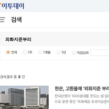
검색
전체
1주
1개월
1년
직접입력
검색결과 총
3
건
한은, 고환율에 '외화지준 부
한국은행이 1500원대를 웃도는 원·달
으로 운영 중인 ‘외화예금 초과지급준
기로 한 것이다. 11일 한국은행 금융통화위원회는 이날 오전 임시회의를 열고 한시적 외화지준 부리