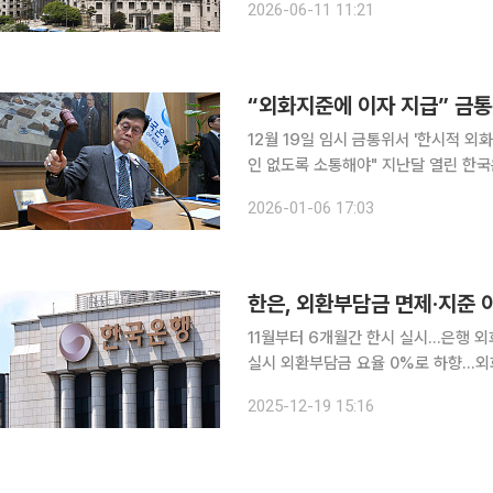
2026-06-11 11:21
실시 연장 방안을 의결했다. 당초 이번
12월 19일 임시 금통위서 '한시적 외화
인 없도록 소통해야" 지난달 열린 한국은행 임시 금융통화위원회에서 한 금통위원이 국내 정부ㆍ기
관의 잇단 외환시장 안정화 조치에 대해
2026-01-06 17:03
은이 6일 공개한 ‘제24차 금융통화위
한은, 외환부담금 면제·지준 이
11월부터 6개월간 한시 실시...은행 
실시 외환부담금 요율 0%로 하향...
확보 환경 한국은행이 외환시장 안정을 위해 외환건전성부담금을 면제하고 외화예금 지급준비금에
2025-12-19 15:16
이자를 지급하기로 했다. 최근 환율 