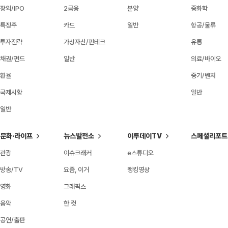
장외/IPO
2금융
분양
중화학
특징주
카드
일반
항공/물류
투자전략
가상자산/핀테크
유통
채권/펀드
일반
의료/바이오
환율
중기/벤처
국제시황
일반
일반
문화·라이프
뉴스발전소
이투데이TV
스페셜리포트
관광
이슈크래커
e스튜디오
방송/TV
요즘, 이거
랭킹영상
영화
그래픽스
음악
한 컷
공연/출판