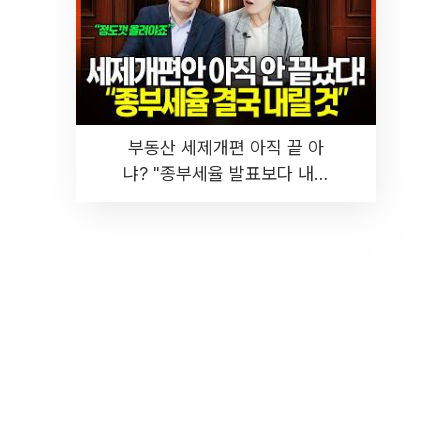
부동산 세제개편 아직 끝 아
냐? "종부세율 발표보다 내릴
것" 장기거주·양도세 전망 I 집
땅지성 I 김인만, 진미윤