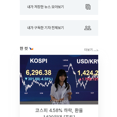
내가 저장한 뉴스 모아보기
내가 구독한 기자 전체보기
한 컷
코스피 4.58% 하락, 환율