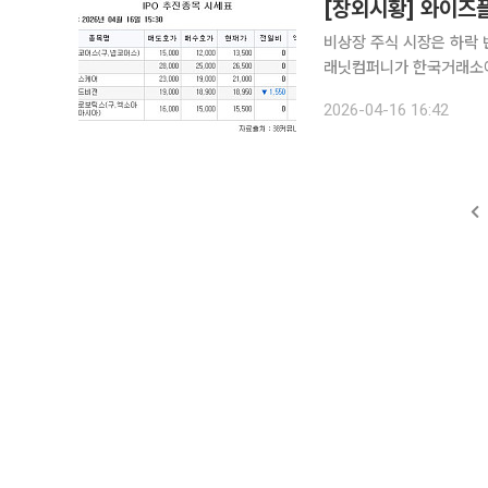
[장외시황] 와이즈
비상장 주식 시장은 하락 반전했다. 16일 금융투자업계에 따르면 디지
래닛컴퍼니가 한국거래소에
총 160만주를 공모할 예정이다 기업공개(IPO) 관련 상장 예비심사 청구종목으
2026-04-16 16:42
장치 전문기업 레메디와 특