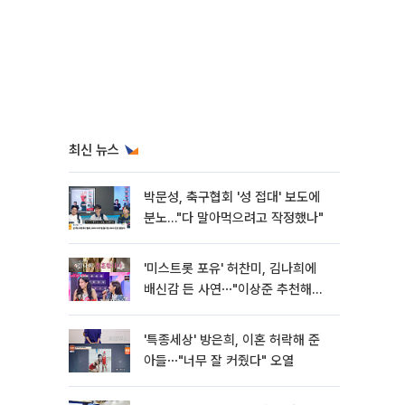
최신 뉴스
박문성, 축구협회 '성 접대' 보도에
분노…"다 말아먹으려고 작정했나"
'미스트롯 포유' 허찬미, 김나희에
배신감 든 사연⋯"이상준 추천해주
더라"
'특종세상' 방은희, 이혼 허락해 준
아들⋯"너무 잘 커줬다" 오열