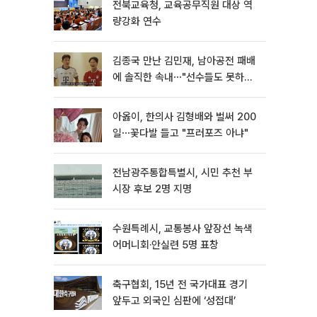
전북교육청, 교육공무직원 대상 역
량강화 연수
김종국 만난 김민재, 남아공전 패배
에 솔직한 속내⋯"선수들도 못하긴
했다"
아옳이, 한의사 김형배와 벌써 200
일⋯꽃다발 들고 "프러포즈 아냐"
전남광주통합특별시, 시민 추천 부
시장 후보 2명 지명
수원특례시, 교통봉사 앞장선 녹색
어머니회·안실련 5명 표창
축구협회, 15년 전 국가대표 경기
앞두고 외국인 심판에 ‘성접대’