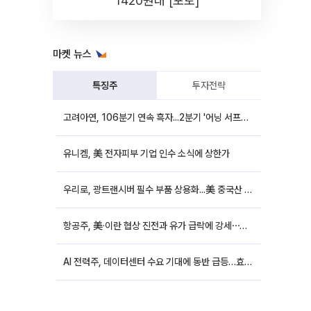
1420원대 [포토]
마켓 뉴스
특징주
투자전략
고려아연, 106분기 연속 흑자...2분기 '어닝 서프라이즈'에 장 초반 12%대 강세
유니켐, 美 전자피부 기업 인수 소식에 상한가
우리로, 광트랜시버 필수 부품 상용화...美 중국산 퇴출 추진에 상승세
항공주, 美·이란 협상 진전과 유가 급락에 강세⋯한진칼 8%↑
AI 전력주, 데이터센터 수요 기대에 동반 급등…효성중공업 10%↑