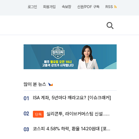
로그인
회원가입
속보창
신문/PDF 구독
RSS
많이 본 뉴스
ISA 계좌, 5년마다 깨라고요? [이슈크래커]
01
02
실리콘투, 라이브커머스팀 신설…K뷰티 ‘글로벌 판매망’ 확대[K뷰티 라방戰]
단독
코스피 4.58% 하락, 환율 1420원대 [포토]
03