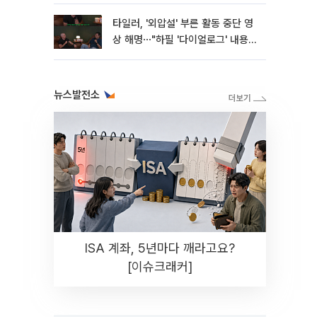
타일러, '외압설' 부른 활동 중단 영
상 해명⋯"하필 '다이얼로그' 내용이
라"
뉴스발전소
ISA 계좌, 5년마다 깨라고요?
[이슈크래커]