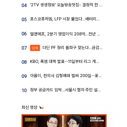
'2TV 생생정보' 오늘방송맛집- 결정적 한 수, 3종 메밀면! 메밀 소바 맛집 '의○○○○'
04
포스코퓨처엠, LFP 시장 뚫었다…배터리사와 대규모 장기 공급 합의
05
06
엘앤에프, 2분기 영업이익 208억…전년 比 흑자전환
더딘 PF 정리 돌파구 찾는다…금감원, 1년 반 만에 매각설명회 재개
07
단독
KBO, 폭염 대책 발표⋯11일부터 리그 개시ㆍ경기 오후 7시 시작
08
아옳이, 한의사 김형배와 벌써 200일⋯꽃다발 들고 "프러포즈 아냐"
09
정부 공급카드 임박…서울시 협의·주민 설득이 성패 가른다 [부동산 해법 전쟁]
10
최신 영상