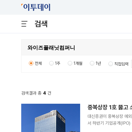
검색
전체
1주
1개월
1년
직접입력
검색결과 총
4
건
중복상장 1호 뚫고 
대신증권이 중복상장 예외
서 하반기 기업공개(IPO)
잇달아 상장예비심사를 통