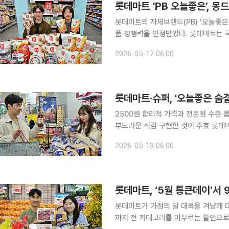
롯데마트 ‘PB 오늘좋은’, 몽
롯데마트의 자체브랜드(PB) ‘오늘좋은
품 경쟁력을 인정받았다. 롯데마트는 국제 식품 품질 평가 기관인 몽드 셀렉션의 ‘2026 몽드 셀렉
션(Monde Selection)’에 출품한 PB 
2026-05-17 06:00
‘오늘좋은 단백질바 미니’와 ‘오늘좋은
롯데마트·슈퍼, '오늘좋은 숨결
2500원 합리적 가격과 전문점 수준 
부드러운 식감 구현한 것이 주효 롯데마트와 슈퍼가 자체브랜드(PB)로 내놓은 ‘오늘좋은 숨결통식
빵’이 출시 4주 만에 누적 판매량 15
2026-05-13 06:00
일 롯데마트에 따르면 이번 흥행은 고
롯데마트, ‘5월 통큰데이’서 
롯데마트가 가정의 달 대목을 겨냥해 대
까지 전 카테고리를 아우르는 할인으로 연휴 수요