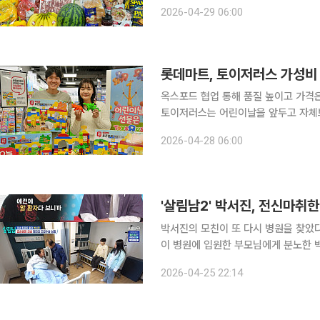
다음달 6일까지 ‘통큰데이’를 진행한다
2026-04-29 06:00
획됐으며, 창립 행사를 제외하면 올해 
롯데마트, 토이저러스 가성비 
옥스포드 협업 통해 품질 높이고 가격은 낮
토이저러스는 어린이날을 앞두고 자체브랜
전국 88개 점포에서 선봬 부모들의 선물
2026-04-28 06:00
롯데마트에 따르면 이번 제품은 2011년
'살림남2' 박서진, 전신마취
박서진의 모친이 또 다시 병원을 찾았다. 25일 방송된 KBS 2TV ‘살림하는 남자들’에서는 
이 병원에 입원한 부모님에게 분노한 박서진의 모습이 그려
락이 안 됐다. 혹이 커져서 병원에 입
2026-04-25 22:14
엄마가 아팠던 적이 있어서 그때의 기