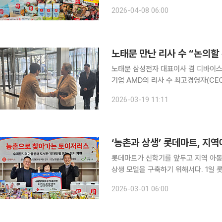
고 가성비 먹거리와 생필품 공급에 나선다. 롯데마트는 9일부터 29일까지 3주간 대표 
2026-04-08 06:00
인 ‘오늘좋은’과 ‘요리하다’ 상품을 할인
노태문 만난 리사 수 “논의할 
노태문 삼성전자 대표이사 겸 디바이스경
기업 AMD의 리사 수 최고경영자(CEO)와 회동했다. 수 CEO는 이날
서초사옥에 도착해 회동 전 기자들과 만
2026-03-19 11:11
했다. 이어 삼성과 인공지능(AI) PC
‘농촌과 상생’ 롯데마트, 지
롯데마트가 신학기를 앞두고 지역 아동
상생 모델을 구축하기 위해서다. 1일 롯데마트는 "지난 26일 희망친구 기아대책과 함께 전남 영광
군에 위치한 수애원지역아동센터를 방문
2026-03-01 06:00
'찾아가는 토이저러스'는 취약계층 아