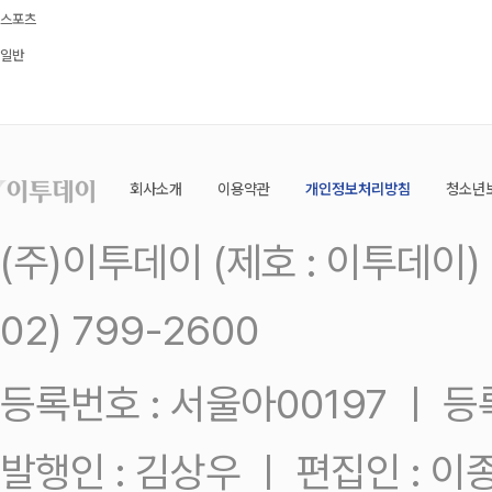
스포츠
일반
회사소개
이용약관
개인정보처리방침
청소년
(주)이투데이 (제호 : 이투데이
02) 799-2600
등록번호 : 서울아00197 ㅣ 등록일
발행인 : 김상우 ㅣ 편집인 : 