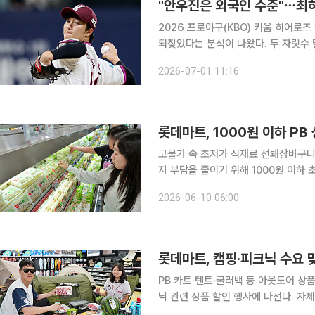
"안우진은 외국인 수준"⋯최
2026 프로야구(KBO) 키움 히어로
되찾았다는 분석이 나왔다. 두 자릿수 
이끌 핵심 카드가 될 것이라는 평가도 이어졌다. 1일 유튜브 채널 ‘크보오프너
2026-07-01 11:16
와 이재곤 해설위원, 민병헌 해설위원,
롯데마트, 1000원 이하 PB
고물가 속 초저가 식재료 선봬장바구니 부담 완화 총력 롯데마트가 고
자 부담을 줄이기 위해 1000원 이하
선다. 10일 롯데마트에 따르면 실제 올해 누계 기준 롯데마트의 1000원 이하 PB 상품 매출은 전년
2026-06-10 06:00
동기 대비 18.3% 증가했다. 이에 롯
롯데마트, 캠핑·피크닉 수요 
PB 카트·텐트·쿨러백 등 아웃도어 상품 구성 롯데마트가 여름 야외 활동 수요를 겨냥
닉 관련 상품 할인 행사에 나선다. 자
할인 판매하고 캠핑용 먹거리도 함께 선보여 