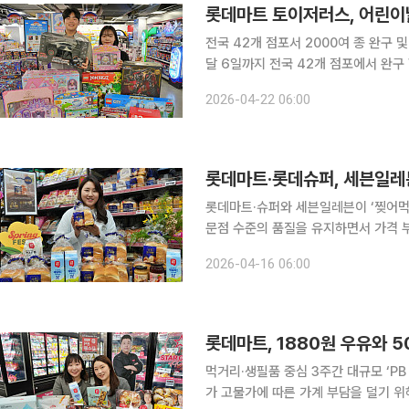
롯데마트 토이저러스, 어린이날
전국 42개 점포서 2000여 종 완구 및 게임류 선봬 롯데마트 토이저러스
달 6일까지 전국 42개 점포에서 완구 할인 
에 따르면 이번 행사는 레고, 헬로카봇,
2026-04-22 06:00
를 대상으로 진행한다. 레고 브랜드는
롯데마트·롯데슈퍼, 세븐일레븐
롯데마트·슈퍼와 세븐일레븐이 ‘찢어먹
문점 수준의 품질을 유지하면서 가격 
수하겠다는 구상이다. 롯데마트·슈퍼는 ‘오늘좋은 숨결통식빵’을 2000원대에 전 점에서 판매한다
2026-04-16 06:00
고 16일 밝혔다. 해당 제품은 롯데중
롯데마트, 1880원 우유와 
먹거리·생필품 중심 3주간 대규모 ‘PB 
가 고물가에 따른 가계 부담을 덜기 위