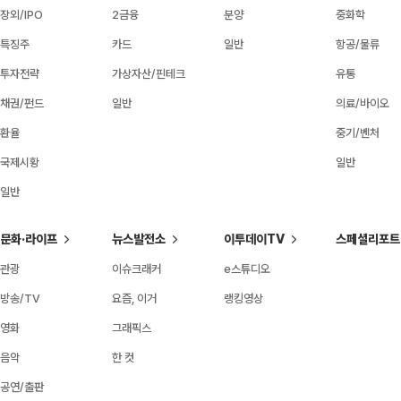
장외/IPO
2금융
분양
중화학
특징주
카드
일반
항공/물류
투자전략
가상자산/핀테크
유통
채권/펀드
일반
의료/바이오
환율
중기/벤처
국제시황
일반
일반
문화·라이프
뉴스발전소
이투데이TV
스페셜리포트
관광
이슈크래커
e스튜디오
방송/TV
요즘, 이거
랭킹영상
영화
그래픽스
음악
한 컷
공연/출판