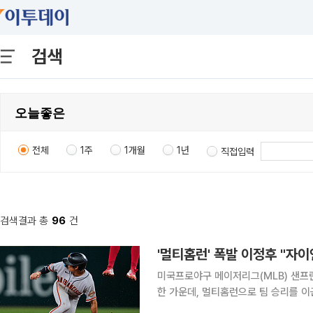
검색
전체
1주
1개월
1년
직접입력
검색결과 총
96
건
'멀티홈런' 폭발 이정후 "자
미국프로야구 메이저리그(MLB) 샌프
한 가운데, 멀티홈런으로 팀 승리를 
서 성공을 이루고 싶다는 뜻을 밝혔다. 샌프란시스코 지역지 ‘샌프란시스코 크로니클’은 4일(한국시