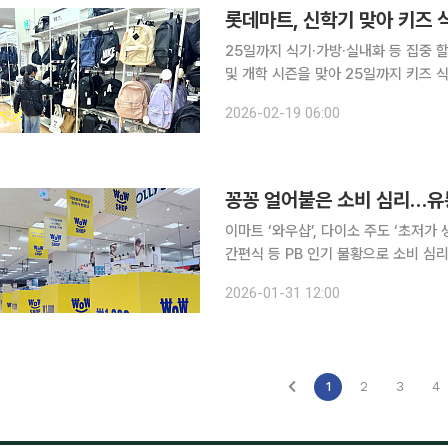
롯데마트, 신학기 맞아 키즈 
25일까지 식기·가방·실내화 등 집중 할인문화센터 체
및 개학 시즌을 맞아 25일까지 키즈 
판매한다고 18일 밝혔다. 롯데마트는 키즈 식기류 150여 종을 엄선해 할인 혜택을 제공한다. 대표
2026-02-19 06:00
상품인 '넘버블록스 올인원 교정 젓가락 
꽁꽁 얼어붙은 소비 심리…유통
이마트 ‘와우샵’, 다이소 주도 ‘초저가
간편식 등 PB 인기 불황으로 소비 심리가 위축되자 오프라인 유통업체들이 ‘초저가 전략’을 전면에
내세우며 돌파구 찾기에 나서고 있다. 
2026-01-31 12:00
하며 소비자 체감 물가를 낮추는 데 
1
2
3
4