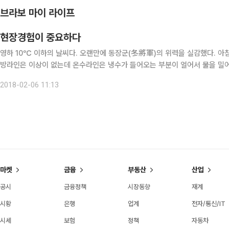
브라보 마이 라이프
현장경험이 중요하다
영하 10℃ 이하의 날씨다. 오랜만에 동장군(冬將軍)의 위력을 실감했다. 아
방라인은 이상이 없는데 온수라인은 냉수가 들어오는 부분이 얼어서 물을 밀어
리소장에게 전화를 했다. 기사를 보내왔는데 아무런 연장을 들고 오지 않고 빈
2018-02-06 11:13
마켓
금융
부동산
산업
공시
금융정책
시장동향
재계
시황
은행
업계
전자/통신/IT
시세
보험
정책
자동차