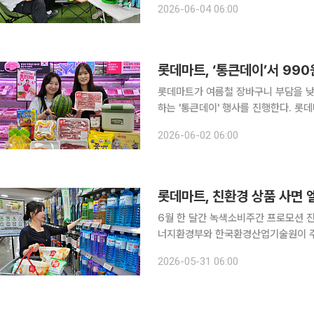
2026-06-04 06:00
에 따르면 캠핑과 피크닉을 결합한 '캠
롯데마트, ‘통큰데이’서 990
롯데마트가 여름철 장바구니 부담을 낮
하는 '통큰데이' 행사를 진행한다. 롯데마트는 3일부터 7일까지 6월 '통큰데이'를 진행한다고 2일
밝혔다. 통큰데이는 롯데마트와 롯데슈퍼가 
2026-06-02 06:00
에서는 상반기 고객들에게 높은 인기를
롯데마트, 친환경 상품 사면
6월 한 달간 녹색소비주간 프로모션 진행저탄소
너지환경부와 한국환경산업기술원이 주관
까지 친환경 소비 프로모션을 진행한다. 이번 행사는 고객의 친환경 소비를 독려하고 녹색 소
2026-05-31 06:00
화 정착에 기여하기 위해 마련했다. 