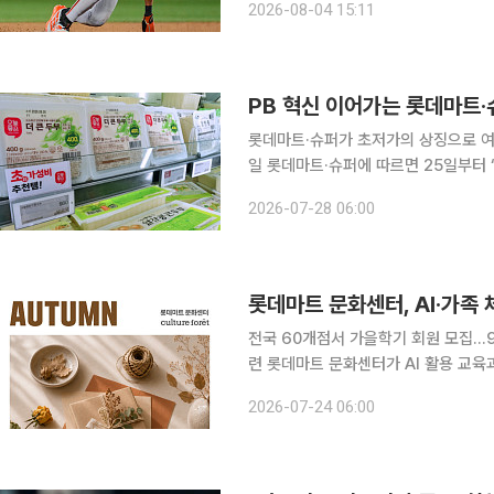
2026-08-04 15:11
PB 혁신 이어가는 롯데마트·슈
롯데마트·슈퍼가 초저가의 상징으로 여겨졌
일 롯데마트·슈퍼에 따르면 25일부터 ‘
(400g)’을 선보이고 있다. 작년 4월 1000원에 선보여 화제가 됐던 PB 베스트셀러 ‘오늘좋은 두부
2026-07-28 06:00
(300g)’와 오늘좋은 콩나물(300g)’
롯데마트 문화센터, AI·가족
전국 60개점서 가을학기 회원 모집…9
련 롯데마트 문화센터가 AI 활용 교육과 추석 음식 만들기 등 가을학기 강좌를 선보인다. 롯데마트
는 전국 60개점 문화센터에서 '2026
2026-07-24 06:00
월부터 운영한다. 어린이집 하원 시간