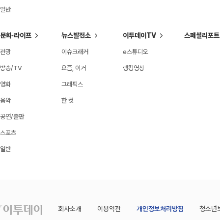
일반
문화·라이프
뉴스발전소
이투데이TV
스페셜리포트
관광
이슈크래커
e스튜디오
방송/TV
요즘, 이거
랭킹영상
영화
그래픽스
음악
한 컷
공연/출판
스포츠
일반
회사소개
이용약관
개인정보처리방침
청소년