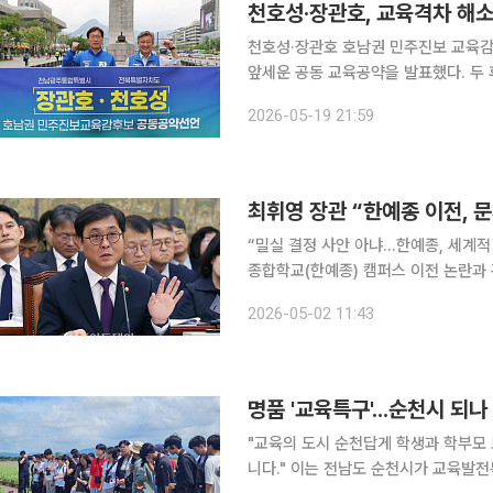
천호성·장관호, 교육격차 해
천호성·장관호 호남권 민주진보 교육감
앞세운 공동 교육공약을 발표했다. 두 후보는 19일 ‘호남권 민주진보 교육감 후보 공동 교육공약’을
발표하고 “교육의 공공성과 평등성을 
2026-05-19 21:59
다. 공동공약에는 모든 학생에게 공
최휘영 장관 “한예종 이전, 
“밀실 결정 사안 아냐…한예종, 세계적 도약 비전이 우선” 최휘
종합학교(한예종) 캠퍼스 이전 논란과 
서 제기된 이전 논의가 확대 해석되며 
2026-05-02 11:43
최휘영 문화체육관광부 장관은 2일 자신
명품 '교육특구'...순천시 되나
"교육의 도시 순천답게 학생과 학부모
니다." 이는 전남도 순천시가 교육발전특구 선도지역 지정을 발판 삼아 미래인재 양성과 교육복지