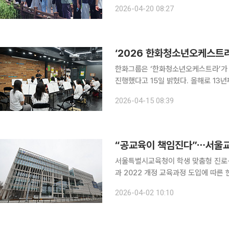
강화를 아우르는 맞춤형 교육정책을 본격 가동하면서
2026-04-20 08:27
확대와 촘촘한 복지망 구축을 통해 저
‘2026 한화청소년오케스트라
한화그룹은 ‘한화청소년오케스트라’가 2
진행했다고 15일 밝혔다. 올해로 13년째를 맞이한 한화청소년오케스트라는 한화그룹과 한국메세나
협회가 함께 운영하는 음악교육 프로그
2026-04-15 08:39
초∙중∙고교생들을 대상으로 전 과정을 
“공교육이 책임진다”⋯서울교
서울특별시교육청이 학생 맞춤형 진로·
과 2022 개정 교육과정 도입에 따른
육 중심의 1대1 지원 체계를 확대하겠다는 취지다. 서울시교육청은 2일 ‘서
2026-04-02 10:10
종합계획’을 발표했다. 이번 계획은 학