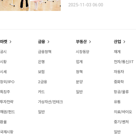
한 배움터가 아니다. 나이 앞에 망설
2025-11-03 06:00
무대다. 나이 거스르는 ‘상승의 예술’
마켓
금융
부동산
산업
공시
금융정책
시장동향
재계
시황
은행
업계
전자/통신/IT
시세
보험
정책
자동차
장외/IPO
2금융
분양
중화학
특징주
카드
일반
항공/물류
투자전략
가상자산/핀테크
유통
채권/펀드
일반
의료/바이오
환율
중기/벤처
국제시황
일반