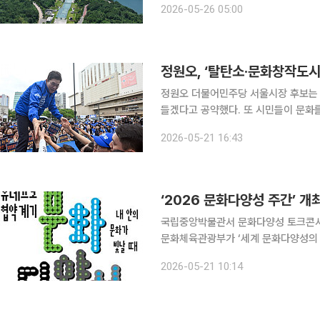
2026-05-26 05:00
걸쳐 약 1500억원을 투입했으며, 개관
정원오, ‘탈탄소·문화창작도시
정원오 더불어민주당 서울시장 후보는 2
들겠다고 공약했다. 또 시민들이 문화
하겠다고 약속했다. 정 후보는 이날 자신의 페이스북에 “기후위기에 강한 서울, ‘탈탄소 수도 서
2026-05-21 16:43
울’의 비전을 말씀드리고자 한다”며 
‘2026 문화다양성 주간’ 
국립중앙박물관서 문화다양성 토크콘서
문화체육관광부가 ‘세계 문화다양성의 
는 행사를 연다. 국립중앙박물관에서
2026-05-21 10:14
되고, 부산·충북·전남·안산 등 문화다