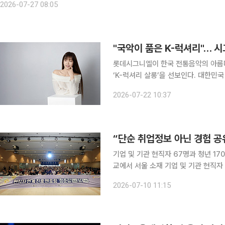
2026-07-27 08:05
"국악이 품은 K-럭셔리"… 
롯데시그니엘이 한국 전통음악의 아름
‘K-럭셔리 살롱’을 선보인다. 대한민국 대표 럭셔리 랜드마크 호텔인 시그니엘 서울은 오는 7월 25
일부터 8월 15일까지 ‘K-럭셔리 살롱’을 개최한다고 밝혔다
2026-07-22 10:37
현대적 감각을 결합해 국내외 VIP 고
“단순 취업정보 아닌 경험 공
기업 및 기관 현직자 67명과 청년 170명 만나 소통 서울시자원봉사센터
교에서 서울 소재 기업 및 기관 현직자
담(Job Talk)’를 열었다고 10일 밝혔다. 청춘잡담은 진로 탐색을 위한 1차 멘토링과 기업
2026-07-10 11:15
업무 현장 체험이 가능한 2차 멘토링으