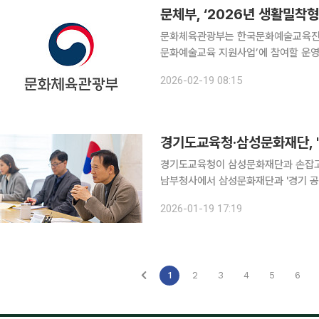
문체부, ‘2026년 생활밀착
문화체육관광부는 한국문화예술교육진흥원
문화예술교육 지원사업’에 참여할 운영기관과 단체를 공모
문화예술교육은 저출생, 인구소멸, 1인
2026-02-19 08:15
가까이에서의 문화 향유 기회를 확대하
경기도교육청이 삼성문화재단과 손잡고 미래 예술
남부청사에서 삼성문화재단과 '경기 공
축'을 위한 업무협약을 체결했다. 이번 협약으로 삼성문화재단이 운영하는 리움미술관(서울)과 호암
2026-01-19 17:19
미술관(용인)의 전문 인력·교육자원이
1
2
3
4
5
6