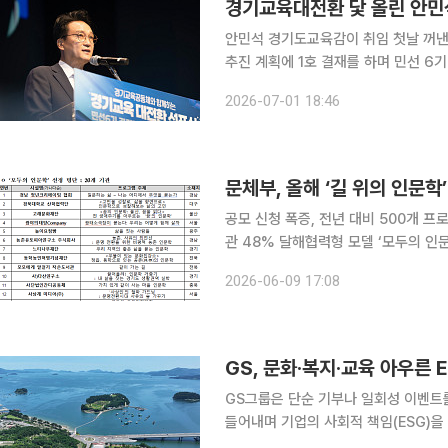
경기교육대전환 닻 올린 안민석
안민석 경기도교육감이 취임 첫날 꺼낸 
추진 계획에 1호 결재를 하며 민선 6
원에 뒀다. 취임식은 의전보다 선언에 가까웠고, 메시지는 분명했다. 경기교육을 암기식·주입식 교
2026-07-01 18:46
육에서 학생이 설레고, 교사가 존중받
공모 신청 폭증, 전년 대비 500개 
관 48% 달해협력형 모델 ‘모두의 인문학’ 첫 도입
화예술교육진흥원과 함께 ‘길 위의 인문학
2026-06-09 17:08
활용 인문 프로그램의 운영기관 120
GS, 문화·복지·교육 아우른 
GS그룹은 단순 기부나 일회성 이벤트를
들어내며 기업의 사회적 책임(ESG)을 꾸준히 실현해 가고
합 문화예술공간 ‘GS칼텍스 예울마루’