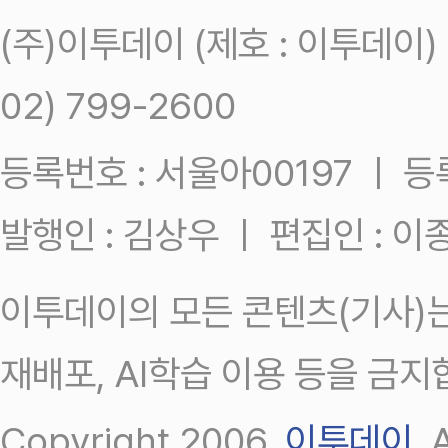
(주)이투데이 (제호 : 이투데이
02) 799-2600
등록번호 : 서울아00197 ㅣ 등록일
발행인 : 김상우 ㅣ 편집인 : 
이투데이의 모든 콘텐츠(기사)는
재배포, AI학습 이용 등을 금지
Copyright 2006.
이투데이
.