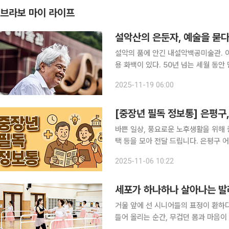
브라보 마이 라이프
설악산의 은둔자, 예술을 묻
설악의 품에 안긴 내설악백공미술관. 이
용 화백이 있다. 50년 넘는 세월 동안 민화와 불화, 조각과 도자기를 넘나
렸던 그는 이제 흙이라는 원초적 재료를 통해 자신만의 예술 세계인 ‘결의 교향곡’을 완성했다. 소년
2025-11-19 06:00
가장의 생존 위한 몸부림 강원도 인제
[중장년 필독 정보통] 은평구
바쁜 일상, 풍요로운 노후생활을 위해 
택 등을 모아 전달 드립니다. 은평구 어르신 일자리 박람회 개최 서울 은평구는 17일 은평구청 5층
은평홀에서 ‘어르신 일자리 박람회’를 
2025-11-06 10:22
재취업 기회는 물론 다양한 일자리 정
세포가 하나하나 살아나는 발
거울 앞에 선 시니어들의 표정이 환하다. “입꼬리 올
들어 올리는 순간, 무겁던 몸과 마음이 가벼워진다. 태안 백화노인복지관의 