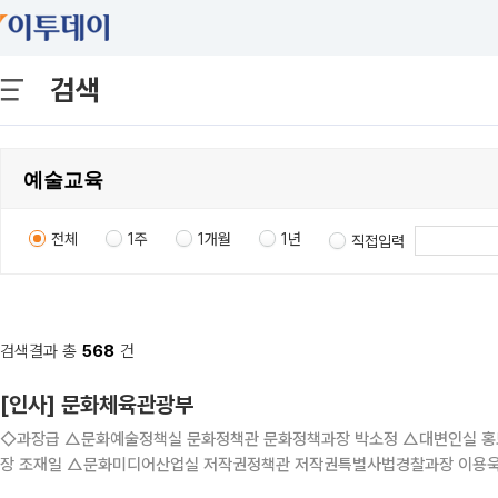
검색
전체
1주
1개월
1년
직접입력
검색결과 총
568
건
[인사] 문화체육관광부
◇과장급 △문화예술정책실 문화정책관 문화정책과장 박소정 △대변인실 홍
장 조재일 △문화미디어산업실 저작권정책관 저작권특별사법경찰과장 이용
동은 △종무실 종무2담당관 김도영 △국민소통실 소통지원관 콘텐츠기획과