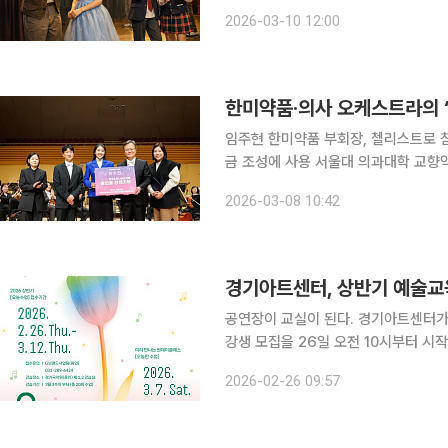
영화, 뮤지컬 등 다양한 예술 활동을 
2026-03-10 12:00
함과 동시에 공동체 안에서의 협력적 
한미약품·의사 오케스트라의 ‘
임주현 한미약품 부회장, 첼리스트로 
금 조성에 사용 서울대 의과대학 교향악단 출신 의료인들을 중심으로 구성된 메디칼 필하모닉 오케
스트라(Medical Philharmonic 
2026-03-08 10:42
선 공연이 관객들의 뜨거운 성원 속에 
공연장이 교실이 된다. 경기아트센터가 
강생 모집을 26일 오전 10시부터 시작했
부터 본격 운영된다. '오늘수업 : ARTS'는 수원 경기아트센터와 용인 경기국악원에서 개별로 운영
2026-02-26 09:57
되던 예술교육 프로그램을 하나의 체계