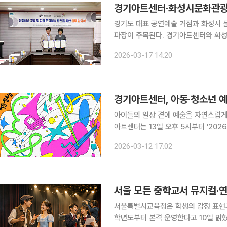
경기아트센터·화성시문화관광
경기도 대표 공연예술 거점과 화성시 
파장이 주목된다. 경기아트센터와 화성시문화관광재단은 17일 경기아트센터 회의실에서 지역 문화
예술 발전과 도민 문화향유 기회 확대를 위한 업무
2026-03-17 14:20
플랫폼과 인구 100만을 향해 가는 
아이들의 일상 곁에 예술을 자연스럽게 
아트센터는 13일 오후 5시부터 '202
술강사를 공개 모집한다고 12일 밝혔다. '툭, 예술'은 문화예술 접근 기회가 상대적으로 적은 아
2026-03-12 17:02
소년을 대상으로 공연예술 기반 기초
서울 모든 중학교서 뮤지컬·
서울특별시교육청은 학생의 감정 표현과
학년도부터 본격 운영한다고 10일 밝혔다. 정서기반 예술교육은 학교 교육과정 내 음악, 미