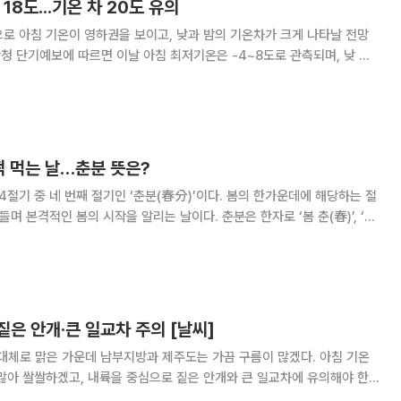
 18도...기온 차 20도 유의
로 아침 기온이 영하권을 보이고, 낮과 밤의 기온차가 크게 나타날 전망
를 것으로 예상된다. 특히, 오늘과 내일은 전국 내륙, 모레는 중부지방을 중
이 있어 농작물 관리에 주의가 필요하
이떡 먹는 날…춘분 뜻은?
4절기 중 네 번째 절기인 ‘춘분(春分)’이다. 봄의 한가운데에 해당하는 절
 봄의 시작을 알리는 날이다. 춘분은 한자로 ‘봄 춘(春)’, ‘나
밤의 길이가 같아진다는 뜻을 지닌다. 태양이 남쪽에서 북쪽으로 이동하며 적
태양 황경이 0도가
은 안개·큰 일교차 주의 [날씨]
대체로 맑은 가운데 남부지방과 제주도는 가끔 구름이 많겠다. 아침 기온
많아 쌀쌀하겠고, 내륙을 중심으로 짙은 안개와 큰 일교차에 유의해야 한