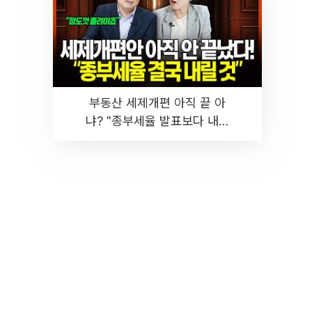
부동산 세제개편 아직 끝 아
냐? "종부세율 발표보다 내릴
것" 장기거주·양도세 전망 I 집
땅지성 I 김인만, 진미윤