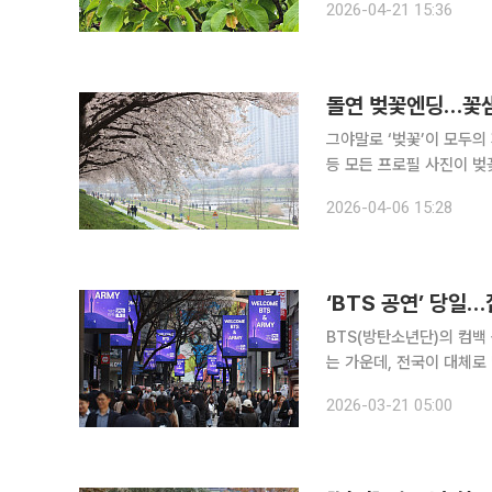
2026-04-21 15:36
고 있다. 과수와 채소, 
돌연 벚꽃엔딩…꽃
그야말로 ‘벚꽃’이 모두의
등 모든 프로필 사진이 벚
곳곳의 만개한 벚꽃을 즐기려는 이들로 가득했죠. 
2026-04-06 15:28
울 여의도 윤중로와 송파 
‘BTS 공연’ 당일…
BTS(방탄소년단)의 컴백
는 가운데, 전국이 대체로
다. 기상청에 따르면 이날 서해상에 위치한 고기압이 동쪽으로 이동하면서 전국은 대체로 맑은 날씨
2026-03-21 05:00
를 보이겠다. 다만 낮 동