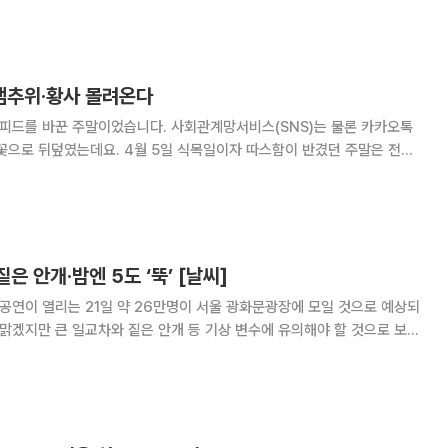
밭작물 등 농작물 전반이 저온 변수에 노출되면서
샘추위·황사 몰려온다
 피드를 바꾼 주말이었습니다. 사회관계망서비스(SNS)는 물론 카카오톡
꽃으로 뒤덮였는데요. 4월 5일 식목일이자 따스함이 반겼던 주말은 전국
약간은 흐린 날씨도 이들을 막지 못했는데요. 서
석촌호수 등 벚꽃 명소에서는 각각 벚꽃
짙은 안개·밤엔 5도 ‘뚝’ [날씨]
 공연이 열리는 21일 약 26만명이 서울 광화문광장에 모일 것으로 예상되
 맑겠지만 큰 일교차와 짙은 안개 등 기상 변수에 유의해야 할 것으로 보인
안 햇볕으로 달궈진 지표면이 밤사이 빠