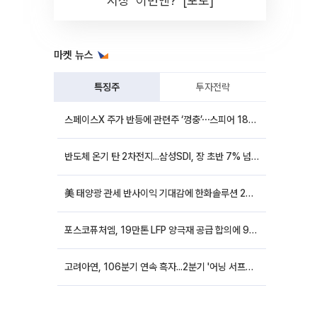
시장 '이번엔?' [포토]
마켓 뉴스
특징주
투자전략
스페이스X 주가 반등에 관련주 ‘껑충’⋯스피어 18%ㆍ에이치브이엠 12%↑
반도체 온기 탄 2차전지...삼성SDI, 장 초반 7% 넘게 껑충
美 태양광 관세 반사이익 기대감에 한화솔루션 20%대·OCI홀딩스 14%대 급등
포스코퓨처엠, 19만톤 LFP 양극재 공급 합의에 9%대 강세
고려아연, 106분기 연속 흑자...2분기 '어닝 서프라이즈'에 장 초반 12%대 강세