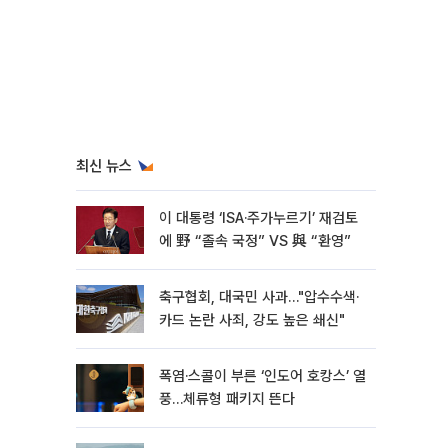
최신 뉴스
이 대통령 ‘ISA·주가누르기’ 재검토
에 野 “졸속 국정” VS 與 “환영”
축구협회, 대국민 사과…"압수수색·
카드 논란 사죄, 강도 높은 쇄신"
폭염·스콜이 부른 ‘인도어 호캉스’ 열
풍…체류형 패키지 뜬다