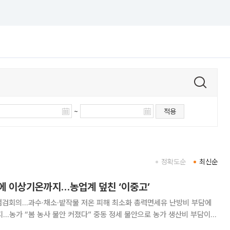
~
적용
정확도순
최신순
에 이상기온까지…농업계 덮친 ‘이중고’
점검회의…과수·채소·밭작물 저온 피해 최소화 총력면세유 난방비 부담에
 불안 커졌다” 중동 정세 불안으로 농가 생산비 부담이
상저온에 따른 농작물 피해 우려까지 커지며 농업계의 긴장 수위가 높아지