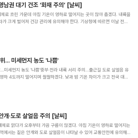
남권 대기 건조 ‘화재 주의’ [날씨]
대체로 흐린 가운데 아침 기온이 영하로 떨어지는 곳이 많아 춥겠다. 내륙을
 벌어져 건강 관리에 유의해야 한다. 기상청에 따르면 이날 전국
 동쪽으로 이동하는 고기압의 가장자리에 들겠다. 전국이 대체로 흐린 날씨
오후 사이 인천과 경기 서해안, 충남
... 미세먼지 농도 '나쁨'
안팎…미세먼지 농도 '나쁨'중부·전라 내륙 서리 주의…출근길 도로 살얼음 유
기상청은 11일 아침 최저기온이 영하 4도에서 영
10일 발표했다. 낮 최고기온은
개·도로 살얼음 주의 [날씨]
대체로 맑다가 오후부터 가끔 구름이 많겠다. 아침 기온이 영하로 떨어지는
지역에서는 짙은 안개와 도로 살얼음이 나타날 수 있어 교통안전에 유의해