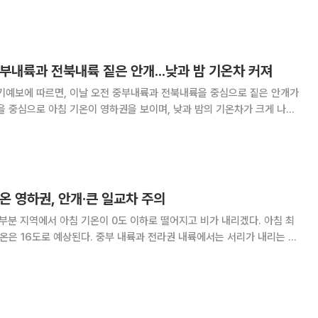
대체로 맑겠으나 남부지방과 제주도는 가끔 구름이 많겠다. 아침 최저기
중부내륙과 전북내륙 짙은 안개...낮과 밤 기온차 커져
단기예보에 따르면, 이날 오전 중부내륙과 전북내륙을 중심으로 짙은 안개가
을 중심으로 아침 기온이 영하권을 보이며, 낮과 밤의 기온차가 크게 나타
 강이나 호수, 골짜기에 인접한 도로에서는 안개가 더욱 짙게 끼며, 기온이
안개가 얼어붙어 도로 살얼음이 나타나
기온 영하권, 안개·큰 일교차 주의
부분 지역에서 아침 기온이 0도 이하로 떨어지고 비가 내리겠다. 아침 최
중부 내륙과 전라권 내륙에서는 서리가 내리는 곳
의해야 한다. 경기도 남동부, 강원도와 충청 및 전라권 내륙을 중심으로 가
은 안개가 끼는 곳이 있어 안전관리