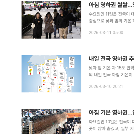
아침 영하권 쌀쌀…영
수요일인 11일은 전국이 
중심으로 낮과 밤의 기온 차가 크게
은 중국 상하이 부근에서
2026-03-11 05:00
를 보이겠으며, 오전부터 
내일 전국 영하권 추위
낮과 밤 기온 차 15도 
의 내일 전국 아침 기온이 영하 4도까지 떨어지며 쌀쌀하겠다. 낮과 밤 기온 차이가 크고 전국 대부
분 지역에서 미세먼지 농도가 높을 것으로 보인다. 
2026-03-10 20:21
상 4도 사이가 되겠다고 
아침 기온 영하권…안
화요일인 10일은 전국이 
곳이 많아 춥겠고, 일부 