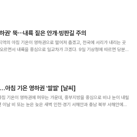
 맑다가 오후부터 가끔 구름이 많겠으며,
영하권' 뚝⋯내륙 짙은 안개·빙판길 주의
지역의 아침 기온이 영하권으로 떨어져 춥겠고, 전국에 서리가 내리는 곳
 내륙을 중심으로 일교차가 크겠다. 9일 기상청에 따르면 당분간
 기온이 낮아 춥겠다. 아침 최저기온은 -5~2도, 낮 최고기온은 7~12도
면서 내륙을 중심으로 일교차가 크겠다
…아침 기온 영하권 '쌀쌀' [날씨]
아침 기온이 영하권에 머무는 가운데, 중부지방을 중심으로 비나 눈이 내릴
이 그 밖의 중부지방(충북 남부 제외)으로 점차 확대될 것으로 보인다. 대
강수가 그치겠으나, 경기 동부와 충북