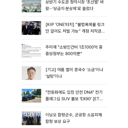
상반기 수도권 청약시장 '초선별' 바
람⋯'상급지·분상제'로 쏠렸다
[K·IP ‘ONE’터치] “불법복제물 링크
만 걸어도 처벌 가능” 개정 저작권
법 어떻게 바뀌었나
추미애 "소방인건비 1조1000억 중
중앙정부는 800억뿐"
[기고] 여름 별미 콩국수 ‘소금’이냐
‘설탕’이냐
"전동화에도 입힌 안전 DNA" 전기
플래그십 SUV 볼보 'EX90' [ET의
모빌리티]
이남오 함평군수, 군공항 소음피해
함평 보상 요구