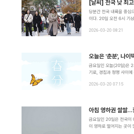
[날씨] 전국 낮 최고
당분간 전국 내륙을 중심으
이다. 20일 오전 6시 기상청 단기예보에 따르면 이날 아침 최저기온은 -4~8도로 관측되며, 낮 최
고기온은 11~18도에 이
2026-03-20 08:21
심으로 서리가 내리는 곳
오늘은 '춘분', 나
금요일인 오늘(20일)은 2
기로, 경칩과 청명 사이에 들며 본격적인
눌 분(分)’을 써 낮과 
2026-03-20 07:15
도를 통과하는 시점, 즉 
아침 영하권 쌀쌀…짙
금요일인 20일은 전국이 
이 영하로 떨어지는 곳이 
다. 기상청에 따르면 이날 전국은 서해상에서 동쪽으로 이동하는 고기압의 영향을 받겠다. 전국이