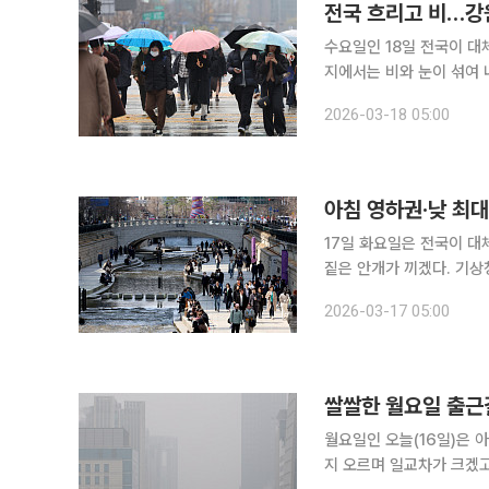
전국 흐리고 비…강원
수요일인 18일 전국이 대
지에서는 비와 눈이 섞여 내리는 곳도 있겠다. 기상청에
전라권, 경상서부, 제주도
2026-03-18 05:00
부에는 늦은 새벽 0.1m
아침 영하권·낮 최대
17일 화요일은 전국이 대
짙은 안개가 끼겠다. 기상청에 따르면 17일 아침 최저기온은 -3~8도, 낮 최고기온은 12~18도로 평
년과 비슷하거나 조금 높은
2026-03-17 05:00
지고 낮에는 기온이 크게 
쌀쌀한 월요일 출근길
월요일인 오늘(16일)은 
지 오르며 일교차가 크겠고 일