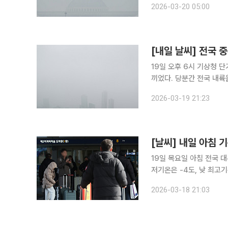
2026-03-20 05:00
[내일 날씨] 전국 
19일 오후 6시 기상청 
끼었다. 당분간 전국 내륙
날 전망이다. 특히 내륙의
2026-03-19 21:23
낮은 지역에서는 지면에 
[날씨] 내일 아침 
19일 목요일 아침 전국 대
저기온은 -4도, 낮 최고기온은 16도로 예상된다. 
이 있어 농작물 관리에 유
2026-03-18 21:03
시거리 200m 미만의 짙