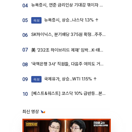
뉴욕증시, 연준 금리인상 기대감 꺾이자 상승...S&P500 사상 최고치 [종합]
04
뉴욕증시, 상승...나스닥 1.3% ↑
05
속보
SK하이닉스, 분기배당 375원 확정…주주환원책 9월로 앞당겨 발표
06
07
美 ‘232조 하이브리드 제재’ 임박…K-태양광, 불확실성 털고 날개 다나
'국책은행 3사' 직원들, 다음주 여의도 거리 나서는 까닭은
08
국제유가, 상승...WTI 1.15% ↑
09
속보
[베스트&워스트] 코스닥 10% 급반등…본느, 최대주주 변경 기대에 270% 폭등
10
최신 영상