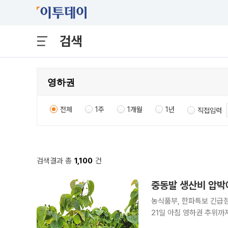
검색
전체
1주
1개월
1년
직접입력
검색결과 총
1,100
건
중동발 생산비 압박
농식품부, 한파특보 긴급
21일 아침 영하권 추위까지…농가 “봄 농사
커진 가운데 설상가상 이