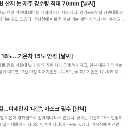
 산지 눈·제주 강수량 최대 70mm [날씨]
체로 흐린 가운데 대부분 지역에 비가 내리겠다. 경기북동부와 강원내륙·산
 따르면 이날 비는 새벽 경기남부와 충청권,
에서 시작해 오전부터 오후 사이 전국으로 확대되겠다. 서울·인천·경기북
m 미만의 빗방울이 떨어지는 곳이 있겠
 18도…기온차 15도 안팎 [날씨]
체로 맑은 가운데 낮과 밤의 기온 차가 크게 벌어지고, 일부 내륙 지역에는
 수준을 보이겠다. 다만 아침에는 대부분 지역의 기온이 0도 이하로 떨어
올라 일교차가 15도 안팎까지
…미세먼지 '나쁨', 마스크 필수 [날씨]
아침 기온이 영하권으로 떨어지며 다소 춥겠다. 낮에는 기온이 15도 안팎까
부 내륙에는 서리와 안개가 나타나는 곳도 있겠다. 기상청에 따르면