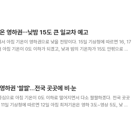
서 이동하는 고기압의 가장자리에 들어 가끔 구름이 많겠다. 아침 최저
 7도, 낮 최고기온은 10도에서
기온 영하권⋯낮밤 15도 큰 일교차 예고
이 영하권으로 낮을 전망이다. 15일 기상청에 따르면 16, 17
 아침 기온이 0도 이하가 되겠고, 낮과 밤의 기온차가 15도 안팎으로 클
은 “한파영향예보와 앞으로 발표되는 기상정보를 참고해 건강관리에 유의
하기 바란다”고 당부했다. 또 새벽부터 아침 사이 중부내륙
 영하권 '쌀쌀'…전국 곳곳에 비·눈
중심으로 아침 기온이 0도 이하로 떨어지면서 다소 쌀쌀하겠다. 전국 곳곳
 11일 기상청에 따르면 12일 아침 최저기온은 영하 3도~영상 5도, 낮 최
다. 이는 평년(최저 영하 4도~영상 4도, 최고 9~13도)과 비슷한 수준이
온은 1도까지 내려간다.