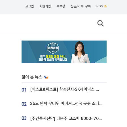
로그인
회원가입
속보창
신문/PDF 구독
RSS
많이 본 뉴스
[베스트&워스트] 삼성전자·SK하이닉스 밀린 한 주…상상인증권은 85% 급등
01
35도 안팎 무더위 이어져…전국 곳곳 소나기 [오늘 날씨]
02
03
[주간증시전망] 다음주 코스피 6000~7000⋯“外人 수급은 정책이 변수”