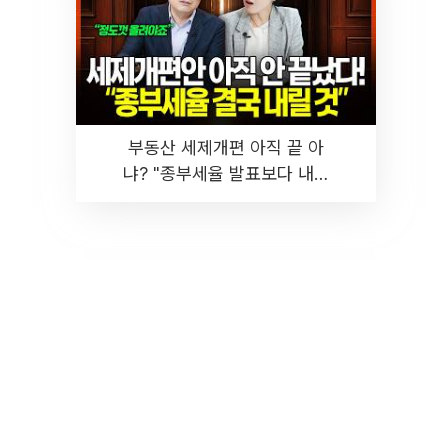
부동산 세제개편 아직 끝 아
냐? "종부세율 발표보다 내릴
것" 장기거주·양도세 전망 I 집
땅지성 I 김인만, 진미윤