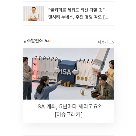
“골키퍼로 세워도 최선 다할 것”⋯
맨시티 누네스, 주전 경쟁 각오 [인
터뷰]
뉴스발전소
ISA 계좌, 5년마다 깨라고요?
[이슈크래커]