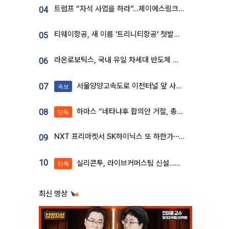
트럼프 “자석 사업을 하라”…제이에스링크, 비중국 영구자석 공급망 구축 속도
04
티웨이항공, 새 이름 '트리니티항공' 첫발…SSC 전략 본격화
05
라온로보틱스, 국내 유일 차세대 반도체 공정 로봇 개발 ‘고객사 테스트 진행’
06
서울양양고속도로 이천터널 앞 사고 발생
07
속보
하마스 “네타냐후 합의안 거절, 총선 앞두고 시간 끌기”
08
단독
NXT 프리마켓서 SK하이닉스 또 하한가⋯‘11주 거래’에 시초가 왜곡
09
10
실리콘투, 라이브커머스팀 신설…K뷰티 ‘글로벌 판매망’ 확대[K뷰티 라방戰]
단독
최신 영상