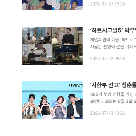
2026-07-27 13:26
했다. 두 사람은 이날 경
‘하트시그널5’ 박
채널A 연애 예능 ‘하트시
사람은 촬영이 끝난 뒤에도 만남을 이어
지막 회에서 한 달간 ‘시그널
2026-07-22 09:25
을 앞두고 입주자들은 각각
'시한부 선고' 청춘
SBS가 투병 경험을 가진
보인다. SBS는 8월 3일 오후 10시 새 연애 리얼리티 프로그램 '내 남은 연애'를 첫 방송한다고 13일
밝혔다. '내 남은 연애'는 시한부 선고를 받았거나 생사를 넘나드는 투병을 경험한 청춘남녀들이 다
2026-07-13 13:26
시 삶과 사랑을 마주하는