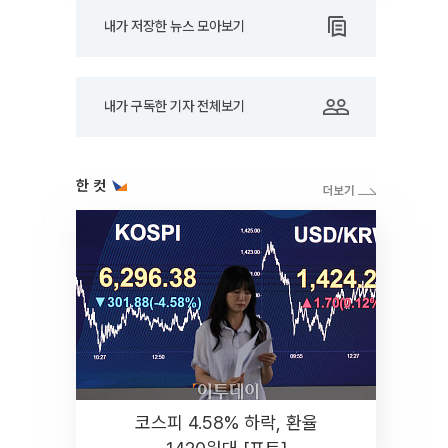
내가 저장한 뉴스 모아보기
내가 구독한 기자 전체보기
한 컷
코스피 4.58% 하락, 환율