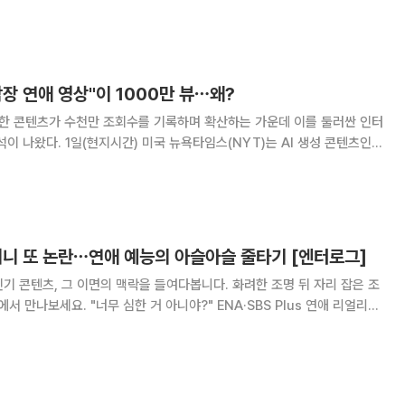
 대해 사실관계를 확인 중"이라며 "제작진은 현재 사안을 무겁게 받아들
다"고 전했다. 이어 "사실 여부와 관계없이 해당
장 연애 영상"이 1000만 뷰⋯왜?
당한 콘텐츠가 수천만 조회수를 기록하며 확산하는 가운데 이를 둘러싼 인터
임스(NYT)는 AI 생성 콘텐츠인
라인 문화의 새로운 화두로 떠오르고 있다고 보도했다. 보도에 따르면 틱
'은 3월 AI로 제작
더니 또 논란⋯연애 예능의 아슬아슬 줄타기 [엔터로그]
기 콘텐츠, 그 이면의 맥락을 들여다봅니다. 화려한 조명 뒤 자리 잡은 조
야?" ENA·SBS Plus 연애 리얼리티
를 향한 시청자 반응입니다. 최근 일부 출연자들의 경쟁 구도가
서는 갑론을박이