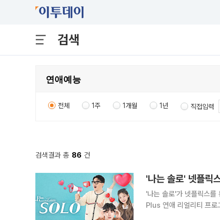
검색
전체
1주
1개월
1년
직접입력
검색결과 총
86
건
'나는 솔로' 넷플
'나는 솔로'가 넷플릭스를 통해 전 세계 시
Plus 연애 리얼리티 프로
여 개 국가에서 독점 스트