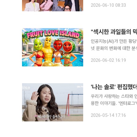
부 출연자와 관련한 의혹에
2026-06-10 08:33
이고 있
"섹시한 과일들의 막
인공지능(AI)가 만든 황
넷 문화의 변화에 대한 분석이 나왔다. 1일(현지시간) 미국 뉴욕타
이른바 'AI 슬롭' 현상이 온
2026-06-02 16:19
톡 계정 'ai.cinema021
'나는 솔로' 편집했
우리가 사랑하는 스타와 인
용한 이야기들. '엔터로그'에서 만나보세요. "너무 심한 거 아니
예능 '나는 SOLO(나는 솔로)' 31기
2026-05-14 17:16
전파를 타며 온라인상에