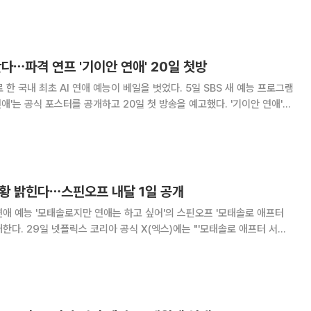
다'(이하 '나솔사계')도 함께 글로벌 공개됐다. '
탄다⋯파격 연프 '기이안 연애' 20일 첫방
최초 AI 연애 예능이 베일을 벗었다. 5일 SBS 새 예능 프로그램
는 공식 포스터를 공개하고 20일 첫 방송을 예고했다. '기이안 연애'는
 파트너와 직접 데이트를 하며 감정의 변화를 경험하는 과정을 담은 연애
상대가 AI여도 사
근황 밝힌다⋯스핀오프 내달 1일 공개
애 예능 '모태솔로지만 연애는 하고 싶어'의 스핀오프 '모태솔로 애프터
'모태솔로 애프터 서비
단독 공개된다"는 내용과 함께 공식 포스터가 공개됐다. '모태솔로 애프
리지널 연애 예능 '모태솔로지