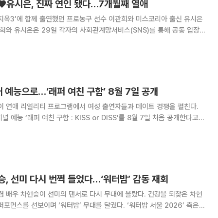
희♥유시은, 진짜 연인 됐다…7개월째 열애
지옥3’에 함께 출연했던 프로농구 선수 이관희와 미스코리아 출신 유시은
접 인정했다. 두 사람은 “많은 분께서 보내주신 따뜻한 관심 속에 조용히
서로를 알아가는 시간을 가져왔다”고 밝혔다. 이어 “이제는 여
애 예능으로…‘래퍼 여친 구함’ 8월 7일 공개
이 연애 리얼리티 프로그램에서 여성 출연자들과 데이트 경쟁을 펼친다.
예능 ‘래퍼 여친 구함 : KISS or DISS’를 8월 7일 처음 공개한다고
래퍼들과 ‘뮤즈’로 등장하는 여성 출연자들의 데이트를 담은 연애 리얼리
 로얄포포(Royal 44),
, 선미 다시 번쩍 들었다…‘워터밤’ 감동 재회
겸 배우 차현승이 선미의 댄서로 다시 무대에 올랐다. 건강을 되찾은 차현
선보이며 ‘워터밤’ 무대를 달궜다. ‘워터밤 서울 2026’ 측은
 “이거지! 다시 만났다!”라는 글과 함께 선미와 차현승의 무대 영상을 공개