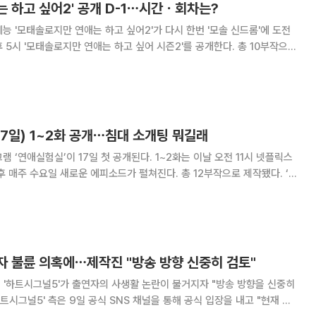
 하고 싶어2' 공개 D-1⋯시간ㆍ회차는?
능 '모태솔로지만 연애는 하고 싶어2'가 다시 한번 '모솔 신드롬'에 도전
첫날 1회부터 4회까지 선보이며, 이후 매주 화요일 2회씩 순차 공개돼 4
주간 시청자들을 만난다. '모태솔로지만 연애는 하고
17일) 1~2화 공개⋯침대 소개팅 뭐길래
 ‘연애실험실’이 17일 첫 공개된다. 1~2화는 이날 오전 11시 넷플릭스
 매주 수요일 새로운 에피소드가 펼쳐진다. 총 12부작으로 제작됐다. ‘연
 상황에 놓인 참가자들의 감정 변화를 관찰하는 연애 실험 리얼리티다.
애 감정에 어떤 영향을 미치는지를
자 불륜 의혹에⋯제작진 "방송 방향 신중히 검토"
 '하트시그널5'가 출연자의 사생활 논란이 불거지자 "방송 방향을 신중히