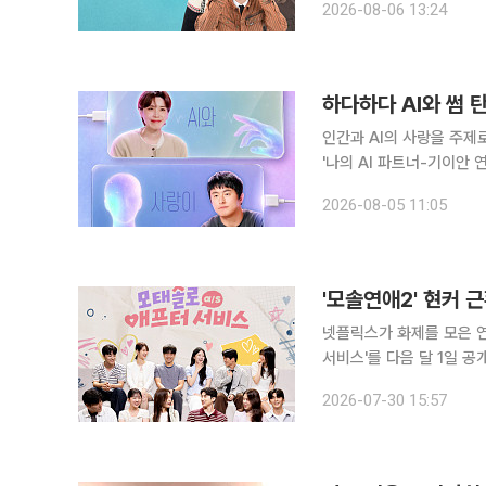
2026-08-06 13:24
하다하다 AI와 썸 
인간과 AI의 사랑을 주제로 한 국내 
'나의 AI 파트너-기이안 연애'
인간 대표 출연자들이 AI
2026-08-05 11:05
서바이벌 프로그램이다. '
'모솔연애2' 현커 
넷플릭스가 화제를 모은 연
서비스'를 다음 달 1일 공개한다. 29일 넷플릭스 코리아 공식 X(엑스)에는 "
스'가 8월 1일 넷플릭스에서 
2026-07-30 15:57
터 서비스'는 넷플릭스 오