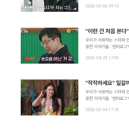
이어 돌싱녀들의 나이와 직
2026-05-06 09:15
않아 
"이런 건 처음 본다
우리가 사랑하는 스타와 인
용한 이야기들. '엔터로그'에서 만나보세요. 연애 예능의 열
설렘은 물론 치열한 경쟁
2026-04-29 17:09
나 다큐멘터리 같은 매력도
"작작하세요" 일갈까
우리가 사랑하는 스타와 인
용한 이야기들. '엔터로그'에서 만나보세요. 연애 예능의 마
가는 선택을 포기하고, 
2026-02-04 17:18
시리즈 '솔로지옥 시즌5(이