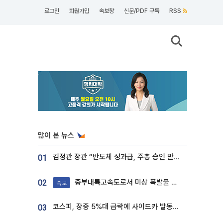
로그인
회원가입
속보창
신문/PDF 구독
RSS
많이 본 뉴스
김정관 장관 “반도체 성과급, 주총 승인 받도록”…상법·자본시장법 개정 시사
01
중부내륙고속도로서 미상 폭발물 발견
02
속보
코스피, 장중 5%대 급락에 사이드카 발동…삼성·SK 동반 폭락
03