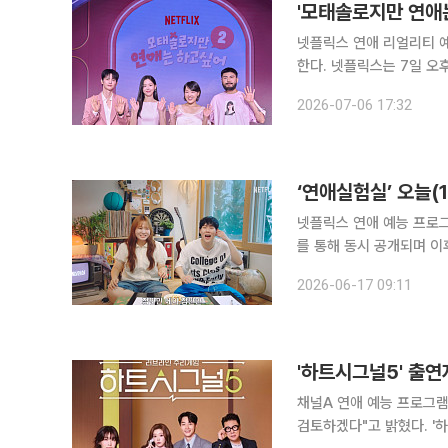
'모태솔로지만 연애는
넷플릭스 연애 리얼리티 예
한다. 넷플릭스는 7일 오후 5시 '모태솔로지만 연애는 하고 싶어 시즌2'를 공개한다. 총 10부작으로
제작된 이번 시즌은 공개 
2026-07-06 17:32
‘연애실험실’ 오늘(
넷플릭스 연애 예능 프로그램
를 통해 동시 공개되며 이후
애실험실’은 예측 불가능한
2026-06-17 09:11
다양한 환경과 조건이 연
'하트시그널5' 출연
채널A 연애 예능 프로그램
검토하겠다"고 밝혔다. '하트시그널5' 측은 9일 공식 SNS 채널을 통해 공식 입장을 내고 "현재 일