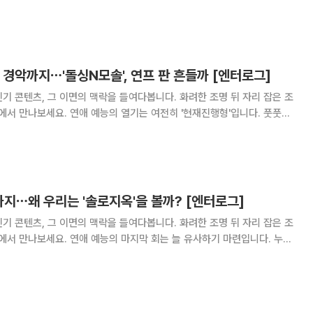
업이 공개돼 눈길을 끌었다. 이들의 이혼 사유, 자녀 여부는 베일을 벗지
궁금증을 높였다. 이날 첫 번째로 출연진
" 경악까지⋯'돌싱N모솔', 연프 판 흔들까 [엔터로그]
기 콘텐츠, 그 이면의 맥락을 들여다봅니다. 화려한 조명 뒤 자리 잡은 조
기는 여전히 '현재진행형'입니다. 풋풋한
, 냉철한 진단, 때로는 전문가들의 멘토링까지 더해지면서 서바이벌 예능이
, 막장 드라마를 연상케 하는 모습
지⋯왜 우리는 '솔로지옥'을 볼까? [엔터로그]
기 콘텐츠, 그 이면의 맥락을 들여다봅니다. 화려한 조명 뒤 자리 잡은 조
지막 회는 늘 유사하기 마련입니다. 누군
마음이 닿은 커플은 손을 잡고 촬영장을 빠져나가는데요. 넷플릭스 오리지널
하 솔로지옥5)' 역시 최종 선택