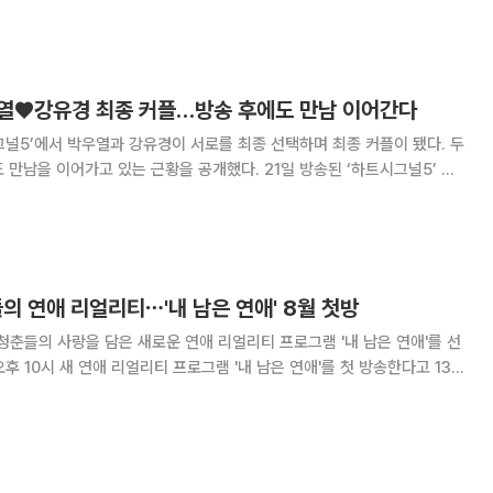
기 고양시 킨텍스 야외 무대에서
우열♥강유경 최종 커플…방송 후에도 만남 이어간다
그널5’에서 박우열과 강유경이 서로를 최종 선택하며 최종 커플이 됐다. 두
가고 있는 근황을 공개했다. 21일 방송된 ‘하트시그널5’ 마
 하우스’에서 생활한 입주자들의 최종 선택 결과가 공개됐다. 최종 선택
 1대1 대화를 나누며 그동안
들의 연애 리얼리티⋯'내 남은 연애' 8월 첫방
 청춘들의 사랑을 담은 새로운 연애 리얼리티 프로그램 '내 남은 연애'를 선
 과정을 담은 프로그램이