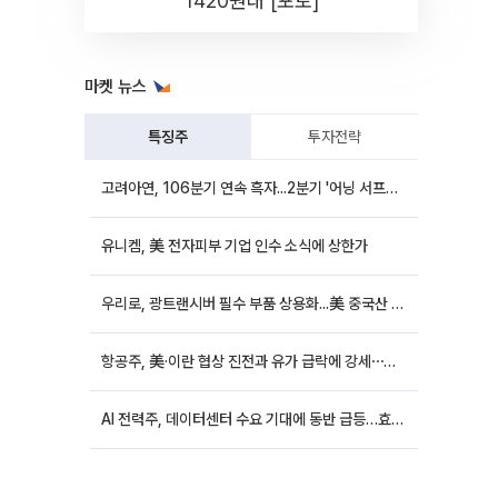
1420원대 [포토]
마켓 뉴스
특징주
투자전략
고려아연, 106분기 연속 흑자...2분기 '어닝 서프라이즈'에 장 초반 12%대 강세
유니켐, 美 전자피부 기업 인수 소식에 상한가
우리로, 광트랜시버 필수 부품 상용화...美 중국산 퇴출 추진에 상승세
항공주, 美·이란 협상 진전과 유가 급락에 강세⋯한진칼 8%↑
AI 전력주, 데이터센터 수요 기대에 동반 급등…효성중공업 10%↑