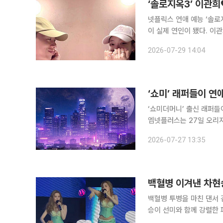
‘솔로지옥3’ 이관
넷플릭스 연애 예능 ‘솔로
이 실제 연인이 됐다. 이관희와 유시은은 29일 각자의 사회관계망서비스(SNS)를 통해 공동 입장문
을 올리고 열애 사실을 직
2026-07-29 14:04
‘쇼미’ 래퍼들이 연
‘쇼미더머니’ 출신 래퍼들
엠넷플러스는 27일 오리지널 
밝혔다. 프로그램은 남성 
2026-07-27 13:35
티다. 첫 번째 데이트에는
백혈병 이겨낸 차현승
백혈병 투병을 마친 댄서 
승이 선미와 함께 강렬한 퍼포먼스를 
26일 공식 SNS를 통해