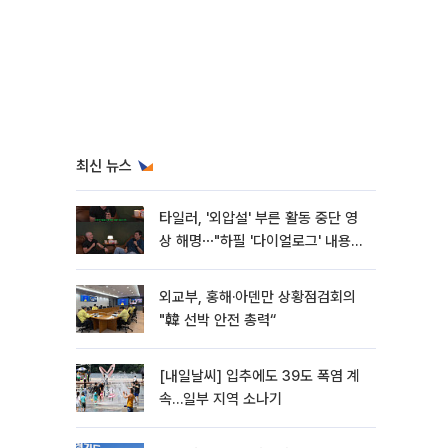
최신 뉴스
타일러, '외압설' 부른 활동 중단 영
상 해명⋯"하필 '다이얼로그' 내용이
라"
외교부, 홍해·아덴만 상황점검회의
"韓 선박 안전 총력“
[내일날씨] 입추에도 39도 폭염 계
속…일부 지역 소나기