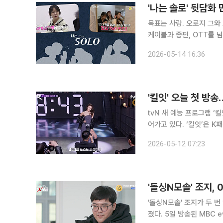
'나는 솔로' 뒷담화 
목표는 사랑. 오로지 그와
케이블과 종편, OTT를 넘나드는
지보다 오가는 말과 쌓이는
2026-05-14 16:36
플러스 ‘나는 SOLO ’가 
'킬잇' 오늘 첫 방
tvN 새 예능 프로그램 ‘
어가고 있다. ‘킬잇’은 K패션 트렌드를 이끌 차세대 스타일 크리에이터를 발굴하는 패션 서바이벌
프로그램이다. ‘도전! 수퍼
2026-05-12 07:23
년 만에 내놓는 패션 서바
'돌싱N모솔' 조지,
'돌싱N모솔' 조지가 두 번
졌다. 5일 방송된 MBC every1·E채널 예능 프로그램 '돌싱N모솔'에서는 모솔남들의 자기 소개에