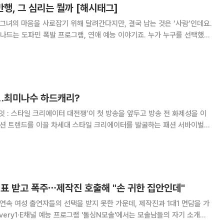
만행, 그 심리는 뭘까 [해시태그]
 그녀의 마음을 사로잡기 위해 달려간다지만, 결국 남는 것은 ‘사람’인데요.
 도파민 폭발 프로그램, 연애 예능 이야기죠. 누가 누구를 선택했는
 오해, 그리고 감정표출이 더 오래 회자되기 마련인데요. 특히 ENA·SBS
그랬죠. 어느 순간
송…최미나수 하드캐리?
킬잇 : 스타일 크리에이터 대전쟁’이 첫 방송을 앞두고 방송 전 화제성을 이
모델 코리아’, ‘프로젝트 런웨이 코리아’ 등을 선보였던 CJ ENM이 약 10
이벌로, 오늘(12일
 0표 받고 폭주⋯제작진 호출해 "손 귀한 집안인데"
 연속 여성 출연자들의 선택을 받지 못한 가운데, 제작진과 1대1 면담을 가