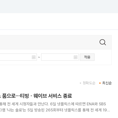
~
적용
정확도순
최신순
릭스 품으로⋯티빙ㆍ웨이브 서비스 종료
청자들과 만난다. 6일 넷플릭스에 따르면 ENA와 SBS
그램 '나는 솔로'는 5일 방송된 265회부터 넷플릭스를 통해 전 세계 190
리밍을 시작했다. 스핀오프 프로그램인 '나는 솔로, 그 후 사랑은 계속된