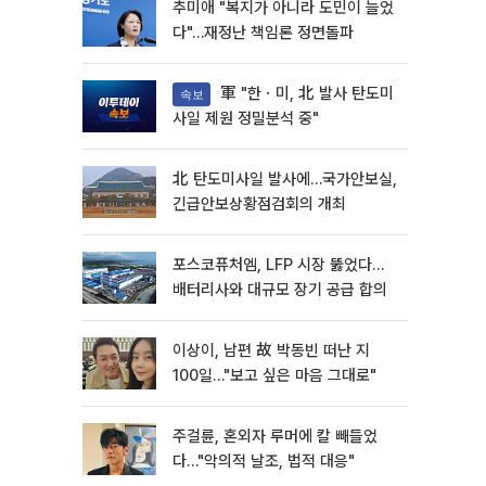
추미애 "복지가 아니라 도민이 늘었
다"…재정난 책임론 정면돌파
軍 "한ㆍ미, 北 발사 탄도미
속보
사일 제원 정밀분석 중"
北 탄도미사일 발사에…국가안보실,
긴급안보상황점검회의 개최
포스코퓨처엠, LFP 시장 뚫었다…
배터리사와 대규모 장기 공급 합의
이상이, 남편 故 박동빈 떠난 지
100일…"보고 싶은 마음 그대로"
주걸륜, 혼외자 루머에 칼 빼들었
다…"악의적 날조, 법적 대응"