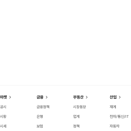
마켓
금융
부동산
산업
공시
금융정책
시장동향
재계
시황
은행
업계
전자/통신/IT
시세
보험
정책
자동차