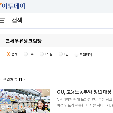
검색
전체
1주
1개월
1년
직접입력
검색결과 총
11
건
CU, 고용노동부와 청년 대상
누적 1억개 판매 돌파한 연세우유 생크
여점 인프라 활용한 디지털 사이니지,
구매 후 포켓CU QR 스캔 시 아이패드 등 경품 추첨 응모 편의