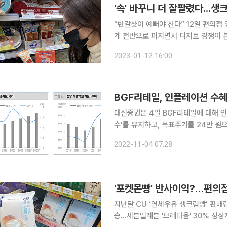
'속' 바꾸니 더 잘팔렸다...
“반갈샷이 예뻐야 산다” 12일 편의
계 전반으로 퍼지면서 디저트 경쟁이 본
‘고대빵’인 페스츄리, 맘모스빵까지 
2023-01-12 16:00
료로 채워 넣는 등 변주를 거듭하는 데 
BGF리테일, 인플레이션 수
대신증권은 4일 BGF리테일에 대해 
수’를 유지하고, 목표주가를 24만 원으로 상향조정했다. 유정현 
3분기 매출액과 영업이익은 각각 2조557억 원
2022-11-04 07:28
분기 평균 기존점 성장률은 진단키트를
'포켓몬빵' 반사이익?…편의점 
지난달 CU ‘연세우유 생크림빵’ 판매량 
승…세븐일레븐 '브레다움' 30% 성장