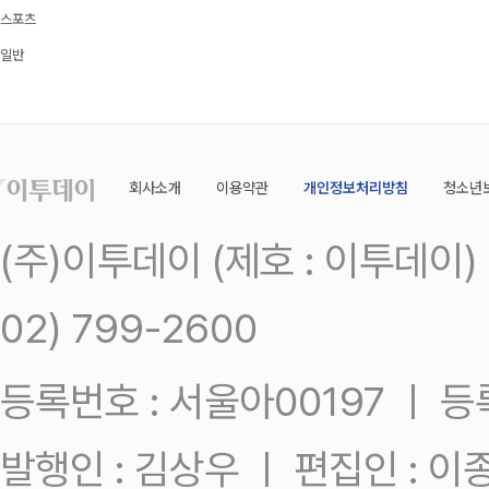
스포츠
일반
회사소개
이용약관
개인정보처리방침
청소년
(주)이투데이 (제호 : 이투데이
02) 799-2600
등록번호 : 서울아00197 ㅣ 등록일
발행인 : 김상우 ㅣ 편집인 : 