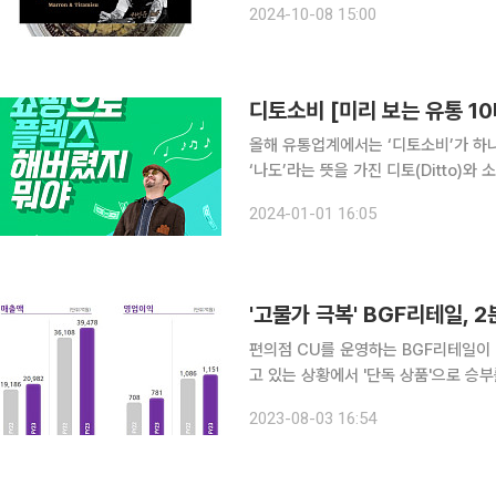
2024-10-08 15:00
4사 중
디토소비 [미리 보는 유통 10
올해 유통업계에서는 ‘디토소비’가 하나의 소비 트
‘나도’라는 뜻을 가진 디토(Ditto)와
추종해 제품을 구매하는 소비 트렌드다. 소셜네트워크서비스(SNS)에서 화제가 된 상품이나 
2024-01-01 16:05
는 레시피를 따라 요리를 하는 것들이 
편의점 CU를 운영하는 BGF리테일이
고 있는 상황에서 '단독 상품'으로 승부를 본 것이 주효했다. B
업이익이 781억 원으로 전년 동기 대비
2023-08-03 16:54