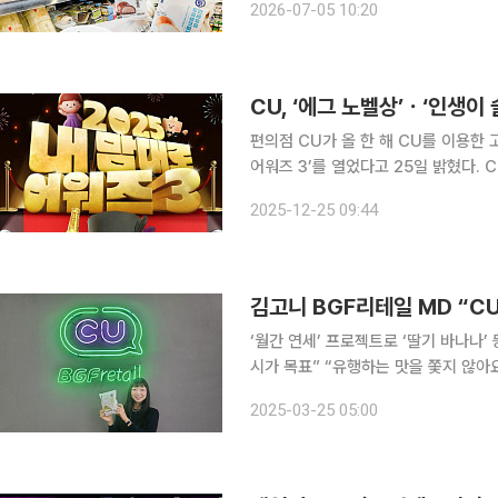
2026-07-05 10:20
에 어려움을 겪는 청년들의 사회 진출과
CU, ‘에그 노벨상’ㆍ‘인생이
편의점 CU가 올 한 해 CU를 이용한
어워즈 3’를 열었다고 25일 밝혔다. CU는 2023년부터 진행하고 있는 내 맘대로 어워즈가 사회관
계망서비스(SNS) 등에서 큰 화제를 
2025-12-25 09:44
석해 별난 시상식을 열고 대중에게 신
‘월간 연세’ 프로젝트로 ‘딸기 바나나’
시가 목표” “유행하는 맛을 쫓지 않아요. ‘연세우유 생크림빵’이 트렌드를 만드는 새로운 맛이 됐으
면 해요.” 김고니 BGF리테일 스낵식품팀 상품기획자(MD)는 24일 본지와의 인터뷰에서 편의점
2025-03-25 05:00
CU의 메가히트 상품 연세우유 생크림