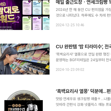
매일 출근도장ㆍ연세크림빵 1
2024년 한 해 동안 CU 편의점을 
것으로 나타났다. 하루에도 수 차례 편의
CU 대표 먹거리 상품인 연세우유 생크
2024-12-25 10:46
앱에서 경쟁사인 GS25 상품을 검색한
CU 완판템 ‘밤 티라미수’, 
'흑백요리사' 열풍으로 연일 완판 행진 중인 
운영하는 BGF리테일은 24일부터 전
CU의 밤 티라미수는 매일 전국 1만80
2024-10-23 09:02
O4O앱 포켓CU를 통해 재고 조회를 할
‘흑백요리사 열풍’ 덕분에..
맛밤·연세우유 생크림빵 매출↑...나폴
잇따라 간편식 강화 넷플릭스 예능 프로그램 ‘흑백요리사: 요리 계급 전쟁(흑백요리사)’ 열풍에 국내
편의점이 함박웃음을 짓고 있다. 특히 