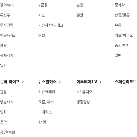
장외/IPO
2금융
분양
중화학
특징주
카드
일반
항공/물류
투자전략
가상자산/핀테크
유통
채권/펀드
일반
의료/바이오
환율
중기/벤처
국제시황
일반
일반
문화·라이프
뉴스발전소
이투데이TV
스페셜리포트
관광
이슈크래커
e스튜디오
방송/TV
요즘, 이거
랭킹영상
영화
그래픽스
음악
한 컷
공연/출판