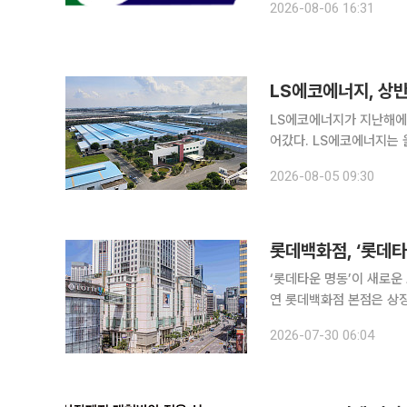
2026-08-06 16:31
섰다. 본지는 상장을 앞둔
LS에코에너지, 상반
LS에코에너지가 지난해에
어갔다. LS에코에너지는 올해 상반기 매출 6358억원, 영업이익 454억원을 기록했다고 5일 밝혔
다. 지난해 상반기 대비 각각 32.8%, 16.5% 증가한 수치로, 매출과 영업이익 모두 반기 기준 역대
2026-08-05 09:30
최대치를 기록했다. 특히
롯데백화점, ‘롯데타
‘롯데타운 명동’이 새로운 도약에 나선다고 3
연 롯데백화점 본점은 상징
산업의 성장을 이끌었다. 신관과 영플라자, 국내 최초의 럭셔리 전문관인 에비뉴엘을 차례로 선보여
2026-07-30 06:04
‘롯데타운’이라는 새로운