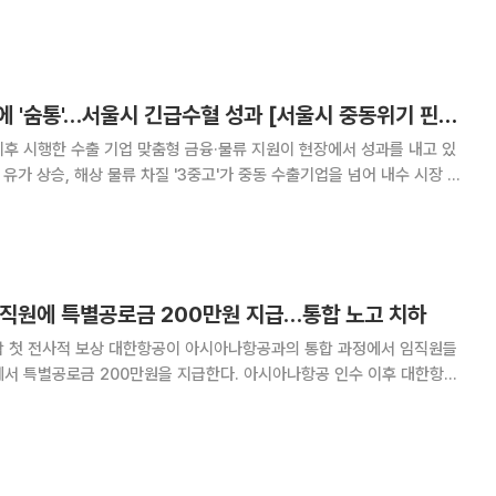
기 위한 양산 준비 막바지 단계에 있다. 현대차와 현대트랜시스 등에 납
위해 총 20개 생산라인을 신규 구축 중
물류비·보험료 폭탄에 '숨통'…서울시 긴급수혈 성과 [서울시 중동위기 핀셋지원①]
이후 시행한 수출 기업 맞춤형 금융·물류 지원이 현장에서 성과를 내고 있
 유가 상승, 해상 물류 차질 '3중고'가 중동 수출기업을 넘어 내수 시장 전
위해 선제적으로 꾸린 ‘비상경제대책반’의 지원망이 실질적인 '안전판' 역
 해냈다는 평가다. 8일 본지가 서울시 통계를 분석한
 임직원에 특별공로금 200만원 지급…통합 노고 치하
아시아나항공과의 통합 과정에서 임직원들
에서 특별공로금 200만원을 지급한다. 아시아나항공 인수 이후 대한항공
는 첫 전사적 보상으로 통합 과정에서 늘어난 업무 부담을 위로하기 위한
된다. 6일 본지 취재를 종합하면 대한항공 노사는 최근 2026