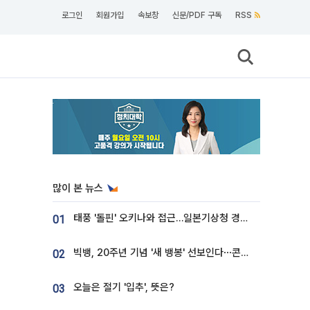
로그인
회원가입
속보창
신문/PDF 구독
RSS
많이 본 뉴스
태풍 '돌핀' 오키나와 접근…일본기상청 경로 업데이트
01
빅뱅, 20주년 기념 '새 뱅봉' 선보인다⋯콘서트 앞두고 팝업 개최
02
오늘은 절기 '입추', 뜻은?
03