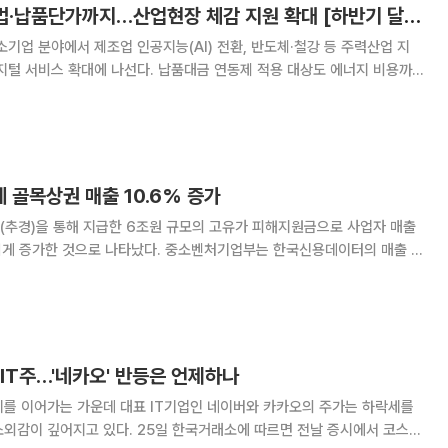
AI공장·반도체특별법·납품단가까지…산업현장 체감 지원 확대 [하반기 달라지는 것]
소기업 분야에서 제조업 인공지능(AI) 전환, 반도체·철강 등 주력산업 지
지털 서비스 확대에 나선다. 납품대금 연동제 적용 대상도 에너지 비용까
 큰 중소기업의 납품단가 조정 길이 확대된다. 재정경제부는 30일
거나 변경되는 제도와 법규사항을 정리한 ‘
 골목상권 매출 10.6% 증가
(추경)을 통해 지급한 6조원 규모의 고유가 피해지원금으로 사업자 매출
 나타났다. 중소벤처기업부는 한국신용데이터의 매출 데
 피해지원금 지급이 시작된 5월 18일부터 3주간 전국 사업자 매출을 분석
10.6% 증가했다고 28일 밝혔다.
IT주…'네카오' 반등은 언제하나
세를 이어가는 가운데 대표 IT기업인 네이버와 카카오의 주가는 하락세를
25일 한국거래소에 따르면 전날 증시에서 코스피