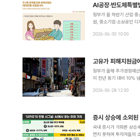
정부가 올 하반기 산업·중
원, 중소기업·소상공인 디
지 넓어져 전기료·가스비 부담이
2026-06-30 10:00
하반기부터 새롭게 시행되
고유가 피해지원금에
정부가 올해 추가경정예산
이 전년 동기 대비 10% 넘게 증가한 것으로
이터를 활용해 2차 고유가
2026-06-28 12:00
한 결과, 전년 동기 대비 
증시 상승에 소외된 
국내 증시가 가파른 상승
면치 못하며 투자자들의 소외감이 깊어지고 있다. 