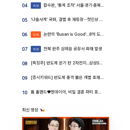
합수본, '통계 조작' 서울·경기·충북 선관위 등 추가 압수수색
04
속보
‘나솔사계’ 국화, 결별 후 재등장⋯첫인상 투표 휩쓸고 ‘인기녀’ 등극
05
논란의 'Busan is Good'…8억 도시브랜드, 용산 대통령실 CI 업체가 수행
06
단독
전북 완주 삼례읍 공장서 화재 발생
07
속보
[특징주] 반도체 온기 탄 2차전지...삼성SDI, 장 초반 7% 넘게 껑충
08
[증시키워드] 반도체 충격 뚫은 개별 호재...포스코퓨처엠·에코프로·한화솔루션 '눈길'
09
톰 홀랜드♥젠데이아, 비밀 결혼 파티 포착⋯호텔 대관비만 9억
10
최신 영상