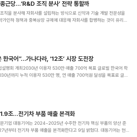
종근당…‘R&D 조직 분사’ 전략 통할까
 조직을 분사해 자회사를 설립하는 방식으로 신약과 기술 개발 전문성을
 약가인하 정책과 중복상장 규제에 대응해 자회사를 합병하는 것이 유리하
반대의 전략이 성과를 거둘지 주목된다. 12일 제약바이오 업계에
개발 전문 자회사 ‘뉴라테온’과 ‘아첼라’를
 한국어”…가나다라, ‘12조’ 시장 도전장
회 개최2030년 이용자 530만·매출 700억 목표 글로벌 한국어 학
030년까지 누적 이용자 530만 명, 연 매출 700억원 달성을 목표로 글로
에 나선다. 국내 외국인 유학생과 근로자 등을 시작으로 이용자를 확보한
뒤 해외 시장으로 사업 영역을 넓힌다는 구상이다. 가나
1.9조…전기차 부품 매출 본격화
기업 대동기어는 2024~2025년 수주한 전기차 핵심 부품의 양산 준
년부터 전기차 부품 매출을 본격화한다고 9일 밝혔다. 대동기어는 현재