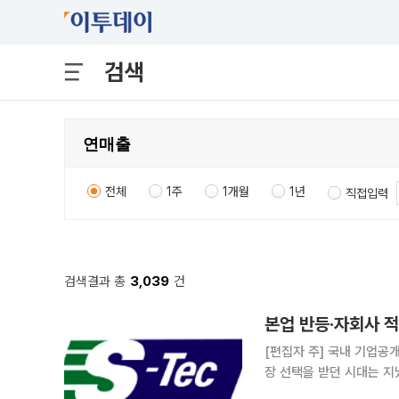
검색
전체
1주
1개월
1년
직접입력
검색결과 총
3,039
건
[편집자 주] 국내 기업공개
장 선택을 받던 시대는 지
살핀다. 상장을 추진하는