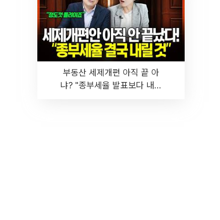
부동산 세제개편 아직 끝 아
냐? "종부세율 발표보다 내릴
것" 장기거주·양도세 전망 I 집
땅지성 I 김인만, 진미윤