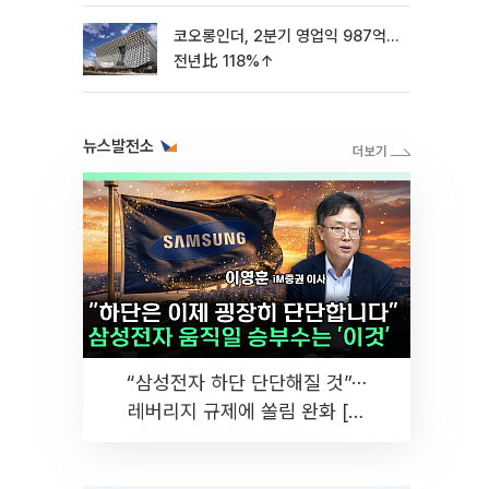
동
코오롱인더, 2분기 영업익 987억…
전년比 118%↑
뉴스발전소
“삼성전자 하단 단단해질 것”⋯
레버리지 규제에 쏠림 완화 [찐
코노미]