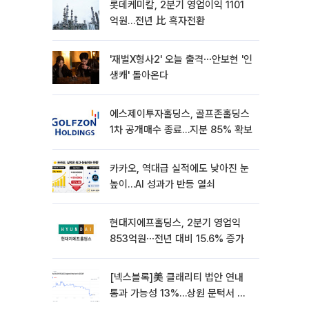
롯데케미칼, 2분기 영업이익 1101
억원…전년 比 흑자전환
'재벌X형사2' 오늘 출격⋯안보현 '인
생캐' 돌아온다
에스제이투자홀딩스, 골프존홀딩스
1차 공개매수 종료…지분 85% 확보
카카오, 역대급 실적에도 낮아진 눈
높이…AI 성과가 반등 열쇠
현대지에프홀딩스, 2분기 영업익
853억원⋯전년 대비 15.6% 증가
[넥스블록]美 클래리티 법안 연내
통과 가능성 13%…상원 문턱서 제