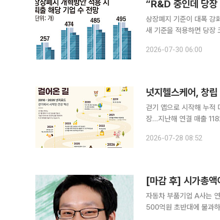
상장폐지 기준이 대폭 강화
새 기준을 적용하면 당장 
이 단계적으로 강화되는 2
2026-07-30 06:00
적인 정량 지표 탓에, 기
걷기 앱으로 시작해 누적 다
장…지난해 연결 매출 1182억원 기록 디지털 헬스케어 기업 넛지헬스
기 리워드 앱 ‘캐시워크’
2026-07-28 08:52
지로드’
[마감 후] 시가총
자동차 부품기업 A사는 
500억원 초반대에 불과하
이어가고 있으며, 생활용품