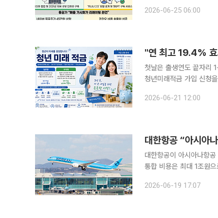
지수는 전장보다 267.18포인트(3
2026-06-25 06:00
상승률은 101% 넘어섰다
"연 최고 19.4%
첫날은 출생연도 끝자리 1·6 
청년미래적금 가입 신청을 
은 월 최대 50만원 한도
2026-06-21 12:00
정부기여금이 매칭되며, 일
대한항공이 아시아나항공 
통합 비용은 최대 1조원으
매출 23조원 규모의 글로벌 메가캐리어
2026-06-19 17:07
국투자증권 본사에서 주주