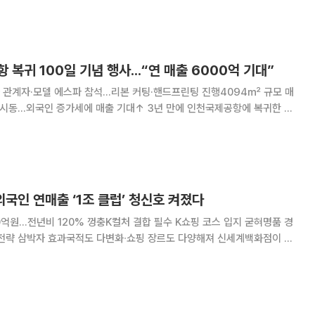
BR)은 0.3~0.4배 수준에 머물
복귀 100일 기념 행사...“연 매출 6000억 기대”
관계자·모델 에스파 참석...리본 커팅·핸드프린팅 진행4094㎡ 규모 매
증가세에 매출 기대↑ 3년 만에 인천국제공항에 복귀한 롯
마케팅에 돌입한다. 롯데면세점은 인천공항점 오픈 100일
에서 기념행사를 개최했다고 19일 밝혔다.
외국인 연매출 ‘1조 클럽’ 청신호 켜졌다
억원...전년비 120% 껑충K컬처 결합 필수 K쇼핑 코스 입지 굳혀명품 경
삼박자 효과국적도 다변화∙쇼핑 장르도 다양해져 신세계백화점이 올
800억원을 기록하며 반기 기준 역대 최대 실적을 달성했다. 지난해 연간
 상반기에만 달성하면서 사상 첫 연간