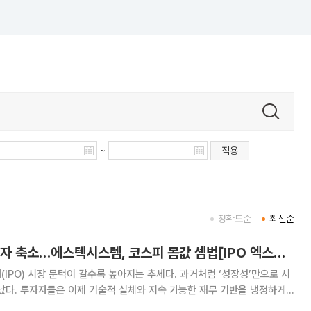
~
적용
정확도순
최신순
본업 반등·자회사 적자 축소…에스텍시스템, 코스피 몸값 셈법[IPO 엑스레이]
(IPO) 시장 문턱이 갈수록 높아지는 추세다. 과거처럼 ‘성장성’만으로 시
났다. 투자자들은 이제 기술적 실체와 지속 가능한 재무 기반을 냉정하게
 기업들은 거시경제 불확실성 속에 실적과 성과를 입증해야 하는 시험대에