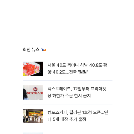
최신 뉴스
서울 40도 찍더니 하남 40.8도·광
양 40.2도…전국 '펄펄'
넥스트레이드, 12일부터 프리마켓
상·하한가 주문 한시 금지
컴포즈커피, 필리핀 1호점 오픈…연
내 5개 매장 추가 출점