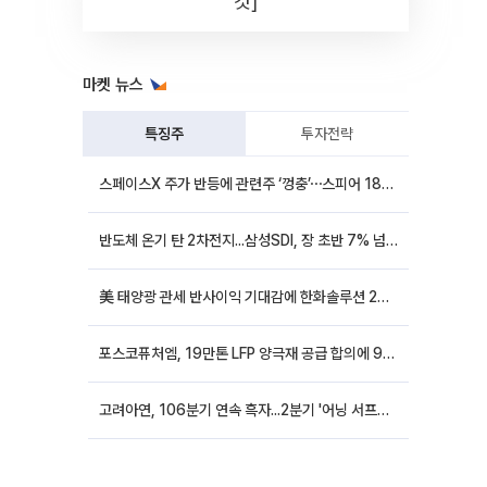
컷]
마켓 뉴스
특징주
투자전략
스페이스X 주가 반등에 관련주 ‘껑충’⋯스피어 18%ㆍ에이치브이엠 12%↑
반도체 온기 탄 2차전지...삼성SDI, 장 초반 7% 넘게 껑충
美 태양광 관세 반사이익 기대감에 한화솔루션 20%대·OCI홀딩스 14%대 급등
포스코퓨처엠, 19만톤 LFP 양극재 공급 합의에 9%대 강세
고려아연, 106분기 연속 흑자...2분기 '어닝 서프라이즈'에 장 초반 12%대 강세