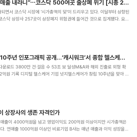
“R&D 중인데 당장 매출 내라니”⋯코스닥 500여곳 줄상폐 위기 [시총 200억 데드라인의 덫-①]
되면서 코스닥 시장에 '시가총액의 덫'이 드리우고 있다. 이달부터 상향된
코스닥 상장사 257곳이 상장폐지 위험권에 들어간 것으로 집계됐다. 요건
029년에는 최대 495곳까지 늘어난다. 업종 특성을 고려하지 않은 일률
술력과 성장 잠재력을 갖춘 유망 기업마
넛지헬스케어, 창립 10주년 인포그래픽 공개…‘캐시워크’서 종합 헬스케어로
운로드 3800만 건·걸음 수 53조 보 달성M&A와 해외 진출로 외형 확
케어가 창립 10주년을 맞아 걷
 기반으로 성장을 거듭해 온 지난 10년의 사업 경과를 담은 인포그래픽 ‘넛
를 공개했다. 넛지헬스케어는 2016년 법인 설립
액이 상장사의 생존 자격인가
연매출이 4000억원을 넘고 영업이익도 200억원 이상이지만 시가총액은
다. 연매출 1000억원 이상인 비료기업 B사는 매년 매출과 이익 성장을
 기업 C사도 연매출 800억원과 40억원대 이익을 내고 있다. 그런데 이