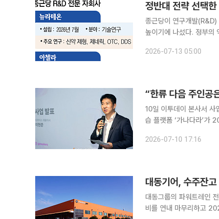
정반대 전략 선택한 
종근당이 연구개발(R&D)
높이기에 나섰다. 정부의
게 여겨지는 업계의 분위기와는 정
2026-07-13 05:00
따르면 최근 종근당은 연구
“한류 다음 주인공은
10일 이투데이 본사서 사업설명
습 플랫폼 ‘가나다라’가 2
벌 한국어 교육 시장 공략
2026-07-10 17:16
대동기어, 수주잔고 
대동그룹의 파워트레인 전문
비를 연내 마무리하고 2027