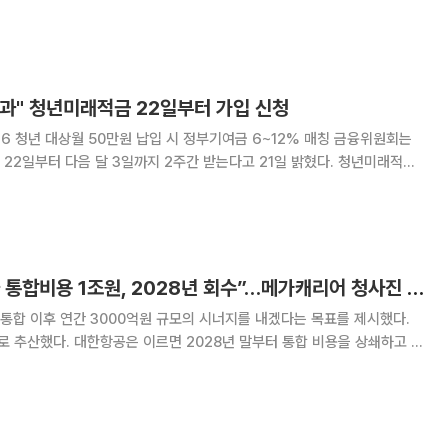
.26%) 오른 8471.02에 거래를 마쳤다. 이로써 올해 코스피의
. 반면 같은 기간 네이버
 효과" 청년미래적금 22일부터 가입 신청
청년 대상월 50만원 납입 시 정부기여금 6~12% 매칭 금융위원회는
22일부터 다음 달 3일까지 2주간 받는다고 21일 밝혔다. 청년미래적금
에서 자유롭게 납입할 수 있는 3년 만기 자유적립식 상품이다. 납입액에는
반형은 납입액의 6%, 우대형은 12
대한항공 “아시아나 통합비용 1조원, 2028년 회수”…메가캐리어 청사진 제시
통합 이후 연간 3000억원 규모의 시너지를 내겠다는 목표를 제시했다.
로 추산했다. 대한항공은 이르면 2028년 말부터 통합 비용을 상쇄하고 연
로 도약한다는 구상이다. 대한항공은 19일 서울 여의도 한
설명회를 열고 아시아나항공 합병 진행 상황