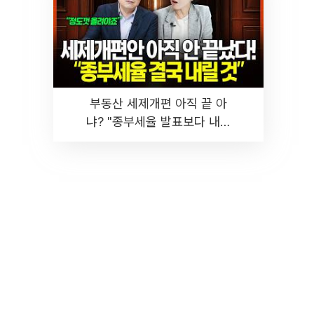
부동산 세제개편 아직 끝 아
냐? "종부세율 발표보다 내릴
것" 장기거주·양도세 전망 I 집
땅지성 I 김인만, 진미윤