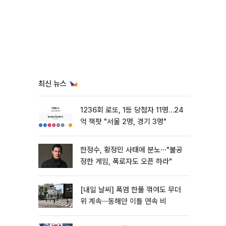
최신 뉴스
1236회 로또, 1등 당첨자 11명…24
억 잭팟 "서울 2명, 경기 3명"
한정수, 황정민 사태에 분노⋯"불공
정한 게임, 폭로자도 오픈 하라"
[내일 날씨] 폭염 한풀 꺾여도 무더
위 계속⋯동해안 이틀 연속 비