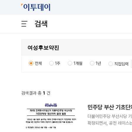
검색
전체
1주
1개월
1년
직접입력
검색결과 총
1
건
민주당 부산 기초단
더불어민주당 부산시당 기초
확정되면서, 공천 레이스는 사실상 종착
일부터 11일까지 이틀간 