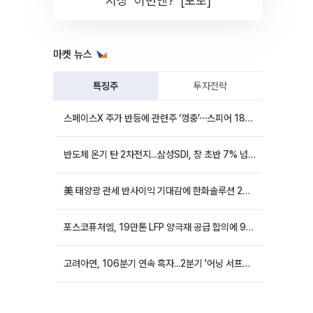
시장 '이번엔?' [포토]
마켓 뉴스
특징주
투자전략
스페이스X 주가 반등에 관련주 ‘껑충’⋯스피어 18%ㆍ에이치브이엠 12%↑
반도체 온기 탄 2차전지...삼성SDI, 장 초반 7% 넘게 껑충
美 태양광 관세 반사이익 기대감에 한화솔루션 20%대·OCI홀딩스 14%대 급등
포스코퓨처엠, 19만톤 LFP 양극재 공급 합의에 9%대 강세
고려아연, 106분기 연속 흑자...2분기 '어닝 서프라이즈'에 장 초반 12%대 강세