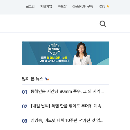
로그인
회원가입
속보창
신문/PDF 구독
RSS
많이 본 뉴스
동해안은 시간당 80㎜ 폭우, 그 외 지역은 폭염…‘극과 극 날씨’
01
[내일 날씨] 폭염 한풀 꺾여도 무더위 계속⋯동해안 이틀 연속 비
02
임영웅, 어느덧 데뷔 10주년⋯"가진 것 없던 시절, 내 앞엔 20명의 팬뿐"
03