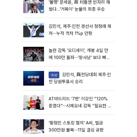
'불명' 문세윤, 故 터틀맨 빈자리 채
웠다…'거북이' 눈물의 최종 우승
김민석, 제주·인천 경선서 정청래 제
쳐⋯누적 격차 1%p 안팎
놀란 감독 '오디세이', 개봉 4일 만
에 100만 돌파⋯'왕사남' 보다 빠르
다
김민석, 與전당대회 제주·인
속보
천 당원투표서 승리
AT마드리드 ‘7번’ 이강인 “120%
쏟겠다”⋯시메오네 감독 “필요한 선
수”
'황정민 스토킹 혐의' A씨, 벌금
300만원 불복⋯11일 결심 공판