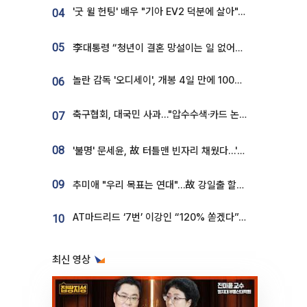
'굿 윌 헌팅' 배우 "기아 EV2 덕분에 살아"…교통사고 후 안전성 극찬
04
05
李대통령 “청년이 결혼 망설이는 일 없어야...제도상 불이익 조사”
놀란 감독 '오디세이', 개봉 4일 만에 100만 돌파⋯'왕사남' 보다 빠르다
06
축구협회, 대국민 사과…"압수수색·카드 논란 사죄, 강도 높은 쇄신"
07
08
'불명' 문세윤, 故 터틀맨 빈자리 채웠다…'거북이' 눈물의 최종 우승
09
추미애 "우리 목표는 연대"…故 강일출 할머니 흉상 제막
AT마드리드 ‘7번’ 이강인 “120% 쏟겠다”⋯시메오네 감독 “필요한 선수”
10
최신 영상