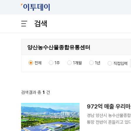
검색
전체
1주
1개월
1년
직접입력
검색결과 총
1
건
972억 매출 우리마
경남 양산시 농수산물종합
통망 전반이 흔들리고 있다
줄이 급격히 마르며 현장은 이미 ‘유