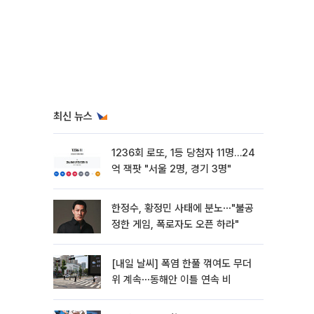
최신 뉴스
1236회 로또, 1등 당첨자 11명…24
억 잭팟 "서울 2명, 경기 3명"
한정수, 황정민 사태에 분노⋯"불공
정한 게임, 폭로자도 오픈 하라"
[내일 날씨] 폭염 한풀 꺾여도 무더
위 계속⋯동해안 이틀 연속 비