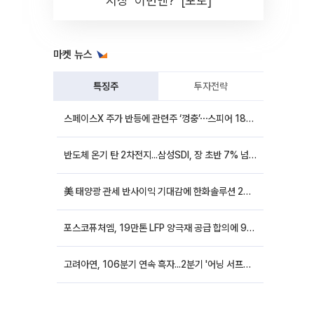
시장 '이번엔?' [포토]
마켓 뉴스
특징주
투자전략
스페이스X 주가 반등에 관련주 ‘껑충’⋯스피어 18%ㆍ에이치브이엠 12%↑
반도체 온기 탄 2차전지...삼성SDI, 장 초반 7% 넘게 껑충
美 태양광 관세 반사이익 기대감에 한화솔루션 20%대·OCI홀딩스 14%대 급등
포스코퓨처엠, 19만톤 LFP 양극재 공급 합의에 9%대 강세
고려아연, 106분기 연속 흑자...2분기 '어닝 서프라이즈'에 장 초반 12%대 강세