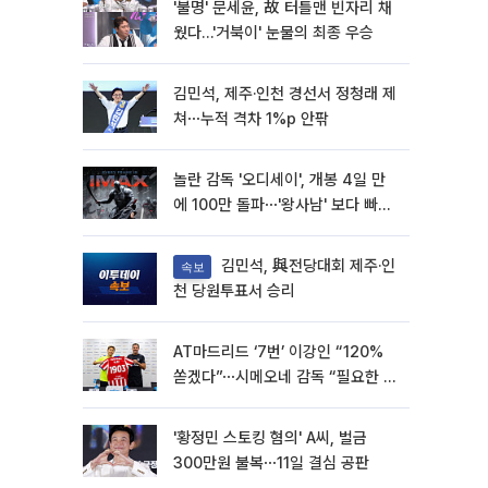
'불명' 문세윤, 故 터틀맨 빈자리 채
웠다…'거북이' 눈물의 최종 우승
김민석, 제주·인천 경선서 정청래 제
쳐⋯누적 격차 1%p 안팎
놀란 감독 '오디세이', 개봉 4일 만
에 100만 돌파⋯'왕사남' 보다 빠르
다
김민석, 與전당대회 제주·인
속보
천 당원투표서 승리
AT마드리드 ‘7번’ 이강인 “120%
쏟겠다”⋯시메오네 감독 “필요한 선
수”
'황정민 스토킹 혐의' A씨, 벌금
300만원 불복⋯11일 결심 공판