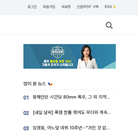
로그인
회원가입
속보창
신문/PDF 구독
RSS
많이 본 뉴스
동해안은 시간당 80㎜ 폭우, 그 외 지역은 폭염…‘극과 극 날씨’
01
[내일 날씨] 폭염 한풀 꺾여도 무더위 계속⋯동해안 이틀 연속 비
02
임영웅, 어느덧 데뷔 10주년⋯"가진 것 없던 시절, 내 앞엔 20명의 팬뿐"
03