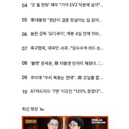
'굿 윌 헌팅' 배우 "기아 EV2 덕분에 살아"…교통사고 후 안전성 극찬
04
05
李대통령 “청년이 결혼 망설이는 일 없어야...제도상 불이익 조사”
놀란 감독 '오디세이', 개봉 4일 만에 100만 돌파⋯'왕사남' 보다 빠르다
06
축구협회, 대국민 사과…"압수수색·카드 논란 사죄, 강도 높은 쇄신"
07
08
'불명' 문세윤, 故 터틀맨 빈자리 채웠다…'거북이' 눈물의 최종 우승
09
추미애 "우리 목표는 연대"…故 강일출 할머니 흉상 제막
AT마드리드 ‘7번’ 이강인 “120% 쏟겠다”⋯시메오네 감독 “필요한 선수”
10
최신 영상