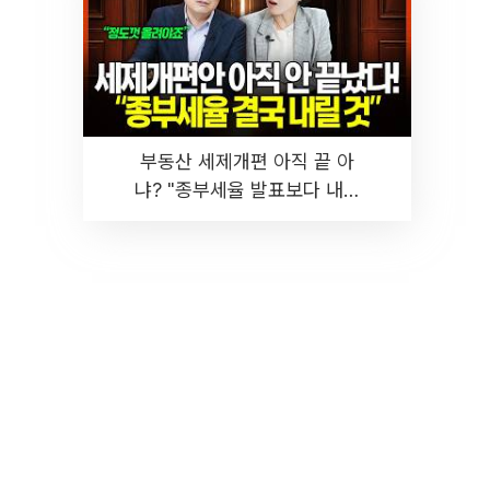
부동산 세제개편 아직 끝 아
냐? "종부세율 발표보다 내릴
것" 장기거주·양도세 전망 I 집
땅지성 I 김인만, 진미윤