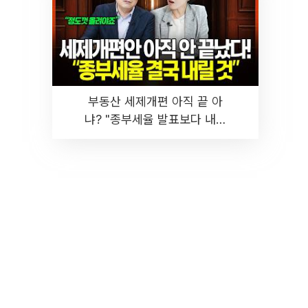
부동산 세제개편 아직 끝 아
냐? "종부세율 발표보다 내릴
것" 장기거주·양도세 전망 I 집
땅지성 I 김인만, 진미윤