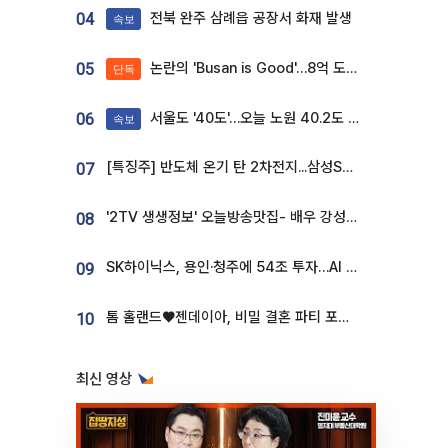
전북 완주 삼례읍 공장서 화재 발생
04
속보
논란의 'Busan is Good'…8억 도시브랜드, 용산 대통령실 CI 업체가 수행
05
단독
서울도 '40도'…오늘 노원 40.2도 기록
06
속보
[특징주] 반도체 온기 탄 2차전지...삼성SDI, 장 초반 7% 넘게 껑충
07
'2TV 생생정보' 오늘방송맛집- 배우 강성진 단골! 쌀국수ㆍ푸팟퐁 커리 맛집 '블○○○'
08
SK하이닉스, 용인·청주에 54조 투자…AI 메모리 생산기지 키운다
09
톰 홀랜드♥젠데이아, 비밀 결혼 파티 포착⋯호텔 대관비만 9억
10
최신 영상