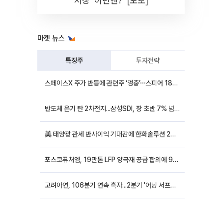
시장 '이번엔?' [포토]
마켓 뉴스
특징주
투자전략
스페이스X 주가 반등에 관련주 ‘껑충’⋯스피어 18%ㆍ에이치브이엠 12%↑
반도체 온기 탄 2차전지...삼성SDI, 장 초반 7% 넘게 껑충
美 태양광 관세 반사이익 기대감에 한화솔루션 20%대·OCI홀딩스 14%대 급등
포스코퓨처엠, 19만톤 LFP 양극재 공급 합의에 9%대 강세
고려아연, 106분기 연속 흑자...2분기 '어닝 서프라이즈'에 장 초반 12%대 강세