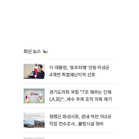
최신 뉴스
이 대통령, '호우피해' 안동·의성군
4개면 특별재난지역 선포
경기도의회 국힘 "7조 채무는 인재
(人災)"…세수 추계 조작 의혹 제기
정명근 화성시장, 관내 하천 153곳
직접 전수조사…불법시설 정비