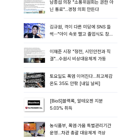
남종섭 의장 "소통위원회는 권한 아
닌 통로"…경청 의회 만든다
김규원, 격이 다른 미담에 SNS 들
썩⋯"아이 속옷 빨고 졸업식도 참
석"
이재준 시장 "정전, 시민안전과 직
결"…수원시 비상대응체계 가동
토요일도 폭염 이어진다…최고체감
온도 35도 안팎 [내일 날씨]
[BioS]블랙록, 알테오젠 지분
5.03% 취득
농식품부, 폭염·가뭄 특별관리기간
운영…차관 총괄 대응체계 격상