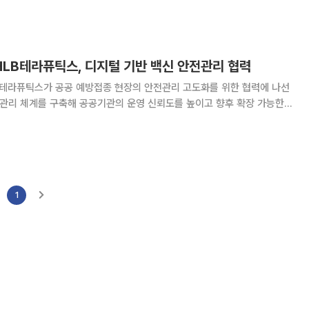
공 실증기관으로 춘천시보건소, 민간 실증기관으로
LB테라퓨틱스, 디지털 기반 백신 안전관리 협력
테라퓨틱스가 공공 예방접종 현장의 안전관리 고도화를 위한 협력에 나선
전관리 체계를 구축해 공공기관의 운영 신뢰도를 높이고 향후 확장 가능한
4일 업계에 따르면 리얼타임메디체크와 HLB테
관리 플랫폼 구축과 공공기관 연계 사업 확대를
1