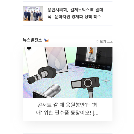
용인시의회, '컬처노믹스Ⅲ' 발대
식…문화자원 경제화 정책 착수
뉴스발전소
콘서트 갈 때 응원봉만?⋯'최
애' 위한 필수품 등장이오! [솔
드아웃]