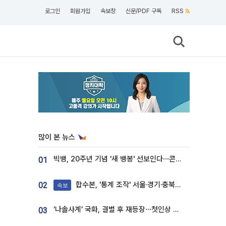
로그인
회원가입
속보창
신문/PDF 구독
RSS
많이 본 뉴스
빅뱅, 20주년 기념 '새 뱅봉' 선보인다⋯콘서트 앞두고 팝업 개최
01
합수본, '통계 조작' 서울·경기·충북 선관위 등 추가 압수수색
02
속보
‘나솔사계’ 국화, 결별 후 재등장⋯첫인상 투표 휩쓸고 ‘인기녀’ 등극
03