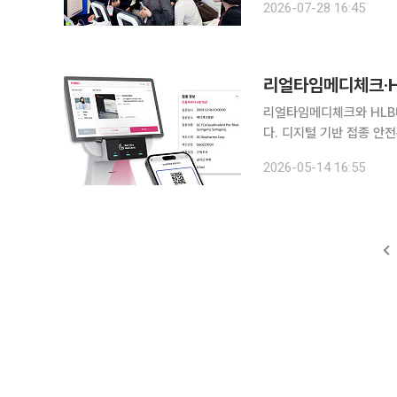
2026-07-28 16:45
밝혔다. 사업의 공
리얼타임메디체크·H
리얼타임메디체크와 HLB
다. 디지털 기반 접종 안
디지털 헬스케어 모델로 발전시킨다는 전략이다. 1
2026-05-14 16:55
라퓨틱스는 예방접종 안전