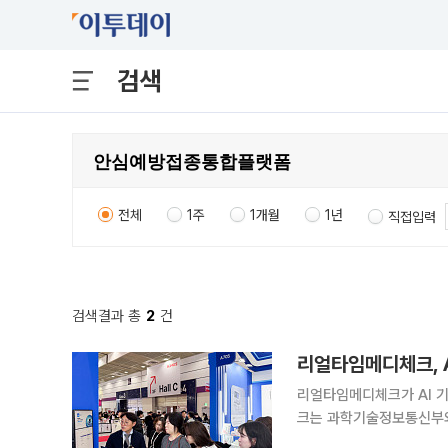
검색
전체
1주
1개월
1년
직접입력
검색결과 총
2
건
리얼타임메디체크가 AI 기반 
크는 과학기술정보통신부와
‘2026년 소형 데이터센터