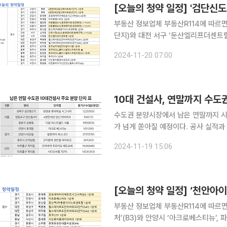
[오늘의 청약 일정] '검단신
부동산 정보업체 부동산R114에 따르면
단지)와 대전 서구 ‘둔산엘리프더센트럴
신청을 받는다.’ 경기 군포시 ‘군포대야미디에트르시그니처’(B3)와 안양시 ‘아크로베스티뉴’ 등의 2
2024-11-20 07:00
순위 청약도 진행된다. 
10대 건설사, 연말까지 수도
수도권 분양시장에서 남은 연말까지 시
가 넘게 쏟아질 예정이다. 공사 실적과
고 있는 만큼 연말 분양시장을 이끌어 갈 전망이다. 19일 부동산인포에 따
2024-11-19 15:06
까지 수도권에 9299가구(10대 건설사
[오늘의 청약 일정] ‘천안아
부동산 정보업체 부동산R114에 따르
처’(B3)와 안양시 ‘아크로베스티뉴’,