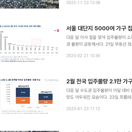
2025-11-23 13:38
기도의 3.3㎡당 평균 분양가는 2064
서울 대단지 5000여 가구 집
다음 달 이사 철을 맞아 입주물량이 소
권 물량이 급등해서다. 21일 부동산 정보제공 업체 ‘부동산R114’에 따르면 올 3월 전국 아파트 총
58개 단지, 2만7541가구(임대 포함
2025-02-21 10:36
줄었지만, 전월보다는 약 7000가구 
2월 전국 입주물량 2.1만 가
다음 달 수도권 입주물량이 이달 대비 
망도 어두워진 모습이다. 23일 프롭테크 업체 ‘직방’에 따르면 다음 달 전국 아파트 입주물량은 총
2만1404가구로 전월(3만 3723가구) 대비 37% 줄어든다
2025-01-23 11:12
입주물량은 7250가구로 전월(1만39