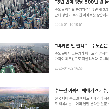
“3년 만에 평당 800만 원 
수도권 아파트 분양가격이 3년 새 3.3
난해 상반기 수도권 아파트값 상승세까지
일 부동산 리서치업체 리얼투데이가 부동
2025-01-10 10:51
년 1468만 원을 기록한 이후 3년 만에
“비싸면 안 팔려”… 수도권은
수도권에서 고분양가 아파트가 철저히 
가격이 최우선으로 떠올라서다. 공사비
자의 새 전략이 요구되는 시점이다. 2일 건설업계에 따르면 지난해 8월 청약에 나선 서울 강동구
2025-01-02 16:50
‘그란츠 리버파크’는 여전히 미분양 물
수도권 아파트 매매가격지수, 
전국 대비 수도권 아파트 매매가격 지수
도 회복세를 보이며 연말 분양을 앞둔