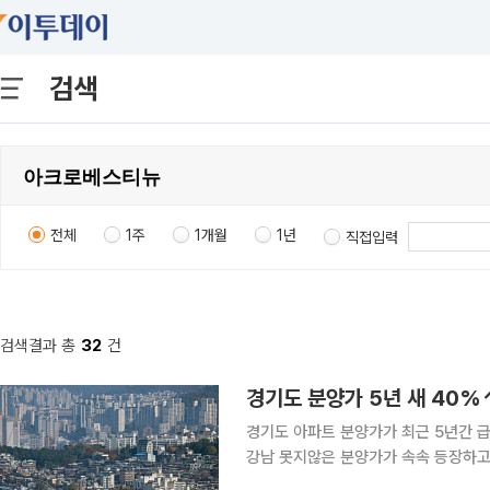
검색
전체
1주
1개월
1년
직접입력
검색결과 총
32
건
경기도 아파트 분양가가 최근 5년간 급
강남 못지않은 분양가가 속속 등장하고
가 15억 원을 넘어서게 일반화되는 모습이다. 23일 부동산R114 자료에 따르면 올해