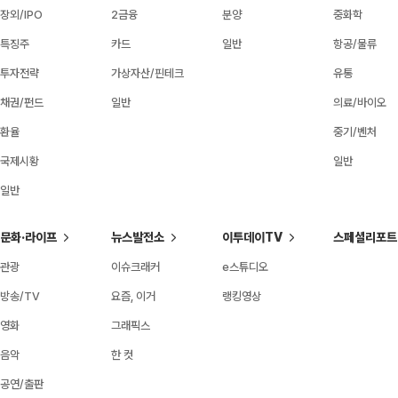
장외/IPO
2금융
분양
중화학
특징주
카드
일반
항공/물류
투자전략
가상자산/핀테크
유통
채권/펀드
일반
의료/바이오
환율
중기/벤처
국제시황
일반
일반
문화·라이프
뉴스발전소
이투데이TV
스페셜리포트
관광
이슈크래커
e스튜디오
방송/TV
요즘, 이거
랭킹영상
영화
그래픽스
음악
한 컷
공연/출판