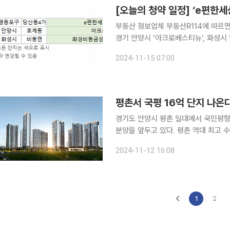
[오늘의 청약 일정] ‘e편한
부동산 정보업체 부동산R114에 따르
경기 안양시 ‘아크로베스티뉴’, 화성시
2024-11-15 07:00
평촌서 국평 16억 단지 나온
경기도 안양시 평촌 일대에서 국민평형
분양을 앞두고 있다. 평촌 역대 최고 
분하단 점에서 무난한 성적을 거둘 것이란 예상이 나온다. 12일
2024-11-12 16:08
도 안양시 호계동 '아크로베스티뉴'는 
1
2