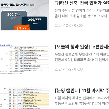
'귀하신 신축' 전국 인허가 실적
올해 주택건설 인허가 실적이 지난해보
올해 대비 크게 감소할 것으로 조사돼 신
리얼투데이가 통계청의 지표통합서비스 ‘
2024-12-07 07:00
년)간 주택건설 인허가 실적이 가장 
[오늘의 청약 일정] ‘e편한
부동산 정보업체 부동산R114에 따르면 
편한세상당산리버파크’와 경기 안양시 ‘평
양시 ‘e편한세상일산메이포레’(3단지)
2024-11-27 07:00
버파크3단지’(SA2) 등의 당첨자 발표
[분양 캘린더] 11월 마지막 
11월 마지막 주에는 전국에서 9642가구(일반분
부동산 정보업체 ‘부동산R114’에 따르