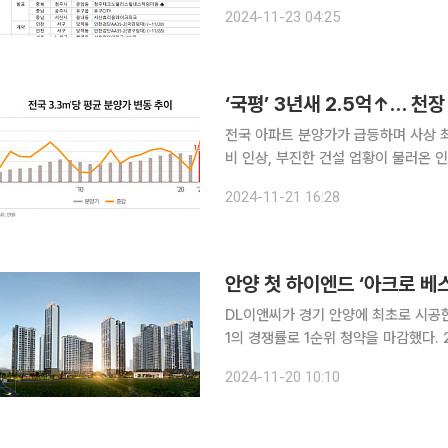
6162가구)가 분양을 시작한다. 서울
2024-11-23 04:25
경기 안양시 ‘평촌자이퍼스니티’ 등 
‘국평’ 3년새 2.5억↑… 천
전국 아파트 분양가가 급등하며 사상 
비 인상, 부진한 건설 업황이 불러온 
에너지 건축물 인증제 시행 등 주택 
2024-11-21 16:28
할 것이란 예측이 나온
안양 첫 하이엔드 ‘아크로 베스티
DL이앤씨가 경기 안양에 최초로 시공한
1의 경쟁률로 1순위 청약을 마감했다. 20일 한국부동산원 청약홈에 따르면 전일 진행된 아크로베스
티뉴 1순위 청약(특별공급 제외) 217
2024-11-20 10:10
률을 기록했다. 최고 경쟁률은 19.29