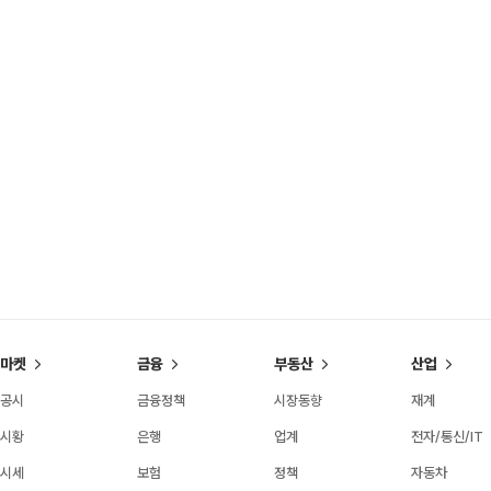
마켓
금융
부동산
산업
공시
금융정책
시장동향
재계
시황
은행
업계
전자/통신/IT
시세
보험
정책
자동차