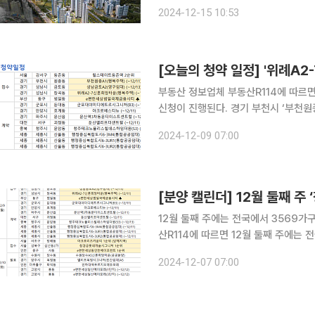
상된다. 15일 리얼투데이가 한국부동산원 자료를 분석한 결과, 올해 10월 기준 수도권 아파트 매매
2024-12-15 10:53
가격 지수는 올해 1월 대비 1.94포인트
[오늘의 청약 일정] '위례A2
부동산 정보업체 부동산R114에 따르면
신청이 진행된다. 경기 부천시 ‘부천원종A1’(행복주택)과 성남시 ‘위례A2-7신혼희망타운’(행복주
택)의 청약을 받는다. 11일까지다. 경기 군포시 ‘군포대야미디에트르시그니처’(B3)와 안양시 ‘아크
2024-12-09 07:00
로베스티뉴’, 파주시 ‘문산역3차동문
[분양 캘린더] 12월 둘째 주
12월 둘째 주에는 전국에서 3569가구가 분양에 나선다. ◇청약
산R114에 따르면 12월 둘째 주에는 
을 시작한다. 서울 서초구 ‘아크로 리츠카운티’와 성북구 ‘창경궁 롯데캐슬 시그니처’, 인천 중구 사
2024-12-07 07:00
동 ‘e편한세상 동인천 베이프런트’ 등