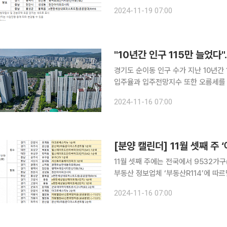
을 받는다. 또 경기 광명시 ‘광명유승한내들라포레’(A4)와 충남 천안시 ‘천안아이파크시티’ 등의 당
2024-11-19 07:00
첨자 발표가 진행된다.
"10년간 인구 115만 늘었다
경기도 순이동 인구 수가 지난 10년간
입주율과 입주전망지수 또한 오름세를 
지고 있는 가운데 ‘탈서울’ 현상에 
2024-11-16 07:00
16일 리얼투데이가 한국부동산원 ‘국
[분양 캘린더] 11월 셋째 주
11월 셋째 주에는 전국에서 9532가구(일반분양
부동산 정보업체 ‘부동산R114’에 따르
6061가구)가 분양을 시작한다. 경기
2024-11-16 07:00
처’, 충북 청주시 ‘청주테크노폴리스