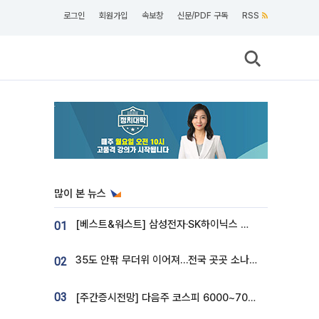
로그인
회원가입
속보창
신문/PDF 구독
RSS
많이 본 뉴스
[베스트&워스트] 삼성전자·SK하이닉스 밀린 한 주…상상인증권은 85% 급등
01
35도 안팎 무더위 이어져…전국 곳곳 소나기 [오늘 날씨]
02
03
[주간증시전망] 다음주 코스피 6000~7000⋯“外人 수급은 정책이 변수”