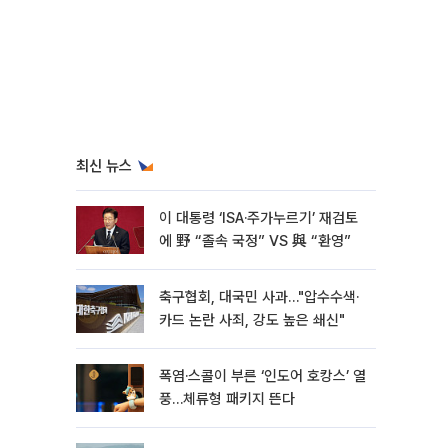
최신 뉴스
이 대통령 ‘ISA·주가누르기’ 재검토
에 野 “졸속 국정” VS 與 “환영”
축구협회, 대국민 사과…"압수수색·
카드 논란 사죄, 강도 높은 쇄신"
폭염·스콜이 부른 ‘인도어 호캉스’ 열
풍…체류형 패키지 뜬다