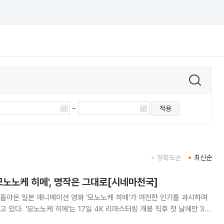
~
적용
정확도순
최신순
모노노케 히메', 명작은 그대로[시네마천국]
 돌아온 일본 애니메이션 영화 '모노노케 히메'가 여전한 인기를 과시하며
 개봉 직후 첫 날에만 3만
신호를 켰다. 이후 꾸준히 관객들을 모아 18일 기준 7만9611명을 기록하