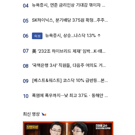
뉴욕증시, 연준 금리인상 기대감 꺾이자 상승...S&P500 사상 최고치 [종합]
04
SK하이닉스, 분기배당 375원 확정…주주환원책 9월로 앞당겨 발표
05
뉴욕증시, 상승...나스닥 1.3% ↑
06
속보
07
美 ‘232조 하이브리드 제재’ 임박…K-태양광, 불확실성 털고 날개 다나
'국책은행 3사' 직원들, 다음주 여의도 거리 나서는 까닭은
08
[베스트&워스트] 코스닥 10% 급반등…본느, 최대주주 변경 기대에 270% 폭등
09
폭염에 폭우까지⋯낮 최고 37도ㆍ동해안 강한 비 [날씨]
10
최신 영상