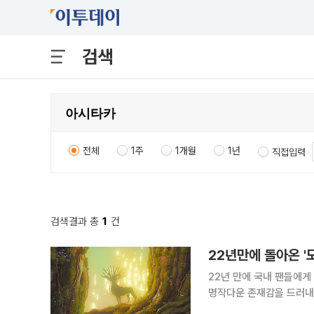
검색
전체
1주
1개월
1년
직접입력
검색결과 총
1
건
22년만에 돌아온 '
22년 만에 국내 팬들에게
명작다운 존재감을 드러내고 있다. '모노노케 히메'는 17일 4K 리마스터링
141명을 동원하며 흥행 청