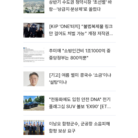
상반기 수도권 청약시장 '초선별' 바
람⋯'상급지·분상제'로 쏠렸다
[K·IP ‘ONE’터치] “불법복제물 링크
만 걸어도 처벌 가능” 개정 저작권
법 어떻게 바뀌었나
추미애 "소방인건비 1조1000억 중
중앙정부는 800억뿐"
[기고] 여름 별미 콩국수 ‘소금’이냐
‘설탕’이냐
"전동화에도 입힌 안전 DNA" 전기
플래그십 SUV 볼보 'EX90' [ET의
모빌리티]
이남오 함평군수, 군공항 소음피해
함평 보상 요구