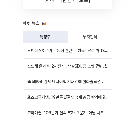
시장 '이번엔?' [포토]
마켓 뉴스
특징주
투자전략
스페이스X 주가 반등에 관련주 ‘껑충’⋯스피어 18%ㆍ에이치브이엠 12%↑
반도체 온기 탄 2차전지...삼성SDI, 장 초반 7% 넘게 껑충
美 태양광 관세 반사이익 기대감에 한화솔루션 20%대·OCI홀딩스 14%대 급등
포스코퓨처엠, 19만톤 LFP 양극재 공급 합의에 9%대 강세
고려아연, 106분기 연속 흑자...2분기 '어닝 서프라이즈'에 장 초반 12%대 강세