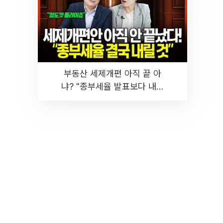
부동산 세제개편 아직 끝 아
냐? "종부세율 발표보다 내릴
것" 장기거주·양도세 전망 I 집
땅지성 I 김인만, 진미윤