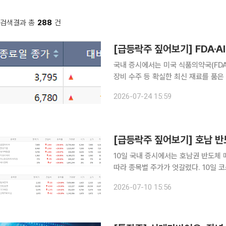
검색결과 총
288
건
국내 증시에서는 미국 식품의약국(FDA)
장비 수주 등 확실한 최신 재료를 품은
세를 보였던 개별 종목에서는 차익실현 매물이
2026-07-24 15:59
장에서는 CJ씨푸드1우, 진흥기업2우B
10일 국내 증시에서는 호남권 반도체 
따라 종목별 주가가 엇갈렸다. 10일 코스피 시장에서 상한가를 기록한 종목은 금호타이어, 한성기
업, 대구백화점, 디와이에이, 마스턴프리미어리츠,
2026-07-10 15:56
대비 30.00% 오른 7800원에 거래