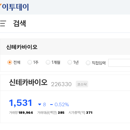
검색
전체
1주
1개월
1년
직접입력
신테카바이오
226330
코스닥
1,531
8
0.52%
거래량
189,964
거래대금(백만)
285
시가총액(억)
371