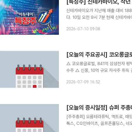
신테카바이오가 지난해 매출 대비 18
다. 10일 오전 9시 7분 현재 신테카바이오는 전일 대비 432원(30.0%) 오른 1872원에 거래됐다.
전날 신테카바이오는 코로케이션 서비스
2026-07-10 09:08
상대방은 아토리서치이고, 계약금액은 
[오늘의 주요공시] 코오롱글
△ 코오롱글로벌, 841억 삼성전자 평택캠퍼스 건축공사 수주
수주 △ 신풍, 10억 규모 자사주 취득 결정 △ 미원에스씨, 주당 1200원 현금배당 결정 △ 드림텍,
50억 규모 자사주 취득 신탁계약 체결 △ 신세계, 상반기 매출액 4조337억원.. 전년比 14% 증
2026-07-09 16:52
△ 삼보모터스, 2세 경영 전면화…이
[오늘의 증시일정] 슈퍼 주
[주주총회] 오름테라퓨틱, 액트로, 태양
톡스, CG인바이츠, 골프존홀딩스, 네오
존, 바이오스마트, 그린생명과학, 우리로