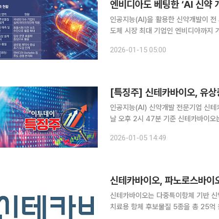
엔비디아도 베팅한 ‘AI 신약
인공지능(AI)을 활용한 신약개발이 전
도체 시장 최대 기업인 엔비디아까지 
번지는 양상이다. 14일 본지 취재를 종합하면 엔비디아는 AI를 앞세운 전방위적 신약개발에 본격적
2026-01-15 05:00
으로 뛰어들었다. 엔비디아는 12일(현
[특징주] 신테카바이오, 유상
인공지능(AI) 신약개발 전문기업 신테
날 오후 2시 47분 기준 신테카바이오는 
증자 신주를 받을 권리가 있는 투자자는
2026-01-05 14:49
있다. 앞서 신테카바이오는 신주 90
신테카바이오는 다중특이항체 기반 신
치료용 항체 후보물질 5종을 총 25억
체결한 다중표적항체 공동개발 MOU의