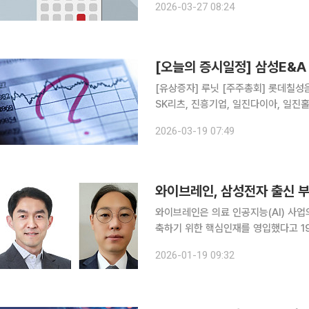
2026-03-27 08:24
에이텀, 제이티, 유니온바이오메트릭스
[오늘의 증시일정] 삼성E&
[유상증자] 루닛 [주주총회] 롯데칠성음료, 한화오션, 호텔신라, 신한서부티엔디리츠, GS리테일,
SK리츠, 진흥기업, 일진다이아, 일진
홈데코, 하이스틸, 이리츠코크렙, 미원
2026-03-19 07:49
송원산업, 한국수출포장공업, 삼성생명,
와이브레인은 의료 인공지능(AI) 사
축하기 위한 핵심인재를 영입했다고 19일 밝혔다. 이번에 영입한 임원진은
임석훈 사업부문장(CBO)과 신테카바이
2026-01-19 09:32
브레인의 제품을 도입한 전국 단위 병의원