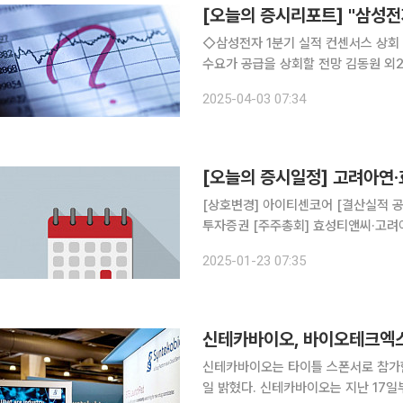
◇삼성전자 1분기 실적 컨센서스 상회 전
수요가 공급을 상회할 전망 김동원 외2 KB증권 ◇신테카바이오 데이터센터 기반
상업화 AI 기반 신약개발 플랫폼 기업 
2025-04-03 07:34
스템 고도화 DeepMatcher 계약 체
[오늘의 증시일정] 고려아연
[상호변경] 아이티센코어 [결산실적 
투자증권 [주주총회] 효성티앤씨·고려
과전자·KG모빌리언스·브리지텍브리
2025-01-23 07:35
신테카바이오, 바이오테크엑스 
신테카바이오는 타이틀 스폰서로 참가한 
일 밝혔다. 신테카바이오는 지난 17일부터 18일까지 미국 펜실베니아에서 개최된 ‘바이오테크엑스