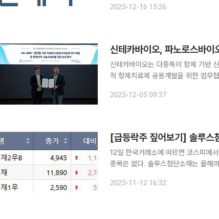
2025-12-16 15:26
신테카바이오는 다중특이 항체 기반 
적 항체치료제 공동개발을 위한 업무협약(MOU)
자로 여러 표적을 동시에 조절해 암을 
2025-12-05 09:37
어할 수 있는 치료 전략이다. 차세대
12일 한국거래소에 따르면 코스피에서
종목은 없다. 솔루스첨단소재는 올해까지 전지박 고객사를 작년의 두 배인 8곳으로 확대할 예정이
다. 현재 유럽 소재 배터리사 한 곳만 남은 상태로
2025-11-12 16:32
본격적인 매출 확대가 이뤄질 것으로 