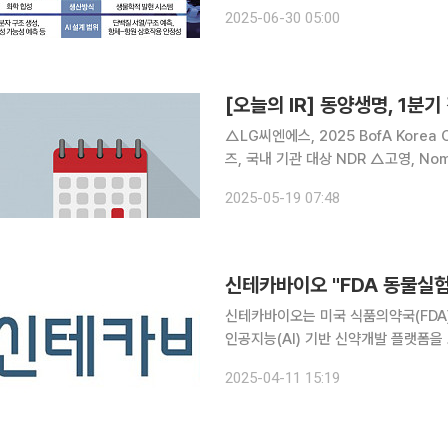
물질 도출, 임상 가능성 예측까지 AI가
2025-06-30 05:00
발에 동일하게 작용하지 않는다. 후보
[오늘의 IR] 동양생명, 1분
△LG씨엔에스, 2025 BofA Kore
즈, 국내 기관 대상 NDR △고영, Nom
에프테크놀로지, 2025년 1분기 경영실적
2025-05-19 07:48
웨어글로벌, 국내 NDR(N
신테카바이오 "FDA 동물실험
신테카바이오는 미국 식품의약국(FDA
인공지능(AI) 기반 신약개발 플랫폼을 보유
에 따르면 FDA는 최근 발표에서 AI
2025-04-11 15:19
기존 세포 실험, 동물실험, 임상시험 