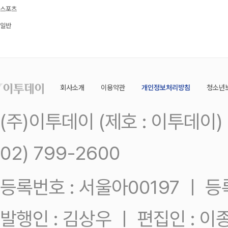
스포츠
일반
회사소개
이용약관
개인정보처리방침
청소년
(주)이투데이 (제호 : 이투데이
02) 799-2600
등록번호 : 서울아00197 ㅣ 등록일
발행인 : 김상우 ㅣ 편집인 : 