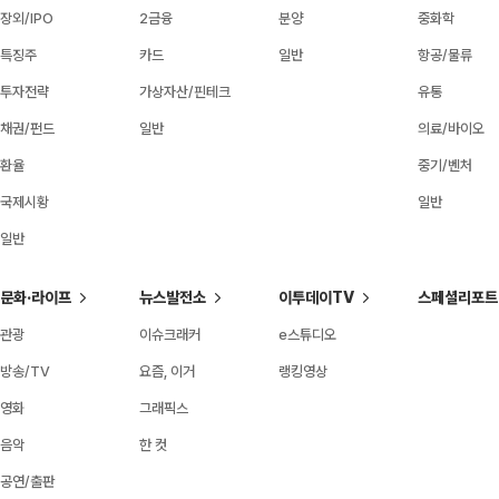
장외/IPO
2금융
분양
중화학
특징주
카드
일반
항공/물류
투자전략
가상자산/핀테크
유통
채권/펀드
일반
의료/바이오
환율
중기/벤처
국제시황
일반
일반
문화·라이프
뉴스발전소
이투데이TV
스페셜리포트
관광
이슈크래커
e스튜디오
방송/TV
요즘, 이거
랭킹영상
영화
그래픽스
음악
한 컷
공연/출판