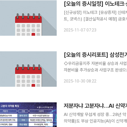
[오늘의 증시일정] 이노테크
[신규상장] 이노테크 [유상증자] 신
트, 코넥스) [결산실적공시 예정] 금호
코리아, 신세계인터내셔날, 지역난방공사
2025-11-07 07:23
카카오, 케이피에프, 원익IPS, 롯데쇼
[오늘의 증시리포트] 삼성전기
◇우리금융지주 자본비율 상승과 사업다
자본비율 추가상승과 사업구조 완성으로
정상화 추세 지속 예상 전배승 LS증권 BUY 30,000 ◇지투지바이오 Goo
2025-10-30 08:22
미립구 강자로 비만, 당뇨, 조현병, 탈
저분자냐 고분자냐…AI 신약개
AI 신약개발 무섭게 성장 중…28년 
의약품)도 부상 인공지능(AI)이 신약개발의 전 주기에 적용되는 시대가 열렸다. 분자 설계부터 후보