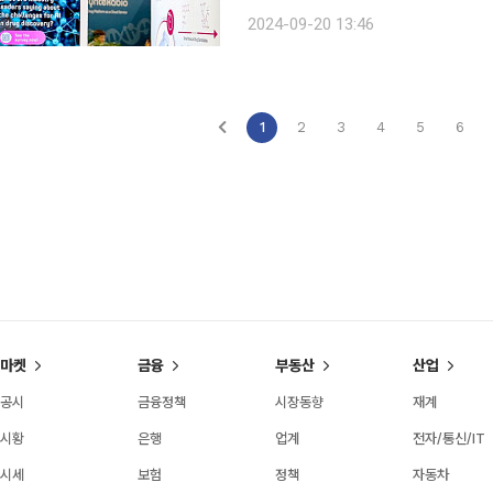
(BioTechX) USA 2024’에 타이틀
2024-09-20 13:46
바이오는 타이틀 스폰서로서 스폰서십 
1
2
3
4
5
6
마켓
금융
부동산
산업
공시
금융정책
시장동향
재계
시황
은행
업계
전자/통신/IT
시세
보험
정책
자동차