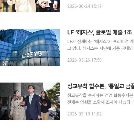
2026-06-24 15:19
LF가 전개하는 ‘헤지스’가 프리미엄
고 있다. 헤지스는 지난해 기준 국내외 합산 매출 1조원을 돌파했다. 특히 해외 매장 수가 국내를 넘
어설 정도로 글로벌 경쟁력을 확보했으며
2026-03-26 17:50
지스는 현재 중국에서만 약 600여 개
정교유착 합수본, ‘통일교 금
정교유착을 수사하는 검경 합동수사본부
전재수 의원을 소환해 조사에 나섰다. 19일 법조계에 따르면 합수본은 이날 전 의원을 뇌물수수 및
정치자금법 위반 혐의 피의자 신분으로
2026-03-19 11:02
통일교 현안과 관련한 청탁을 받고 금