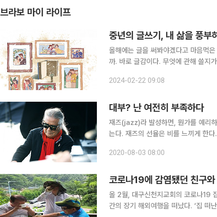
브라보 마이 라이프
중년의 글쓰기, 내 삶을 풍부
올해에는 글을 써봐야겠다고 마음먹은 
까. 바로 글감이다. 무엇에 관해 쓸지가
사람이 내게 묻는다. “글을 ‘어떻게’ 
2024-02-22 09:08
쓸까요?” 이 물음이 먼저여야 한다.
대부? 난 여전히 부족하다
재즈(jazz)라 발성하면, 뭔가를 예
는다. 재즈의 선율은 비를 느끼게 한다
는 복받쳐 흐느낀다. 서러워 휘청거리
2020-08-03 08:00
았다. 재즈 뮤지션은 인생을 노래하되
코로나19에 감염됐던 친구와
올 2월, 대구신천지교회의 코로나19 
간의 장기 해외여행을 떠났다. ‘집 떠난