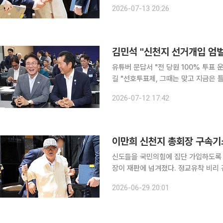
정당법 위반 및 업무방해 등 혐의로 구속 기소했다고 이날
2026-07-13 20:26
지파 전 총무 등 구속된 3명도 같은 
김민석 "신천지 선거개입 엄
유튜버 문답서 "전 당원 100% 투표 
길 "선호투표제, 그때는 맞고 지금은 틀리나" 더불어민주당 당권 주자인 김민석 전 
지의 전당대회 개입을 "법의 이름으로 
2026-07-12 17:42
표 운동도 함께 제안했다. 후보 등록을
이만희 신천지 총회장 구속기
신도들을 국민의힘에 집단 가입하도록
장이 재판에 넘겨졌다. 정교유착 비리 검경 합동수사본부는 29일 이 총회장에 대해 수사 중인 피의
사실 가운데 공소시효가 임박한 일부 혐
2026-06-29 20:01
총회장은 2021년 7월 제20대 대통