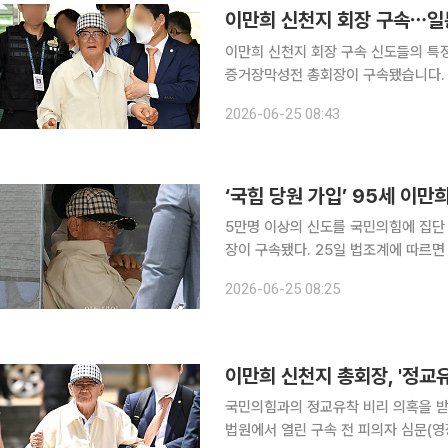
이만희 신천지 회장 구속⋯일
이만희 신천지 회장 구속 신도들의 특정 정당 집단 가입을 지시한 혐의를 받는 이만희 신천지예수교
증거장막성전 총회장이 구속됐습니다. 
에 대한 구속 전 피의자 심문을 진행한
2026-06-25 08:43
다. 검·경 합동수사본부가 1월 정교유착
‘국힘 당원 가입’ 95세 이만
5만명 이상의 신도를 국민의힘에 집단
장이 구속됐다. 25일 법조계에 따르면 서울중앙지법 김진만 영장전담 부장판사는 24일 정당법 위
반 등 혐의를 받는 이 총회장에 대한 
2026-06-25 08:25
부했다. 이 총회장이 90대 고령이
이만희 신천지 총회장, '정교
국민의힘과의 정교유착 비리 의혹을 받
법원에서 열린 구속 전 피의자 심문(