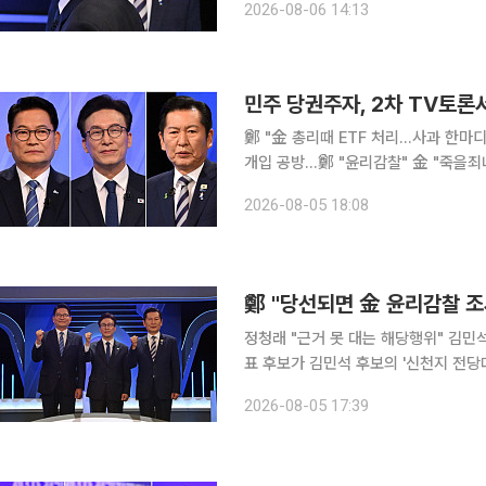
2026-08-06 14:13
판했고, 김 후보는 "문제를 제기할 근
민주 당권주자, 2차 TV토론서
鄭 "金 총리때 ETF 처리…사과 한마디
개입 공방…鄭 "윤리감찰" 金 "죽을죄냐"
주당 8·17 전당대회에 출마한 당대표
2026-08-05 18:08
드(ETF) 사태 책임론, 신천지 경선 개
鄭 "당선되면 金 윤리감찰 조
정청래 "근거 못 대는 해당행위" 김민석 "불날 것 
표 후보가 김민석 후보의 '신천지 전당
겠다고 밝혔다. 김 후보는 "죽을죄냐"며 반발했다. 두 후보는 5일 오후 서
2026-08-05 17:39
당대표 후보자 2차 방송토론회에서 신