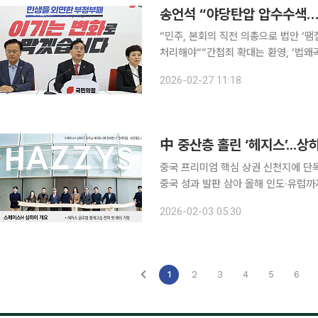
송언석 “야당탄압 압수수색…
“민주, 본회의 직전 의총으로 법안 ‘땜
처리해야““간첩죄 확대는 환영, ‘법왜곡죄’는 유감” 송언석 국민의힘 원내
민의힘 당사에 압수수색이 들어왔다”며
2026-02-27 11:18
다고 한다. 정권의 충견들이 야당의 
中 중산층 홀린 ‘헤지스’...상
중국 프리미엄 핵심 상권 신천지에 단독 
중국 성과 발판 삼아 올해 인도·유럽까지 시장 확대 LF의 프리미엄 컨템포
스’가 중국 상하이에 첫 해외 플래그십
2026-02-03 05:30
를 가한다. 헤지스는 2007년 중국에
1
2
3
4
5
6