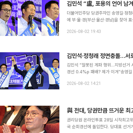
김민석 “盧, 포용의 언어 남
더불어민주당 당권주자인 송영길·정청래·
에 부·울·경(부산·울산·경남)을 찾아
제소하겠다며 공세 수위를 높이는 한편 ‘노무현 
2026-08-02 19:43
산전시컨벤션센터에서 열린 당대표 후
김민석·정청래 정면충돌…서로
김민석 “잘못된 계파 행위…지방선거 
경선 0.4%p 패배? 제가 이겨”송영길
불어민주당 8·17 전당대회 지역별 경
2026-08-02 14:21
이 거세지고 있다. 두 후보는 서로를 
與 전대, 당권만큼 뜨거운 최
권리당원 온라인투표 28일 시작최고위원 판세 영향 촉각 더불어민주
국 순회경선에 돌입한다. 당대표 선거