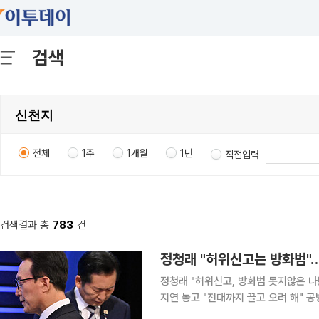
검색
전체
1주
1개월
1년
직접입력
검색결과 총
783
건
정청래 "허위신고는 방화범"…
정청래 "허위신고, 방화범 못지않은 나
지연 놓고 "전대까지 끌고 오려 해" 공방 더불어민주당 8·17 전당대회에 출마한 정청래·김민석
표 후보가 '신천지 개입 의혹'을 두고 