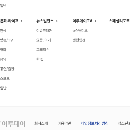
일반
문화·라이프
뉴스발전소
이투데이TV
스페셜리포트
관광
이슈크래커
e스튜디오
방송/TV
요즘, 이거
랭킹영상
영화
그래픽스
음악
한 컷
공연/출판
스포츠
일반
회사소개
이용약관
개인정보처리방침
청소년