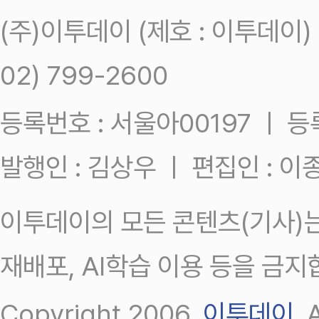
(주)이투데이 (제호 : 이투데이
02) 799-2600
등록번호 : 서울아00197 ㅣ 등록일
발행인 : 김상우 ㅣ 편집인 : 
이투데이의 모든 콘텐츠(기사)는
재배포, AI학습 이용 등을 금지
Copyright 2006.
이투데이
.