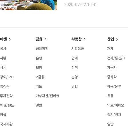
으로 보내왔다. 볼리비아 우유, 소금사
2020-07-22 10:41
여행 22일째에는 아르헨티나 남극 빙
마켓
금융
부동산
산업
공시
금융정책
시장동향
재계
시황
은행
업계
전자/통신/IT
시세
보험
정책
자동차
장외/IPO
2금융
분양
중화학
특징주
카드
일반
항공/물류
투자전략
가상자산/핀테크
유통
채권/펀드
일반
의료/바이오
환율
중기/벤처
국제시황
일반