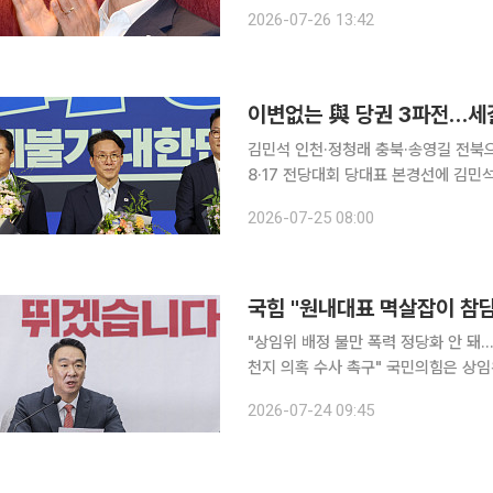
최고위원 선거 역시 친명계와 정청래 
2026-07-26 13:42
싼 또 다른 
이변없는 與 당권 3파전…세
김민석 인천·정청래 충북·송영길 전북으로‘신
8·17 전당대회 당대표 본경선에 김민
표가 진출하며 이변 없는 대진표가 완
2026-07-25 08:00
는 ‘신천지 개입설’을 둔 계파 갈등이
국힘 "원내대표 멱살잡이 참담
"상임위 배정 불만 폭력 정당화 안 돼
천지 의혹 수사 촉구" 국민의힘은 상임위원회 배정을 둘러싼 권영진(재선, 대구 달서병) 의원과 정점
식 원내대표의 물리적 충돌과 관련해 "
2026-07-24 09:45
치에 나서기로 했다. 정희