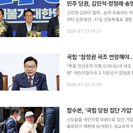
민주 당권, 김민석·정청래·송
고민정·김보미 탈락…순위·득표수는 비공
부터 순회경선…17일 선호투표로 결판 더불어민주당 8·17 전당대회 본선에서 김민석·정청래·송
길(기호순) 후보가 당대표 자리를 놓고
2026-07-23 19:37
했다. 민주당 중앙당선거관리위원회
국힘 "참정권 국조 연장해야
"투표 전산조작 의혹 드러나는데 국조 
제" 국민의힘이 6·3 지방선거 참정권 훼손 의혹에 대한 국회 국정조사 기간 연장을 공식 제안했다.
선거관리위원회에 대한 압수수색과 증인
2026-07-23 10:54
다는 이유에서다. 정점식 국
합수본, ‘국힘 당원 집단 가
신도들을 국민의힘 당원으로 집단 가
총회장이 재판에 넘겨졌다. 정교유착 비리 의혹을 수사하는 검·경 합동수사본부는 13일 이 총회장을