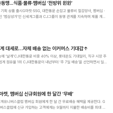
동맹...식품·물류·멤버십 ‘전방위 윈윈’
동 기획 상품 출시G마켓·SSG, 대한통운 손잡고 물류비 절감양사, 멤버십ㆍ
품 개발,
 중이다. 이들의 동맹은 각 그룹의 수장인 정용진 회장, 이재현 회장의 돈독
 유지되고 있다. 정 회장과
류업계 대세로…자체 배송 없는 이커머스 기대감↑
에 ‘날개’CJ대한통운 비중 40% 이상, 롯데온도 기대알리, 직구 시장 주
표준이 될 것으로 보인다. 이로 인해 그동안 자체 배송망이 없던 이커머스
게 향상될 것으로 기대돼 쿠팡이
마켓, 멤버십 신규회원에 한 달간 ‘무배’
계유니버스클럽 멤버십 회원에게 한 달 간 무료배송 혜택을 제공한다. G
버스클럽에 신규 가입하는 고객에게는 9월까지 지불한 배송비를 최대 6