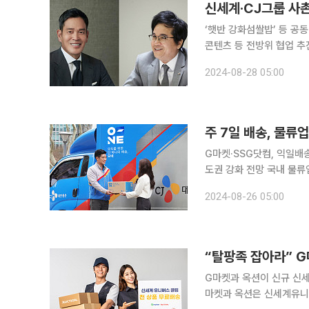
신세계·CJ그룹 사촌
‘햇반 강화섬쌀밥’ 등 공
콘텐츠 등 전방위 협업 추진 ‘범삼성가’인 신세계그룹과 CJ그룹이 동맹 관계를 지속하며 제
유통, 물류 전방위로 협업
2024-08-28 05:00
한 사촌 관계 덕에 끈끈히
주 7일 배송, 물
G마켓·SSG닷컴, 익일배송
도권 강화 전망 국내 물류업계 점유율 1위 CJ대한통운이 내년부터 ‘주 7일 배송’을 선언하면서 일
요일·공휴일 배송이 업계 
2024-08-26 05:00
업체는 물류 경쟁력이 크
“탈팡족 잡아라” G
G마켓과 옥션이 신규 신세
마켓과 옥션은 신세계유니