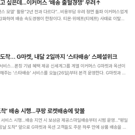
고 싶은데...이커머스 ‘배송 출혈경쟁’ 우려↑
모델’ 활용“2년 전과 다르다”…비용부담 우려 정면 돌파 이커머스업계
강화하며 배송 속도경쟁이 한창이다. 티몬·위메프(티메프) 사태로 이탈한
로 풀이된다. 다만 배송 강화에 따른 비용 증가 우려도 만만치 않아, 업
계는 물류회사와 협력으로 활로를 모색할 방침이다. 6일 이커머
도착… G마켓, 내달 2일까지 ‘스타배송’ 스페셜위크
혜택 제공 신세계그룹 계열 이커머스 G마켓과 옥션이
 ‘스타배송’ 서비스를 오늘(26일)부터 본격 운영한다. G마켓과 옥
런칭 스페셜위크’를 10월 2일까지 진행한다고 26일 밝혔다. 스타배송이
 도착 보장을 목표로 하는 서비스다.
도착’ 배송 시행...쿠팡 로켓배송에 맞불
타 서비스 시행…배송 지연 시 보상금 제공스마일배송부터 시범 운영…"평일
주문 하루 만에 상품 배송을 받
오후 8시 이전에 주문을 완료한 경우, 익일 배송을 완료하는 신규 서비스를 론