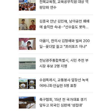
전북교육청, 교육공무직원 대상 역
량강화 연수
김종국 만난 김민재, 남아공전 패배
에 솔직한 속내⋯"선수들도 못하긴
했다"
아옳이, 한의사 김형배와 벌써 200
일⋯꽃다발 들고 "프러포즈 아냐"
전남광주통합특별시, 시민 추천 부
시장 후보 2명 지명
수원특례시, 교통봉사 앞장선 녹색
어머니회·안실련 5명 표창
축구협회, 15년 전 국가대표 경기
앞두고 외국인 심판에 ‘성접대’