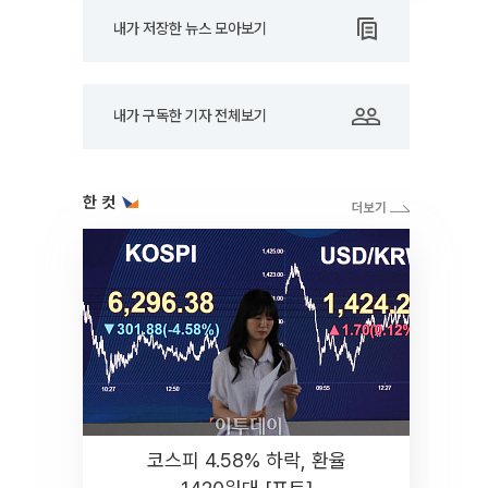
내가 저장한 뉴스 모아보기
내가 구독한 기자 전체보기
한 컷
코스피 4.58% 하락, 환율