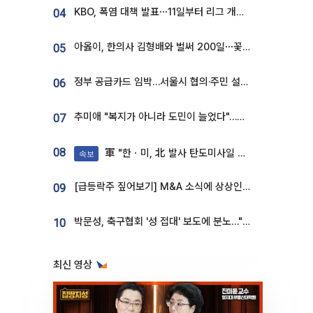
KBO, 폭염 대책 발표⋯11일부터 리그 개시ㆍ경기 오후 7시 시작
04
아옳이, 한의사 김형배와 벌써 200일⋯꽃다발 들고 "프러포즈 아냐"
05
정부 공급카드 임박…서울시 협의·주민 설득이 성패 가른다 [부동산 해법 전쟁]
06
추미애 "복지가 아니라 도민이 늘었다"…재정난 책임론 정면돌파
07
08
軍 "한ㆍ미, 北 발사 탄도미사일 제원 정밀분석 중"
속보
[급등락주 짚어보기] M&A 소식에 상상인증권ㆍ유니켐 ‘상한가’⋯유증 제동 걸린 SK디앤디↑
09
박문성, 축구협회 '성 접대' 보도에 분노…"다 말아먹으려고 작정했나"
10
최신 영상