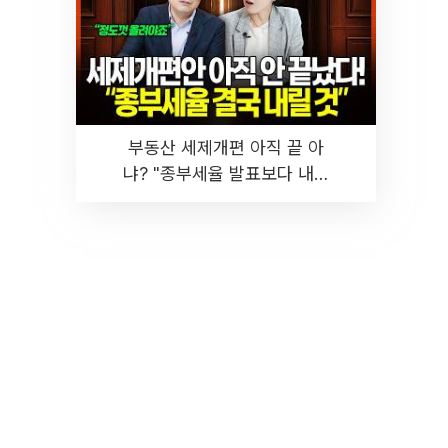
부동산 세제개편 아직 끝 아
냐? "종부세율 발표보다 내릴
것" 장기거주·양도세 전망 I 집
땅지성 I 김인만, 진미윤