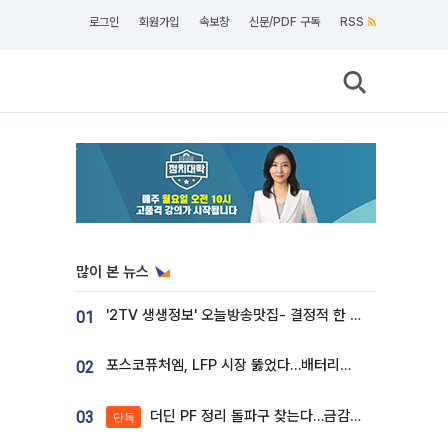
로그인
회원가입
속보창
신문/PDF 구독
RSS
많이 본 뉴스
'2TV 생생정보' 오늘방송맛집- 결정적 한 수, 3종 메밀면! 메밀 소바 맛집 '의○○○○'
01
포스코퓨처엠, LFP 시장 뚫었다…배터리사와 대규모 장기 공급 합의
02
더딘 PF 정리 돌파구 찾는다…금감원, 1년 반 만에 매각설명회 재개
03
단독