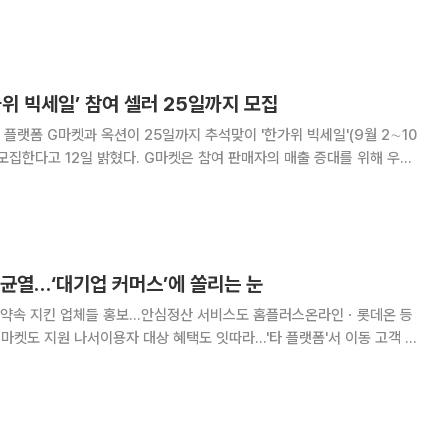
외한 전 상품에 적용되는 혜택
 3만 원, 옥션에서 3만 원까지 받을 수
한가위 빅세일’ 참여 셀러 25일까지 모집
플랫폼 G마켓과 옥션이 25일까지 추석맞이 '한가위 빅세일'(9월 2∼10
. G마켓은 참여 판매자의 매출 증대를 위해 우선
 신청해 진행하면 광고비의 30%(최대 10만원)를 이(e)머니로 돌려준다.
마일배송' 신규 가입 업체에는
 균열…‘대기업 커머스’에 쏠리는 눈
객과 약속 지킨 업체들 홍보…안심정산 서비스도 홈플러스온라인ㆍ롯데온 등
마켓도 지원 나서이용자 대상 혜택도 잇따라…'타 플랫폼'서 이동 고객 추
지각변동' 수요는 없겠지만…이해당사자들과 신뢰 쌓는 게 경쟁력" 티몬과
생한 지 한 달을 넘기면서 국내 이커