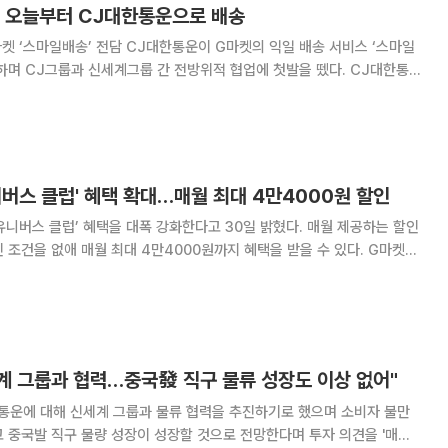
, 오늘부터 CJ대한통운으로 배송
J대한통운이 G마켓의 익일 배송 서비스 ‘스마일
하며 CJ그룹과 신세계그룹 간 전방위적 협업에 첫발을 뗐다. CJ대한통운
담에 이어 SSG닷컴 등 신세계 그룹사 물류의 성공적 운영을 통해 ‘3자물
류(3PL)’ 고객사 유치에 집중한다는 방침이다. CJ대한
니버스 클럽' 혜택 확대…매월 최대 4만4000원 할인
유니버스 클럽’ 혜택을 대폭 강화한다고 30일 밝혔다. 매월 제공하는 할인
건을 없애 매월 최대 4만4000원까지 혜택을 받을 수 있다. G마켓에
 유니버스 클럽 회원에게 최대 5000원까지 할인 받을 수 있는 ‘15% 쿠
 기존의 12% 쿠폰을
계 그룹과 협력…중국發 직구 물류 성장도 이상 없어"
한통운에 대해 신세계 그룹과 물류 협력을 추진하기로 했으며 소비자 불만
 중국발 직구 물량 성장이 성장할 것으로 전망한다며 투자 의견을 '매