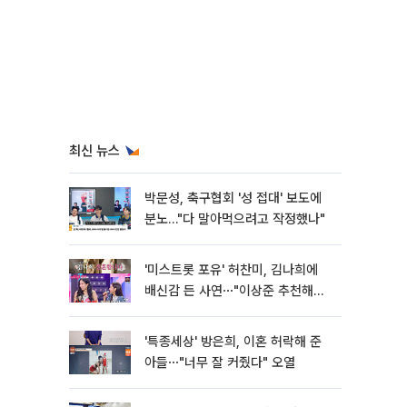
최신 뉴스
박문성, 축구협회 '성 접대' 보도에
분노…"다 말아먹으려고 작정했나"
'미스트롯 포유' 허찬미, 김나희에
배신감 든 사연⋯"이상준 추천해주
더라"
'특종세상' 방은희, 이혼 허락해 준
아들⋯"너무 잘 커줬다" 오열