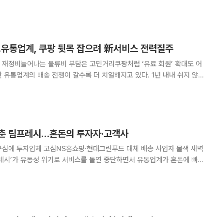
장, China Projec
’…유통업계, 쿠팡 뒷목 잡으려 新서비스 전력질주
 재정비늘어나는 물류비 부담은 고민거리쿠팡처럼 ‘유료 회원’ 확대도 어
 도입하고 배송 종류도 세분화해 맞춤형 서비스를 제공하는 게 대세다. 다만
시장을 이미 선점한 쿠팡을 위협하기는
춘 팀프레시…혼돈의 투자자·고객사
심에 투자업체 고심NS홈쇼핑·현대그린푸드 대체 배송 사업자 물색 새벽
프레시’가 유동성 위기로 서비스를 돌연 중단하면서 유통업계가 혼돈에 빠졌
자한 업체는 당혹감을 보이고 있는 한편 팀프레시 물류 서비스에 의존했던
고객사는 다른 업체 물색에 나섰다. 10일 유통업계에 따르면 팀프레