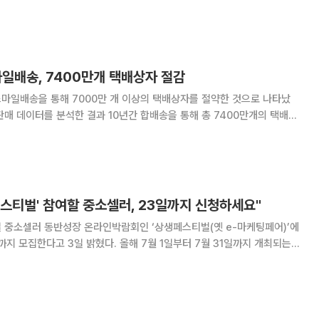
연구원은 "CJ대한통운은 신세계 그룹과
다"라며 "G마켓과 SSG.com의 물류를
마일배송, 7400만개 택배상자 절감
마일배송을 통해 7000만 개 이상의 택배상자를 절약한 것으로 나타났
는 나무 1만6600그루를 보호한 것과 같다. 일반 택배상자 크기
 절약한 상자를 모두 펼치면 3091만
페스티벌' 참여할 중소셀러, 23일까지 신청하세요"
 중소셀러 동반성장 온라인박람회인 ‘상생페스티벌(옛 e-마케팅페어)’에
밝혔다. 올해 7월 1일부터 7월 31일까지 개최되는
과 지역 생산자들의 온라인 판로 확대 및 판매 활성화를 돕기 위해
 유일 온라인 박람회로, 올해부터 행사명