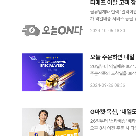
티메프 이탈 고객 잡
물류업계와 협력 ‘얼라이언스 
가 익일배송 서비스 등을 
이용자를 흡수하려는 차원으
2024-10-06 18:30
오늘 주문하면 내일 
26일부터 익일배송 보장 서비스…론칭 기념 
주문상품의 도착일을 보장해주는
션은 ‘스타배송 도착보장 
2024-09-26 08:36
란 약속된 날짜에 100%
G마켓·옥션, ‘내일
26일부터 '스타배송' 베
오후 8시 이전 주문 시 다음날 도착" 앞으로 G마켓과 옥션 고객들도 
을 수 있게 된다. 전일 