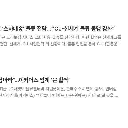
그룹 간 협업으로 CJ대한통
 ‘스타배송’ 물류 전담…“CJ-신세계 물류 동맹 강화”
규 도착보장 서비스 '스타배송' 물류를 전담한다. 이번 협업은 신세계그룹
체결한 ‘신세계-CJ 사업협력’의 일환이다. 물류 협업을 통해 CJ대한통운은
 경쟁력을 강화한다는 취지다. CJ대한통운은 신세계그룹 계열
 26일 선보일 스타배송 서비스의
아라”...이커머스 업계 ‘문 활짝’
축하금...G마켓도 물류센터비 지원롯데온, 판매수수료 면제 행사...멤버십
유치에 사활을 걸고 있다. 대금 정산기일 단축은 물론 판매수수료 감면, 판
시기에 그 어느 때보다 적극적이다