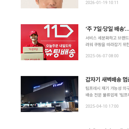
2026-01-19 10:11
리아에 합류한 후 CBT사업실
‘주 7일·당일 배송
서비스 세분화하고 브랜드
려워 쿠팡을 따라잡기 위한 유통업계의 배송 전쟁이 갈수록 더 치열해지고 있다. 1년 내내 쉬지 않은
이른바 ‘주 7일 배송’을
2025-06-07 08:00
이런 노력에도 이커머스 
갑자기 새벽배송 멈
팀프레시 재기 가능성 의구
배송 전문 물류업체 ‘팀
다. 그동안 이 회사에 투
2025-04-10 17:00