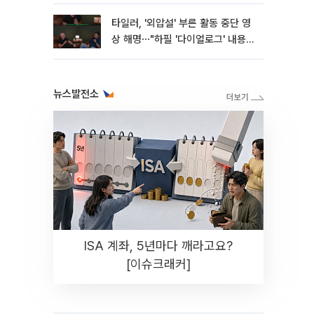
타일러, '외압설' 부른 활동 중단 영
상 해명⋯"하필 '다이얼로그' 내용이
라"
뉴스발전소
ISA 계좌, 5년마다 깨라고요?
[이슈크래커]