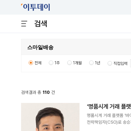
검색
전체
1주
1개월
1년
직접입력
검색결과 총
110
건
‘명품시계 거래 플랫
명품시계 거래 플랫폼 '바
전략책임자(CSO)로 송승환 
는 20년 이상 국내외 커