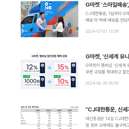
G마켓 ‘스마일배송’
CJ대한통운, 1일부터 G마켓 ‘스마일배송’ 전담 C
배송’의 택배 배송을 전담
은 G마켓의 스마일배송 전
2024-07-01 10:59
G마켓, '신세계 유
G마켓이 멤버십 ‘신세계 
쿠폰 규모를 확대하고 할인 조
따르면 7월 1일부터 신세계
2024-06-30 06:00
폰’을 신규 제공한다. 이는
"CJ대한통운, 신세
대신증권은 14일 CJ대
및 정부 규제에도 불구하고