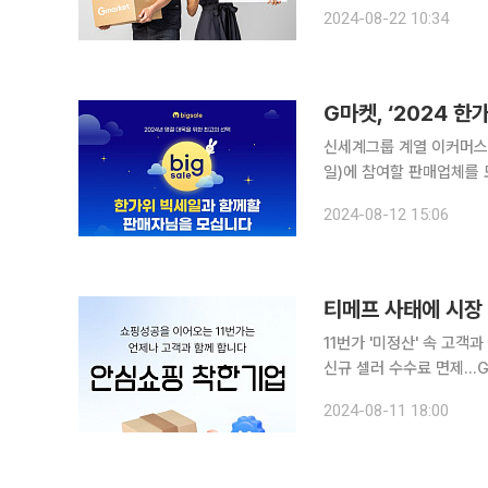
만 원까지 돌려준다고 22일 밝혔다. 이는 해외배송 및 음식배달을 제
2024-08-22 10:34
이다. 이에 따라 G마켓에서
G마켓, ‘2024 
신세계그룹 계열 이커머스 
일)에 참여할 판매업체를 모집한다고 12일 밝혔다
노출보장형(CPP) 광고를
2024-08-12 15:06
또 익일배송 서비스인 '스
티메프 사태에 시장
11번가 '미정산' 속 고
신규 셀러 수수료 면제…G
가 포인트 제공도 "당장 '
2024-08-11 18:00
위메프(티메프) 사태가 발