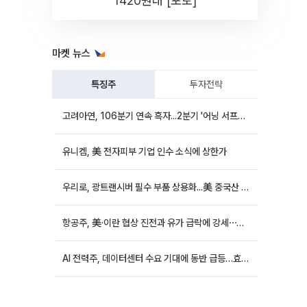
1420원대 [포토]
마켓 뉴스
특징주
투자전략
고려아연, 106분기 연속 흑자...2분기 '어닝 서프라이즈'에 장 초반 12%대 강세
유니켐, 美 전자피부 기업 인수 소식에 상한가
우리로, 광트랜시버 필수 부품 상용화...美 중국산 퇴출 추진에 상승세
항공주, 美·이란 협상 진전과 유가 급락에 강세⋯한진칼 8%↑
AI 전력주, 데이터센터 수요 기대에 동반 급등…효성중공업 10%↑