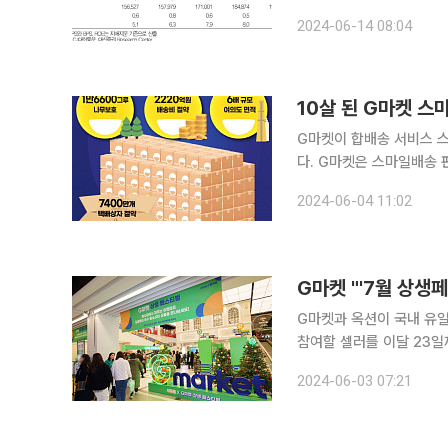
수'ㆍ목표 주가를 25만 원으로 유지했다. 대신증권 양지환 
2024-06-14 08:04
물류 협력을 추진하기로 했
10살 된 G마켓 스
G마켓이 합배송 서비스 스
다. G마켓은 스마일배송 판매 데이터를 분석한 결과 10년간 합배송을 통해 총 7400만개의 택배상
자를 절감했다고 4일 밝혔다. 이
2024-06-04 11:02
(34x25x21)로 계산해
G마켓 "'7월 상생
G마켓과 옥션이 국내 유일
참여할 셀러를 이달 23일까지 모집한다고 3일 
상생페스티벌은 중소상공인
2024-06-03 07:21
2009년부터 선보인 업계